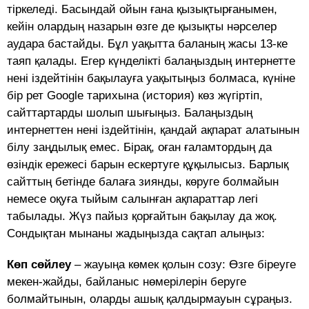
тіркеледі. Басындай ойын ғана қызықтырғанымен,
кейін олардың назарын өзге де қызықты нәрселер
аудара бастайды. Бұл уақытта баланың жасы 13-ке
таяп қалады. Егер күнделікті балаңыздың интернетте
нені іздейтінін бақылауға уақытыңыз болмаса, күніне
бір рет Google тарихына (история) көз жүгіртіп,
сайттартарды шолып шығыңыз. Балаңыздың
интернеттен нені іздейтінін, қандай ақпарат алатынын
білу заңдылық емес. Бірақ, оған ғаламтордың да
өзіндік ережесі барын ескертуге құқылысыз. Барлық
сайттың бетінде балаға зиянды, көруге болмайын
немесе оқуға тыйым салынған ақпараттар легі
табылады. Жүз пайыз қорғайтын бақылау да жоқ.
Сондықтан мынаны жадыңызда сақтап алыңыз:
Көп сөйлеу
– жауыңа көмек қолын созу: Өзге біреуге
мекен-жайды, байланыс нөмерілерін беруге
болмайтынын, оларды ашық қалдырмауын сұраңыз.