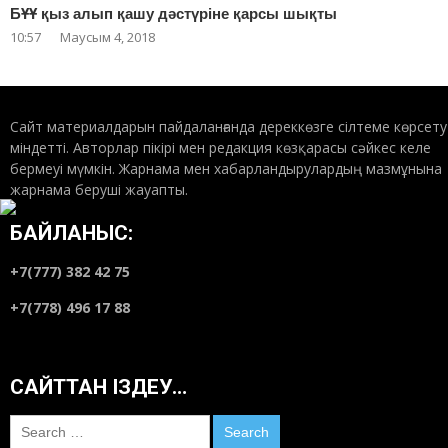
БҰҰ қыз алып қашу дәстүріне қарсы шықты
10:57
Маусым 4, 2018
Сайт материалдарын пайдаланғанда дереккөзге сілтеме көрсету
міндетті. Авторлар пікірі мен редакция көзқарасы сәйкес келе
бермеуі мүмкін. Жарнама мен хабарландырулардың мазмұнына
жарнама беруші жауапты.
БАЙЛАНЫС:
+7(777) 382 42 75
+7(778) 496 17 88
САЙТТАН ІЗДЕУ…
Search
for: