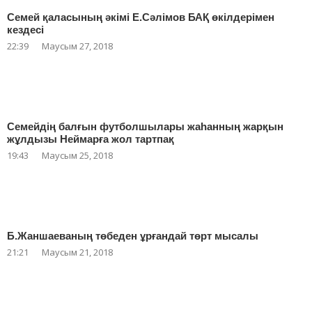
Семей қаласының әкімі Е.Сәлімов БАҚ өкілдерімен
кездесі
22:39
Маусым 27, 2018
Семейдің балғын футболшылары жаһанның жарқын
жұлдызы Неймарға жол тартпақ
19:43
Маусым 25, 2018
Б.Жаншаеваның төбеден ұрғандай төрт мысалы
21:21
Маусым 21, 2018