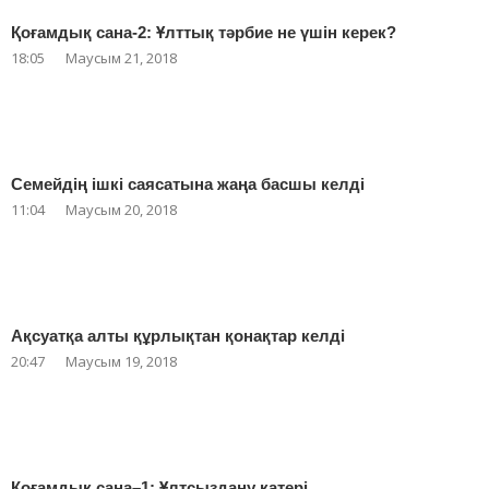
Қоғамдық сана-2: Ұлттық тәрбие не үшін керек?
18:05
Маусым 21, 2018
Семейдің ішкі саясатына жаңа басшы келді
11:04
Маусым 20, 2018
Ақсуатқа алты құрлықтан қонақтар келді
20:47
Маусым 19, 2018
Қоғамдық сана–1: Ұлтсыздану қатері