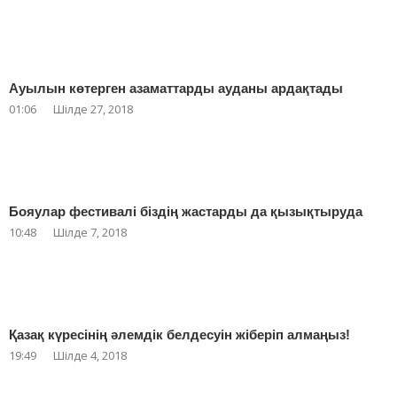
Ауылын көтерген азаматтарды ауданы ардақтады
01:06
Шілде 27, 2018
Бояулар фестивалі біздің жастарды да қызықтыруда
10:48
Шілде 7, 2018
Қазақ күресінің әлемдік белдесуін жіберіп алмаңыз!
19:49
Шілде 4, 2018