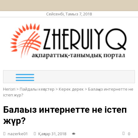
Сейсенбі, Тамыз 7, 2018
ЖЕР
ақпа
та
по
Негізгі
>
Пайдалы кеңестер
>
Керек дерек
>
Балаңыз интернетте не
істеп жүр?
Балаңыз интернетте не істеп
жүр?
nazerke01
Қаңтар 31, 2018
0