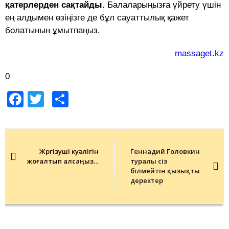
қатерлерден сақтайды.
Балаларыңызға үйрету үшін
ең алдымен өзіңізге де бұл сауаттылық қажет
болатынын ұмытпаңыз.
massaget.kz
0
Facebook
Twitter
Share
Post
navigation
Жүргізуші куәлігін
Геннадий Головкин
жоғалтып алсаңыз…
туралы сіз
білмейтін қызықты
деректер