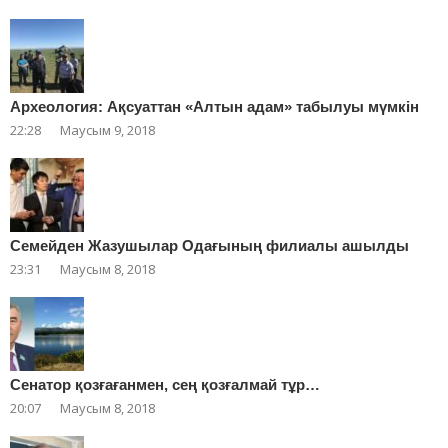
Археология: Ақсуаттан «Алтын адам» табылуы мүмкін
22:28
Маусым 9, 2018
Cемейден Жазушылар Одағының филиалы ашылды
23:31
Маусым 8, 2018
Сенатор қозғағанмен, сең қозғалмай тұр…
20:07
Маусым 8, 2018