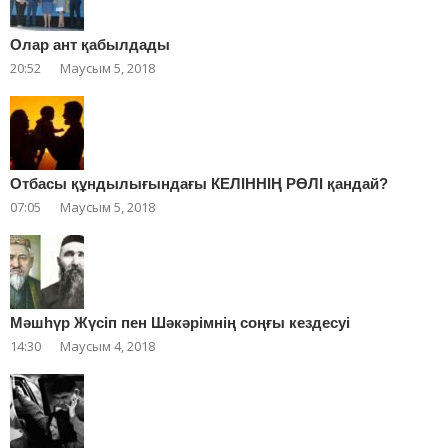
Олар ант қабылдады
20:52
Маусым 5, 2018
Отбасы құндылығындағы КЕЛІННІҢ РӨЛІ қандай?
07:05
Маусым 5, 2018
Мәшһүр Жүсіп пен Шәкәрімнің соңғы кездесуі
14:30
Маусым 4, 2018