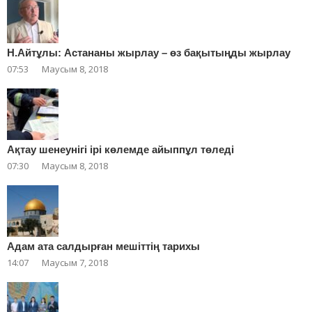
Н.Айтұлы: Астананы жырлау – өз бақытыңды жырлау
07:53
Маусым 8, 2018
Ақтау шенеунігі ірі көлемде айыппұл төледі
07:30
Маусым 8, 2018
Адам ата салдырған мешіттің тарихы
14:07
Маусым 7, 2018