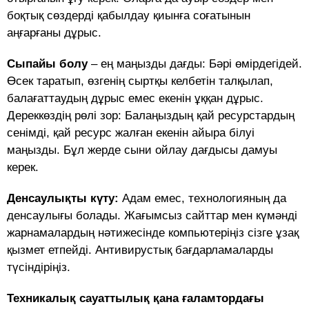
боқтық сөздерді қабылдау қиынға соғатынын
аңғарғаны дұрыс.
Сыпайы болу
– ең маңызды дағды: Бәрі өмірдегідей.
Өсек таратып, өзгенің сыртқы келбетін талқылап,
балағаттаудың дұрыс емес екенін ұққан дұрыс.
Дереккөздің рөлі зор: Балаңыздың қай ресурстардың
сенімді, қай ресурс жалған екенін айыра білуі
маңызды. Бұл жерде сыни ойлау дағдысы дамуы
керек.
Денсаулықты күту:
Адам емес, технологияның да
денсаулығы болады. Жағымсыз сайттар мен күмәнді
жарнамалардың нәтижесінде компьютеріңіз сізге ұзақ
қызмет етпейді. Антивирустық бағдарламаларды
түсіндіріңіз.
Техникалық сауаттылық қана ғаламтордағы