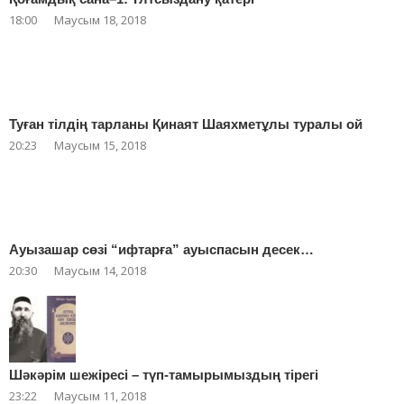
18:00
Маусым 18, 2018
Туған тілдің тарланы Қинаят Шаяхметұлы туралы ой
20:23
Маусым 15, 2018
Ауызашар сөзі “ифтарға” ауыспасын десек…
20:30
Маусым 14, 2018
Шәкәрім шежіресі – түп-тамырымыздың тірегі
23:22
Маусым 11, 2018