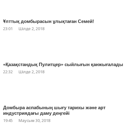
Ұлттық домбырасын ұлықтаған Семей!
23:01
Шілде 2, 2018
«Қазақстандық Пулитцер» сыйлығын қанжығалады
22:32
Шілде 2, 2018
Домбыра аспабының шығу тарихы және арт
индустриядағы даму деңгейі
19:45
Маусым 30, 2018