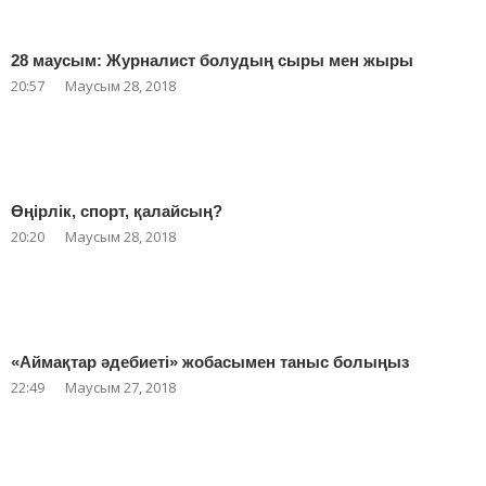
28 маусым: Журналист болудың сыры мен жыры
20:57
Маусым 28, 2018
Өңірлік, спорт, қалайсың?
20:20
Маусым 28, 2018
«Аймақтар әдебиеті» жобасымен таныс болыңыз
22:49
Маусым 27, 2018