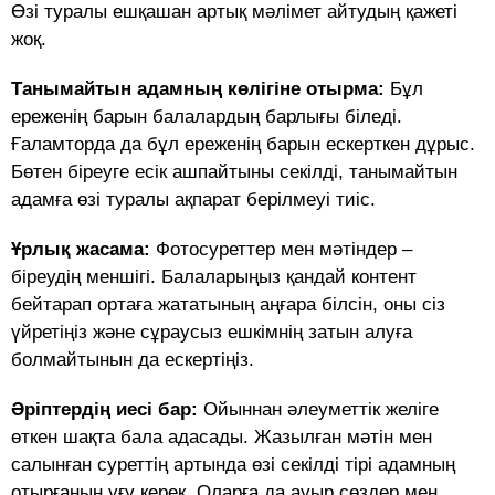
Өзі туралы ешқашан артық мәлімет айтудың қажеті
жоқ.
Танымайтын адамның көлігіне отырма:
Бұл
ереженің барын балалардың барлығы біледі.
Ғаламторда да бұл ереженің барын ескерткен дұрыс.
Бөтен біреуге есік ашпайтыны секілді, танымайтын
адамға өзі туралы ақпарат берілмеуі тиіс.
Ұрлық жасама:
Фотосуреттер мен мәтіндер –
біреудің меншігі. Балаларыңыз қандай контент
бейтарап ортаға жататының аңғара білсін, оны сіз
үйретіңіз және сұраусыз ешкімнің затын алуға
болмайтынын да ескертіңіз.
Әріптердің иесі бар:
Ойыннан әлеуметтік желіге
өткен шақта бала адасады. Жазылған мәтін мен
салынған суреттің артында өзі секілді тірі адамның
отырғанын ұғу керек. Оларға да ауыр сөздер мен