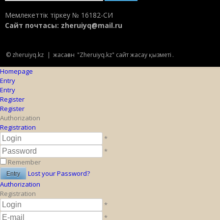
Мемлекеттік тіркеу № 16182-СИ
Сайт почтасы:
zheruiyq@mail.ru
© zheruiyq.kz
|
жасаған
"Zheruiyq.kz" сайт жасау қызметі
.
Homepage
Entry
Entry
Register
Register
Authorization
Registration
*
*
Remember
Lost your Password?
Authorization
Registration
*
*