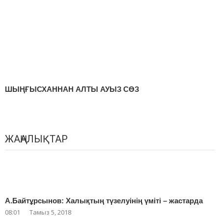
ШЫҢҒЫСХАННАН АЛТЫ АУЫЗ СӨЗ
ЖАҢАЛЫҚТАР
А.Байтұрсынов: Халықтың түзелуінің үміті – жастарда
08:01
Тамыз 5, 2018