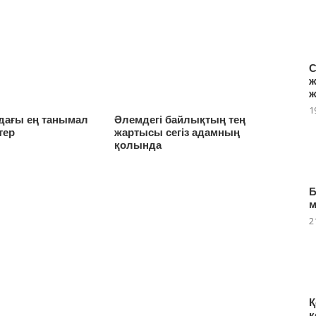
С
ж
ж
1
ндағы ең танымал
Әлемдегі байлықтың тең
тер
жартысы сегіз адамның
қолында
Б
2
Қ
к