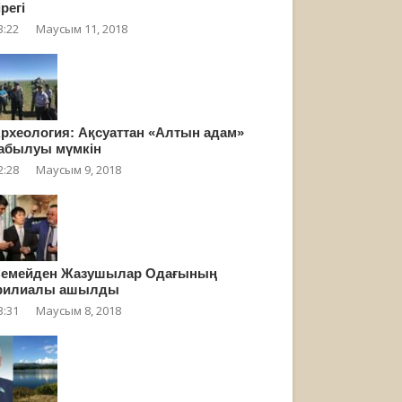
ірегі
3:22
Маусым 11, 2018
рхеология: Ақсуаттан «Алтын адам»
абылуы мүмкін
2:28
Маусым 9, 2018
емейден Жазушылар Одағының
филиалы ашылды
3:31
Маусым 8, 2018