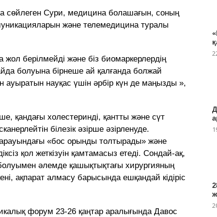
 сөйлеген Сури, медицина болашағын, соның
оммуникацияларын және телемедицина туралы
«
қ
2
а жол берілмейді және біз биомаркерлердің
айда болуына бірнеше ай қалғанда болжай
н ауыратын науқас үшін әрбір күн де маңызды »,
Д
ше, қандағы холестеринді, қантты және сүт
а
канерлейтін білезік әзірше әзірленуде.
1
 қарауындағы «бос орынды толтырады» және
іксіз қол жеткізуін қамтамасыз етеді. Сондай-ақ,
болуымен әлемде қашықтықтағы хирургияның
ені, ақпарат алмасу барысында ешқандай кідіріс
2
2
омикалық форум 23-26 қаңтар аралығында Давос