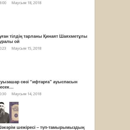
8:00
Маусым 18, 2018
уған тілдің тарланы Қинаят Шаяхметұлы
уралы ой
0:23
Маусым 15, 2018
уызашар сөзі “ифтарға” ауыспасын
есек…
0:30
Маусым 14, 2018
әкәрім шежіресі – түп-тамырымыздың