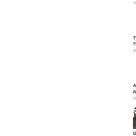
1
Т
т
2
А
д
2
Ш