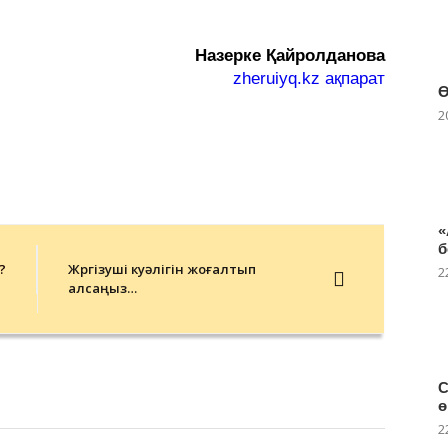
Назерке Қайролданова
zheruiyq.kz ақпарат
Ө
2
«
б
?
Жүргізуші куәлігін жоғалтып
2
алсаңыз…
С
ө
2