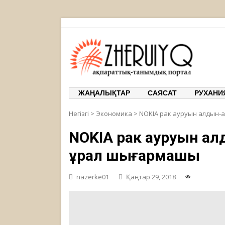
ЖЕРҰЙЫҚ
ақпаратт
ЖАҢАЛЫҚТАР
САЯСАТ
РУХАНИ
Негізгі
>
Экономика
>
NOKIA рак ауруын алдын-а
NOKIA рак ауруын а
құрал шығармақшы
nazerke01
Қаңтар 29, 2018