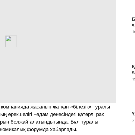
Б
қ
1
Қ
а
1
 компанияда жасалып жатқан «білезік» туралы
Ұ
ң ерекшелігі –адам денесіндегі қатерлі рак
2
ұрын болжай алатындығында. Бұл туралы
ономикалық форумда хабарлады.