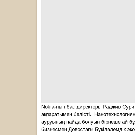
Nokia-ның бас директоры Раджив Сури
ақпаратымен бөлісті. Нанотехнологияны
ауруының пайда болуын бірнеше ай б
бизнесмен Довостағы Бүкіләлемдік эк