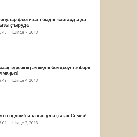
ояулар фестивалі біздің жастарды да
ызықтыруда
0:48
Шілде 7, 2018
азақ күресінің әлемдік белдесуін жіберіп
лмаңыз!
9:49
Шілде 4, 2018
лттық домбырасын ұлықтаған Семей!
3:01
Шілде 2, 2018