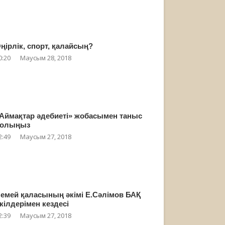
ңірлік, спорт, қалайсың?
0:20
Маусым 28, 2018
Аймақтар әдебиеті» жобасымен таныс
олыңыз
2:49
Маусым 27, 2018
емей қаласының әкімі Е.Сәлімов БАҚ
кілдерімен кездесі
2:39
Маусым 27, 2018