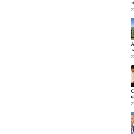
т
2
А
т
2
C
2