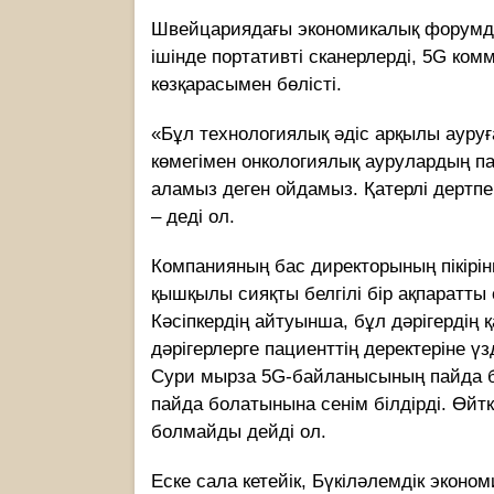
Швейцариядағы экономикалық форумда
ішінде портативті сканерлерді, 5G к
көзқарасымен бөлісті.
«Бұл технологиялық әдіс арқылы ауруғ
көмегімен онкологиялық аурулардың п
аламыз деген ойдамыз. Қатерлі дертпе
– деді ол.
Компанияның бас директорының пікірін
қышқылы сияқты белгілі бір ақпаратты с
Кәсіпкердің айтуынша, бұл дәрігердің
дәрігерлерге пациенттің деректеріне үзд
Сури мырза 5G-байланысының пайда 
пайда болатынына сенім білдірді. Өйтк
болмайды дейді ол.
Еске сала кетейік, Бүкіләлемдік экон