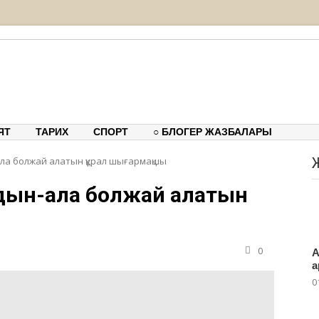
ық-танымдық порталы
ЯТ
ТАРИХ
СПОРТ
○ БЛОГЕР ЖАЗБАЛАРЫ
ла болжай алатын құрал шығармақшы
лдын-ала болжай алатын
0
А
а
0