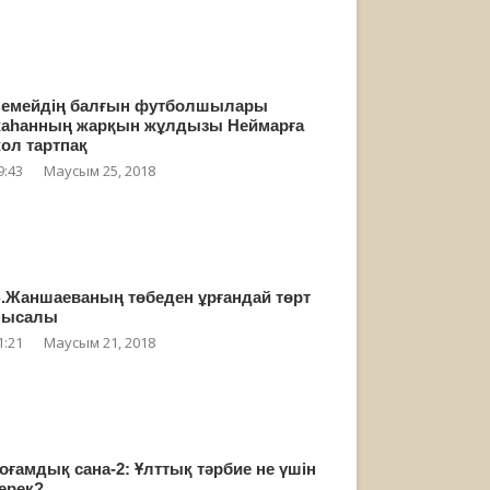
емейдің балғын футболшылары
аһанның жарқын жұлдызы Неймарға
ол тартпақ
9:43
Маусым 25, 2018
.Жаншаеваның төбеден ұрғандай төрт
мысалы
1:21
Маусым 21, 2018
оғамдық сана-2: Ұлттық тәрбие не үшін
ерек?