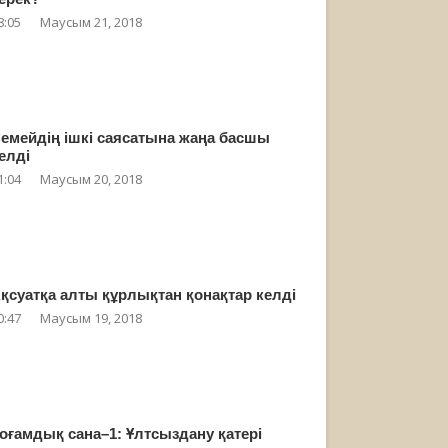
8:05
Маусым 21, 2018
емейдің ішкі саясатына жаңа басшы
елді
1:04
Маусым 20, 2018
қсуатқа алты құрлықтан қонақтар келді
0:47
Маусым 19, 2018
оғамдық сана–1: Ұлтсыздану қатері