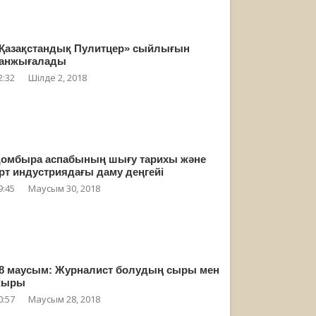
Қазақстандық Пулитцер» сыйлығын
анжығалады
2:32
Шілде 2, 2018
омбыра аспабының шығу тарихы және
рт индустриядағы даму деңгейі
9:45
Маусым 30, 2018
8 маусым: Журналист болудың сыры мен
жыры
0:57
Маусым 28, 2018