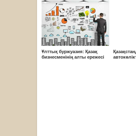
Ұлттық буржуазия: Қазақ
Қазақста
бизнесменінің алты ережесі
автокөлік