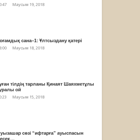
0:47
Маусым 19, 2018
оғамдық сана–1: Ұлтсыздану қатері
8:00
Маусым 18, 2018
уған тілдің тарланы Қинаят Шаяхметұлы
уралы ой
0:23
Маусым 15, 2018
уызашар сөзі “ифтарға” ауыспасын
есек…