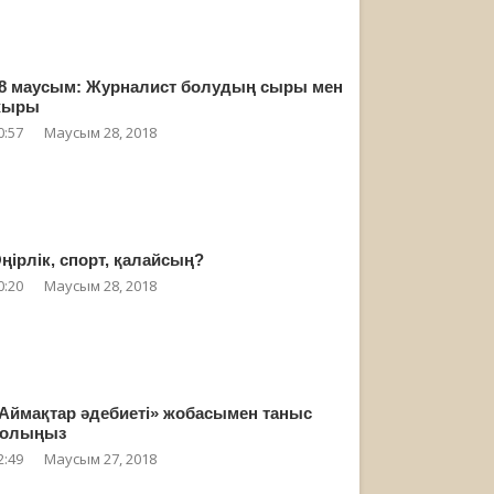
8 маусым: Журналист болудың сыры мен
жыры
0:57
Маусым 28, 2018
ңірлік, спорт, қалайсың?
0:20
Маусым 28, 2018
Аймақтар әдебиеті» жобасымен таныс
олыңыз
2:49
Маусым 27, 2018