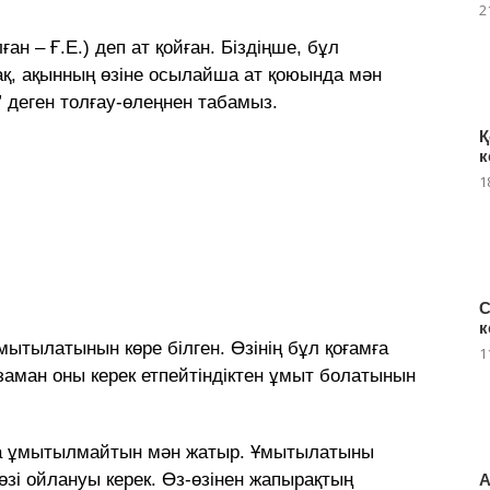
2
ан – Ғ.Е.) деп ат қойған. Біздіңше, бұл
қ, ақынның өзіне осылайша ат қоюында мән
” деген толғау-өлеңнен табамыз.
Қ
к
1
С
к
ұмытылатынын көре білген. Өзінің бұл қоғамға
1
 заман оны керек етпейтіндіктен ұмыт болатынын
да ұмытылмайтын мән жатыр. Ұмытылатыны
зі ойлануы керек. Өз-өзінен жапырақтың
А