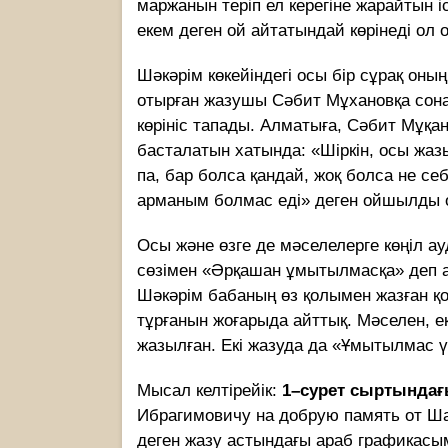
маржанын теріп ел керегіне жарайтын 
екем деген ой айтатындай көрінеді ол 
Шәкәрім көкейіндегі осы бір сұрақ оны
отырған жазушы Сәбит Мұхановқа сонау
көрініс тапады. Алматыға, Сәбит Мұқа
басталатын хатында: «Шіркін, осы жаз
па, бар болса қандай, жоқ болса не себ
арманым болмас еді» деген ойшылды о
Осы және өзге де мәселелерге көңіл а
сөзімен «Әрқашан ұмытылмасқа» деп а
Шәкәрім бабаның өз қолымен жазған қо
тұрғанын жоғарыда айттық. Мәселен, екі
жазылған. Екі жазуда да «Ұмытылмас ү
Мысал келтірейік:
1–сурет сыртындағ
Ибрагимовичу на добрую память от Ша
деген жазу астындағы араб графикасы