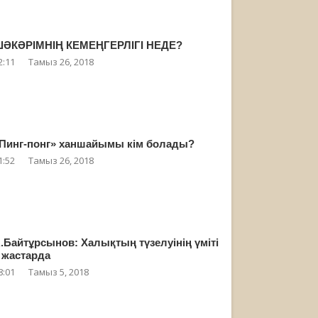
ӘКӘРІМНІҢ КЕМЕҢГЕРЛІГІ НЕДЕ?
2:11
Тамыз 26, 2018
Пинг-понг» ханшайымы кім болады?
1:52
Тамыз 26, 2018
.Байтұрсынов: Халықтың түзелуінің үміті
 жастарда
8:01
Тамыз 5, 2018