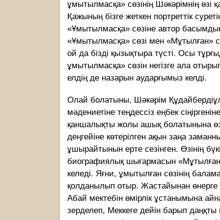
ұмытылмасқа» сөзінің Шәкәрімнің өзі 
Қажының бізге жеткен портреттік сурет
«Ұмытылмасқа» сөзіне автор басымдық
«Ұмытылмасқа» сөзі мен «Мұтылған» сө
ой да бізді қызықтыра түсті. Осы тұрғ
ұмытылмасқа» сөзін негізге ала отырып
елдің де назарын аударғымыз келді.
Олай болатыны, Шәкәрім Құдайбердіұ
мәдениетіне теңдессіз еңбек сіңіргеніне
қаншалықты жолы ашық болатынына өз
деңгейіне көтерілген ақын заңа заманн
ұшырайтынын ерте сезінген. Өзінің бү
биографиялық шығармасын «Мұтылған»
келеді. Яғни, ұмытылған сөзінің балам
қолданылып отыр. Жастайынан өнерге
Абай мектебін өмірлік ұстанымына ай
зерделеп, Меккеге дейін барып даңқты 