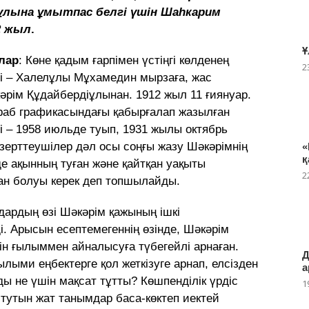
ұлына ұмытпас белгі үшін Шаһкарим
2 жыл
.
Ұ
лар
: Көне қадым ғарпімен үстіңгі көлденең
2
іні – Халелұлы Мұхамедин мырзаға, жас
рім Құдайбердіұлынан. 1912 жыл 11 ғиянуар.
раб графикасындағы қабырғалап жазылған
ні – 1958 июльде туып, 1931 жылы октябрь
 зерттеушілер дәл осы соңғы жазу Шәкәрімнің
«
қ
езде ақынның туған және қайтқан уақыты
2
ған болуы керек деп топшылайды.
дардың өзі Шәкәрім қажының ішкі
. Арысын есептемегеннің өзінде, Шәкәрім
ін ғылыммен айналысуға түбегейлі арнаған.
Д
ылыми еңбектерге қол жеткізуге арнап, елсізден
а
ды не үшін мақсат тұтты? Көшпенділік үрдіс
1
итутын жат танымдар баса-көктеп иектей