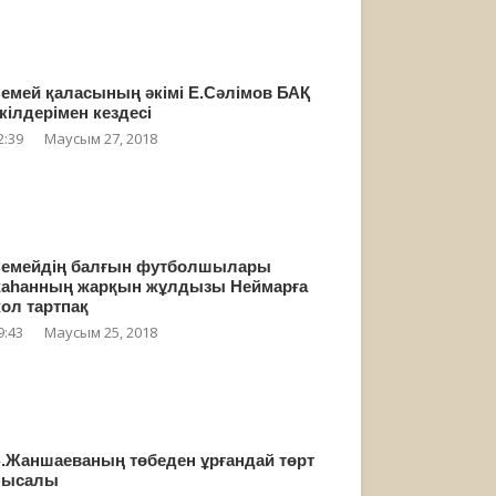
емей қаласының әкімі Е.Сәлімов БАҚ
кілдерімен кездесі
2:39
Маусым 27, 2018
емейдің балғын футболшылары
аһанның жарқын жұлдызы Неймарға
ол тартпақ
9:43
Маусым 25, 2018
.Жаншаеваның төбеден ұрғандай төрт
мысалы