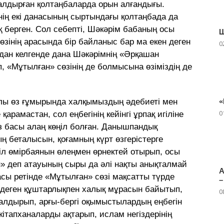
қалдырған қолтаңбаларда орын алғандығы.
інің екі данасының сыртындағы қолтаңбада да
 берген. Сол себепті, Шәкәрім бабаның осы
Ш
зінің арасында бір байланыс бар ма екен деген
0
ыдан келгенде дана Шәкәрімнің «Әрқашан
, «Мұтылған» сөзінің де болмысына өзіміздің де
лы өз ғұмырында халқымыздың әдебиеті мен
«
0
 қарамастан, сол еңбегінің кейінгі ұрпақ игіліне
 басы алаң көңіл болған. Данышпандық
ың беталысын, қоғамның күрт өзгерістерге
кіл өмірбаянын өлеңмен өрнектей отырып, осы
 деп атауының сыры да әлі нақты анықталмай
А
асы ретінде «Мұтылған» сөзі мақсатты түрде
–
 деген құштарлықпен халық мұрасын байытып,
0
налдырып, арғы-бергі оқымыстылардың еңбегін
кітапханаларды ақтарып, ислам негіздерінің