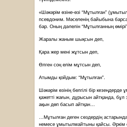
«Шәкәрім өзіне-өзі “Мұтылған” (ұмытылғ
псевдоним. Мәселенің байыбына барса
бар. Оның дәлелін “Мұтылғанның өмірі
Жаралы жаным шықсын деп,
Қара жер мені жұтсын деп,
Өлген соң елім мұтсын деп,
Атымды қойдым: “Мұтылған”.
Шәкәрім өзінің белгілі бір кезеңдерде 
қажетті жағын, дұрысын айтқанда, бұл
ақын дөп басып айтқан…
…Мұтылған деген сөздердің астарын
немесе ұмытылмайтыны қайсы. Әркім ө