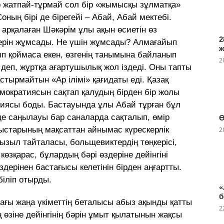
р жатпай-тұрмай сол бір «жымысқы зұлматқа»
ның бірі де бірегейі – Абай, Абай мектебі.
 арқалаған Шәкәрім ұлы ақын өсиетін өз
2
герін жұмсады. Не үшін жұмсады? Алмағайып
п қоймаса екен, өзгенің танымына байланып
2
деп, жұртқа ағартушылық жол іздеді. Оны тапты
стырмайтын «Ар ілімі» қағидаты еді. Қазақ
мократиясын сақтап қалудың бірден бір жолы
иясы боды. Бастауында ұлы Абай тұрған бұл
 де саңылауы бар саналарда сақталып, өмір
Ө
арыстарының мақсаттан айнымас күрескерлік
2
қызыл тайталасы, больщевиктердің төңкерісі,
 көзқарас, бұлардың бәрі өздеріне дейінгіні
здерінен бастағысы келетінін бірден аңғартты.
біліп отырды.
«
б
ғы жаңа үкіметтің беталысы абыз ақынды қатты
2
ң өзіне дейінгінің бәрін ұмыт қылатынын жақсы