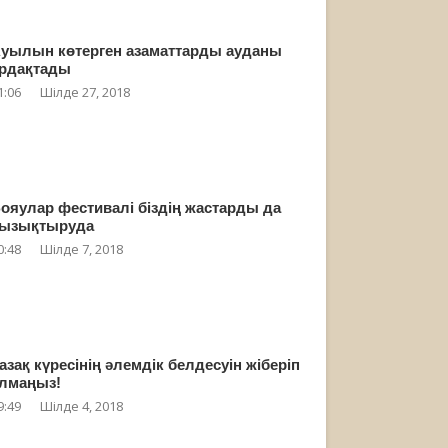
уылын көтерген азаматтарды ауданы
рдақтады
1:06
Шілде 27, 2018
ояулар фестивалі біздің жастарды да
ызықтыруда
0:48
Шілде 7, 2018
азақ күресінің әлемдік белдесуін жіберіп
лмаңыз!
9:49
Шілде 4, 2018