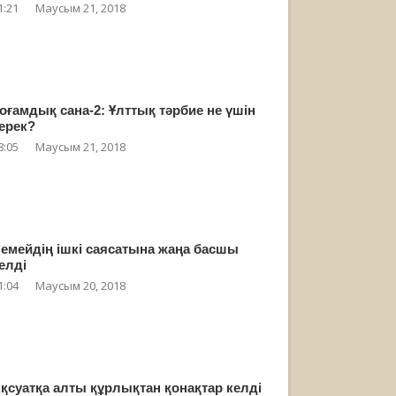
1:21
Маусым 21, 2018
оғамдық сана-2: Ұлттық тәрбие не үшін
ерек?
8:05
Маусым 21, 2018
емейдің ішкі саясатына жаңа басшы
елді
1:04
Маусым 20, 2018
қсуатқа алты құрлықтан қонақтар келді