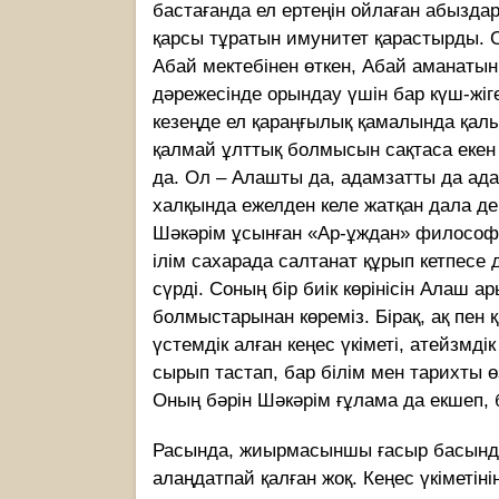
бастағанда ел ертеңін ойлаған абызда
қарсы тұратын имунитет қарастырды. Со
Абай мектебінен өткен, Абай аманатын
дәрежесінде орындау үшін бар күш-жі
кезеңде ел қараңғылық қамалында қалы
қалмай ұлттық болмысын сақтаса екен 
да. Ол – Алашты да, адамзатты да ада
халқында ежелден келе жатқан дала де
Шәкәрім ұсынған «Ар-ұждан» философ
ілім сахарада салтанат құрып кетпесе
сүрді. Соның бір биік көрінісін Алаш 
болмыстарынан көреміз. Бірақ, ақ пен 
үстемдік алған кеңес үкіметі, атейзмдік
сырып тастап, бар білім мен тарихты ө
Оның бәрін Шәкәрім ғұлама да екшеп, 
Расында, жиырмасыншы ғасыр басында
алаңдатпай қалған жоқ. Кеңес үкіметіні