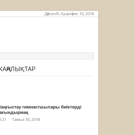
Дүйсенбі, Қыркүйек 10, 2018
ЖАҢАЛЫҚТАР
аңғыстау гимнастшылары биіктерді
ағындырмақ
1:21
Тамыз 30, 2018