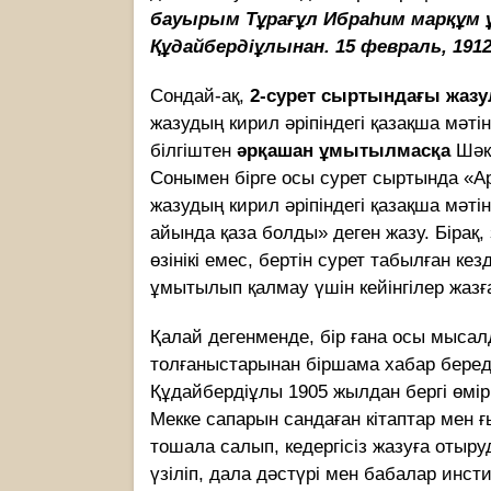
бауырым Тұрағұл Ибраһим марқұм 
Құдайбердіұлынан. 15 февраль, 191
Сондай-ақ,
2-сурет сыртындағы жазу
жазудың кирил әріпіндегі қазақша мәт
білгіштен
әрқашан ұмытылмасқа
Шәкә
Сонымен бірге осы сурет сыртында «А
жазудың кирил әріпіндегі қазақша мәті
айында қаза болды» деген жазу. Бірақ,
өзінікі емес, бертін сурет табылған к
ұмытылып қалмау үшін кейінгілер жаз
Қалай дегенменде, бір ғана осы мысал
толғаныстарынан біршама хабар береді
Құдайбердіұлы 1905 жылдан бергі өмір
Мекке сапарын сандаған кітаптар мен ғ
тошала салып, кедергісіз жазуға отыру
үзіліп, дала дәстүрі мен бабалар инст