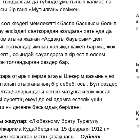
іс тындырсам да түбінде ұмытылып қалмас па
осы бір ғана «Мұтылған» сөзімен.
А
а
ң сол кездегі мемлекеттік баспа басшысы болып
0
 елсіздегі саятқорадан жолдаған хатында да
нов атына жазған «Ардақты бауырым» деп
ып жатқандарымның халыққа қажеті бар ма, жоқ
епті, осындай сауалдарға пікір естіп өлсем
н толғандырған сөздер бар.
Б
қ
удара отырып көрме атауы Шәкәрім қажының өз
1
талып отырғанының бір себебі осы. Бұл сөздер
лтаңбаларындағы негізгі мазұнға иелік жасап
 суреттің екеуі де екі адамға естелік үшін
шін» дегенге басымдық берілген.
Қ
а
ы жазулар
: «Любезному брату Турагулу
1
һкарима Кудайбердина. 15 февраля 1912 г.»
мен жазылған мәтін қазақшасы –
Сүйікті