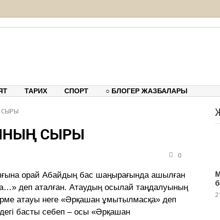
тық-танымдық порталы
ЯТ
ТАРИХ
СПОРТ
○ БЛОГЕР ЖАЗБАЛАРЫ
 СЫРЫ
СЫНЫҢ СЫРЫ
0
М
ығына орай Абайдың бас шаңырағында ашылған
б
а…» деп аталған. Атаудың осылай таңдалуының
2
 көрме атауы неге «Әрқашан ұмытылмасқа» деп
рдегі басты себеп – осы «Әрқашан