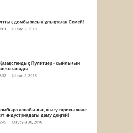
лттық домбырасын ұлықтаған Семей!
3:01
Шілде 2, 2018
Қазақстандық Пулитцер» сыйлығын
анжығалады
2:32
Шілде 2, 2018
омбыра аспабының шығу тарихы және
рт индустриядағы даму деңгейі
9:45
Маусым 30, 2018