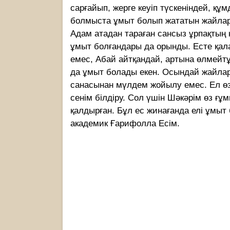
сарғайып, жерге кеуіп түскеніндей, құмд
болмыста ұмыт болып жататын жайлар 
Адам атадан тараған сансыз ұрпақтың қ
ұмыт болғандары да орынды. Есте қала
емес, Абай айтқандай, артына өлмейтұ
да ұмыт болады екен. Осындай жайлар,
санасынан мүлдем жойылу емес. Ел өзі
сенім білдіру. Сол үшін Шәкәрім өз ғұ
қалдырған. Бұл ес жинағанда елі ұмыт б
академик Ғарифолла Есім.