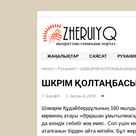
ЖЕРҰЙЫҚ
ақпарат
ЖАҢАЛЫҚТАР
САЯСАТ
РУХАНИ
Негізгі
>
Руханият
>
ШӘКӘРІМ ҚОЛТАҢБАСЫНЫҢ
ШӘКӘРІМ ҚОЛТАҢБА
kazakh
Ақпан 6, 2018
Шәкәрім Құдайбердіұлының 160 жылд
көрменің атауы «Әрқашан ұмытылмасқ
да өзіндік себебі жоқ емес. Сол үшін
аталғанын бірден айта кетейік. Бұл же