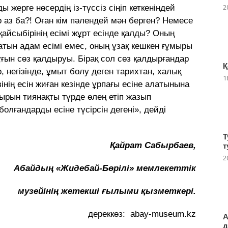
2
ы жерге нөсердің із-түссіз сіңіп кеткеніндей
аз ба?! Оған кім пәлендей мән берген? Немесе
айсыбірінің есімі жұрт есінде қалды? Оның
тын адам есімі емес, оның ұзақ кешкен ғұмыры
ғын сөз қалдыруы. Бірақ сол сөз қалдырғандар
Қ
 негізінде, ұмыт болу деген тарихтан, халық
1
нің есін жиған кезінде ұрпағы есіне алатынына
мырын тиянақты түрде өлең етіп жазып
олғандарды есіне түсірсін дегені», дейді
Т
Қайрат Сабырбаев,
т
2
Абайдың «Жидебай-Бөрілі» мемлекеттік
музейінің жетекші ғылыми қызметкері.
дереккөз: abay-museum.kz
А
д