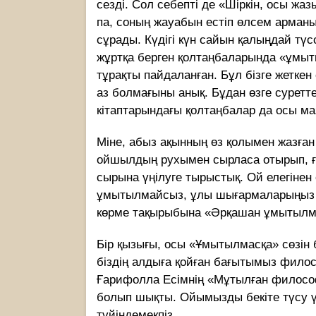
сезді. Сол себепті де «Шіркін, осы жа
па, соның жауабын естіп өлсем арман
сұрады. Күдігі күн сайын қалыңдай түс
жұртқа берген қолтаңбаларында «ұмыт
тұрақты пайдаланған. Бұл бізге жеткен
аз болмағыны анық. Бұдан өзге суреттер
кітаптарындағы қолтаңбалар да осы м
Міне, абыз ақынның өз қолымен жазға
ойшылдың рухымен сырласа отырып, ғ
сырына үңілуге тырыстық. Ой елегінен 
ұмытылмайсыз, ұлы шығармаларыңыз 
көрме тақырыбына «Әрқашан ұмытылма
Бір қызығы, осы «Ұмытылмасқа» сөзін
біздің алдыға қойған бағытымыз фил
Ғарифолла Есімнің «Мұтылған философ
болып шықты. Ойымызды бекіте түсу 
түйіндемекпіз.