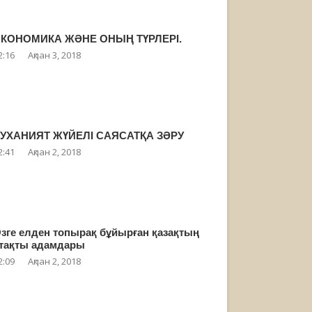
КОНОМИКА ЖӘНЕ ОНЫҢ ТҮРЛЕРІ.
2:16
Ақпан 3, 2018
УХАНИЯТ ЖҮЙЕЛІ САЯСАТҚА ЗӘРУ
2:41
Ақпан 2, 2018
зге елден топырақ бұйырған қазақтың
тақты адамдары
2:09
Ақпан 2, 2018