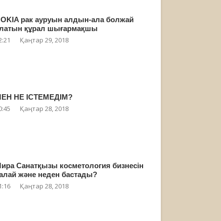
OKIA рак ауруын алдын-ала болжай
латын құрал шығармақшы
2:21
Қаңтар 29, 2018
ЕН НЕ ІСТЕМЕДІМ?
0:45
Қаңтар 28, 2018
ира Санатқызы косметология бизнесін
алай және неден бастады?
1:16
Қаңтар 28, 2018