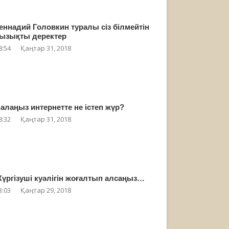
еннадий Головкин туралы сіз білмейтін
ызықты деректер
8:54
Қаңтар 31, 2018
алаңыз интернетте не істеп жүр?
8:32
Қаңтар 31, 2018
үргізуші куәлігін жоғалтып алсаңыз…
3:03
Қаңтар 29, 2018