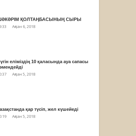
ШӘКӘРІМ ҚОЛТАҢБАСЫНЫҢ СЫРЫ
9:33
Ақпан 6, 2018
үгін еліміздің 10 қаласында ауа сапасы
өмендейді
0:37
Ақпан 5, 2018
азақстанда қар түсіп, жел күшейеді
0:19
Ақпан 5, 2018