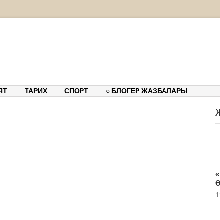
ық-танымдық порталы
ЯТ
ТАРИХ
СПОРТ
○ БЛОГЕР ЖАЗБАЛАРЫ
«
Ә
1