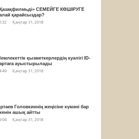
Қазақфилмьді» СЕМЕЙГЕ КӨШІРУГЕ
алай қарайсыздар?
2:32
Қаңтар 31, 2018
емлекеттік қызметкерлердің куәлігі ID-
артаға ауыстырылады
4:49
Қаңтар 31, 2018
ртаев Головкиннің жеңісіне күмәні бар
кенін ашық айтты
9:04
Қаңтар 31, 2018