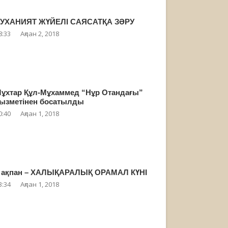
УХАНИЯТ ЖҮЙЕЛІ САЯСАТҚА ЗӘРУ
8:33
Ақпан 2, 2018
ұхтар Құл-Мұхаммед “Нұр Отандағы”
ызметінен босатылды
0:40
Ақпан 1, 2018
 ақпан – ХАЛЫҚАРАЛЫҚ ОРАМАЛ КҮНІ
3:34
Ақпан 1, 2018