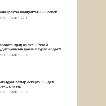
аңырақты шайқалтатын 8 себеп
3:10
Ақпан 4, 2018
азақстандық әзілкеш Ресей
удиториясын қалай баурап алды?!
2:14
Ақпан 4, 2018
аймұрат батыр ескерткішіндегі
рекшеліктер
0:29
Ақпан 3, 2018