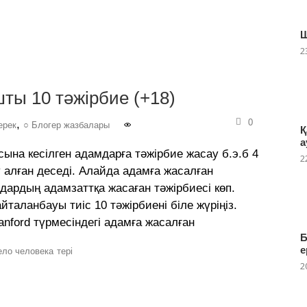
Ш
2
ты 10 тәжірбие (+18)
0
,
ерек
○ Блогер жазбалары
Қ
а
ына кесілген адамдарға тәжірбие жасау б.э.б 4
2
алған деседі. Алайда адамға жасалған
мдардың адамзаттқа жасаған тәжірбиесі көп.
йталанбауы тиіс 10 тәжірбиені біле жүріңіз.
anford түрмесіндегі адамға жасалған
Б
е
ело человека
тері
2