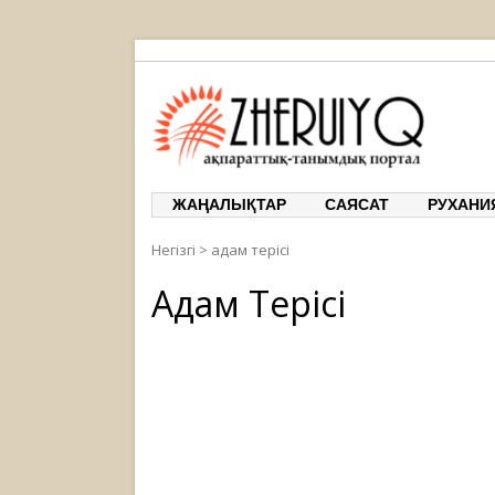
ЖЕРҰЙЫҚ
ақпаратт
ЖАҢАЛЫҚТАР
САЯСАТ
РУХАНИ
Негізгі
>
адам терісі
Адам Терісі