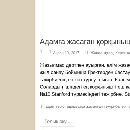
Адамға жасаған қорқыныш
,
Ақпан 10, 2017
Жаңалықтар
Керек д
Жазылмас дертпен ауырған, өлім жазас
жыл санау бойынша Гректерден бастау 
тәжірбиенің ең көп түрі у шығар. Ғалы
Солардың ішіндегі ең қорқынышті еш қа
№10 Stanford түрмесіндегі тәжірбие. St
адам терісі
адамзатқа жасалған тәжірибелер
т
Толық оқу...