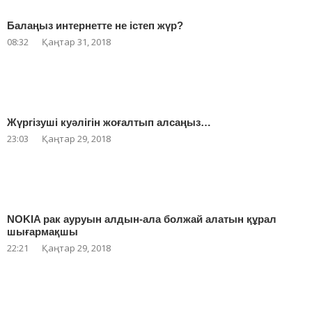
Балаңыз интернетте не істеп жүр?
08:32
Қаңтар 31, 2018
Жүргізуші куәлігін жоғалтып алсаңыз…
23:03
Қаңтар 29, 2018
NOKIA рак ауруын алдын-ала болжай алатын құрал
шығармақшы
22:21
Қаңтар 29, 2018