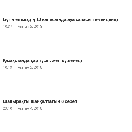
Бүгін еліміздің 10 қаласында ауа сапасы төмендейді
10:37
Ақпан 5, 2018
Қазақстанда қар түсіп, жел күшейеді
10:19
Ақпан 5, 2018
Шаңырақты шайқалтатын 8 себеп
23:10
Ақпан 4, 2018