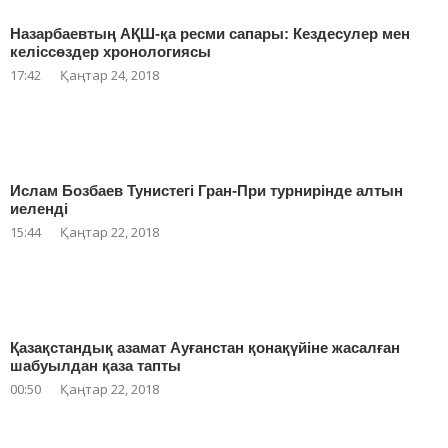
Назарбаевтың АҚШ-қа ресми сапары: Кездесулер мен
келіссөздер хронологиясы
17:42
Қаңтар 24, 2018
Ислам Бозбаев Тунистегі Гран-При турнирінде алтын
иеленді
15:44
Қаңтар 22, 2018
Қазақстандық азамат Ауғанстан қонақүйіне жасалған
шабуылдан қаза тапты
00:50
Қаңтар 22, 2018