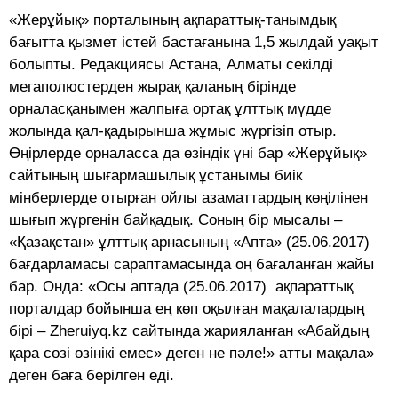
«Жерұйық» порталының ақпараттық-танымдық
бағытта қызмет істей бастағанына 1,5 жылдай уақыт
болыпты. Редакциясы Астана, Алматы секілді
мегаполюстерден жырақ қаланың бірінде
орналасқанымен жалпыға ортақ ұлттық мүдде
жолында қал-қадырынша жұмыс жүргізіп отыр.
Өңірлерде орналасса да өзіндік үні бар «Жерұйық»
сайтының шығармашылық ұстанымы биік
мінберлерде отырған ойлы азаматтардың көңілінен
шығып жүргенін байқадық. Соның бір мысалы –
«Қазақстан» ұлттық арнасының «Апта» (25.06.2017)
бағдарламасы сараптамасында оң бағаланған жайы
бар. Онда: «Осы аптада (25.06.2017) ақпараттық
порталдар бойынша ең көп оқылған мақалалардың
бірі – Zheruiyq.kz сайтында жарияланған «Абайдың
қара сөзі өзінікі емес» деген не пәле!» атты мақала»
деген баға берілген еді.