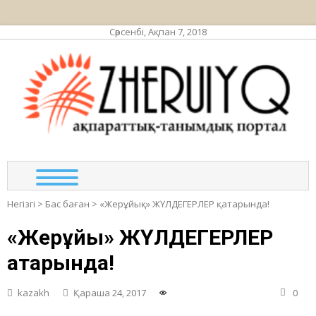
Сәрсенбі, Ақпан 7, 2018
ЖЕР
ақпа
та
по
Негізгі
>
Бас баған
>
«Жерұйық» ЖҮЛДЕГЕРЛЕР қатарында!
«Жерұйық» ЖҮЛДЕГЕРЛЕР
қатарында!
kazakh
Қараша 24, 2017
0