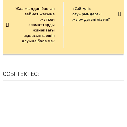
navigation
Жаңа жылдан бастап
«Сәйгүлік
зейнет жасына
сауырындарғы
жеткен
жыр» дегеніміз не?
азаматтардың
жинақтағы
ақшасын шешіп
алуына бола ма?
ОСЫ ТЕКТЕС: