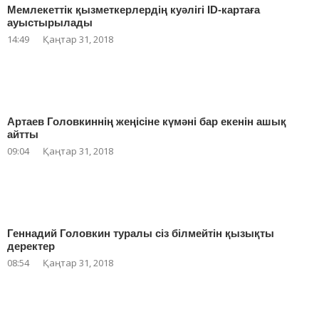
Мемлекеттік қызметкерлердің куәлігі ID-картаға
ауыстырылады
14:49
Қаңтар 31, 2018
Артаев Головкиннің жеңісіне күмәні бар екенін ашық
айтты
09:04
Қаңтар 31, 2018
Геннадий Головкин туралы сіз білмейтін қызықты
деректер
08:54
Қаңтар 31, 2018