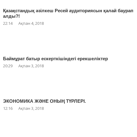
Қазақстандық әзілкеш Ресей аудиториясын қалай баурап
алды?!
22:14
Ақпан 4, 2018
Баймұрат батыр ескерткішіндегі ерекшеліктер
20:29
Ақпан 3, 2018
ЭКОНОМИКА ЖӘНЕ ОНЫҢ ТҮРЛЕРІ.
12:16
Ақпан 3, 2018