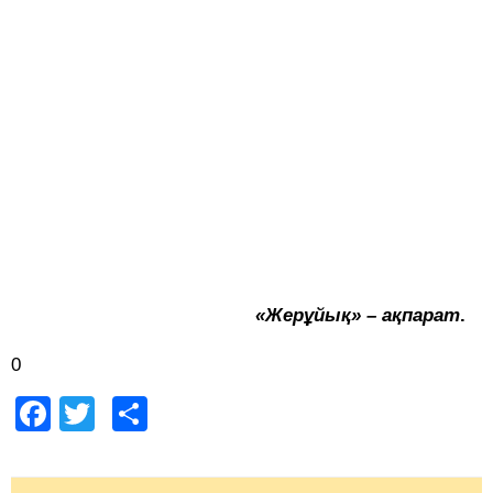
«Жерұйық» – ақпарат
.
0
Facebook
Twitter
Share
Post