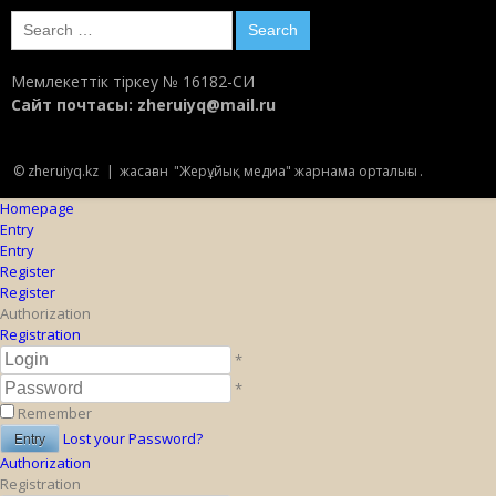
Search
for:
Мемлекеттік тіркеу № 16182-СИ
Сайт почтасы:
zheruiyq@mail.ru
© zheruiyq.kz
|
жасаған
"Жерұйық медиа" жарнама орталығы
.
Homepage
Entry
Entry
Register
Register
Authorization
Registration
*
*
Remember
Lost your Password?
Authorization
Registration