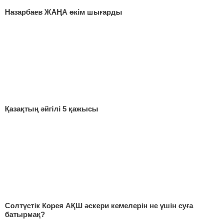
Назарбаев ЖАҢА өкім шығарды
Қазақтың әйгілі 5 қажысы
Солтүстік Корея АҚШ әскери кемелерін не үшін суға
батырмақ?