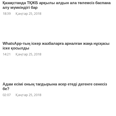
Қазақстанда ТҚЖБ арқылы алдын ала төлемсіз баспана
алу мүмкіндігі бар
18:39
Қаңтар 25, 2018
WhatsApp-тың іскер жазбаларға арналған жаңа нұсқасы
іске қосылды
14:21
Қаңтар 25, 2018
Адам есімі оның тағдырына әсер етеді дегенге сенесіз
бе?
02:07
Қаңтар 25, 2018