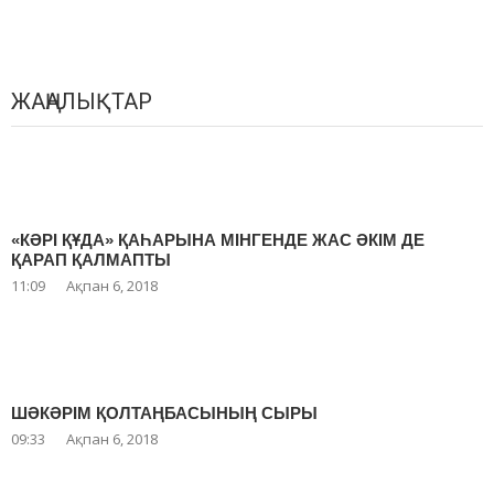
ЖАҢАЛЫҚТАР
«КӘРІ ҚҰДА» ҚАҺАРЫНА МІНГЕНДЕ ЖАС ӘКІМ ДЕ
ҚАРАП ҚАЛМАПТЫ
11:09
Ақпан 6, 2018
ШӘКӘРІМ ҚОЛТАҢБАСЫНЫҢ СЫРЫ
09:33
Ақпан 6, 2018