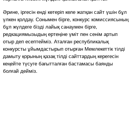
Әрине, іргесін енді көтеріп келе жатқан сайт үшін бұл
үлкен қолдау. Сонымен бірге, конкурс комиссиясының
бұл жүлдеге бізді лайық санаумен бірге,
редкациямызыдың ертеңіне үміт пен сенім артып
отыр деп есептейміз. Аталған республикалық
конкурсты ұйымдастырып отырған Мемлекеттік тілді
дамыту қорының қазақ тілді сайттардың керегесін
кеңейте түсуге бағытталған бастамасы баянды
болғай дейміз.