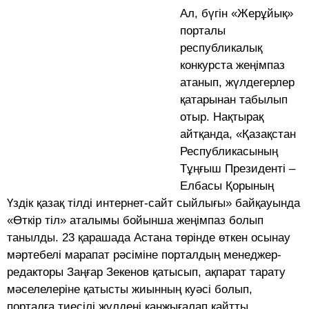
Ал, бүгін «Жерұйық»
порталы
республикалық
конкурста жеңімпаз
атанып, жүлдегерлер
қатарынан табылып
отыр. Нақтырақ
айтқанда, «Қазақстан
Республикасының
Тұңғыш Президенті –
Елбасы Қорының
Үздік қазақ тілді интернет-сайт сыйлығы» байқауында
«Өткір тіл» аталымы бойынша жеңімпаз болып
танылды. 23 қарашада Астана төрінде өткен осынау
мәртебелі марапат рәсіміне порталдың менеджер-
редакторы Заңғар Зекенов қатысып, ақпарат тарату
мәселелеріне қатысты жиынның куәсі болып,
порталға тиесілі жүлдені қанжығалап қайтты.