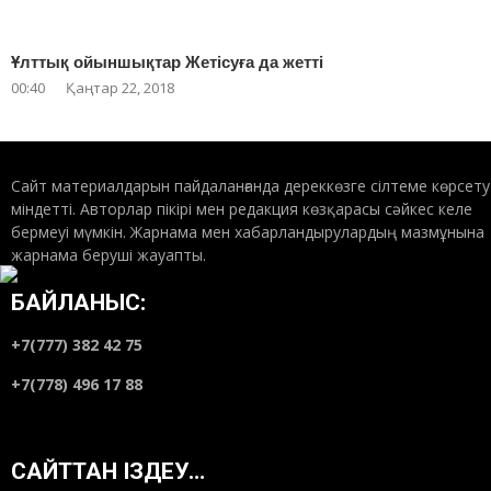
Ұлттық ойыншықтар Жетісуға да жетті
00:40
Қаңтар 22, 2018
Сайт материалдарын пайдаланғанда дереккөзге сілтеме көрсету
міндетті. Авторлар пікірі мен редакция көзқарасы сәйкес келе
бермеуі мүмкін. Жарнама мен хабарландырулардың мазмұнына
жарнама беруші жауапты.
БАЙЛАНЫС:
+7(777) 382 42 75
+7(778) 496 17 88
САЙТТАН ІЗДЕУ…