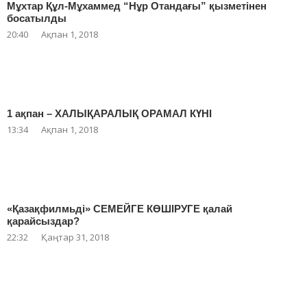
Мұхтар Құл-Мұхаммед “Нұр Отандағы” қызметінен
босатылды
20:40
Ақпан 1, 2018
1 ақпан – ХАЛЫҚАРАЛЫҚ ОРАМАЛ КҮНІ
13:34
Ақпан 1, 2018
«Қазақфилмьді» СЕМЕЙГЕ КӨШІРУГЕ қалай
қарайсыздар?
22:32
Қаңтар 31, 2018