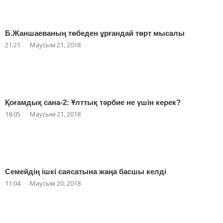
Б.Жаншаеваның төбеден ұрғандай төрт мысалы
21:21
Маусым 21, 2018
Қоғамдық сана-2: Ұлттық тәрбие не үшін керек?
18:05
Маусым 21, 2018
Семейдің ішкі саясатына жаңа басшы келді
11:04
Маусым 20, 2018