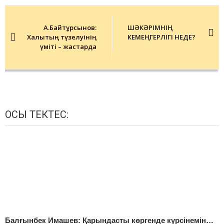
Post
navigation
А.Байтұрсынов:
ШӘКӘРІМНІҢ
Халықтың түзелуінің
КЕМЕҢГЕРЛІГІ НЕДЕ?
үміті – жастарда
ОСЫ ТЕКТЕС:
Балғынбек Имашев: Қарындасты көргенде күрсінемін…