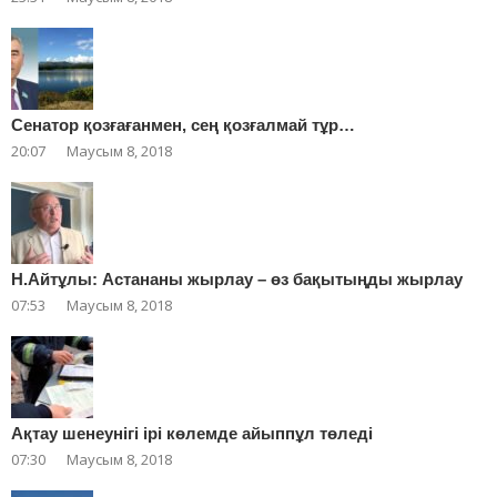
Сенатор қозғағанмен, сең қозғалмай тұр…
20:07
Маусым 8, 2018
Н.Айтұлы: Астананы жырлау – өз бақытыңды жырлау
07:53
Маусым 8, 2018
Ақтау шенеунігі ірі көлемде айыппұл төледі
07:30
Маусым 8, 2018