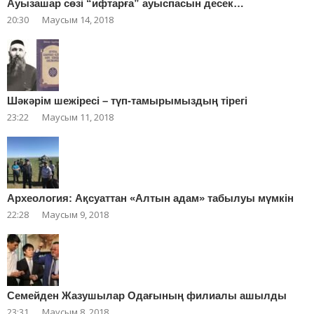
Ауызашар сөзі “ифтарға” ауыспасын десек…
20:30
Маусым 14, 2018
Шәкәрім шежіресі – түп-тамырымыздың тірегі
23:22
Маусым 11, 2018
Археология: Ақсуаттан «Алтын адам» табылуы мүмкін
22:28
Маусым 9, 2018
Cемейден Жазушылар Одағының филиалы ашылды
23:31
Маусым 8, 2018