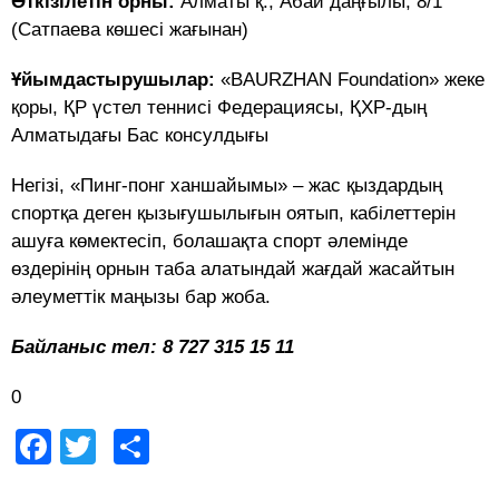
Өткізілетін орны:
Алматы қ., Абай даңғылы, 8/1
(Сатпаева көшесі жағынан)
Ұйымдастырушылар:
«BAURZHAN Foundation» жеке
қоры, ҚР үстел теннисі Федерациясы, ҚХР-дың
Алматыдағы Бас консулдығы
Негізі, «Пинг-понг ханшайымы» – жас қыздардың
спортқа деген қызығушылығын оятып, кабілеттерін
ашуға көмектесіп, болашақта спорт әлемінде
өздерінің орнын таба алатындай жағдай жасайтын
әлеуметтік маңызы бар жоба.
Байланыс тел: 8 727 315 15 11
0
Facebook
Twitter
Share