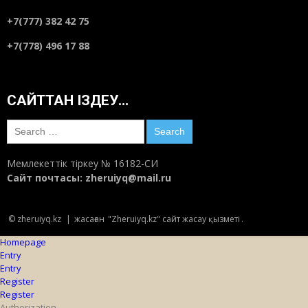
+7(777) 382 42 75
+7(778) 496 17 88
САЙТТАН ІЗДЕУ…
Search
for:
Мемлекеттік тіркеу № 16182-СИ
Сайт почтасы:
zheruiyq@mail.ru
© zheruiyq.kz
|
жасаған
"Zheruiyq.kz" сайт жасау қызметі
.
Homepage
Entry
Entry
Register
Register
Authorization