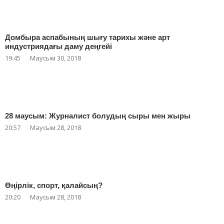
Домбыра аспабының шығу тарихы және арт
индустриядағы даму деңгейі
19:45
Маусым 30, 2018
28 маусым: Журналист болудың сыры мен жыры
20:57
Маусым 28, 2018
Өңірлік, спорт, қалайсың?
20:20
Маусым 28, 2018