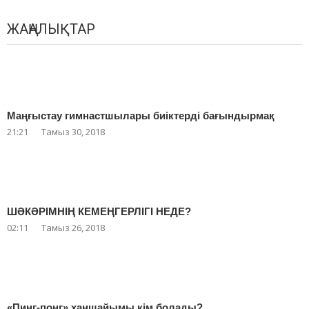
ЖАҢАЛЫҚТАР
Маңғыстау гимнастшылары биіктерді бағындырмақ
21:21
Тамыз 30, 2018
ШӘКӘРІМНІҢ КЕМЕҢГЕРЛІГІ НЕДЕ?
02:11
Тамыз 26, 2018
«Пинг-понг» ханшайымы кім болады?