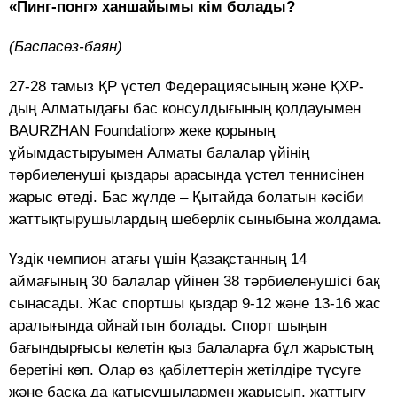
«Пинг-понг» ханшайымы кім болады?
(
Баспасөз-баян)
27-28 тамыз ҚР үстел Федерациясының және ҚХР-
дың Алматыдағы бас консулдығының қолдауымен
BAURZHAN Foundation» жеке қорының
ұйымдастыруымен Алматы балалар үйінің
тәрбиеленуші қыздары арасында үстел теннисінен
жарыс өтеді. Бас жүлде – Қытайда болатын кәсіби
жаттықтырушылардың шеберлік сыныбына жолдама.
Үздік чемпион атағы үшін Қазақстанның 14
аймағының 30 балалар үйінен 38 тәрбиеленушісі бақ
сынасады. Жас спортшы қыздар 9-12 және 13-16 жас
аралығында ойнайтын болады. Спорт шыңын
бағындырғысы келетін қыз балаларға бұл жарыстың
беретіні көп. Олар өз қабілеттерін жетілдіре түсуге
және басқа да қатысушылармен жарысып, жаттығу