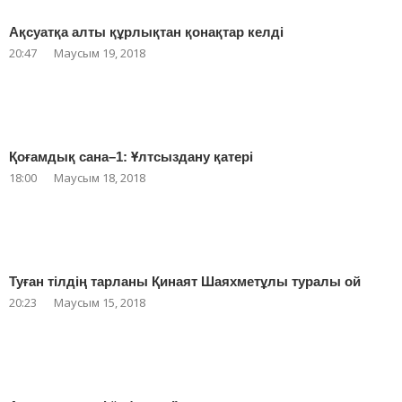
Ақсуатқа алты құрлықтан қонақтар келді
20:47
Маусым 19, 2018
Қоғамдық сана–1: Ұлтсыздану қатері
18:00
Маусым 18, 2018
Туған тілдің тарланы Қинаят Шаяхметұлы туралы ой
20:23
Маусым 15, 2018