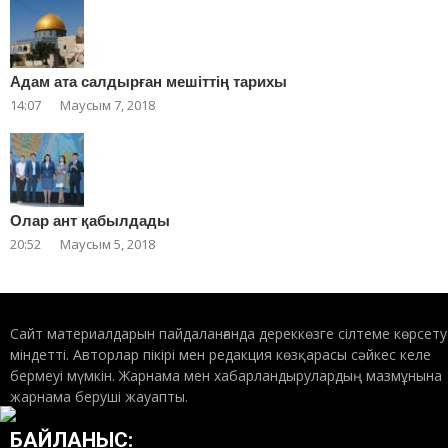
Адам ата салдырған мешіттің тарихы
14:07
Маусым 7, 2018
Олар ант қабылдады
20:52
Маусым 5, 2018
Сайт материалдарын пайдаланғанда дереккөзге сілтеме көрсету
міндетті. Авторлар пікірі мен редакция көзқарасы сәйкес келе
бермеуі мүмкін. Жарнама мен хабарландырулардың мазмұнына
жарнама беруші жауапты.
БАЙЛАНЫС: