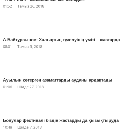
01:52
Тамыз 26, 2018
А.Байтұрсынов: Халықтың түзелуінің үміті – жастарда
08:01
Тамыз 5, 2018
Ауылын көтерген азаматтарды ауданы ардақтады
01:06
Шілде 27, 2018
Бояулар фестивалі біздің жастарды да қызықтыруда
10:48
Шілде 7, 2018