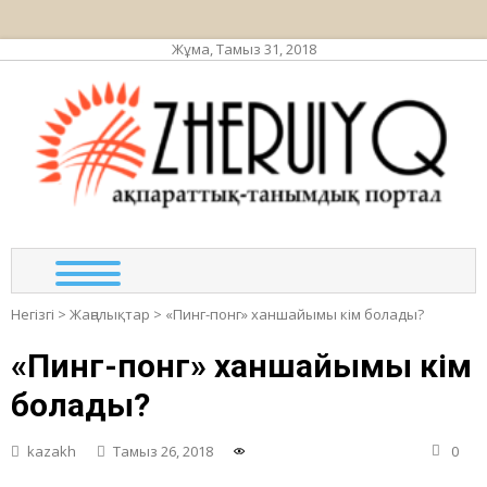
Жұма, Тамыз 31, 2018
ЖЕР
ақпа
та
по
Негізгі
>
Жаңалықтар
>
«Пинг-понг» ханшайымы кім болады?
«Пинг-понг» ханшайымы кім
болады?
kazakh
Тамыз 26, 2018
0