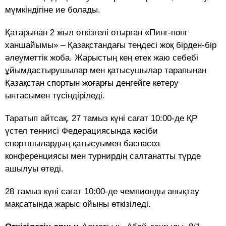
мүмкіндігіне ие болады.
Қатарынан 2 жыл өткізгелі отырған «Пинг-понг
ханшайымы» – Қазақстандағы теңдесі жоқ бірден-бір
әлеуметтік жоба. Жарыстың кең етек жаю себебі
ұйымдастырушылар мен қатысушылар тарапынан
Қазақстан спортын жоғарғы деңгейге көтеру
ынтасымен түсіндіріледі.
Таратып айтсақ, 27 тамыз күні сағат 10:00-де ҚР
үстел теннисі Федерациясында кәсіби
спортшылардың қатысуымен баспасөз
конференциясы мен турнирдің салтанатты түрде
ашылуы өтеді.
28 тамыз күні сағат 10:00-де чемпионды анықтау
мақсатында жарыс ойыны өткізіледі.