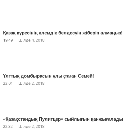
Қазақ күресінің әлемдік белдесуін жіберіп алмаңыз!
19:49
Шілде 4, 2018
Ұлттық домбырасын ұлықтаған Семей!
23:01
Шілде 2, 2018
«Қазақстандық Пулитцер» сыйлығын қанжығалады
22:32
Шілде 2, 2018