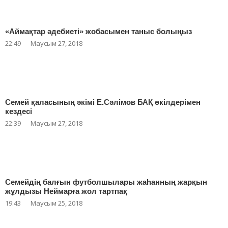
«Аймақтар әдебиеті» жобасымен таныс болыңыз
22:49
Маусым 27, 2018
Семей қаласының әкімі Е.Сәлімов БАҚ өкілдерімен
кездесі
22:39
Маусым 27, 2018
Семейдің балғын футболшылары жаһанның жарқын
жұлдызы Неймарға жол тартпақ
19:43
Маусым 25, 2018