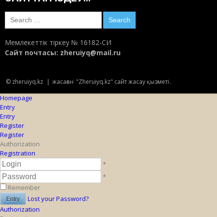
Search
for:
Мемлекеттік тіркеу № 16182-СИ
Сайт почтасы:
zheruiyq@mail.ru
© zheruiyq.kz
|
жасаған
"Zheruiyq.kz" сайт жасау қызметі
.
Homepage
Entry
Entry
Register
Register
Authorization
Registration
*
*
Remember
Lost your Password?
Authorization