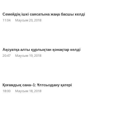
Семейдің ішкі саясатына жаңа басшы келді
11:04
Маусым 20, 2018
Ақсуатқа алты құрлықтан қонақтар келді
20:47
Маусым 19, 2018
Қоғамдық сана–1: Ұлтсыздану қатері
18:00
Маусым 18, 2018