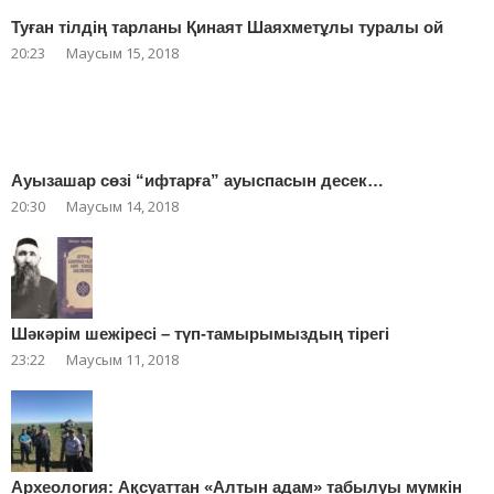
Туған тілдің тарланы Қинаят Шаяхметұлы туралы ой
20:23
Маусым 15, 2018
Ауызашар сөзі “ифтарға” ауыспасын десек…
20:30
Маусым 14, 2018
Шәкәрім шежіресі – түп-тамырымыздың тірегі
23:22
Маусым 11, 2018
Археология: Ақсуаттан «Алтын адам» табылуы мүмкін