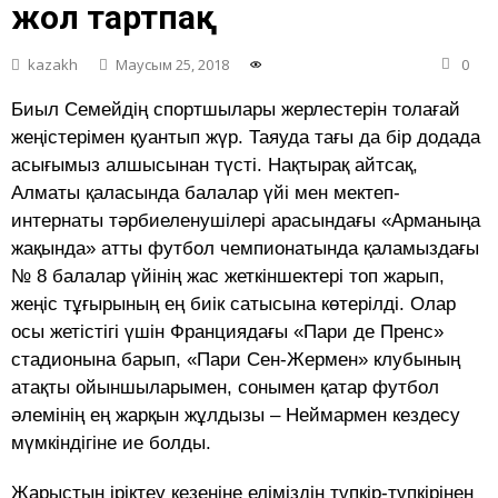
жол тартпақ
kazakh
Маусым 25, 2018
0
Биыл Семейдің спортшылары жерлестерін толағай
жеңістерімен қуантып жүр. Таяуда тағы да бір додада
асығымыз алшысынан түсті. Нақтырақ айтсақ,
Алматы қаласында балалар үйі мен мектеп-
интернаты тәрбиеленушілері арасындағы «Арманыңа
жақында» атты футбол чемпионатында қаламыздағы
№ 8 балалар үйінің жас жеткіншектері топ жарып,
жеңіс тұғырының ең биік сатысына көтерілді. Олар
осы жетістігі үшін Франциядағы «Пари де Пренс»
стадионына барып, «Пари Сен-Жермен» клубының
атақты ойыншыларымен, сонымен қатар футбол
әлемінің ең жарқын жұлдызы – Неймармен кездесу
мүмкіндігіне ие болды.
Жарыстың іріктеу кезеңіне еліміздің түпкір-түпкірінен