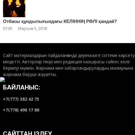
Отбасы құндылығындағы КЕЛІННІҢ РӨЛІ қандай?
07:05
Маусым 5, 2018
Сайт материалдарын пайдаланғанда дереккөзге сілтеме көрсету
міндетті. Авторлар пікірі мен редакция көзқарасы сәйкес келе
бермеуі мүмкін. Жарнама мен хабарландырулардың мазмұнына
жарнама беруші жауапты.
БАЙЛАНЫС:
+7(777) 382 42 75
+7(778) 496 17 88
САЙТТАН ІЗДЕУ…