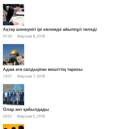
Ақтау шенеунігі ірі көлемде айыппұл төледі
07:30
Маусым 8, 2018
Адам ата салдырған мешіттің тарихы
14:07
Маусым 7, 2018
Олар ант қабылдады
20:52
Маусым 5, 2018