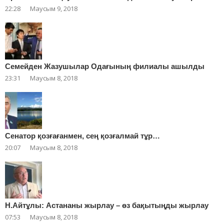
22:28
Маусым 9, 2018
Cемейден Жазушылар Одағының филиалы ашылды
23:31
Маусым 8, 2018
Сенатор қозғағанмен, сең қозғалмай тұр…
20:07
Маусым 8, 2018
Н.Айтұлы: Астананы жырлау – өз бақытыңды жырлау
07:53
Маусым 8, 2018