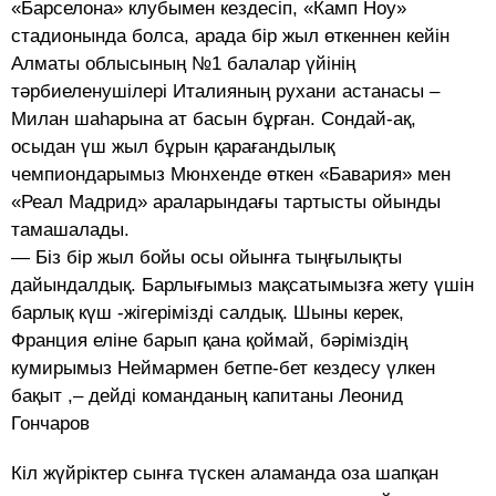
«Барселона» клубымен кездесіп, «Камп Ноу»
стадионында болса, арада бір жыл өткеннен кейін
Алматы облысының №1 балалар үйінің
тәрбиеленушілері Италияның рухани астанасы –
Милан шаһарына ат басын бұрған. Сондай-ақ,
осыдан үш жыл бұрын қарағандылық
чемпиондарымыз Мюнхенде өткен «Бавария» мен
«Реал Мадрид» араларындағы тартысты ойынды
тамашалады.
— Біз бір жыл бойы осы ойынға тыңғылықты
дайындалдық. Барлығымыз мақсатымызға жету үшін
барлық күш -жігерімізді салдық. Шыны керек,
Франция еліне барып қана қоймай, бәріміздің
кумирымыз Неймармен бетпе-бет кездесу үлкен
бақыт ,– дейді команданың капитаны Леонид
Гончаров
Кіл жүйріктер сынға түскен аламанда оза шапқан