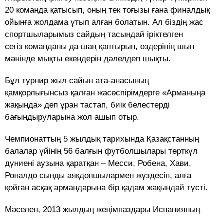
20 команда қатысып, оның тек тоғызы ғана финалдық
ойынға жолдама ұтып алған болатын. Ал біздің жас
спортшыларымыз сайдың тасындай іріктелген
сегіз команданы да шаң қаптырып, өздерінің шын
мәнінде мықты екендерін дәлелдеп шықты.
Бұл турнир жыл сайын ата-анасының
қамқорлығынсыз қалған жасөспірімдерге «Арманыңа
жақында» деп ұран тастап, биік белестерді
бағындыруларына жол ашып отыр.
Чемпионаттың 5 жылдық тарихында Қазақстанның
балалар үйінің 56 балғын футболшылары төрткүл
дүниені аузына қаратқан – Месси, Робена, Хави,
Роналдо сынды аяқдопшылармен жүздесіп, алға
қойған асқақ армандарына бір қадам жақындай түсті.
Мәселен, 2013 жылдың жеңімпаздары Испанияның