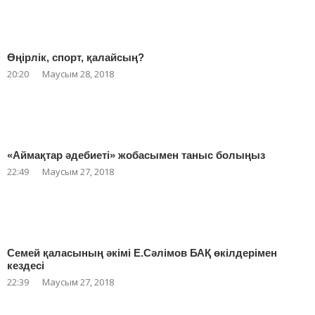
Өңірлік, спорт, қалайсың?
20:20
Маусым 28, 2018
«Аймақтар әдебиеті» жобасымен таныс болыңыз
22:49
Маусым 27, 2018
Семей қаласының әкімі Е.Сәлімов БАҚ өкілдерімен
кездесі
22:39
Маусым 27, 2018