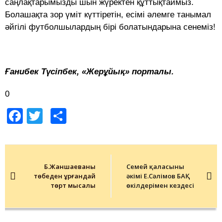
саңлақтарымызды шын жүректен құттықтаймыз.
Болашақта зор үміт күттіретін, есімі әлемге танымал
әйгілі футболшылардың бірі болатындарына сенеміз!
Ғанибек Түсіпбек, «Жерұйық» порталы.
0
Facebook
Twitter
Share
Post
navigation
Б.Жаншаеваның
Семей қаласының
төбеден ұрғандай
әкімі Е.Сәлімов БАҚ
төрт мысалы
өкілдерімен кездесі