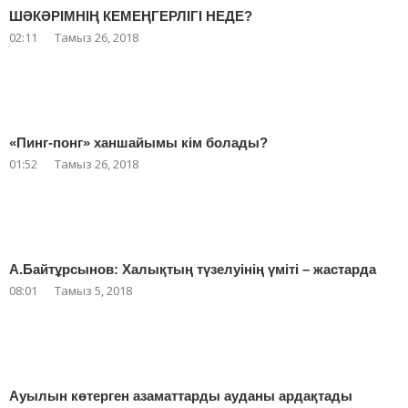
ШӘКӘРІМНІҢ КЕМЕҢГЕРЛІГІ НЕДЕ?
02:11
Тамыз 26, 2018
«Пинг-понг» ханшайымы кім болады?
01:52
Тамыз 26, 2018
А.Байтұрсынов: Халықтың түзелуінің үміті – жастарда
08:01
Тамыз 5, 2018
Ауылын көтерген азаматтарды ауданы ардақтады