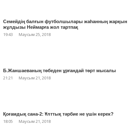
Семейдің балғын футболшылары жаһанның жарқын
жұлдызы Неймарға жол тартпақ
19:43
Маусым 25, 2018
Б.Жаншаеваның төбеден ұрғандай төрт мысалы
21:21
Маусым 21, 2018
Қоғамдық сана-2: Ұлттық тәрбие не үшін керек?
18:05
Маусым 21, 2018