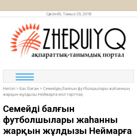
Сәрсенбі, Тамыз 29, 2018
ЖЕР
ақпа
та
по
Негізгі
>
Бас баған
>
Семейдің балғын футболшылары жаһанның
жарқын жұлдызы Неймарға жол тартпақ
Семейдің балғын
футболшылары жаһанның
жарқын жұлдызы Неймарға