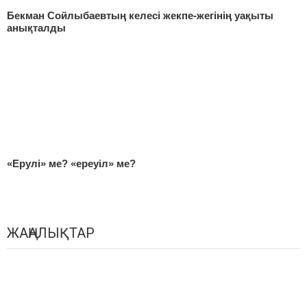
Бекман Сойлыбаевтың келесі жекпе-жегінің уақыты
анықталды
«Ерулі» ме? «ереуіл» ме?
ЖАҢАЛЫҚТАР