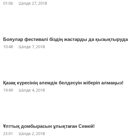
01:06
Шілде 27, 2018
Бояулар фестивалі біздің жастарды да қызықтыруда
10:48
Шілде 7, 2018
Қазақ күресінің әлемдік белдесуін жіберіп алмаңыз!
19:49
Шілде 4, 2018
Ұлттық домбырасын ұлықтаған Семей!
23:01
Шілде 2, 2018