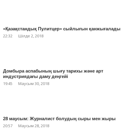
«Қазақстандық Пулитцер» сыйлығын қанжығалады
22:32
Шілде 2, 2018
Домбыра аспабының шығу тарихы және арт
индустриядағы даму деңгейі
19:45
Маусым 30, 2018
28 маусым: Журналист болудың сыры мен жыры
20:57
Маусым 28, 2018