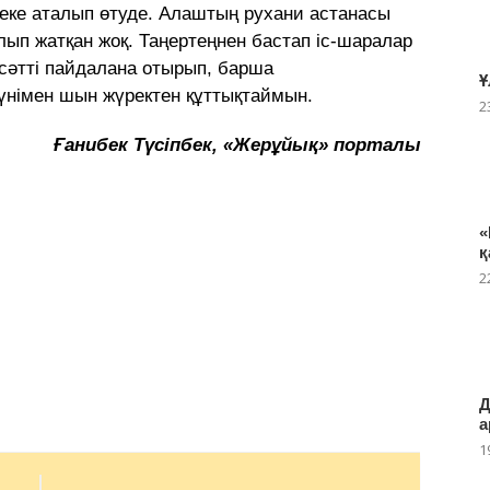
еке аталып өтуде. Алаштың рухани астанасы
ып жатқан жоқ. Таңертеңнен бастап іс-шаралар
 сәтті пайдалана отырып, барша
Ұ
күнімен шын жүректен құттықтаймын.
2
Ғанибек Түсіпбек, «Жерұйық» порталы
«
қ
2
Д
а
1