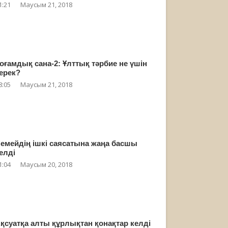
1:21
Маусым 21, 2018
оғамдық сана-2: Ұлттық тәрбие не үшін
ерек?
8:05
Маусым 21, 2018
емейдің ішкі саясатына жаңа басшы
елді
1:04
Маусым 20, 2018
қсуатқа алты құрлықтан қонақтар келді