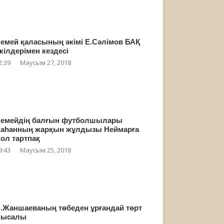
емей қаласының әкімі Е.Сәлімов БАҚ
кілдерімен кездесі
2:39
Маусым 27, 2018
емейдің балғын футболшылары
аһанның жарқын жұлдызы Неймарға
ол тартпақ
9:43
Маусым 25, 2018
.Жаншаеваның төбеден ұрғандай төрт
мысалы