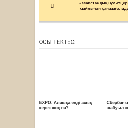
«Қазақстандық Пулитцер
сыйлығын қанжығалад
ОСЫ ТЕКТЕС:
EXPO: Алашқа енді асық
Сбербанкк
керек жоқ па?
шабуыл 