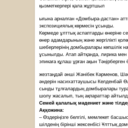
қызметкерлері қала жұртшыл
ығына арналған «Домбыра-дастан» ат
экспозициялық көрмесін ұсынды.
Көрмеде ұлттық аспаптарды өнеріне сер
өнер адамдарының және жергілікті қол
шеберлерінің домбыралары көпшілік н
ұсынылды. Атап айтқанда, лирика мен
эпикаға құлаш ұрған ақын Тәңірберген 
жезтаңдай әнші Жәнібек Кәрменов, Шә
әндерін насихаттаушысы Келденбай Ө
сынды тұлғалардың домбыралары тур
шолу жасалып, тың ақпараттар айтылд
Семей қалалық мәдениет және тілде
Аққожина:
– Өздеріңізге белгілі, мемлекет бас
шілденің бірінші жексенбісі Ұлттық дом