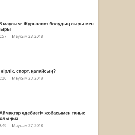
8 маусым: Журналист болудың сыры мен
жыры
0:57
Маусым 28, 2018
ңірлік, спорт, қалайсың?
0:20
Маусым 28, 2018
Аймақтар әдебиеті» жобасымен таныс
олыңыз
2:49
Маусым 27, 2018