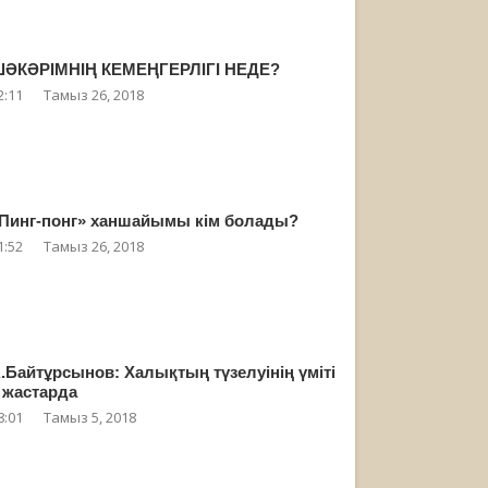
ӘКӘРІМНІҢ КЕМЕҢГЕРЛІГІ НЕДЕ?
2:11
Тамыз 26, 2018
Пинг-понг» ханшайымы кім болады?
1:52
Тамыз 26, 2018
.Байтұрсынов: Халықтың түзелуінің үміті
 жастарда
8:01
Тамыз 5, 2018