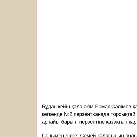
Бұдан кейін қала әкім Ермак Сәлімов қ
кеткенде №2 перзентханада торсықтай
арнайы барып, перзентіне қазақтың қа
Сонымен бірге, Семей қаласының облы