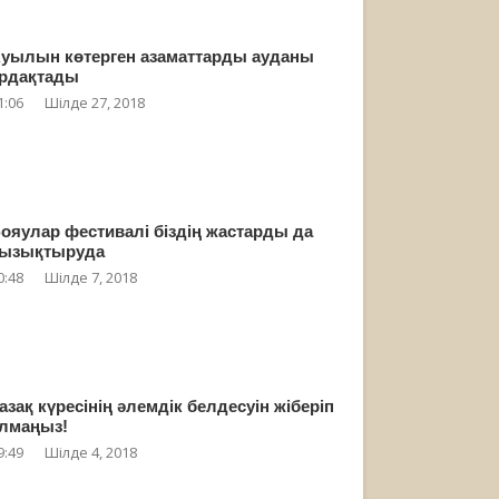
уылын көтерген азаматтарды ауданы
рдақтады
1:06
Шілде 27, 2018
ояулар фестивалі біздің жастарды да
ызықтыруда
0:48
Шілде 7, 2018
азақ күресінің әлемдік белдесуін жіберіп
лмаңыз!
9:49
Шілде 4, 2018