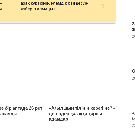
»
Қазақ күресінің әлемдік белдесуін
ы
жіберіп алмаңыз!
2
2
Ө
2
е бір аптада 26 рет
«Ағылшын тілінің керегі не?»
«
жасалды
дегендер қазаққа қарсы
б
адамдар
2