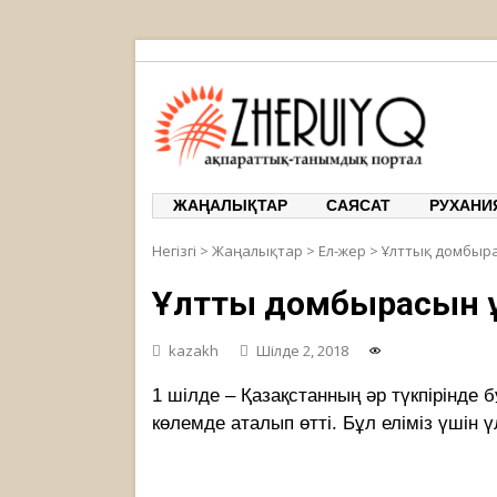
ЖЕРҰЙЫҚ
ақпарат
ЖАҢАЛЫҚТАР
САЯСАТ
РУХАНИ
Негізгі
>
Жаңалықтар
>
Ел-жер
>
Ұлттық домбыра
Ұлттық домбырасын ұ
kazakh
Шілде 2, 2018
1 шілде – Қазақстанның әр түкпірінде
көлемде аталып өтті. Бұл еліміз үшін 