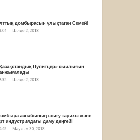
лттық домбырасын ұлықтаған Семей!
3:01
Шілде 2, 2018
Қазақстандық Пулитцер» сыйлығын
анжығалады
2:32
Шілде 2, 2018
омбыра аспабының шығу тарихы және
рт индустриядағы даму деңгейі
9:45
Маусым 30, 2018