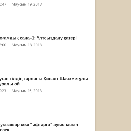
0:47
Маусым 19, 2018
оғамдық сана–1: Ұлтсыздану қатері
8:00
Маусым 18, 2018
уған тілдің тарланы Қинаят Шаяхметұлы
уралы ой
0:23
Маусым 15, 2018
уызашар сөзі “ифтарға” ауыспасын
есек…