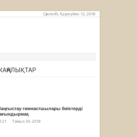
Сәрсенбі, Қыркүйек 12, 2018
ЖАҢАЛЫҚТАР
аңғыстау гимнастшылары биіктерді
ағындырмақ
1:21
Тамыз 30, 2018