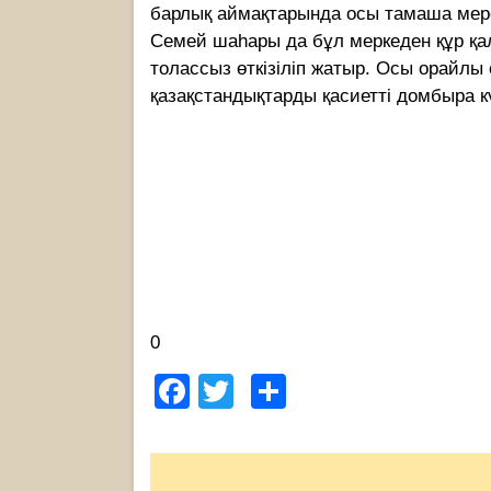
барлық аймақтарында осы тамаша мер
Семей шаһары да бұл меркеден құр қал
толассыз өткізіліп жатыр. Осы орайлы
қазақстандықтарды қасиетті домбыра 
0
Facebook
Twitter
Share
Post
navigation