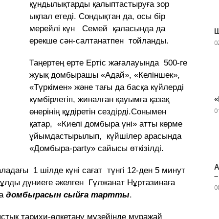
құндылықтарды қалыптастыруға зор
ықпал етеді. Сондықтан да, осы бір
мерейлі күн Семей қаласында да
Ш
ерекше сән-салтанатпен тойланды.
0
Таңертең ерте Ертіс жағалауында 500-ге
жуық домбырашы «Адай», «Келіншек»,
«Түркімен» және тағы да басқа күйлерді
күмбірлетіп, жиналған қауымға қазақ
«
0
өнерінің құдіретін сездірді.Сонымен
қатар, «Киелі домбыра үні» атты көрме
ұйымдастырылып, күйшілер арасында
«Домбыра-party» сайысы өткізілді.
А
аладағы 1 шілде күні сағат түнгі 12-ден 5 минут
–
 ұлды дүниеге әкелген Гүлжанат Нұртазинаға
0
ра
домбырасын сыйға тартты
.
стық тарихи-өлкетану музейінде мұражай