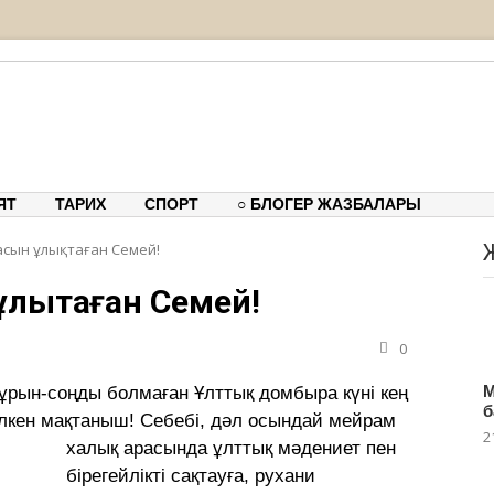
тық-танымдық порталы
ЯТ
ТАРИХ
СПОРТ
○ БЛОГЕР ЖАЗБАЛАРЫ
сын ұлықтаған Семей!
лықтаған Семей!
0
М
 бұрын-соңды болмаған Ұлттық домбыра күні кең
б
үлкен
мақтаныш! Себебі, дәл осындай мейрам
2
халық арасында ұлттық мәдениет пен
бірегейлікті сақтауға, рухани