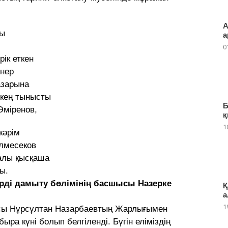
А
ты
а
0
ік еткен
өнер
азарына
 кең тынысты
Б
Әміренов,
қ
1
кәрім
лмесеков
алы қысқаша
ы.
рді дамыту бөлімінің басшысы Назерке
Қ
а
1
шысы Нұрсұлтан Назарбаевтың Жарлығымен
быра күні болып белгіленді. Бүгін еліміздің