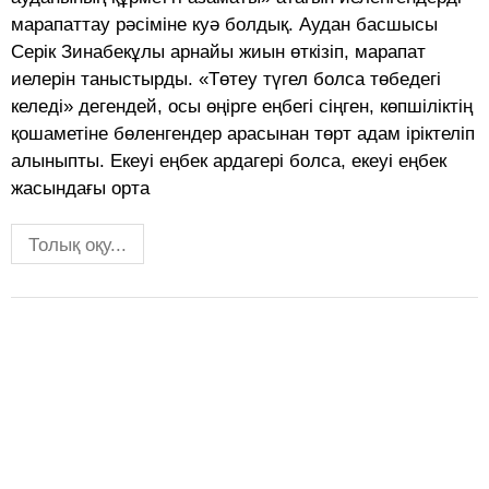
марапаттау рәсіміне куә болдық. Аудан басшысы
Серік Зинабекұлы арнайы жиын өткізіп, марапат
иелерін таныстырды. «Төтеу түгел болса төбедегі
келеді» дегендей, осы өңірге еңбегі сіңген, көпшіліктің
қошаметіне бөленгендер арасынан төрт адам іріктеліп
алыныпты. Екеуі еңбек ардагері болса, екеуі еңбек
жасындағы орта
Толық оқу...