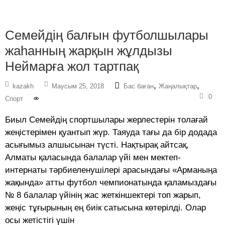
Семейдің балғын футболшылары
жаһанның жарқын жұлдызы
Неймарға жол тартпақ
,
,
kazakh
Маусым 25, 2018
Бас баған
Жаңалықтар
0
Спорт
Биыл Семейдің спортшылары жерлестерін толағай
жеңістерімен қуантып жүр. Таяуда тағы да бір додада
асығымыз алшысынан түсті. Нақтырақ айтсақ,
Алматы қаласында балалар үйі мен мектеп-
интернаты тәрбиеленушілері арасындағы «Арманыңа
жақында» атты футбол чемпионатында қаламыздағы
№ 8 балалар үйінің жас жеткіншектері топ жарып,
жеңіс тұғырының ең биік сатысына көтерілді. Олар
осы жетістігі үшін