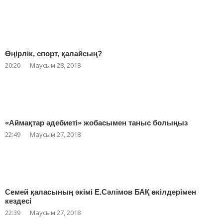
Өңірлік, спорт, қалайсың?
20:20
Маусым 28, 2018
«Аймақтар әдебиеті» жобасымен таныс болыңыз
22:49
Маусым 27, 2018
Семей қаласының әкімі Е.Сәлімов БАҚ өкілдерімен
кездесі
22:39
Маусым 27, 2018