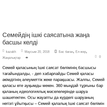
Семейдің ішкі саясатына жаңа
басшы келді
,
,
kazakh
Маусым 20, 2018
Бас баған
Ел-жер
0
Жаңалықтар
Семей қаласының Ішкі саясат бөлімінің басшысы
тағайындалды, - деп хабарлайды Семей қаласы
әкімдігінің әлеуметтік жеке парақшасы. Жалпы, Семей
қаласы өте ауқымды мекен. 360 мыңдай тұрғыны бар
қаланың идеологиялық мәселелерінде шаруа
шашетектен. Осы жауапты да күрделі шаруаның
негізгі ұйытқысы – Семей қалалық Ішкі саясат бөлімін