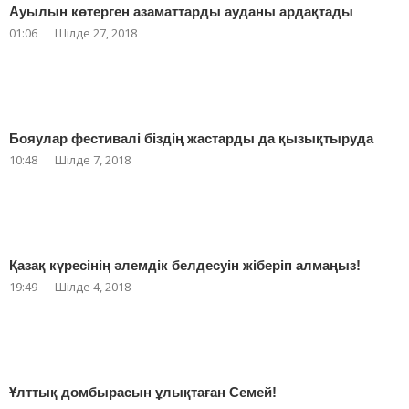
Ауылын көтерген азаматтарды ауданы ардақтады
01:06
Шілде 27, 2018
Бояулар фестивалі біздің жастарды да қызықтыруда
10:48
Шілде 7, 2018
Қазақ күресінің әлемдік белдесуін жіберіп алмаңыз!
19:49
Шілде 4, 2018
Ұлттық домбырасын ұлықтаған Семей!