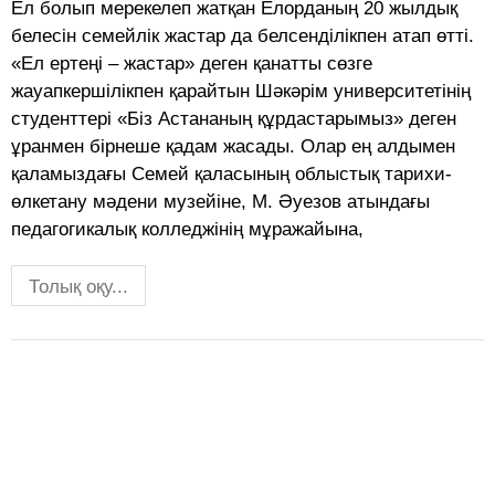
Ел болып мерекелеп жатқан Елорданың 20 жылдық
белесін семейлік жастар да белсенділікпен атап өтті.
«Ел ертеңі – жастар» деген қанатты сөзге
жауапкершілікпен қарайтын Шәкәрім университетінің
студенттері «Біз Астананың құрдастарымыз» деген
ұранмен бірнеше қадам жасады. Олар ең алдымен
қаламыздағы Семей қаласының облыстық тарихи-
өлкетану мәдени музейіне, М. Әуезов атындағы
педагогикалық колледжінің мұражайына,
Толық оқу...