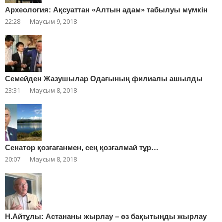
Археология: Ақсуаттан «Алтын адам» табылуы мүмкін
22:28
Маусым 9, 2018
Cемейден Жазушылар Одағының филиалы ашылды
23:31
Маусым 8, 2018
Сенатор қозғағанмен, сең қозғалмай тұр…
20:07
Маусым 8, 2018
Н.Айтұлы: Астананы жырлау – өз бақытыңды жырлау