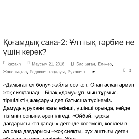
Қоғамдық сана-2: Ұлттық тәрбие не
үшін керек?
,
,
kazakh
Маусым 21, 2018
Бас баған
Ел-жер
0
,
,
Жаңалықтар
Редакция таңдауы
Руханият
«Дамыған ел болу» жайлы сөз көп. Онан асқан арман
жоқ сияқтанады. Бірақ «даму» ұғымын тұрмыс-
тіршіліктің жақсаруы деп батысша түсінеміз.
Дамудың рухани жағы екінші, үшінші орында, кейде
тізімнің соңына әрең ілігеді. «Ойбай, қаржы
дағдарысы кеп қалды» дегенде көсемсіп, көсілеміз,
ал сана дағдарысы –жоқ сияқты, рух аштығы деген