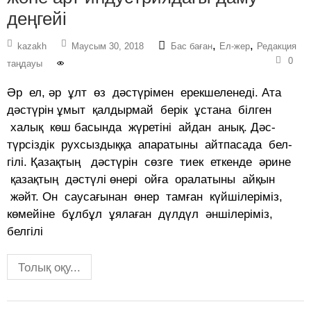
деңгейі
,
,
kazakh
Маусым 30, 2018
Бас баған
Ел-жер
Редакция
0
таңдауы
Әр ел, әр ұлт өз дәстүрімен ерек­ше­ле­неді. Ата
дәстүрін ұмыт қал­дырмай берік ұстана білген
халық көш басында жүретіні айдан анық. Дәс­
түрсіздік рухсыздыққа апаратыны айтпасада бел­
гілі. Қазақтың дәстүрін сөзге тиек ет­кенде әрине
қаза­қтың дәстүлі өнері ойға оралатыны ай­қын
жәйт. Он саусағынан өнер тамған күйшілеріміз,
көмейіне бұлбұл ұялаған дүлдүл әншілеріміз,
белгілі
Толық оқу...