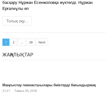
басқару Нұржан Есенжоловқа жүктелді. Нұржан
Ерғалиұлы ел
Толық оқу...
Posts
1
2
…
28
Next
navigation
ЖАҢАЛЫҚТАР
Маңғыстау гимнастшылары биіктерді бағындырмақ
21:21
Тамыз 30, 2018