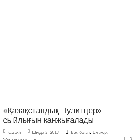
«Қазақстандық Пулитцер»
сыйлығын қанжығалады
,
,
kazakh
Шілде 2, 2018
Бас баған
Ел-жер
0