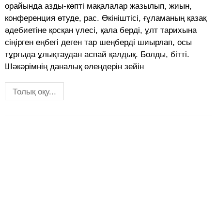
орайында азды-көпті мақалалар жазылып, жиын,
конференция өтуде, рас. Өкініштісі, ғұламаның қазақ
әдебиетіне қосқан үлесі, қала берді, ұлт тарихына
сіңірген еңбегі деген тар шеңберді шиырлап, осы
тұрғыда ұлықтаудан аспай қалдық. Болды, бітті.
Шәкәрімнің даналық өлеңдерін зейін
Толық оқу...