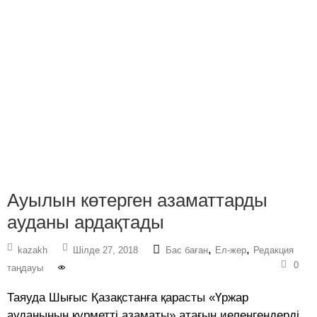
Ауылын көтерген азаматтарды
ауданы ардақтады
,
,
kazakh
Шілде 27, 2018
Бас баған
Ел-жер
Редакция
0
таңдауы
Таяуда Шығыс Қазақстанға қарасты «Үржар
ауданының құрметті азаматы» атағын иеленгендерді