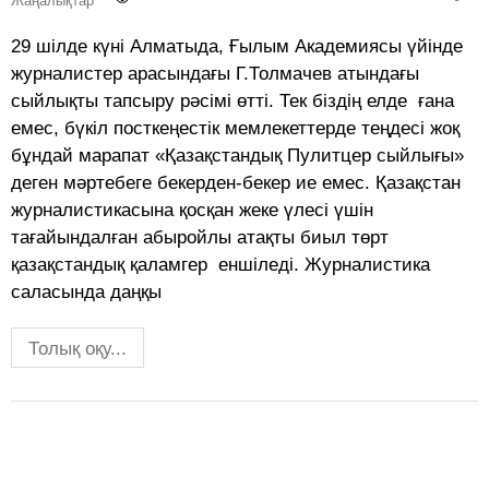
Жаңалықтар
29 шілде күні Алматыда, Ғылым Академиясы үйінде
журналистер арасындағы Г.Толмачев атындағы
сыйлықты тапсыру рәсімі өтті. Тек біздің елде ғана
емес, бүкіл посткеңестік мемлекеттерде теңдесі жоқ
бұндай марапат «Қазақстандық Пулитцер сыйлығы»
деген мәртебеге бекерден-бекер ие емес. Қазақстан
журналисти­касына қосқан жеке үлесі үшін
тағайындалған абыройлы атақты биыл төрт
қазақстандық қаламгер еншіледі. Журналистика
саласында даңқы
Толық оқу...