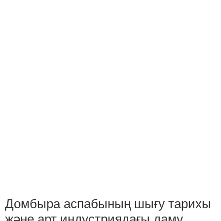
Домбыра аспабының шығу тарихы
және арт индустриядағы даму