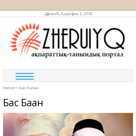
Дүйсенбі, Қыркүйек 3, 2018
ЖЕР
ақпа
та
по
Негізгі
>
Бас баған
Бас Баған