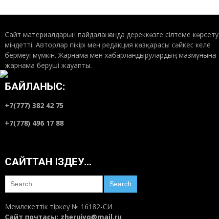
Сайт материалдарын пайдаланғанда дереккөзге сілтеме көрсету
міндетті. Авторлар пікірі мен редакция көзқарасы сәйкес келе
бермеуі мүмкін. Жарнама мен хабарландырулардың мазмұнына
жарнама беруші жауапты.
БАЙЛАНЫС:
+7(777) 382 42 75
+7(778) 496 17 88
САЙТТАН ІЗДЕУ…
Search
for:
Мемлекеттік тіркеу № 16182-СИ
Сайт почтасы:
zheruiyq@mail.ru