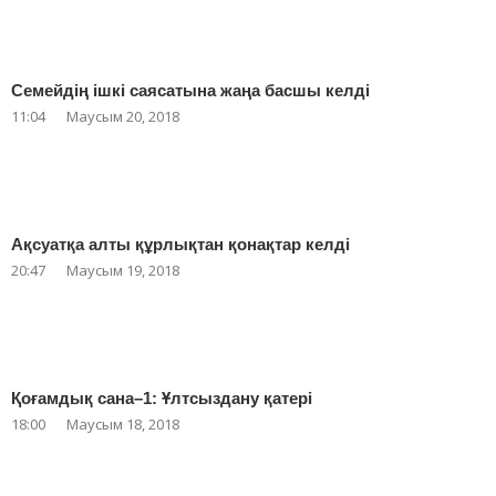
Семейдің ішкі саясатына жаңа басшы келді
11:04
Маусым 20, 2018
Ақсуатқа алты құрлықтан қонақтар келді
20:47
Маусым 19, 2018
Қоғамдық сана–1: Ұлтсыздану қатері
18:00
Маусым 18, 2018