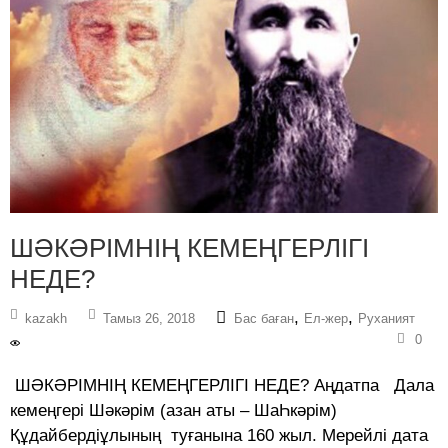
ШӘКӘРІМНІҢ КЕМЕҢГЕРЛІГІ
НЕДЕ?
,
,
kazakh
Тамыз 26, 2018
Бас баған
Ел-жер
Руханият
0
ШӘКӘРІМНІҢ КЕМЕҢГЕРЛІГІ НЕДЕ? Аңдатпа Дала
кемеңгері Шәкәрім (азан аты – ШаҺкәрім)
Құдайбердіұлының туғанына 160 жыл. Мерейлі дата