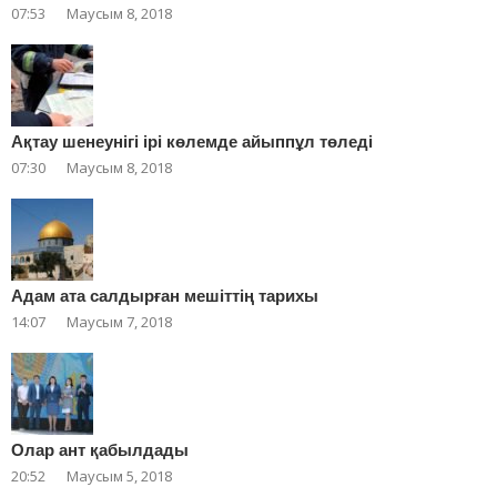
07:53
Маусым 8, 2018
Ақтау шенеунігі ірі көлемде айыппұл төледі
07:30
Маусым 8, 2018
Адам ата салдырған мешіттің тарихы
14:07
Маусым 7, 2018
Олар ант қабылдады
20:52
Маусым 5, 2018