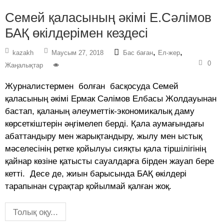
Семей қаласының әкімі Е.Сәлімов
БАҚ өкілдерімен кездесі
,
,
kazakh
Маусым 27, 2018
Бас баған
Ел-жер
0
Жаңалықтар
Журналистермен болған басқосуда Семей
қаласының әкімі Ермак Сәлімов Елбасы Жолдауынан
бастап, қаланың әлеуметтік-экономикалық даму
көрсеткіштерін әңгімелеп берді. Қала аумағындағы
абаттандыру мен жарықтандыру, жылу мен ыстық
мәселесінің ретке қойылуы сияқты қала тіршілігінің
қайнар көзіне қатысты сауалдарға бірден жауап бере
кетті. Десе де, жиын барысында БАҚ өкілдері
тарапынан сұрақтар қойылмай қалған жоқ.
Толық оқу...