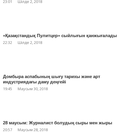
23:01
Шілде 2, 2018
«Қазақстандық Пулитцер» сыйлығын қанжығалады
22:32
Шілде 2, 2018
Домбыра аспабының шығу тарихы және арт
индустриядағы даму деңгейі
19:45
Маусым 30, 2018
28 маусым: Журналист болудың сыры мен жыры
20:57
Маусым 28, 2018