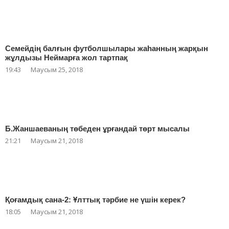
Семейдің балғын футболшылары жаһанның жарқын
жұлдызы Неймарға жол тартпақ
19:43
Маусым 25, 2018
Б.Жаншаеваның төбеден ұрғандай төрт мысалы
21:21
Маусым 21, 2018
Қоғамдық сана-2: Ұлттық тәрбие не үшін керек?
18:05
Маусым 21, 2018