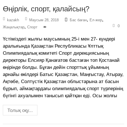
Өңірлік, спорт, қалайсың?
,
,
kazakh
Маусым 28, 2018
Бас баған
Ел-жер
0
,
Жаңалықтар
Спорт
Үстіміздегі жылғы маусымның 25-і мен 27- күндері
аралығында Қазақстан Республикасы Ұлттық
Олимпиядалық комитеті Спорт дирекциясының
директоры Елсияр Қанағатов бастаған топ Қостанай
өңірінде болды. Бұған дейін спорттық ұйымның
арнайы өкілдері Батыс Қазақстан, Маңғыстау, Атырау,
Ақтөбе, Солтүстік Қазақстан облыстарына ат басын
бұрып, аймақтардағы олимпиядалық спорт түрлерінің
бүгінгі ахуалымен танысып қайтқан еді. Осы жолғы
Толық оқу...