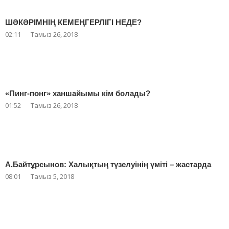
ШӘКӘРІМНІҢ КЕМЕҢГЕРЛІГІ НЕДЕ?
02:11
Тамыз 26, 2018
«Пинг-понг» ханшайымы кім болады?
01:52
Тамыз 26, 2018
А.Байтұрсынов: Халықтың түзелуінің үміті – жастарда
08:01
Тамыз 5, 2018