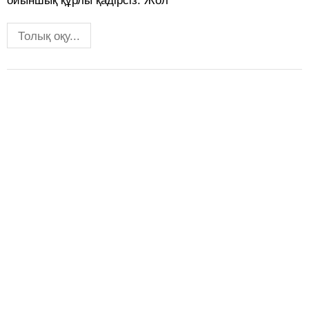
ойыншық құрлы қадірсіз. Жол
Толық оқу...