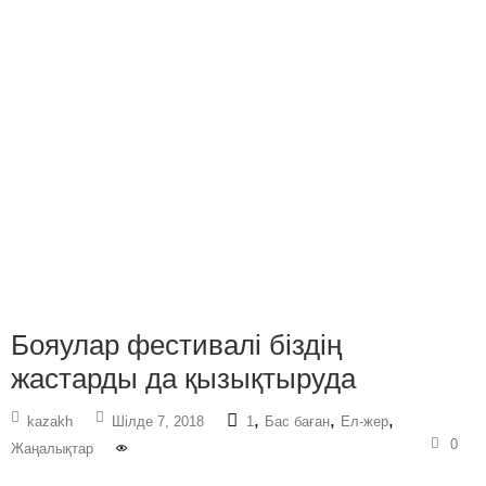
Бояулар фестивалі біздің
жастарды да қызықтыруда
,
,
,
kazakh
Шілде 7, 2018
1
Бас баған
Ел-жер
0
Жаңалықтар