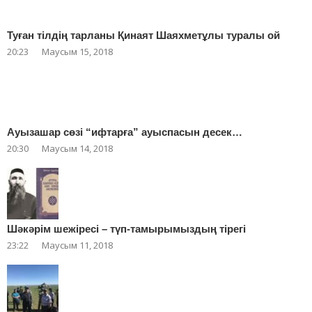
Туған тілдің тарланы Қинаят Шаяхметұлы туралы ой
20:23
Маусым 15, 2018
Ауызашар сөзі “ифтарға” ауыспасын десек…
20:30
Маусым 14, 2018
Шәкәрім шежіресі – түп-тамырымыздың тірегі
23:22
Маусым 11, 2018