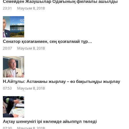
Cемейден Жазушылар Одағының филиалы ашылды
23:31
Маусым 8, 2018
Сенатор қозғағанмен, сең қозғалмай тұр…
20:07
Маусым 8, 2018
Н.Айтұлы: Астананы жырлау – өз бақытыңды жырлау
07:53
Маусым 8, 2018
Ақтау шенеунігі ірі көлемде айыппұл төледі
07:30
Маусым 8, 2018