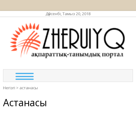
Дүйсенбі, Тамыз 20, 2018
ЖЕР
ақпа
та
по
Негізгі
>
астанасы
Астанасы