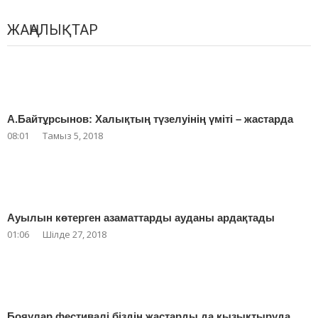
ЖАҢАЛЫҚТАР
А.Байтұрсынов: Халықтың түзелуінің үміті – жастарда
08:01
Тамыз 5, 2018
Ауылын көтерген азаматтарды ауданы ардақтады
01:06
Шілде 27, 2018
Бояулар фестивалі біздің жастарды да қызықтыруда