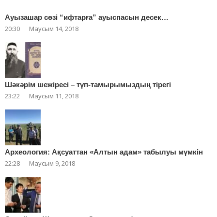
Ауызашар сөзі “ифтарға” ауыспасын десек…
20:30
Маусым 14, 2018
Шәкәрім шежіресі – түп-тамырымыздың тірегі
23:22
Маусым 11, 2018
Археология: Ақсуаттан «Алтын адам» табылуы мүмкін
22:28
Маусым 9, 2018