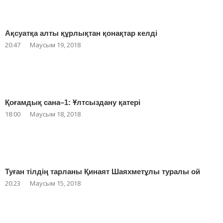
Ақсуатқа алты құрлықтан қонақтар келді
20:47
Маусым 19, 2018
Қоғамдық сана–1: Ұлтсыздану қатері
18:00
Маусым 18, 2018
Туған тілдің тарланы Қинаят Шаяхметұлы туралы ой
20:23
Маусым 15, 2018