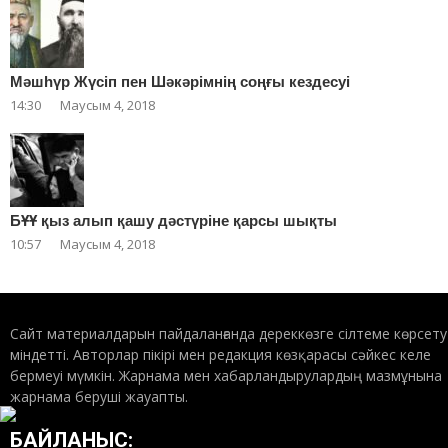
Мәшһүр Жүсіп пен Шәкәрімнің соңғы кездесуі
14:30
Маусым 4, 2018
БҰҰ қыз алып қашу дәстүріне қарсы шықты
10:57
Маусым 4, 2018
Сайт материалдарын пайдаланғанда дереккөзге сілтеме көрсету
міндетті. Авторлар пікірі мен редакция көзқарасы сәйкес келе
бермеуі мүмкін. Жарнама мен хабарландырулардың мазмұнына
жарнама беруші жауапты.
БАЙЛАНЫС: