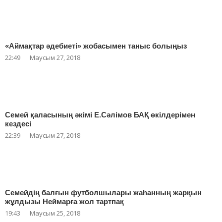
«Аймақтар әдебиеті» жобасымен таныс болыңыз
22:49
Маусым 27, 2018
Семей қаласының әкімі Е.Сәлімов БАҚ өкілдерімен
кездесі
22:39
Маусым 27, 2018
Семейдің балғын футболшылары жаһанның жарқын
жұлдызы Неймарға жол тартпақ
19:43
Маусым 25, 2018