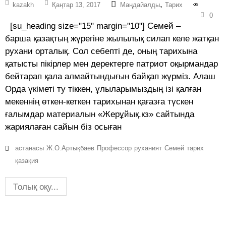
,
kazakh
Қаңтар 13, 2017
Маңдайалды
Тарих
0
[su_heading size="15" margin="10"] Семей –
барша қазақтың жүрегіне жылылық силап келе жатқан
рухани орталық. Сол себепті де, оның тарихына
қатысты пікірлер мен деректерге патриот оқырмандар
бейтарап қала алмайтындығын байқап жүрміз. Алаш
Орда үкіметі ту тіккен, ұлыларымыздың ізі қалған
мекеннің өткен-кеткен тарихынан қағазға түскен
ғалымдар материалын «Жерұйық.кз» сайтында
жариялаған сайын біз осыған
астанасы
Ж.О.Артықбаев
Профессор
руханият
Семей
тарих
қазақия
Толық оқу...