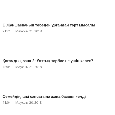
Б.Жаншаеваның төбеден ұрғандай төрт мысалы
21:21
Маусым 21, 2018
Қоғамдық сана-2: Ұлттық тәрбие не үшін керек?
18:05
Маусым 21, 2018
Семейдің ішкі саясатына жаңа басшы келді
11:04
Маусым 20, 2018