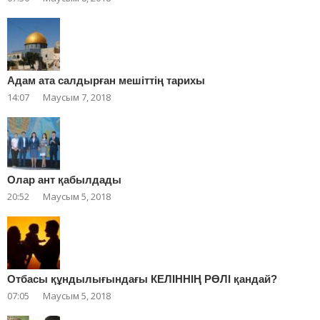
Адам ата салдырған мешіттің тарихы
14:07
Маусым 7, 2018
Олар ант қабылдады
20:52
Маусым 5, 2018
Отбасы құндылығындағы КЕЛІННІҢ РӨЛІ қандай?
07:05
Маусым 5, 2018