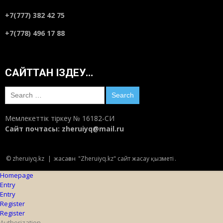
+7(777) 382 42 75
+7(778) 496 17 88
САЙТТАН ІЗДЕУ…
Search
for:
Мемлекеттік тіркеу № 16182-СИ
Сайт почтасы:
zheruiyq@mail.ru
© zheruiyq.kz
|
жасаған
"Zheruiyq.kz" сайт жасау қызметі
.
Homepage
Entry
Entry
Register
Register
Authorization