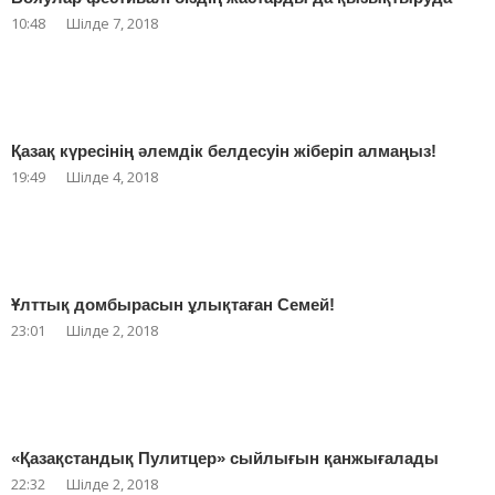
10:48
Шілде 7, 2018
Қазақ күресінің әлемдік белдесуін жіберіп алмаңыз!
19:49
Шілде 4, 2018
Ұлттық домбырасын ұлықтаған Семей!
23:01
Шілде 2, 2018
«Қазақстандық Пулитцер» сыйлығын қанжығалады
22:32
Шілде 2, 2018