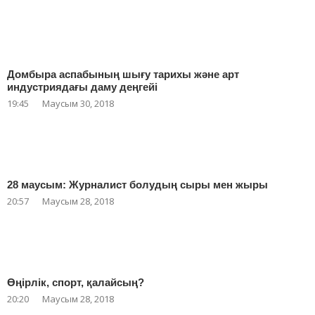
Домбыра аспабының шығу тарихы және арт
индустриядағы даму деңгейі
19:45
Маусым 30, 2018
28 маусым: Журналист болудың сыры мен жыры
20:57
Маусым 28, 2018
Өңірлік, спорт, қалайсың?
20:20
Маусым 28, 2018