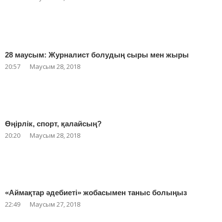
28 маусым: Журналист болудың сыры мен жыры
20:57
Маусым 28, 2018
Өңірлік, спорт, қалайсың?
20:20
Маусым 28, 2018
«Аймақтар әдебиеті» жобасымен таныс болыңыз
22:49
Маусым 27, 2018