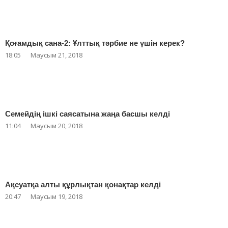
Қоғамдық сана-2: Ұлттық тәрбие не үшін керек?
18:05
Маусым 21, 2018
Семейдің ішкі саясатына жаңа басшы келді
11:04
Маусым 20, 2018
Ақсуатқа алты құрлықтан қонақтар келді
20:47
Маусым 19, 2018