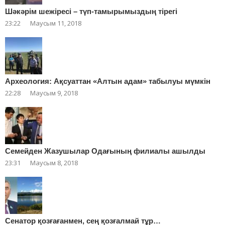
Шәкәрім шежіресі – түп-тамырымыздың тірегі
23:22
Маусым 11, 2018
Археология: Ақсуаттан «Алтын адам» табылуы мүмкін
22:28
Маусым 9, 2018
Cемейден Жазушылар Одағының филиалы ашылды
23:31
Маусым 8, 2018
Сенатор қозғағанмен, сең қозғалмай тұр…