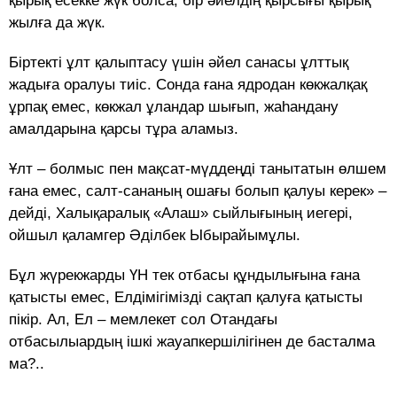
қырық есекке жүк болса, бiр әйелдiң қырсығы қырық
жылға да жүк.
Біртекті ұлт қалыптасу үшін әйел санасы ұлттық
жадыға оралуы тиіс. Сонда ғана ядродан көкжалқақ
ұрпақ емес, көкжал ұландар шығып, жаһандану
амалдарына қарсы тұра аламыз.
Ұлт – болмыс пен мақсат-мүддеңді танытатын өлшем
ғана емес, салт-сананың ошағы болып қалуы керек» –
дейді, Халықаралық «Алаш» сыйлығының иегері,
ойшыл қаламгер Әділбек Ыбырайымұлы.
Бұл жүрекжарды ҮН тек отбасы құндылығына ғана
қатысты емес, Елдімігімізді сақтап қалуға қатысты
пікір. Ал, Ел – мемлекет сол Отандағы
отбасылыардың ішкі жауапкершілігінен де басталма
ма?..