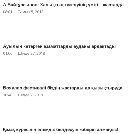
А.Байтұрсынов: Халықтың түзелуінің үміті – жастарда
08:01
Тамыз 5, 2018
Ауылын көтерген азаматтарды ауданы ардақтады
01:06
Шілде 27, 2018
Бояулар фестивалі біздің жастарды да қызықтыруда
10:48
Шілде 7, 2018
Қазақ күресінің әлемдік белдесуін жіберіп алмаңыз!