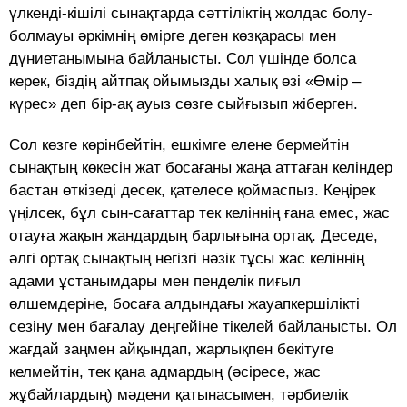
үлкенді-кішілі сынақтарда сәттіліктің жолдас болу-
болмауы әркімнің өмірге деген көзқарасы мен
дүниетанымына байланысты. Сол үшінде болса
керек, біздің айтпақ ойымызды халық өзі «Өмір –
күрес» деп бір-ақ ауыз сөзге сыйғызып жіберген.
Сол көзге көрінбейтін, ешкімге елене бермейтін
сынақтың көкесін жат босағаны жаңа аттаған келіндер
бастан өткізеді десек, қателесе қоймаспыз. Кеңірек
үңілсек, бұл сын-сағаттар тек келіннің ғана емес, жас
отауға жақын жандардың барлығына ортақ. Деседе,
әлгі ортақ сынақтың негізгі нәзік тұсы жас келіннің
адами ұстанымдары мен пенделік пиғыл
өлшемдеріне, босаға алдындағы жауапкершілікті
сезіну мен бағалау деңгейіне тікелей байланысты. Ол
жағдай заңмен айқындап, жарлықпен бекітуге
келмейтін, тек қана адмардың (әсіресе, жас
жұбайлардың) мәдени қатынасымен, тәрбиелік