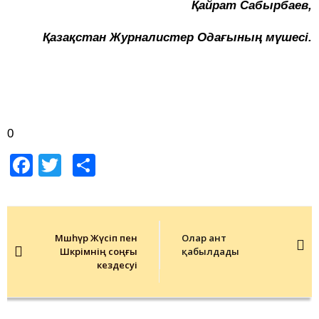
Қайрат Сабырбаев,
Қазақстан Журналистер Одағының мүшесі.
0
Facebook
Twitter
Share
Post
navigation
Мәшһүр Жүсіп пен
Олар ант
Шәкәрімнің соңғы
қабылдады
кездесуі