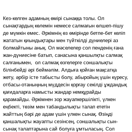
Кез-келген адамның өмірі сынаққа толы. Ол
сынақтардың көлемін немесе салмағын өлшеп-пішу
де мүмкін емес. Әркімнің өз өмірінде бетпе-бет келіп
жататын қиындықтары мен түйткілді дүниелері аз
болмайтыны анық. Ол мәселелер сол пенденің ғана
жан-дүниесіне батып, санасына қаншылқты салмақ
салғанымен, ол салмақ өзгелерге соншалықты
білінбейді әрі беймәлім. Алдыға қойған мақсатқа
жету, әрбір істе табысты болу, абыройың үшін күресу,
отбасы-отаныңның мүддесін қорғау секілді ұждандық
қағидаларға намысты жандар немқұрайды
қарамайды. Әркімнен зор жауапкершілікті, үлкен
еңбекті, төзім мен табандылықты талап ететін
жайттың бәрі де адам үшін үлкен сынақ. Өзіңді
қаншалықты жауапты сезінсең, соншалықты сын-
сынақ талаптарына сай болуға ұмтыласың. Сол