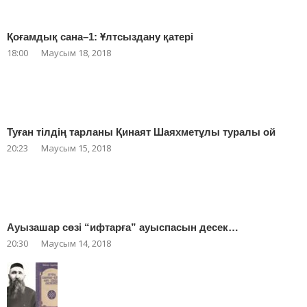
Қоғамдық сана–1: Ұлтсыздану қатері
18:00
Маусым 18, 2018
Туған тілдің тарланы Қинаят Шаяхметұлы туралы ой
20:23
Маусым 15, 2018
Ауызашар сөзі “ифтарға” ауыспасын десек…
20:30
Маусым 14, 2018