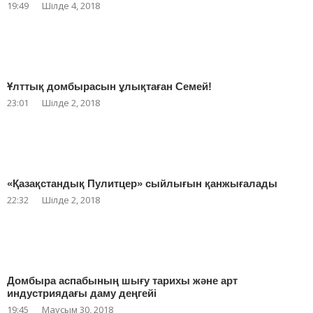
19:49
Шілде 4, 2018
Ұлттық домбырасын ұлықтаған Семей!
23:01
Шілде 2, 2018
«Қазақстандық Пулитцер» сыйлығын қанжығалады
22:32
Шілде 2, 2018
Домбыра аспабының шығу тарихы және арт
индустриядағы даму деңгейі
19:45
Маусым 30, 2018