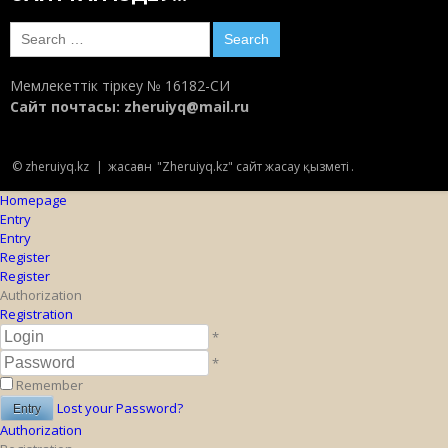
Search
for:
Мемлекеттік тіркеу № 16182-СИ
Сайт почтасы:
zheruiyq@mail.ru
© zheruiyq.kz
|
жасаған
"Zheruiyq.kz" сайт жасау қызметі
.
Homepage
Entry
Entry
Register
Register
Authorization
Registration
*
*
Remember
Lost your Password?
Authorization