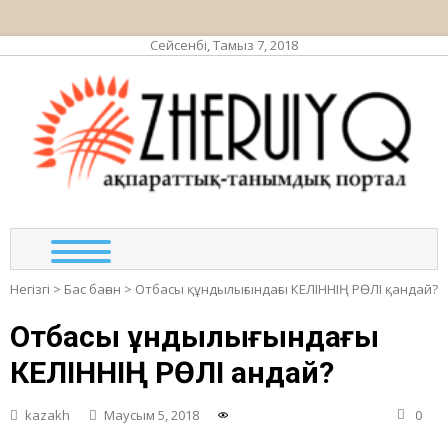
Сейсенбі, Тамыз 7, 2018
ЖЕР
ақпа
та
по
Негізгі
>
Бас баған
>
Отбасы құндылығындағы КЕЛІННІҢ РӨЛІ қандай?
Отбасы құндылығындағы
КЕЛІННІҢ РӨЛІ қандай?
kazakh
Маусым 5, 2018
0