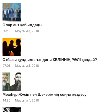
Олар ант қабылдады
20:52
Маусым 5, 2018
Отбасы құндылығындағы КЕЛІННІҢ РӨЛІ қандай?
07:05
Маусым 5, 2018
Мәшһүр Жүсіп пен Шәкәрімнің соңғы кездесуі
14:30
Маусым 4, 2018