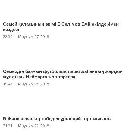
Семей қаласының әкімі Е.Сәлімов БАҚ өкілдерімен
кездесі
22:39
Маусым 27, 2018
Семейдің балғын футболшылары жаһанның жарқын
жұлдызы Неймарға жол тартпақ
19:43
Маусым 25, 2018
Б.Жаншаеваның төбеден ұрғандай төрт мысалы
21:21
Маусым 21, 2018