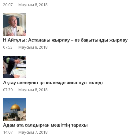
20:07
Маусым 8, 2018
Н.Айтұлы: Астананы жырлау – өз бақытыңды жырлау
07:53
Маусым 8, 2018
Ақтау шенеунігі ірі көлемде айыппұл төледі
07:30
Маусым 8, 2018
Адам ата салдырған мешіттің тарихы
14:07
Маусым 7, 2018