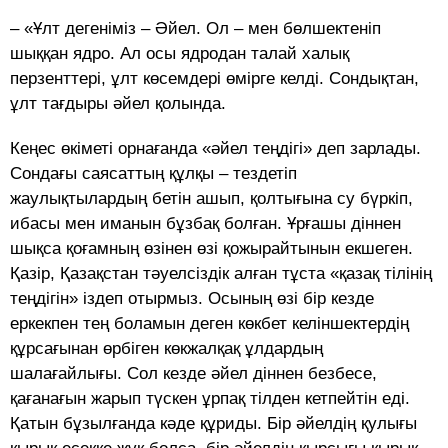
– «Ұлт дегеніміз – Әйел. Ол – мен бөлшектеніп
шыққан ядро. Ал осы ядродан талай халық
перзенттері, ұлт көсемдері өмірге келді. Сондықтан,
ұлт тағдыры әйел қолында.
Кеңес өкiметi орнағанда «әйел теңдiгi» деп зарлады.
Сондағы саясаттың құлқы – тездетiп
жаулықтылардың бетiн ашып, қолтығына су бүркiп,
ибасы мен иманын бұзбақ болған. Ұрғашы дiннен
шықса қоғамның өзiнен өзi қожырайтынын екшеген.
Қазiр, Қазақстан тәуелсiздiк алған тұста «қазақ тiлiнiң
теңдiгiн» iздеп отырмыз. Осының өзi бiр кезде
еркекпен тең боламын деген көкбет келiншектердiң
құрсағынан өрбіген көкжалқақ ұлдардың
шалағайлығы. Сол кезде әйел дiннен безбесе,
қағанағын жарып түскен ұрпақ тiлден кетпейтiн едi.
Қатын бұзылғанда кәде құриды. Бiр әйелдiң қулығы