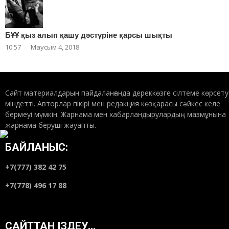
БҰҰ қыз алып қашу дәстүріне қарсы шықты
10:57
Маусым 4, 2018
Сайт материалдарын пайдаланғанда дереккөзге сілтеме көрсету
міндетті. Авторлар пікірі мен редакция көзқарасы сәйкес келе
бермеуі мүмкін. Жарнама мен хабарландырулардың мазмұнына
жарнама беруші жауапты.
БАЙЛАНЫС:
+7(777) 382 42 75
+7(778) 496 17 88
САЙТТАН ІЗДЕУ…