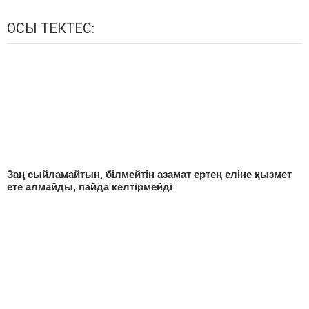
ОСЫ ТЕКТЕС:
Заң сыйламайтын, білмейтін азамат ертең еліне қызмет
ете алмайды, пайда келтірмейді