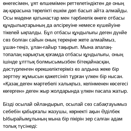
өнегесімен, ұят өлшемімен реттелетіндіктен де оның
ақ-қарасына төрелікті ешкім дөп басып айта алмайды.
Осы мәдени қатынастар мен тәрбиелік өнеге отбасы
құндылықтарының да әлсіреуіне немесе күшейуіне
тікелей ықпалды. Бұл отбасы құндылығы деген дүнйе
сөз болған сайын оның тереңіне жете алмаймыз,
ұшан-теңіз, ұлан-ғайыр тақырып. Мына апалаң-
топалаң нарықтық қоғамда отбасы құндылығы, оның
ішінде ұлттық болмысымызбен бітеқайнасқан,
дәстүрленген ерекшеліктеріміз өз алдына жеке бір
зерттеу жұмысын қажетсініп тұрған үлкен бір нысан.
«Қазақ деген мәртебелі халықпыз, келінменен көсегесі
көгерген» деген жыр жолдарында үлкен пәсапа жатыр.
Бізді осылай ойландырып, осылай сөз сабақтауымыз
себебін қабырғалы жазушы, көрнекті ақын Әділбек
Ыбырайымұлының мына бір пікірін зер салған адам
толық түсінеді: