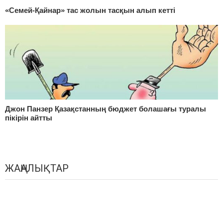
«Семей-Қайнар» тас жолын тасқын алып кетті
Джон Панзер Қазақстанның бюджет болашағы туралы
пікірін айтты
ЖАҢАЛЫҚТАР