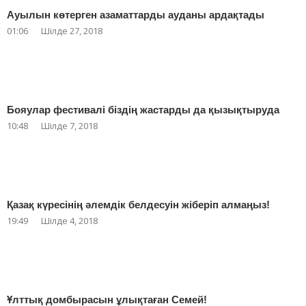
Ауылын көтерген азаматтарды ауданы ардақтады
01:06
Шілде 27, 2018
Бояулар фестивалі біздің жастарды да қызықтыруда
10:48
Шілде 7, 2018
Қазақ күресінің әлемдік белдесуін жіберіп алмаңыз!
19:49
Шілде 4, 2018
Ұлттық домбырасын ұлықтаған Семей!