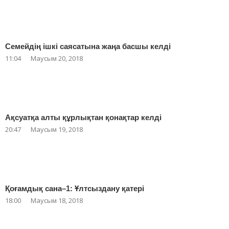
Семейдің ішкі саясатына жаңа басшы келді
11:04
Маусым 20, 2018
Ақсуатқа алты құрлықтан қонақтар келді
20:47
Маусым 19, 2018
Қоғамдық сана–1: Ұлтсыздану қатері
18:00
Маусым 18, 2018