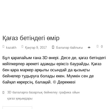
Қағаз бетіндегі өмір
0
kazakh
Қаңтар 9, 2017
Балалар байлығы
Бұл қарапайым ғана 3D өнері. Десе де, қағаз бетіндегі
кейіпкерлер әрекеті адамды еріксіз баурайды. Қағаз
бен қара маркер арқылы осындай да қызықты
бейнелер тудыруға болады екен. Мүмкін сен де
байқап көрерсің, балақай. © Дереккөзі
3D
балаларға базарлық
бейнелеу
графика
ойын
қағаз қиқымдары