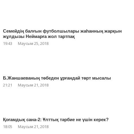
Семейдің балғын футболшылары жаһанның жарқын
жұлдызы Неймарға жол тартпақ
19:43
Маусым 25, 2018
Б.Жаншаеваның төбеден ұрғандай төрт мысалы
21:21
Маусым 21, 2018
Қоғамдық сана-2: Ұлттық тәрбие не үшін керек?
18:05
Маусым 21, 2018