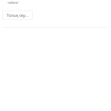
табиғат
Толық оқу...