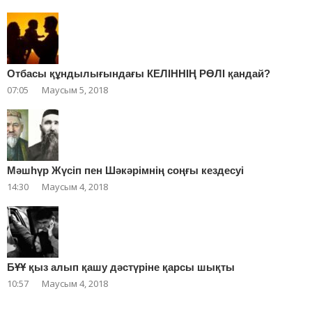
Отбасы құндылығындағы КЕЛІННІҢ РӨЛІ қандай?
07:05
Маусым 5, 2018
Мәшһүр Жүсіп пен Шәкәрімнің соңғы кездесуі
14:30
Маусым 4, 2018
БҰҰ қыз алып қашу дәстүріне қарсы шықты
10:57
Маусым 4, 2018