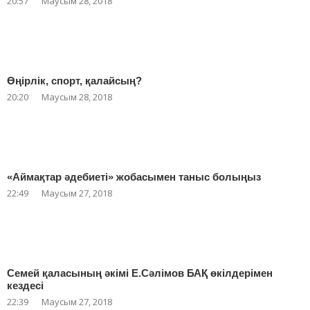
20:57
Маусым 28, 2018
Өңірлік, спорт, қалайсың?
20:20
Маусым 28, 2018
«Аймақтар әдебиеті» жобасымен таныс болыңыз
22:49
Маусым 27, 2018
Семей қаласының әкімі Е.Сәлімов БАҚ өкілдерімен
кездесі
22:39
Маусым 27, 2018