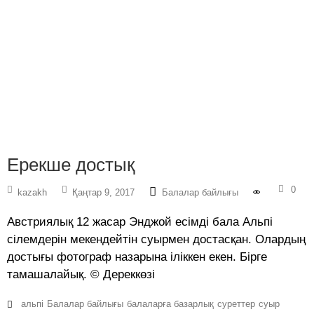
Ерекше достық
0
kazakh
Қаңтар 9, 2017
Балалар байлығы
Австриялық 12 жасар Энджой есімді бала Альпі
сілемдерін мекендейтін суырмен достасқан. Олардың
достығы фотограф назарына іліккен екен. Бірге
тамашалайық. © Дереккөзі
альпі
Балалар байлығы
балаларға базарлық
суреттер
суыр