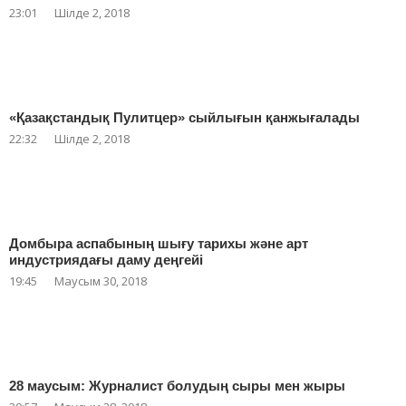
23:01
Шілде 2, 2018
«Қазақстандық Пулитцер» сыйлығын қанжығалады
22:32
Шілде 2, 2018
Домбыра аспабының шығу тарихы және арт
индустриядағы даму деңгейі
19:45
Маусым 30, 2018
28 маусым: Журналист болудың сыры мен жыры