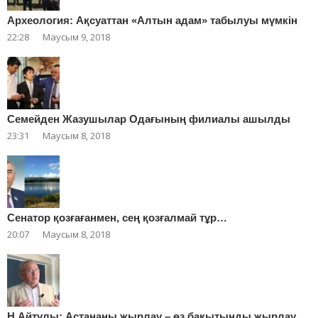
Археология: Ақсуаттан «Алтын адам» табылуы мүмкін
22:28
Маусым 9, 2018
Cемейден Жазушылар Одағының филиалы ашылды
23:31
Маусым 8, 2018
Сенатор қозғағанмен, сең қозғалмай тұр…
20:07
Маусым 8, 2018
Н.Айтұлы: Астананы жырлау – өз бақытыңды жырлау