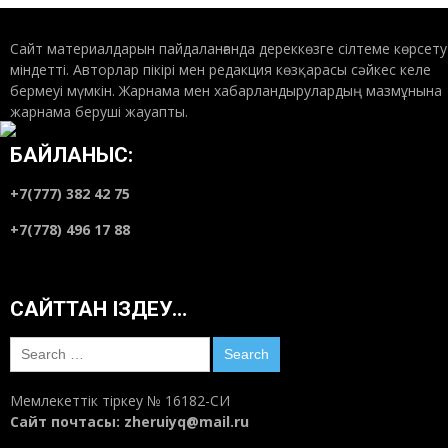
Сайт материалдарын пайдаланғанда дереккөзге сілтеме көрсету
міндетті. Авторлар пікірі мен редакция көзқарасы сәйкес келе
бермеуі мүмкін. Жарнама мен хабарландырулардың мазмұнына
жарнама беруші жауапты.
БАЙЛАНЫС:
+7(777) 382 42 75
+7(778) 496 17 88
САЙТТАН ІЗДЕУ…
Search
for:
Мемлекеттік тіркеу № 16182-СИ
Сайт почтасы:
zheruiyq@mail.ru