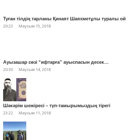
Туған тілдің тарланы Қинаят Шаяхметұлы туралы ой
20:23
Маусым 15, 2018
Ауызашар сөзі “ифтарға” ауыспасын десек…
20:30
Маусым 14, 2018
Шәкәрім шежіресі – түп-тамырымыздың тірегі
23:22
Маусым 11, 2018