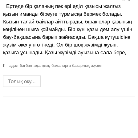
Ертеде бір қаланың пәк әрі әділ қазысы жалғыз
қызын иманды біреуге тұрмысқа бермек болады.
Қызын талай байлар айттырады, бірақ олар қазының
көңілінен шыға қоймайды. Бір күні қазы дем алу үшін
бау-бақшасына барып жайғасады. Бақша күтушісіне
жүзім әкелуін өтінеді. Ол бір шоқ жүзімді жуып,
қазыға ұсынады. Қазы жүзімді ауызына сала бере,
адал бағбан
адалдық
балаларға базарлық
жүзім
Толық оқу...