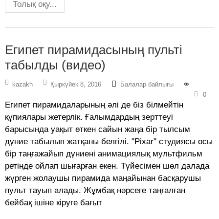
Толық оқу...
Египет пирамидасының пульті
табылды (видео)
kazakh
Қыркүйек 8, 2016
Балалар байлығы
0
Египет пирамидаларының әлі де біз білмейтін
құпиялары жетерлік. Ғалымдардың зерттеуі
барысында уақыт өткен сайын жаңа бір тылсым
дүние табылып жатқаны белгілі. "Pixar" студиясы осы
бір таңғажайып дүниені анимациялық мультфильм
ретінде ойлап шығарған екен. Түйесімен шөл далада
жүрген жолаушы пирамида маңайынан басқарушы
пульт тауып алады. Жұмбақ нәрсеге таңғалған
бейбақ ішіне кіруге бағыт