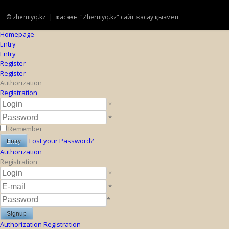
© zheruiyq.kz
|
жасаған
"Zheruiyq.kz" сайт жасау қызметі
.
Homepage
Entry
Entry
Register
Register
Authorization
Registration
*
*
Remember
Lost your Password?
Authorization
Registration
*
*
*
Authorization
Registration