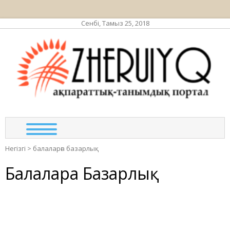
Сенбі, Тамыз 25, 2018
ЖЕР
ақпа
та
по
Негізгі
>
балаларға базарлық
Балаларға Базарлық