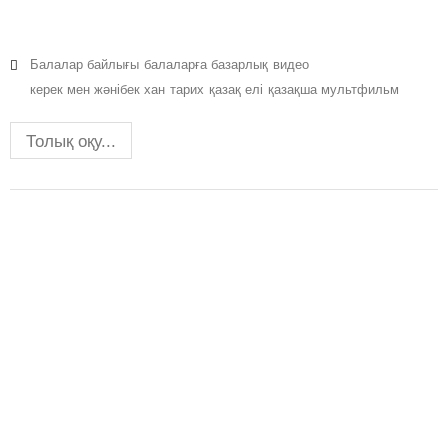
Балалар байлығы
балаларға базарлық
видео
керек мен жәнібек хан
тарих
қазақ елі
қазақша мультфильм
Толық оқу...