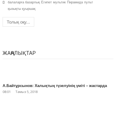
балаларға базарлық
Египет
мультик
Пирамида
пульт
қызықты қуыршақ
Толық оқу...
ЖАҢАЛЫҚТАР
А.Байтұрсынов: Халықтың түзелуінің үміті – жастарда
08:01
Тамыз 5, 2018