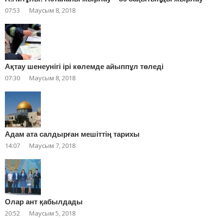
07:53
Маусым 8, 2018
Ақтау шенеунігі ірі көлемде айыппұл төледі
07:30
Маусым 8, 2018
Адам ата салдырған мешіттің тарихы
14:07
Маусым 7, 2018
Олар ант қабылдады
20:52
Маусым 5, 2018