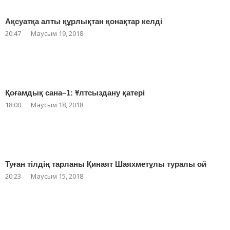
Ақсуатқа алты құрлықтан қонақтар келді
20:47
Маусым 19, 2018
Қоғамдық сана–1: Ұлтсыздану қатері
18:00
Маусым 18, 2018
Туған тілдің тарланы Қинаят Шаяхметұлы туралы ой
20:23
Маусым 15, 2018