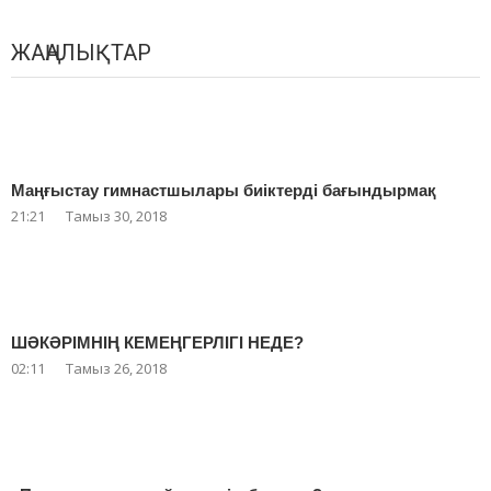
ЖАҢАЛЫҚТАР
Маңғыстау гимнастшылары биіктерді бағындырмақ
21:21
Тамыз 30, 2018
ШӘКӘРІМНІҢ КЕМЕҢГЕРЛІГІ НЕДЕ?
02:11
Тамыз 26, 2018