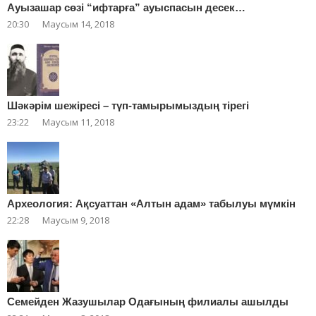
Ауызашар сөзі “ифтарға” ауыспасын десек…
20:30
Маусым 14, 2018
Шәкәрім шежіресі – түп-тамырымыздың тірегі
23:22
Маусым 11, 2018
Археология: Ақсуаттан «Алтын адам» табылуы мүмкін
22:28
Маусым 9, 2018
Cемейден Жазушылар Одағының филиалы ашылды