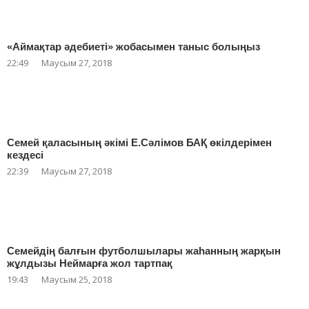
«Аймақтар әдебиеті» жобасымен таныс болыңыз
22:49
Маусым 27, 2018
Семей қаласының әкімі Е.Сәлімов БАҚ өкілдерімен
кездесі
22:39
Маусым 27, 2018
Семейдің балғын футболшылары жаһанның жарқын
жұлдызы Неймарға жол тартпақ
19:43
Маусым 25, 2018