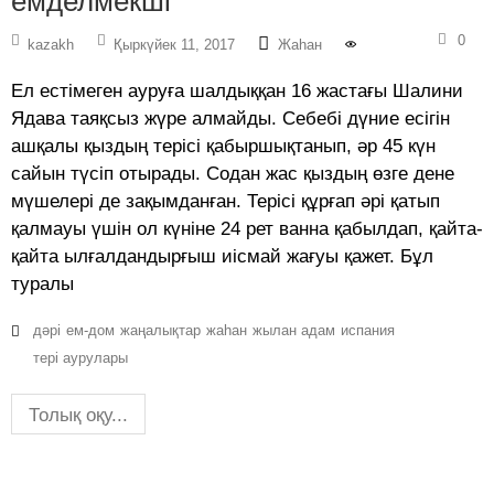
емделмекші
0
kazakh
Қыркүйек 11, 2017
Жаһан
Ел естімеген ауруға шалдыққан 16 жастағы Шалини
Ядава таяқсыз жүре алмайды. Себебі дүние есігін
ашқалы қыздың терісі қабыршықтанып, әр 45 күн
сайын түсіп отырады. Содан жас қыздың өзге дене
мүшелері де зақымданған. Терісі құрғап әрі қатып
қалмауы үшін ол күніне 24 рет ванна қабылдап, қайта-
қайта ылғалдандырғыш иісмай жағуы қажет. Бұл
туралы
дәрі
ем-дом
жаңалықтар
жаһан
жылан адам
испания
тері аурулары
Толық оқу...