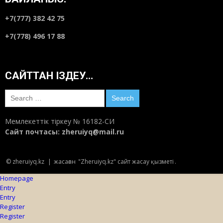
+7(777) 382 42 75
+7(778) 496 17 88
САЙТТАН ІЗДЕУ…
Search
for:
Мемлекеттік тіркеу № 16182-СИ
Сайт почтасы:
zheruiyq@mail.ru
© zheruiyq.kz
|
жасаған
"Zheruiyq.kz" сайт жасау қызметі
.
Homepage
Entry
Entry
Register
Register