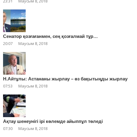
23:31
Маусым 8, 2018
Сенатор қозғағанмен, сең қозғалмай тұр…
20:07
Маусым 8, 2018
Н.Айтұлы: Астананы жырлау – өз бақытыңды жырлау
07:53
Маусым 8, 2018
Ақтау шенеунігі ірі көлемде айыппұл төледі
07:30
Маусым 8, 2018