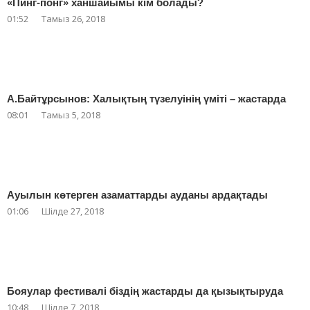
«Пинг-понг» ханшайымы кім болады?
01:52
Тамыз 26, 2018
А.Байтұрсынов: Халықтың түзелуінің үміті – жастарда
08:01
Тамыз 5, 2018
Ауылын көтерген азаматтарды ауданы ардақтады
01:06
Шілде 27, 2018
Бояулар фестивалі біздің жастарды да қызықтыруда
10:48
Шілде 7, 2018