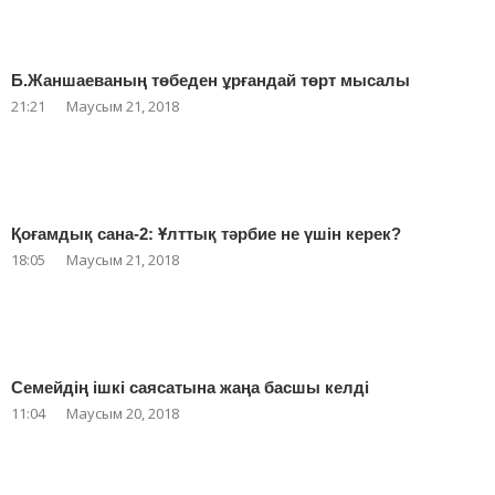
Б.Жаншаеваның төбеден ұрғандай төрт мысалы
21:21
Маусым 21, 2018
Қоғамдық сана-2: Ұлттық тәрбие не үшін керек?
18:05
Маусым 21, 2018
Семейдің ішкі саясатына жаңа басшы келді
11:04
Маусым 20, 2018