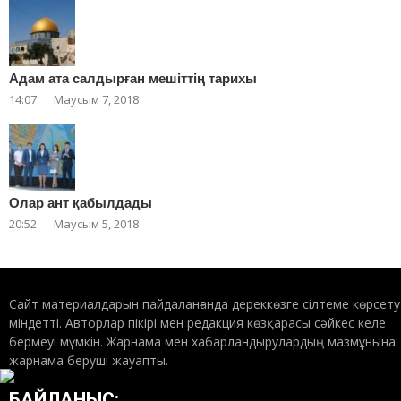
Адам ата салдырған мешіттің тарихы
14:07
Маусым 7, 2018
Олар ант қабылдады
20:52
Маусым 5, 2018
Сайт материалдарын пайдаланғанда дереккөзге сілтеме көрсету
міндетті. Авторлар пікірі мен редакция көзқарасы сәйкес келе
бермеуі мүмкін. Жарнама мен хабарландырулардың мазмұнына
жарнама беруші жауапты.
БАЙЛАНЫС: