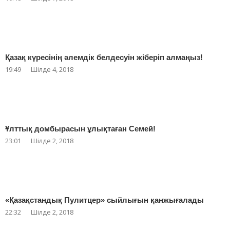
Қазақ күресінің әлемдік белдесуін жіберіп алмаңыз!
19:49
Шілде 4, 2018
Ұлттық домбырасын ұлықтаған Семей!
23:01
Шілде 2, 2018
«Қазақстандық Пулитцер» сыйлығын қанжығалады
22:32
Шілде 2, 2018