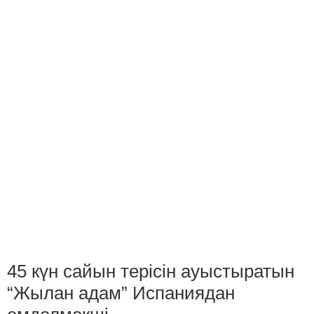
45 күн сайын терісін ауыстыратын
“Жылан адам” Испаниядан