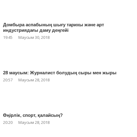
Домбыра аспабының шығу тарихы және арт
индустриядағы даму деңгейі
19:45
Маусым 30, 2018
28 маусым: Журналист болудың сыры мен жыры
20:57
Маусым 28, 2018
Өңірлік, спорт, қалайсың?
20:20
Маусым 28, 2018