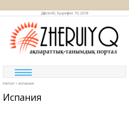
Дүйсенбі, Қыркүйек 10, 2018
ЖЕР
ақпа
та
по
Негізгі
>
испания
Испания