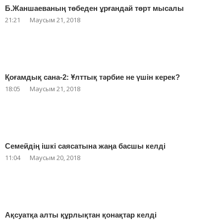
Б.Жаншаеваның төбеден ұрғандай төрт мысалы
21:21
Маусым 21, 2018
Қоғамдық сана-2: Ұлттық тәрбие не үшін керек?
18:05
Маусым 21, 2018
Семейдің ішкі саясатына жаңа басшы келді
11:04
Маусым 20, 2018
Ақсуатқа алты құрлықтан қонақтар келді