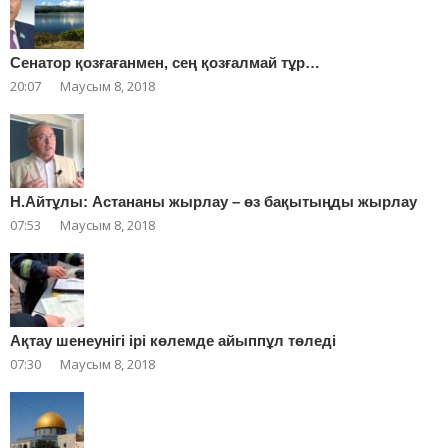
Сенатор қозғағанмен, сең қозғалмай тұр…
20:07
Маусым 8, 2018
Н.Айтұлы: Астананы жырлау – өз бақытыңды жырлау
07:53
Маусым 8, 2018
Ақтау шенеунігі ірі көлемде айыппұл төледі
07:30
Маусым 8, 2018