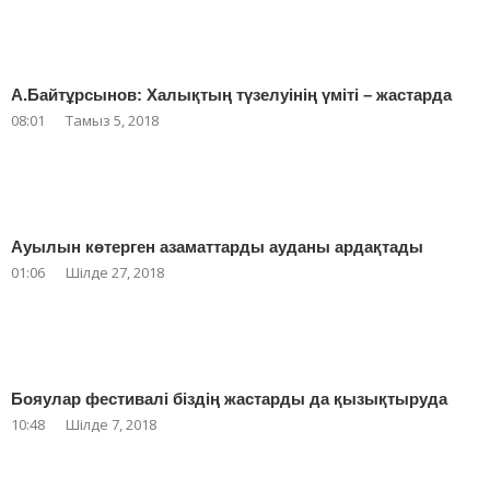
А.Байтұрсынов: Халықтың түзелуінің үміті – жастарда
08:01
Тамыз 5, 2018
Ауылын көтерген азаматтарды ауданы ардақтады
01:06
Шілде 27, 2018
Бояулар фестивалі біздің жастарды да қызықтыруда
10:48
Шілде 7, 2018