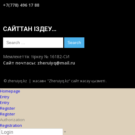
+7(778) 496 17 88
САЙТТАН ІЗДЕУ…
Search
for:
Мемлекеттік тіркеу № 16182-СИ
Сайт почтасы:
zheruiyq@mail.ru
© zheruiyq.kz
|
жасаған
"Zheruiyq.kz" сайт жасау қызметі
.
Homepage
Entry
Entry
Register
Register
Authorization
Registration
*