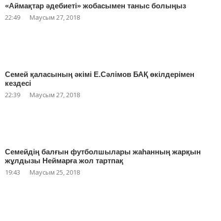
«Аймақтар әдебиеті» жобасымен таныс болыңыз
22:49
Маусым 27, 2018
Семей қаласының әкімі Е.Сәлімов БАҚ өкілдерімен
кездесі
22:39
Маусым 27, 2018
Семейдің балғын футболшылары жаһанның жарқын
жұлдызы Неймарға жол тартпақ
19:43
Маусым 25, 2018