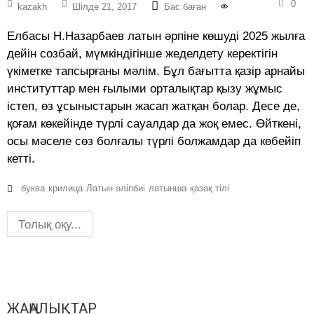
0
kazakh
Шілде 21, 2017
Бас баған
Елбасы Н.Назарбаев латын әрпіне көшуді 2025 жылға
дейін созбай, мүмкіндігінше жеделдету керектігін
үкіметке тапсырғаны мәлім. Бұл бағытта қазір арнайы
институттар мен ғылыми орталықтар қызу жұмыс
істеп, өз ұсыныстарын жасап жатқан болар. Десе де,
қоғам көкейінде түрлі сауалдар да жоқ емес. Өйткені,
осы мәселе сөз болғалы түрлі болжамдар да көбейіп
кетті.
буква
крилица
Латын әліпбиі
латынша
қазақ тілі
Толық оқу...
ЖАҢАЛЫҚТАР