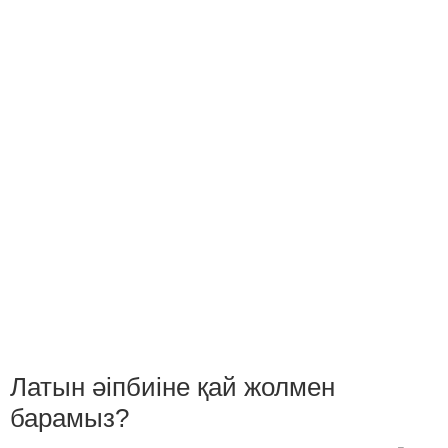
Латын әіпбиіне қай жолмен
барамыз?