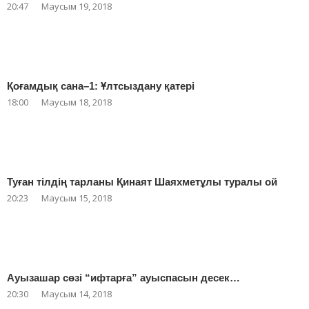
20:47
Маусым 19, 2018
Қоғамдық сана–1: Ұлтсыздану қатері
18:00
Маусым 18, 2018
Туған тілдің тарланы Қинаят Шаяхметұлы туралы ой
20:23
Маусым 15, 2018
Ауызашар сөзі “ифтарға” ауыспасын десек…
20:30
Маусым 14, 2018