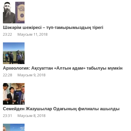
Шәкәрім шежіресі – түп-тамырымыздың тірегі
23:22
Маусым 11, 2018
Археология: Ақсуаттан «Алтын адам» табылуы мүмкін
22:28
Маусым 9, 2018
Cемейден Жазушылар Одағының филиалы ашылды
23:31
Маусым 8, 2018