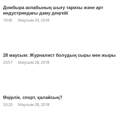
Домбыра аспабының шығу тарихы және арт
индустриядағы даму деңгейі
19:45
Маусым 30, 2018
28 маусым: Журналист болудың сыры мен жыры
20:57
Маусым 28, 2018
Өңірлік, спорт, қалайсың?
20:20
Маусым 28, 2018