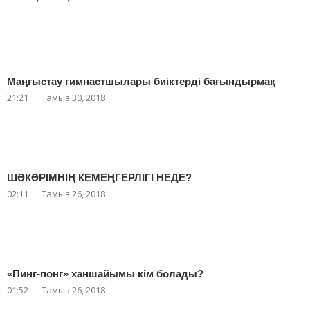
Маңғыстау гимнастшылары биіктерді бағындырмақ
21:21
Тамыз 30, 2018
ШӘКӘРІМНІҢ КЕМЕҢГЕРЛІГІ НЕДЕ?
02:11
Тамыз 26, 2018
«Пинг-понг» ханшайымы кім болады?
01:52
Тамыз 26, 2018