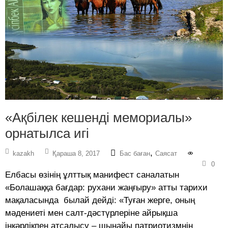
«Ақбілек кешенді мемориалы»
орнатылса игі
,
kazakh
Қараша 8, 2017
Бас баған
Саясат
0
Елбасы өзінің ұлттық манифест саналатын
«Болашаққа бағдар: рухани жаңғыру» атты тарихи
мақаласында былай дейді: «Туған жерге, оның
мәдениеті мен салт-дәстүрлеріне айрықша
іңкәрлікпен атсалысу – шынайы патриотизмнің