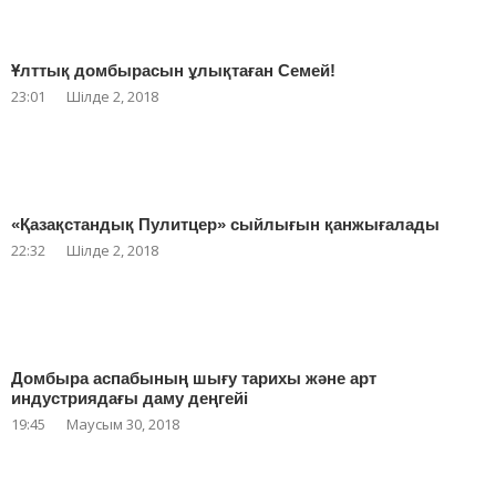
Ұлттық домбырасын ұлықтаған Семей!
23:01
Шілде 2, 2018
«Қазақстандық Пулитцер» сыйлығын қанжығалады
22:32
Шілде 2, 2018
Домбыра аспабының шығу тарихы және арт
индустриядағы даму деңгейі
19:45
Маусым 30, 2018