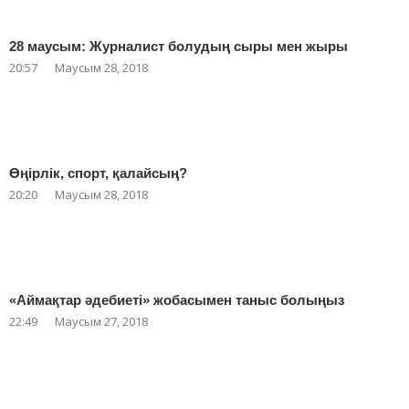
28 маусым: Журналист болудың сыры мен жыры
20:57
Маусым 28, 2018
Өңірлік, спорт, қалайсың?
20:20
Маусым 28, 2018
«Аймақтар әдебиеті» жобасымен таныс болыңыз
22:49
Маусым 27, 2018