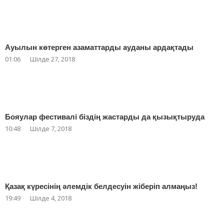
Ауылын көтерген азаматтарды ауданы ардақтады
01:06
Шілде 27, 2018
Бояулар фестивалі біздің жастарды да қызықтыруда
10:48
Шілде 7, 2018
Қазақ күресінің әлемдік белдесуін жіберіп алмаңыз!
19:49
Шілде 4, 2018