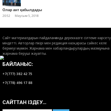
Олар ант қабылдады
20:52
Маусым 5, 2018
Сайт материалдарын пайдаланғанда дереккөзге сілтеме көрсету
міндетті. Авторлар пікірі мен редакция көзқарасы сәйкес келе
бермеуі мүмкін. Жарнама мен хабарландырулардың мазмұнына
жарнама беруші жауапты.
БАЙЛАНЫС:
+7(777) 382 42 75
+7(778) 496 17 88
САЙТТАН ІЗДЕУ…