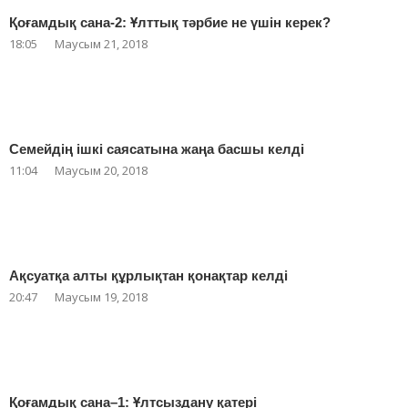
Қоғамдық сана-2: Ұлттық тәрбие не үшін керек?
18:05
Маусым 21, 2018
Семейдің ішкі саясатына жаңа басшы келді
11:04
Маусым 20, 2018
Ақсуатқа алты құрлықтан қонақтар келді
20:47
Маусым 19, 2018
Қоғамдық сана–1: Ұлтсыздану қатері