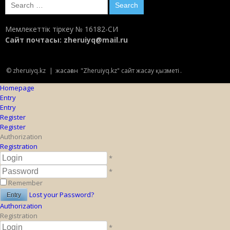
Search
for:
Мемлекеттік тіркеу № 16182-СИ
Сайт почтасы:
zheruiyq@mail.ru
© zheruiyq.kz
|
жасаған
"Zheruiyq.kz" сайт жасау қызметі
.
Homepage
Entry
Entry
Register
Register
Authorization
Registration
*
*
Remember
Lost your Password?
Authorization
Registration
*