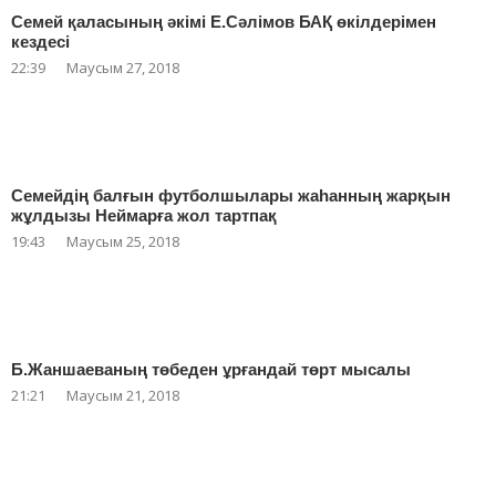
Семей қаласының әкімі Е.Сәлімов БАҚ өкілдерімен
кездесі
22:39
Маусым 27, 2018
Семейдің балғын футболшылары жаһанның жарқын
жұлдызы Неймарға жол тартпақ
19:43
Маусым 25, 2018
Б.Жаншаеваның төбеден ұрғандай төрт мысалы
21:21
Маусым 21, 2018