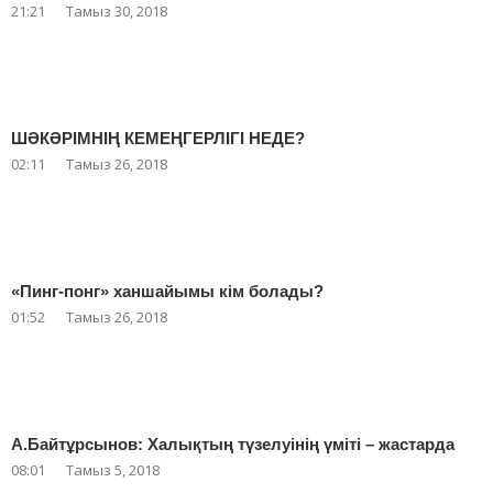
21:21
Тамыз 30, 2018
ШӘКӘРІМНІҢ КЕМЕҢГЕРЛІГІ НЕДЕ?
02:11
Тамыз 26, 2018
«Пинг-понг» ханшайымы кім болады?
01:52
Тамыз 26, 2018
А.Байтұрсынов: Халықтың түзелуінің үміті – жастарда
08:01
Тамыз 5, 2018