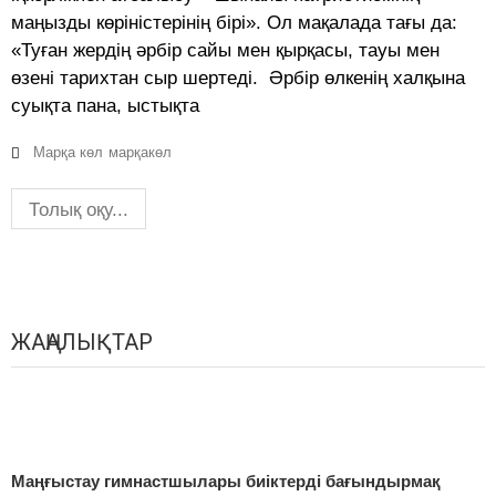
маңызды көріністерінің бірі». Ол мақалада тағы да:
«Туған жердің әрбір сайы мен қырқасы, тауы мен
өзені тарихтан сыр шертеді. Әрбір өлкенің халқына
суықта пана, ыстықта
Марқа көл
марқакөл
Толық оқу...
ЖАҢАЛЫҚТАР
Маңғыстау гимнастшылары биіктерді бағындырмақ