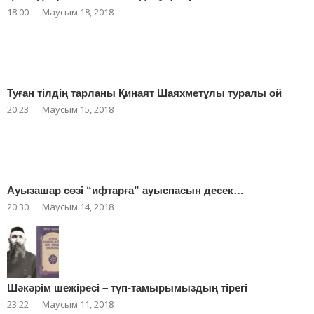
18:00
Маусым 18, 2018
Туған тілдің тарланы Қинаят Шаяхметұлы туралы ой
20:23
Маусым 15, 2018
Ауызашар сөзі “ифтарға” ауыспасын десек…
20:30
Маусым 14, 2018
Шәкәрім шежіресі – түп-тамырымыздың тірегі
23:22
Маусым 11, 2018