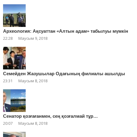
Археология: Ақсуаттан «Алтын адам» табылуы мүмкін
22:28
Маусым 9, 2018
Cемейден Жазушылар Одағының филиалы ашылды
23:31
Маусым 8, 2018
Сенатор қозғағанмен, сең қозғалмай тұр…
20:07
Маусым 8, 2018