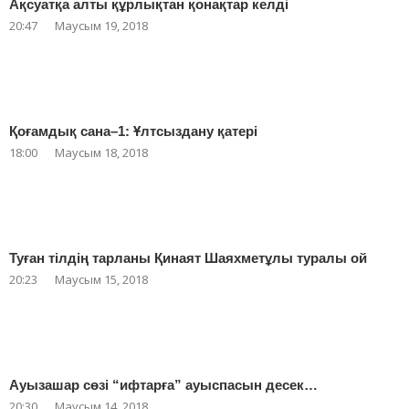
Ақсуатқа алты құрлықтан қонақтар келді
20:47
Маусым 19, 2018
Қоғамдық сана–1: Ұлтсыздану қатері
18:00
Маусым 18, 2018
Туған тілдің тарланы Қинаят Шаяхметұлы туралы ой
20:23
Маусым 15, 2018
Ауызашар сөзі “ифтарға” ауыспасын десек…
20:30
Маусым 14, 2018