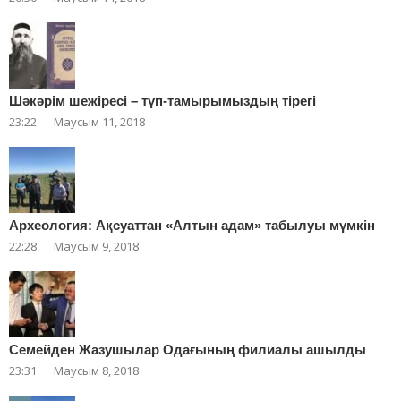
Шәкәрім шежіресі – түп-тамырымыздың тірегі
23:22
Маусым 11, 2018
Археология: Ақсуаттан «Алтын адам» табылуы мүмкін
22:28
Маусым 9, 2018
Cемейден Жазушылар Одағының филиалы ашылды
23:31
Маусым 8, 2018