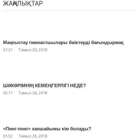
ЖАҢАЛЫҚТАР
Маңғыстау гимнастшылары биіктерді бағындырмақ
21:21
Тамыз 30, 2018
ШӘКӘРІМНІҢ КЕМЕҢГЕРЛІГІ НЕДЕ?
02:11
Тамыз 26, 2018
«Пинг-понг» ханшайымы кім болады?
01:52
Тамыз 26, 2018