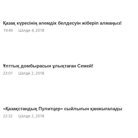
Қазақ күресінің әлемдік белдесуін жіберіп алмаңыз!
19:49
Шілде 4, 2018
Ұлттық домбырасын ұлықтаған Семей!
23:01
Шілде 2, 2018
«Қазақстандық Пулитцер» сыйлығын қанжығалады
22:32
Шілде 2, 2018