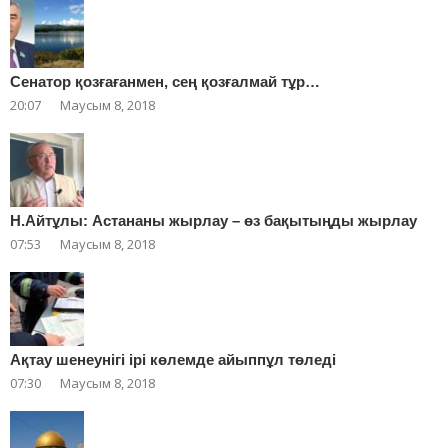
Сенатор қозғағанмен, сең қозғалмай тұр…
20:07
Маусым 8, 2018
Н.Айтұлы: Астананы жырлау – өз бақытыңды жырлау
07:53
Маусым 8, 2018
Ақтау шенеунігі ірі көлемде айыппұл төледі
07:30
Маусым 8, 2018