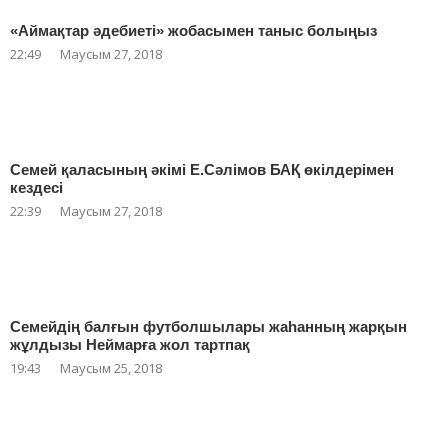
«Аймақтар әдебиеті» жобасымен таныс болыңыз
22:49
Маусым 27, 2018
Семей қаласының әкімі Е.Сәлімов БАҚ өкілдерімен
кездесі
22:39
Маусым 27, 2018
Семейдің балғын футболшылары жаһанның жарқын
жұлдызы Неймарға жол тартпақ
19:43
Маусым 25, 2018