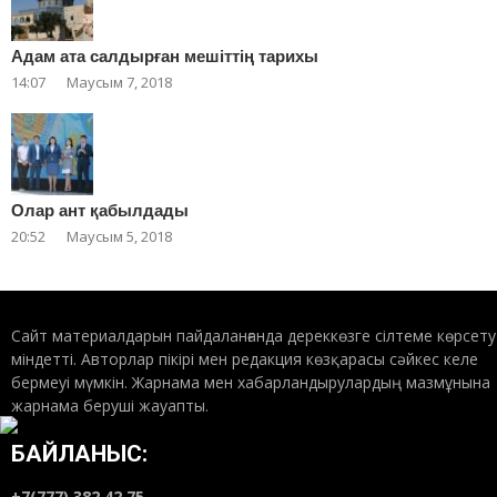
Адам ата салдырған мешіттің тарихы
14:07
Маусым 7, 2018
Олар ант қабылдады
20:52
Маусым 5, 2018
Сайт материалдарын пайдаланғанда дереккөзге сілтеме көрсету
міндетті. Авторлар пікірі мен редакция көзқарасы сәйкес келе
бермеуі мүмкін. Жарнама мен хабарландырулардың мазмұнына
жарнама беруші жауапты.
БАЙЛАНЫС:
+7(777) 382 42 75