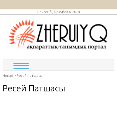
Бейсенбі, Қыркүйек 6, 2018
ЖЕР
ақпа
та
по
Негізгі
>
Ресей патшасы
Ресей Патшасы