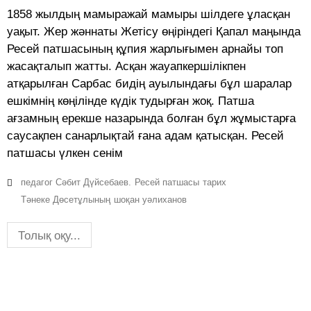
1858 жылдың мамыражай мамыры шiлдеге ұласқан
уақыт. Жер жәннаты Жетiсу өңiрiндегi Қапал маңында
Ресей патшасының құпия жарлығымен арнайы топ
жасақталып жатты. Асқан жауапкершiлiкпен
атқарылған Сарбас бидiң ауылындағы бұл шаралар
ешкiмнiң көңiлiнде күдiк тудырған жоқ. Патша
ағзамның ерекше назарында болған бұл жұмыстарға
саусақпен санарлықтай ғана адам қатысқан. Ресей
патшасы үлкен сенiм
педагог Сәбит Дүйсебаев.
Ресей патшасы
тарих
Тәнеке Дөсетұлының
шоқан уәлиханов
Толық оқу...