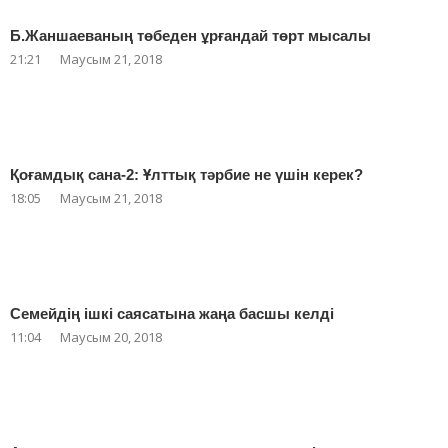
Б.Жаншаеваның төбеден ұрғандай төрт мысалы
21:21
Маусым 21, 2018
Қоғамдық сана-2: Ұлттық тәрбие не үшін керек?
18:05
Маусым 21, 2018
Семейдің ішкі саясатына жаңа басшы келді
11:04
Маусым 20, 2018