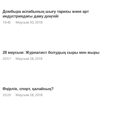
Домбыра аспабының шығу тарихы және арт
индустриядағы даму деңгейі
19:45
Маусым 30, 2018
28 маусым: Журналист болудың сыры мен жыры
20:57
Маусым 28, 2018
Өңірлік, спорт, қалайсың?
20:20
Маусым 28, 2018