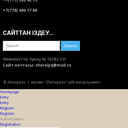
+7(778) 496 17 88
САЙТТАН ІЗДЕУ…
Search
for:
Мемлекеттік тіркеу № 16182-СИ
Сайт почтасы:
zheruiyq@mail.ru
© zheruiyq.kz
|
жасаған
"Zheruiyq.kz" сайт жасау қызметі
.
Homepage
Entry
Entry
Register
Register
Authorization
Registration