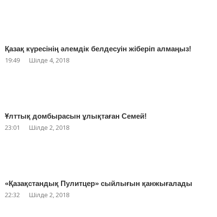
Қазақ күресінің әлемдік белдесуін жіберіп алмаңыз!
19:49
Шілде 4, 2018
Ұлттық домбырасын ұлықтаған Семей!
23:01
Шілде 2, 2018
«Қазақстандық Пулитцер» сыйлығын қанжығалады
22:32
Шілде 2, 2018