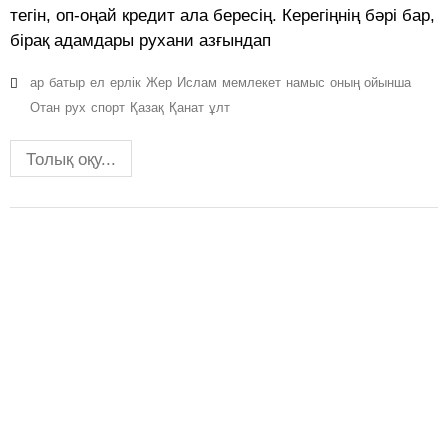
тегін, оп-оңай кредит ала бересің. Керегіңнің бәрі бар,
бірақ адамдары рухани азғындап
ар
батыр
ел
ерлік
Жер
Ислам
мемлекет
намыс
оның ойынша
Отан
рух
спорт
Қазақ
Қанат
ұлт
Толық оқу...