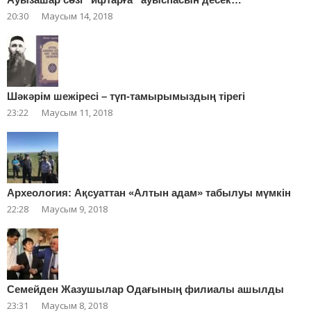
20:30
Маусым 14, 2018
Шәкәрім шежіресі – түп-тамырымыздың тірегі
23:22
Маусым 11, 2018
Археология: Ақсуаттан «Алтын адам» табылуы мүмкін
22:28
Маусым 9, 2018
Cемейден Жазушылар Одағының филиалы ашылды
23:31
Маусым 8, 2018