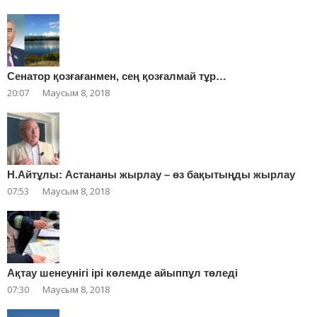
Сенатор қозғағанмен, сең қозғалмай тұр…
20:07
Маусым 8, 2018
Н.Айтұлы: Астананы жырлау – өз бақытыңды жырлау
07:53
Маусым 8, 2018
Ақтау шенеунігі ірі көлемде айыппұл төледі
07:30
Маусым 8, 2018