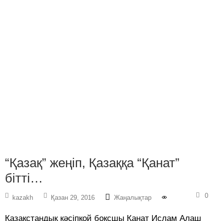
“Қазақ” жеңіп, Қазаққа “Қанат”
бітті…
0
kazakh
Қазан 29, 2016
Жаңалықтар
Қазақстандық кәсіпқой боксшы Қанат Ислам Алаш