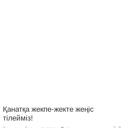
Қанатқа жекпе-жекте жеңіс
тілейміз!