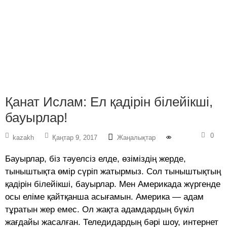
Қанат Ислам: Ел қадірін білейікші,
бауырлар!
0
kazakh
Қаңтар 9, 2017
Жаңалықтар
Бауырлар, біз тәуелсіз елде, өзіміздің жерде,
тыныштықта өмір сүріп жатырмыз. Сол тыныштықтың
қадірін білейікші, бауырлар. Мен Америкада жүргенде
осы еліме қайтқанша асығамын. Америка — адам
тұратын жер емес. Ол жақта адамдардың бүкіл
жағдайы жасалған. Теледидардың бәрі шоу, интернет