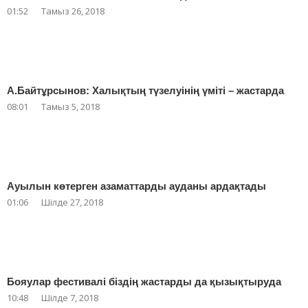
01:52
Тамыз 26, 2018
А.Байтұрсынов: Халықтың түзелуінің үміті – жастарда
08:01
Тамыз 5, 2018
Ауылын көтерген азаматтарды ауданы ардақтады
01:06
Шілде 27, 2018
Бояулар фестивалі біздің жастарды да қызықтыруда
10:48
Шілде 7, 2018