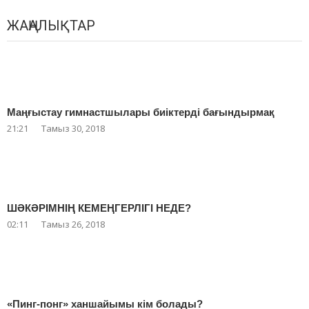
ЖАҢАЛЫҚТАР
Маңғыстау гимнастшылары биіктерді бағындырмақ
21:21
Тамыз 30, 2018
ШӘКӘРІМНІҢ КЕМЕҢГЕРЛІГІ НЕДЕ?
02:11
Тамыз 26, 2018
«Пинг-понг» ханшайымы кім болады?