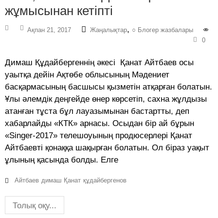
жұмысынан кетіпті
,
Ақпан 21, 2017
Жаңалықтар
○ Блогер жазбалары
0
Димаш Құдайбергеннің әкесі Қанат Айтбаев осы
уаытқа дейін Ақтөбе облысының Мәдениет
басқармасының басшысы қызметін атқарған болатын.
Ұлы әлемдік деңгейде өнер көрсетіп, сахна жұлдызы
атанған тұста бұл лауазымынан бастартты, деп
хабарлайды «КТК» арнасы. Осыдан бір ай бұрын
«Singer-2017» телешоуының продюсерлері Қанат
Айтбаевті қонаққа шақырған болатын. Ол біраз уақыт
ұлының қасында болды. Елге
Айтбаев
димаш
Қанат
құдайбергенов
Толық оқу...