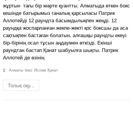
жұртын тағы бір мәрте қуантты. Алматыда өткен бокс
кешінде батырымыз ганалық қарсыласы Патрик
Аллотейді 12 раундта басымдылықпен жеңді. 12
раундқа жоспарланған жекпе-жекті қос боксшы да аса
сақтықпен бастаған болатын, алғашқы раундты екеуі
бір-бірінің осал тұсын аңдаумен өткізді. Екінші
раундтан бастап Қанат шабуылға шықты. Патрик
Аллотей де өзінің
Алматы
бокс
Ислам
Қанат
Толық оқу...