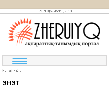
Сенбі, Қыркүйек 8, 2018
ЖЕР
ақпа
та
по
Негізгі
>
Қанат
Қанат