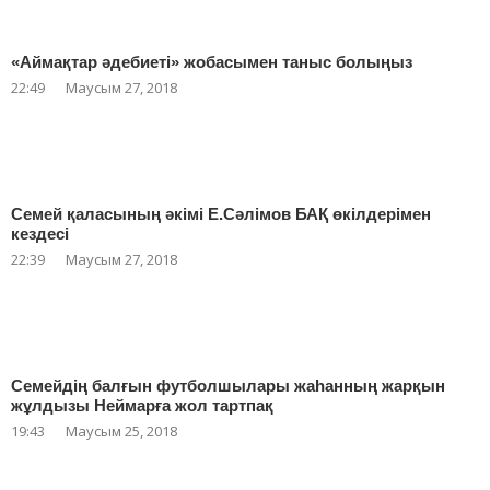
«Аймақтар әдебиеті» жобасымен таныс болыңыз
22:49
Маусым 27, 2018
Семей қаласының әкімі Е.Сәлімов БАҚ өкілдерімен
кездесі
22:39
Маусым 27, 2018
Семейдің балғын футболшылары жаһанның жарқын
жұлдызы Неймарға жол тартпақ
19:43
Маусым 25, 2018