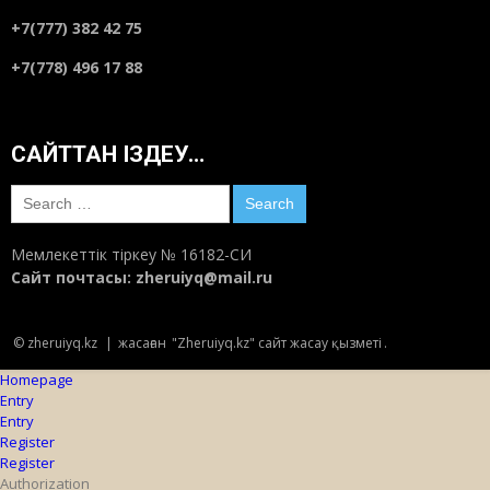
+7(777) 382 42 75
+7(778) 496 17 88
САЙТТАН ІЗДЕУ…
Search
for:
Мемлекеттік тіркеу № 16182-СИ
Сайт почтасы:
zheruiyq@mail.ru
© zheruiyq.kz
|
жасаған
"Zheruiyq.kz" сайт жасау қызметі
.
Homepage
Entry
Entry
Register
Register
Authorization