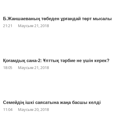
Б.Жаншаеваның төбеден ұрғандай төрт мысалы
21:21
Маусым 21, 2018
Қоғамдық сана-2: Ұлттық тәрбие не үшін керек?
18:05
Маусым 21, 2018
Семейдің ішкі саясатына жаңа басшы келді
11:04
Маусым 20, 2018