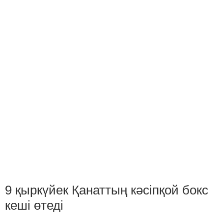
9 қыркүйек Қанаттың кәсіпқой бокс
кеші өтеді