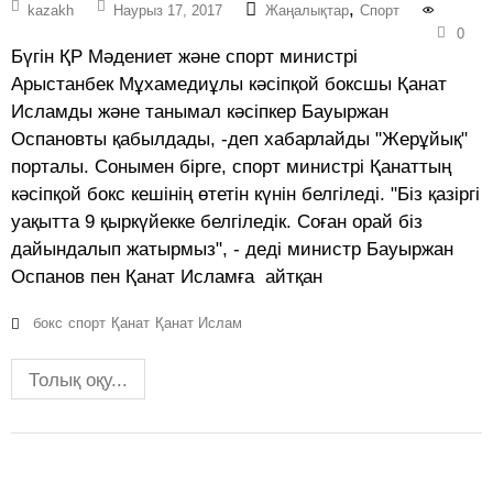
,
kazakh
Наурыз 17, 2017
Жаңалықтар
Спорт
0
Бүгін ҚР Мәдениет және спорт министрі
Арыстанбек Мұxамедиұлы кәсіпқой боксшы Қанат
Исламды және танымал кәсіпкер Бауыржан
Оспановты қабылдады, -деп xабарлайды "Жерұйық"
порталы. Сонымен бірге, спорт министрі Қанаттың
кәсіпқой бокс кешінің өтетін күнін белгіледі. "Біз қазіргі
уақытта 9 қыркүйекке белгіледік. Соған орай біз
дайындалып жатырмыз", - деді министр Бауыржан
Оспанов пен Қанат Исламға айтқан
бокс
спорт
Қанат
Қанат Ислам
Толық оқу...