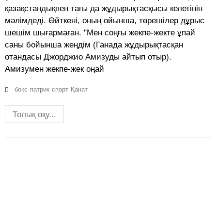
қазақстандықпен тағы да жұдырықтасқысы келетінін
мәлімдеді. Өйткені, оның ойынша, төрешілер дұрыс
шешім шығармаған. "Мен соңғы жекпе-жекте ұпай
саны бойынша жеңдім (Ганада жұдырықтасқан
отандасы Джорджио Амизуды айтып отыр).
Амизумен жекпе-жек оңай
бокс
патрик
спорт
Қанат
Толық оқу...