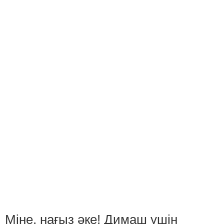
Міне, нағыз әке! Димаш үшін