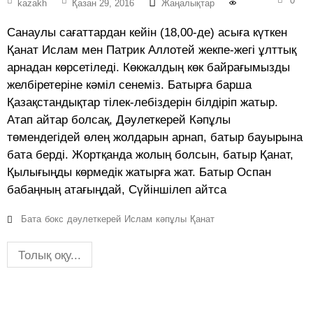
0
kazakh
Қазан 29, 2016
Жаңалықтар
Санаулы сағаттардан кейін (18,00-де) асыға күткен
Қанат Ислам мен Патрик Аллотей жекпе-жегі ұлттық
арнадан көрсетіледі. Көкжалдың көк байрағымызды
желбіретеріне кәміл сенеміз. Батырға барша
Қазақстандықтар тілек-лебіздерін білдіріп жатыр.
Атап айтар болсақ, Дәулеткерей Кәпұлы
төмендегідей өлең жолдарын арнап, батыр бауырына
бата берді. Жортқанда жолың болсын, батыр Қанат,
Қылығыңды көрмедік жатырға жат. Батыр Оспан
бабаңның атағыңдай, Сүйіншілеп айтса
Бата
бокс
дәулеткерей
Ислам
кәпұлы
Қанат
Толық оқу...