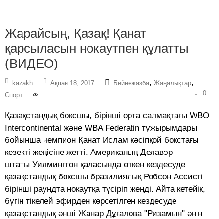
Жарайсың, Қазақ! Қанат
қарсыласын нокаутпен құлатты
(ВИДЕО)
,
,
kazakh
Ақпан 18, 2017
Бейнежазба
Жаңалықтар
0
Спорт
Қазақстандық боксшы, бірінші орта салмақтағы WBO
Intercontinental және WBA Federatin тұжырымдары
бойынша чемпион Қанат Ислам кәсіпқой бокстағы
кезекті жеңісіне жетті. Американың Делавэр
штаты Уилмингтон қаласында өткен кездесуде
қазақстандық боксшы бразилиялық Робсон Ассисті
бірінші раундта нокаутқа түсіріп жеңді. Айта кетейік,
бүгін тікелей эфирден көрсетілген кездесуде
қазақстандық әнші Жанар Дұғалова "Ризамын" әнін