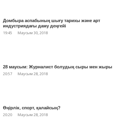
Домбыра аспабының шығу тарихы және арт
индустриядағы даму деңгейі
19:45
Маусым 30, 2018
28 маусым: Журналист болудың сыры мен жыры
20:57
Маусым 28, 2018
Өңірлік, спорт, қалайсың?
20:20
Маусым 28, 2018