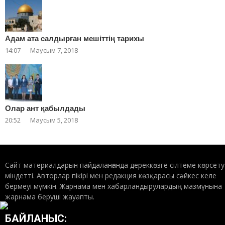
Адам ата салдырған мешіттің тарихы
14:07
Маусым 7, 2018
Олар ант қабылдады
20:52
Маусым 5, 2018
Сайт материалдарын пайдаланғанда дереккөзге сілтеме көрсету
міндетті. Авторлар пікірі мен редакция көзқарасы сәйкес келе
бермеуі мүмкін. Жарнама мен хабарландырулардың мазмұнына
жарнама беруші жауапты.
БАЙЛАНЫС: