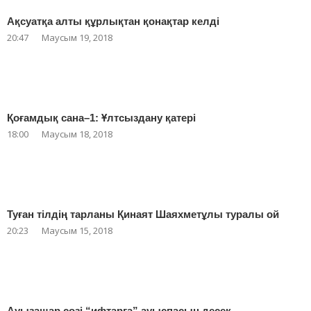
Ақсуатқа алты құрлықтан қонақтар келді
20:47
Маусым 19, 2018
Қоғамдық сана–1: Ұлтсыздану қатері
18:00
Маусым 18, 2018
Туған тілдің тарланы Қинаят Шаяхметұлы туралы ой
20:23
Маусым 15, 2018
Ауызашар сөзі “ифтарға” ауыспасын десек…