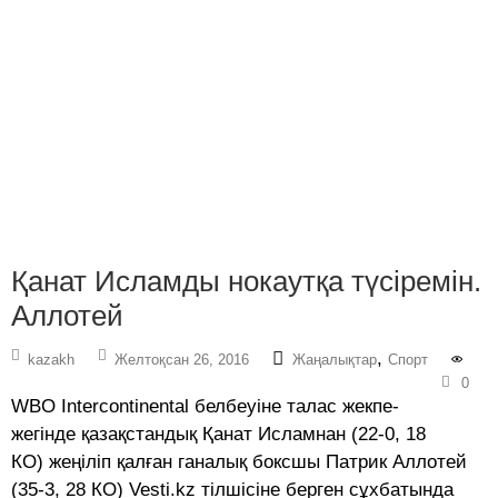
Қанат Исламды нокаутқа түсіремін.
Аллотей
,
kazakh
Желтоқсан 26, 2016
Жаңалықтар
Спорт
0
WBO Intercontinental белбеуіне талас жекпе-
жегінде қазақстандық Қанат Исламнан (22-0, 18
КО) жеңіліп қалған ганалық боксшы Патрик Аллотей
(35-3, 28 КО) Vesti.kz тілшісіне берген сұхбатында