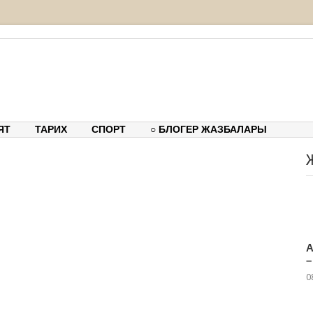
ық-танымдық порталы
ЯТ
ТАРИХ
СПОРТ
○ БЛОГЕР ЖАЗБАЛАРЫ
А
–
0