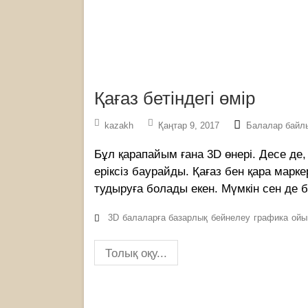
Қағаз бетіндегі өмір
kazakh
Қаңтар 9, 2017
Балалар байл
Бұл қарапайым ғана 3D өнері. Десе де, 
еріксіз баурайды. Қағаз бен қара мар
тудыруға болады екен. Мүмкін сен де б
3D
балаларға базарлық
бейнелеу
графика
ойы
Толық оқу...