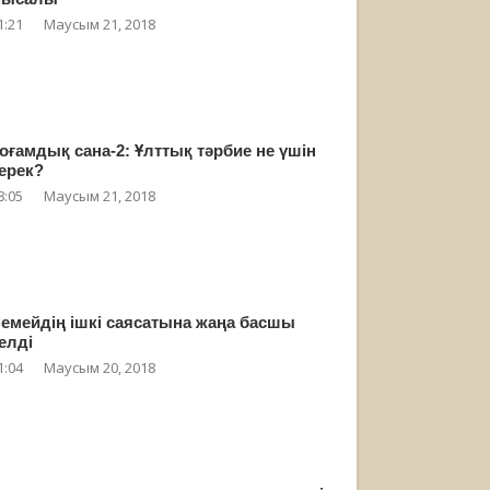
1:21
Маусым 21, 2018
оғамдық сана-2: Ұлттық тәрбие не үшін
ерек?
8:05
Маусым 21, 2018
емейдің ішкі саясатына жаңа басшы
елді
1:04
Маусым 20, 2018