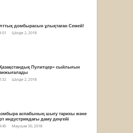
лттық домбырасын ұлықтаған Семей!
3:01
Шілде 2, 2018
Қазақстандық Пулитцер» сыйлығын
анжығалады
2:32
Шілде 2, 2018
омбыра аспабының шығу тарихы және
рт индустриядағы даму деңгейі
9:45
Маусым 30, 2018