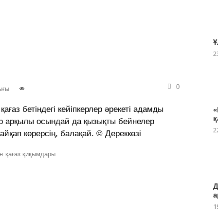
Ұ
2
0
ығы
қағаз бетіндегі кейіпкерлер әрекеті адамды
«
қ
кер арқылы осындай да қызықты бейнелер
2
айқап көрерсің, балақай. © Дереккөзі
н
қағаз қиқымдары
Д
а
1