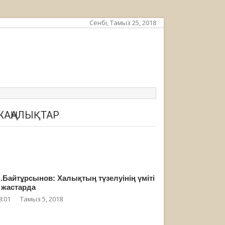
Сенбі, Тамыз 25, 2018
ЖАҢАЛЫҚТАР
.Байтұрсынов: Халықтың түзелуінің үміті
 жастарда
8:01
Тамыз 5, 2018