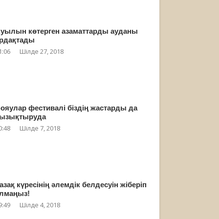
уылын көтерген азаматтарды ауданы
рдақтады
1:06
Шілде 27, 2018
ояулар фестивалі біздің жастарды да
ызықтыруда
0:48
Шілде 7, 2018
азақ күресінің әлемдік белдесуін жіберіп
лмаңыз!
9:49
Шілде 4, 2018