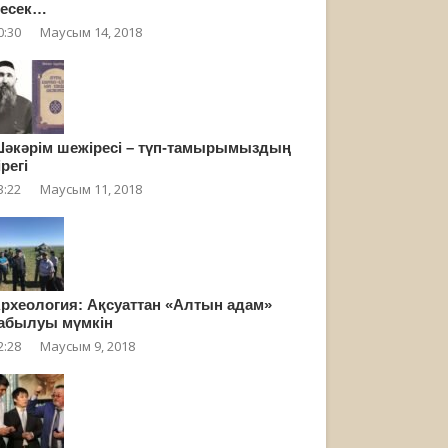
есек…
0:30
Маусым 14, 2018
әкәрім шежіресі – түп-тамырымыздың
ірегі
3:22
Маусым 11, 2018
рхеология: Ақсуаттан «Алтын адам»
абылуы мүмкін
2:28
Маусым 9, 2018