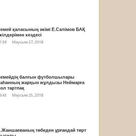
емей қаласының әкімі Е.Сәлімов БАҚ
кілдерімен кездесі
2:39
Маусым 27, 2018
емейдің балғын футболшылары
аһанның жарқын жұлдызы Неймарға
ол тартпақ
9:43
Маусым 25, 2018
.Жаншаеваның төбеден ұрғандай төрт
мысалы