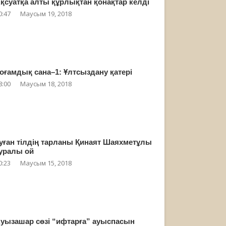
қсуатқа алты құрлықтан қонақтар келді
0:47
Маусым 19, 2018
оғамдық сана–1: Ұлтсыздану қатері
8:00
Маусым 18, 2018
уған тілдің тарланы Қинаят Шаяхметұлы
уралы ой
0:23
Маусым 15, 2018
уызашар сөзі “ифтарға” ауыспасын