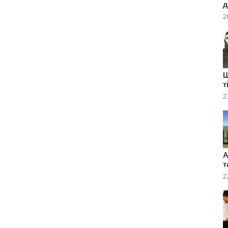
д
2
Ш
т
2
А
т
2