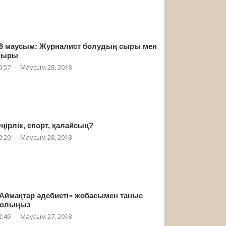
8 маусым: Журналист болудың сыры мен
жыры
0:57
Маусым 28, 2018
ңірлік, спорт, қалайсың?
0:20
Маусым 28, 2018
Аймақтар әдебиеті» жобасымен таныс
олыңыз
2:49
Маусым 27, 2018