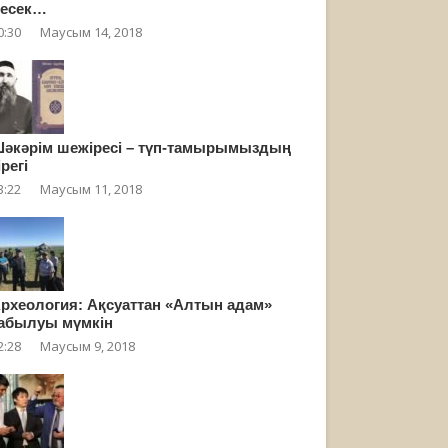
есек…
0:30
Маусым 14, 2018
әкәрім шежіресі – түп-тамырымыздың
ірегі
3:22
Маусым 11, 2018
рхеология: Ақсуаттан «Алтын адам»
абылуы мүмкін
2:28
Маусым 9, 2018