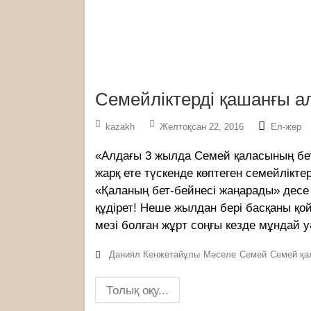
Семейліктерді қашанғы 
kazakh
Желтоқсан 22, 2016
Ел-жер
«Алдағы 3 жылда Семей қаласының бет-
жарқ ете түскенде көптеген семейлікте
«Қаланың бет-бейнесі жаңарады» десе б
құдірет! Неше жылдан бері басқаны қ
мезі болған жұрт соңғы кезде мұндай у
Даниял Кенжетайұлы
Мәселе
Семей
Семей қа
Толық оқу...