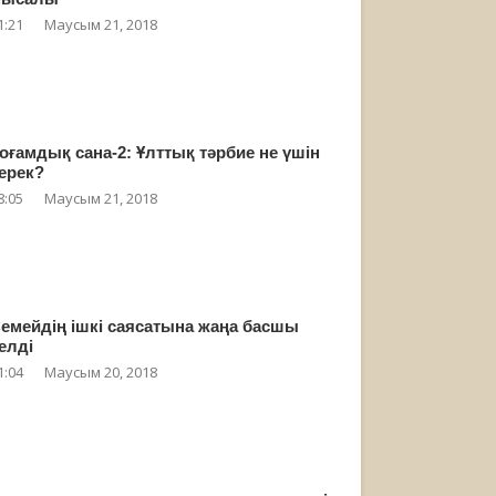
1:21
Маусым 21, 2018
оғамдық сана-2: Ұлттық тәрбие не үшін
ерек?
8:05
Маусым 21, 2018
емейдің ішкі саясатына жаңа басшы
елді
1:04
Маусым 20, 2018