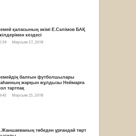
емей қаласының әкімі Е.Сәлімов БАҚ
кілдерімен кездесі
2:39
Маусым 27, 2018
емейдің балғын футболшылары
аһанның жарқын жұлдызы Неймарға
ол тартпақ
9:43
Маусым 25, 2018
.Жаншаеваның төбеден ұрғандай төрт
мысалы