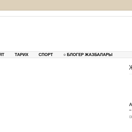
тық-танымдық порталы
ЯТ
ТАРИХ
СПОРТ
○ БЛОГЕР ЖАЗБАЛАРЫ
А
–
0