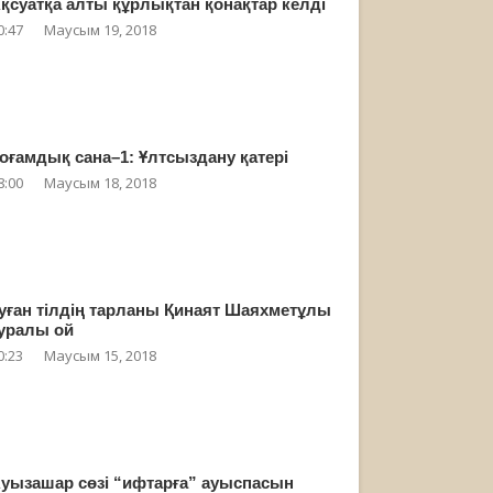
қсуатқа алты құрлықтан қонақтар келді
0:47
Маусым 19, 2018
оғамдық сана–1: Ұлтсыздану қатері
8:00
Маусым 18, 2018
уған тілдің тарланы Қинаят Шаяхметұлы
уралы ой
0:23
Маусым 15, 2018
уызашар сөзі “ифтарға” ауыспасын