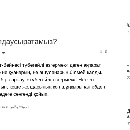
Ұ
2
алдаусыратамыз?
0
бейнесі түбегейлі өзгермек» деген ақпарат
«
қ
р не қуанарын, не ашуланарын білмей қалды.
2
ір сәрі-ау, «түбегейлі өзгермек». Неткен
ойып, көше жолдарының көп шұңқырынан әбден
әдеге сенгенді қойып,
ласы
Қ.Жұмәділ
Д
а
1