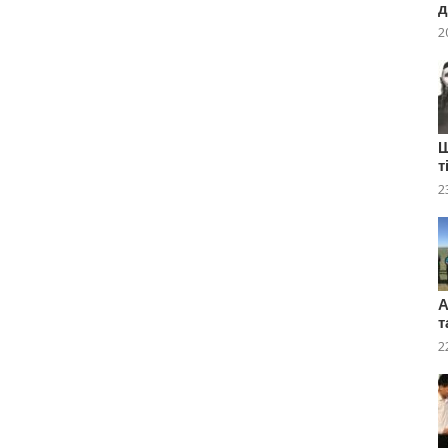
д
2
Ш
т
2
А
т
2