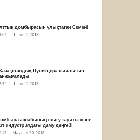
лттық домбырасын ұлықтаған Семей!
3:01
Шілде 2, 2018
Қазақстандық Пулитцер» сыйлығын
анжығалады
2:32
Шілде 2, 2018
омбыра аспабының шығу тарихы және
рт индустриядағы даму деңгейі
9:45
Маусым 30, 2018