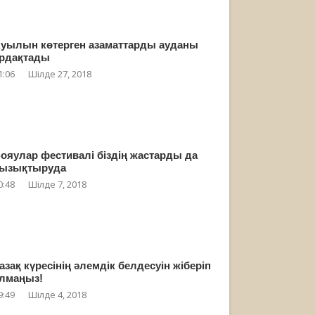
уылын көтерген азаматтарды ауданы
рдақтады
1:06
Шілде 27, 2018
ояулар фестивалі біздің жастарды да
ызықтыруда
0:48
Шілде 7, 2018
азақ күресінің әлемдік белдесуін жіберіп
лмаңыз!
9:49
Шілде 4, 2018