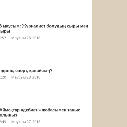
8 маусым: Журналист болудың сыры мен
жыры
0:57
Маусым 28, 2018
ңірлік, спорт, қалайсың?
0:20
Маусым 28, 2018
Аймақтар әдебиеті» жобасымен таныс
олыңыз
2:49
Маусым 27, 2018