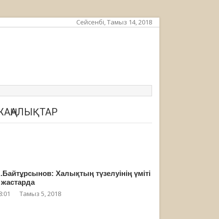
Сейсенбі, Тамыз 14, 2018
ЖАҢАЛЫҚТАР
.Байтұрсынов: Халықтың түзелуінің үміті
 жастарда
8:01
Тамыз 5, 2018