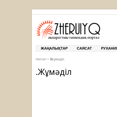
ЖЕРҰЙЫҚ
ақпарат
ЖАҢАЛЫҚТАР
САЯСАТ
РУХАНИ
Негізгі
>
Қ.Жұмәділ
Қ.Жұмәділ