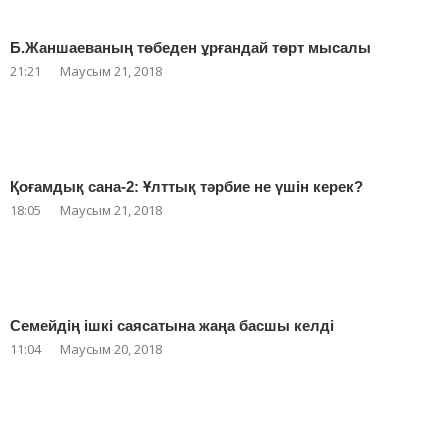
Б.Жаншаеваның төбеден ұрғандай төрт мысалы
21:21
Маусым 21, 2018
Қоғамдық сана-2: Ұлттық тәрбие не үшін керек?
18:05
Маусым 21, 2018
Семейдің ішкі саясатына жаңа басшы келді
11:04
Маусым 20, 2018