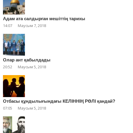
Адам ата салдырған мешіттің тарихы
14:07
Маусым 7, 2018
Олар ант қабылдады
20:52
Маусым 5, 2018
Отбасы құндылығындағы КЕЛІННІҢ РӨЛІ қандай?
07:05
Маусым 5, 2018