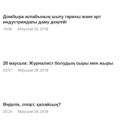
Домбыра аспабының шығу тарихы және арт
индустриядағы даму деңгейі
19:45
Маусым 30, 2018
28 маусым: Журналист болудың сыры мен жыры
20:57
Маусым 28, 2018
Өңірлік, спорт, қалайсың?
20:20
Маусым 28, 2018