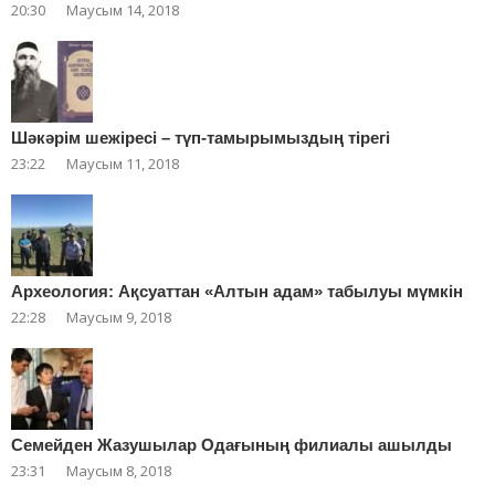
20:30
Маусым 14, 2018
Шәкәрім шежіресі – түп-тамырымыздың тірегі
23:22
Маусым 11, 2018
Археология: Ақсуаттан «Алтын адам» табылуы мүмкін
22:28
Маусым 9, 2018
Cемейден Жазушылар Одағының филиалы ашылды
23:31
Маусым 8, 2018