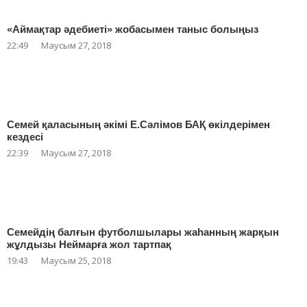
«Аймақтар әдебиеті» жобасымен таныс болыңыз
22:49
Маусым 27, 2018
Семей қаласының әкімі Е.Сәлімов БАҚ өкілдерімен
кездесі
22:39
Маусым 27, 2018
Семейдің балғын футболшылары жаһанның жарқын
жұлдызы Неймарға жол тартпақ
19:43
Маусым 25, 2018