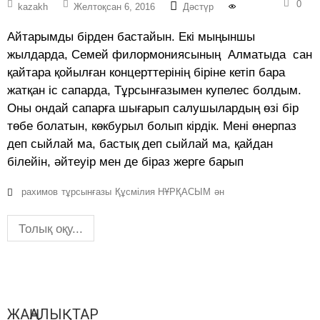
0
kazakh
Желтоқсан 6, 2016
Дәстүр
Айтарымды бірден бастайын. Екі мыңыншы
жылдарда, Семей филормониясының Алматыда сан
қайтара қойылған концерттерінің біріне кетіп бара
жатқан іс сапарда, Тұрсынғазымен купелес болдым.
Оны ондай сапарға шығарып салушылардың өзі бір
төбе болатын, көкбурыл болып кірдік. Мені өнерпаз
деп сыйлай ма, бастық деп сыйлай ма, қайдан
білейін, әйтеуір мен де біраз жерге барып
рахимов
тұрсынғазы
Құсмілия НҰРҚАСЫМ
ән
Толық оқу...
ЖАҢАЛЫҚТАР