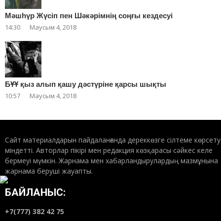
Мәшһүр Жүсіп пен Шәкәрімнің соңғы кездесуі
14:30
Маусым 4, 2018
БҰҰ қыз алып қашу дәстүріне қарсы шықты
10:57
Маусым 4, 2018
Сайт материалдарын пайдаланғанда дереккөзге сілтеме көрсету
міндетті. Авторлар пікірі мен редакция көзқарасы сәйкес келе
бермеуі мүмкін. Жарнама мен хабарландырулардың мазмұнына
жарнама беруші жауапты.
БАЙЛАНЫС:
+7(777) 382 42 75