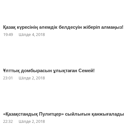
Қазақ күресінің әлемдік белдесуін жіберіп алмаңыз!
19:49
Шілде 4, 2018
Ұлттық домбырасын ұлықтаған Семей!
23:01
Шілде 2, 2018
«Қазақстандық Пулитцер» сыйлығын қанжығалады
22:32
Шілде 2, 2018