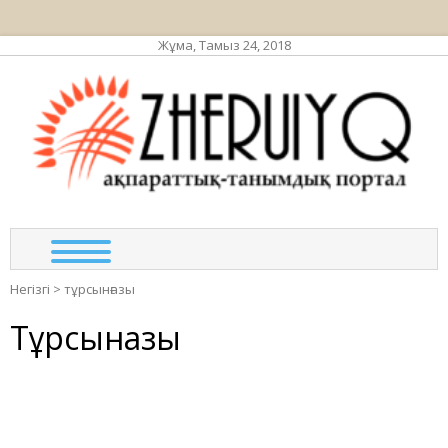
Жұма, Тамыз 24, 2018
ЖЕР
ақпа
та
по
Негізгі
>
тұрсынғазы
Тұрсынғазы