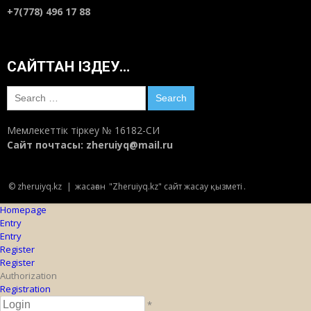
+7(778) 496 17 88
САЙТТАН ІЗДЕУ…
Search
for:
Мемлекеттік тіркеу № 16182-СИ
Сайт почтасы:
zheruiyq@mail.ru
© zheruiyq.kz
|
жасаған
"Zheruiyq.kz" сайт жасау қызметі
.
Homepage
Entry
Entry
Register
Register
Authorization
Registration
*