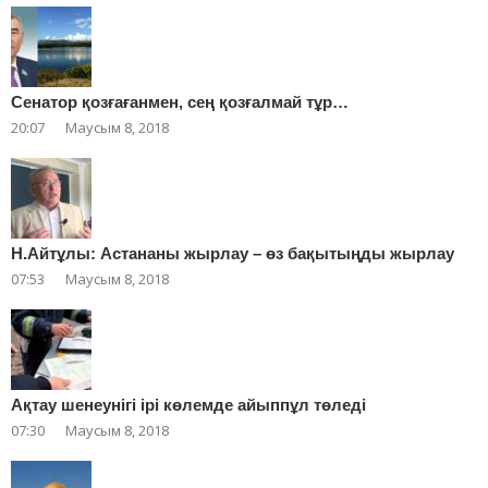
Сенатор қозғағанмен, сең қозғалмай тұр…
20:07
Маусым 8, 2018
Н.Айтұлы: Астананы жырлау – өз бақытыңды жырлау
07:53
Маусым 8, 2018
Ақтау шенеунігі ірі көлемде айыппұл төледі
07:30
Маусым 8, 2018