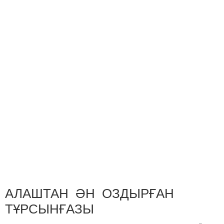
АЛАШТАН ӘН ОЗДЫРҒАН
ТҰРСЫНҒАЗЫ