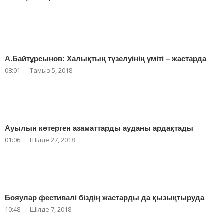
А.Байтұрсынов: Халықтың түзелуінің үміті – жастарда
08:01
Тамыз 5, 2018
Ауылын көтерген азаматтарды ауданы ардақтады
01:06
Шілде 27, 2018
Бояулар фестивалі біздің жастарды да қызықтыруда
10:48
Шілде 7, 2018