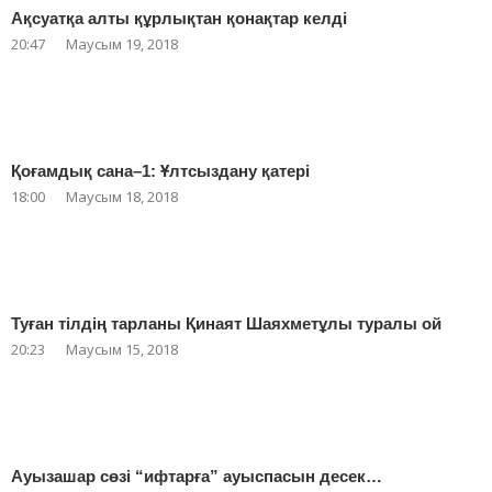
Ақсуатқа алты құрлықтан қонақтар келді
20:47
Маусым 19, 2018
Қоғамдық сана–1: Ұлтсыздану қатері
18:00
Маусым 18, 2018
Туған тілдің тарланы Қинаят Шаяхметұлы туралы ой
20:23
Маусым 15, 2018
Ауызашар сөзі “ифтарға” ауыспасын десек…