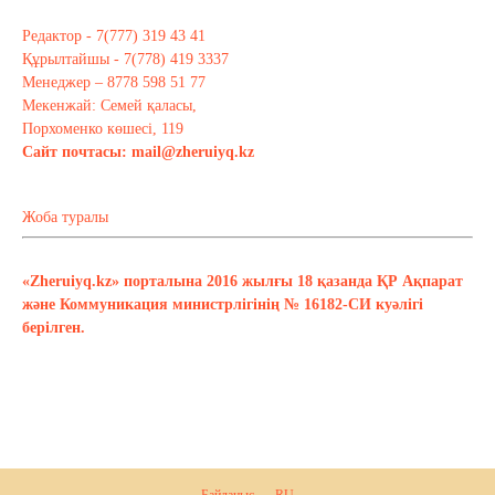
Редактор - 7(777) 319 43 41
Құрылтайшы - 7(778) 419 3337
Менеджер – 8778 598 51 77
Мекенжай: Семей қаласы,
Порхоменко көшесі, 119
Сайт почтасы:
mail@zheruiyq.kz
Жоба туралы
«Zheruiyq.kz» порталына 2016 жылғы 18 қазанда ҚР Ақпарат
және Коммуникация министрлігінің № 16182-СИ куәлігі
берілген.