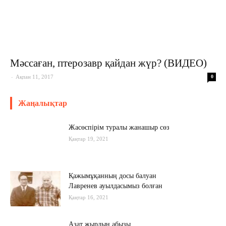
Мәссаған, птерозавр қайдан жүр? (ВИДЕО)
-
Ақпан 11, 2017
0
Жаңалықтар
Жасөспірім туралы жанашыр сөз
Қаңтар 19, 2021
Қажымұқанның досы балуан
Лавренев ауылдасымыз болған
Қаңтар 16, 2021
Азат жырдың абызы