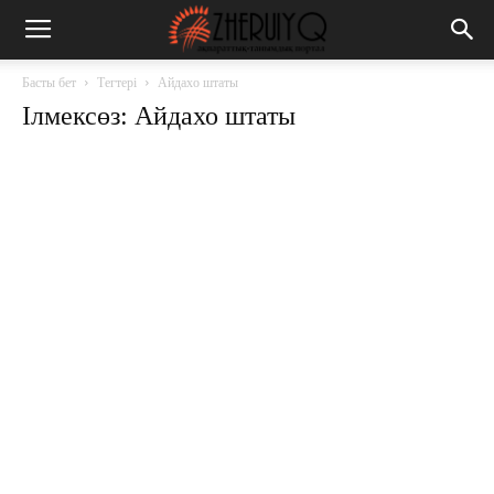
Басты бет
Тегтері
Айдахо штаты
Ілмексөз: Айдахо штаты