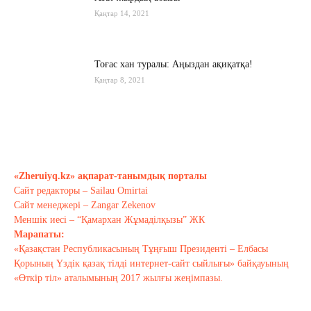
Қаңтар 14, 2021
Тоғас хан туралы: Аңыздан ақиқатқа!
Қаңтар 8, 2021
«Өнерге деген адалдықты – халыққа
деген адалдық деп ұғамын»
Желтоқсан 29, 2020
«Zheruiyq.kz» ақпарат-танымдық порталы
Сайт редакторы – Sailau Omirtai
Тағы оқу
Сайт менеджері – Zangar Zekenov
Меншік иесі – “Қамархан Жұмаділқызы” ЖК
Марапаты:
«Қазақстан Республикасының Тұңғыш Президенті – Елбасы
Қорының Үздік қазақ тілді интернет-сайт сыйлығы» байқауының
«Өткір тіл» аталымының 2017 жылғы жеңімпазы.