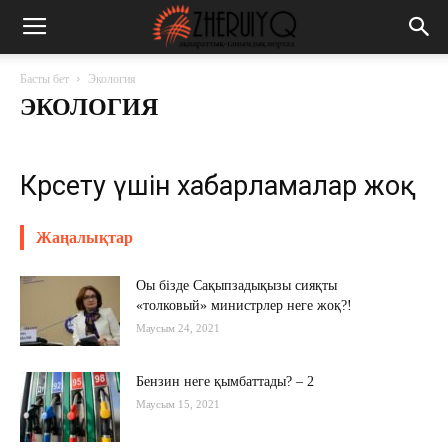
Басты бет
Экология
ЭКОЛОГИЯ
Көрсету үшін хабарламалар жоқ
Жаңалықтар
Оы бізде Сақыпзадықызы сияқты
«толковый» министрлер неге жоқ?!
Маусым 24, 2021
Бензин неге қымбаттады? – 2
Маусым 15, 2021