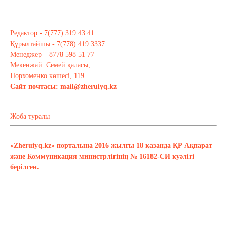
Редактор - 7(777) 319 43 41
Құрылтайшы - 7(778) 419 3337
Менеджер – 8778 598 51 77
Мекенжай: Семей қаласы,
Порхоменко көшесі, 119
Сайт почтасы:
mail@zheruiyq.kz
Жоба туралы
«Zheruiyq.kz» порталына 2016 жылғы 18 қазанда ҚР Ақпарат
және Коммуникация министрлігінің № 16182-СИ куәлігі
берілген.