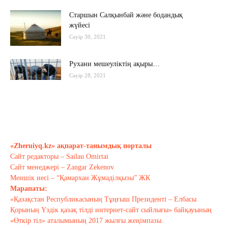
Старшын Салқынбай және бодандық
жүйесі
Сәуір 30, 2021
Рухани мешеуліктің ақыры…
Сәуір 28, 2021
Бүгінгі жастардың рухани әлемі
қандай?..
Сәуір 17, 2021
«Zheruiyq.kz» ақпарат-танымдық порталы
Сайт редакторы – Sailau Omirtai
Тағы оқу
Сайт менеджері – Zangar Zekenov
Меншік иесі – “Қамархан Жұмаділқызы” ЖК
Марапаты:
«Қазақстан Республикасының Тұңғыш Президенті – Елбасы
Қорының Үздік қазақ тілді интернет-сайт сыйлығы» байқауының
«Өткір тіл» аталымының 2017 жылғы жеңімпазы.