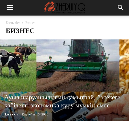
Басты бет
Бизнес
БИЗНЕС
Ауыл шаруашылығын дамытпай, бәсекеге
қабілетті экономика құру мүмкін емес
kazakh
-
Қыркүйек 15, 2020