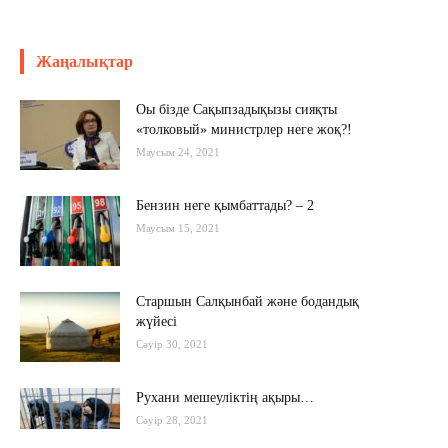
Жаңалықтар
Оы бізде Сақыпзадықызы сияқты
«толковый» министрлер неге жоқ?!
Маусым 24, 2021
Бензин неге қымбаттады? – 2
Маусым 15, 2021
Старшын Салқынбай және бодандық
жүйесі
Сәуір 30, 2021
Рухани мешеуліктің ақыры…
Сәуір 28, 2021