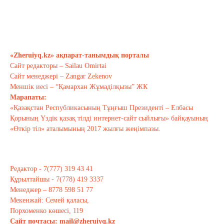
Бүгінгі жастардың рухани әлемі
қандай?..
Сәуір 17, 2021
«Zheruiyq.kz» ақпарат-танымдық порталы
Сайт редакторы – Sailau Omirtai
Тағы оқу
Сайт менеджері – Zangar Zekenov
Меншік иесі – “Қамархан Жұмаділқызы” ЖК
Марапаты:
«Қазақстан Республикасының Тұңғыш Президенті – Елбасы
Қорының Үздік қазақ тілді интернет-сайт сыйлығы» байқауының
«Өткір тіл» аталымының 2017 жылғы жеңімпазы.
Редактор - 7(777) 319 43 41
Құрылтайшы - 7(778) 419 3337
Менеджер – 8778 598 51 77
Мекенжай: Семей қаласы,
Порхоменко көшесі, 119
Сайт почтасы:
mail@zheruiyq.kz