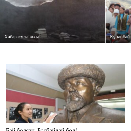
Хабарасу тарихы
Құнанбай
Бай болсаң, Басбайдай бол!