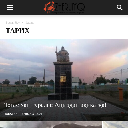
Басты бет
Тарих
ТАРИХ
Тоғас хан туралы: Аңыздан ақиқатқа!
kazakh
-
Қаңтар 8, 2021