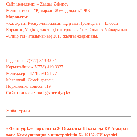
Тағы оқу
Сайт менеджері – Zangar Zekenov
Меншік иесі – “Қамархан Жұмаділқызы” ЖК
Марапаты:
«Қазақстан Республикасының Тұңғыш Президенті – Елбасы
Қорының Үздік қазақ тілді интернет-сайт сыйлығы» байқауының
«Өткір тіл» аталымының 2017 жылғы жеңімпазы.
Редактор - 7(777) 319 43 41
Құрылтайшы - 7(778) 419 3337
Менеджер – 8778 598 51 77
Мекенжай: Семей қаласы,
Порхоменко көшесі, 119
Сайт почтасы:
mail@zheruiyq.kz
Жоба туралы
«Zheruiyq.kz» порталына 2016 жылғы 18 қазанда ҚР Ақпарат
және Коммуникация министрлігінің № 16182-СИ куәлігі