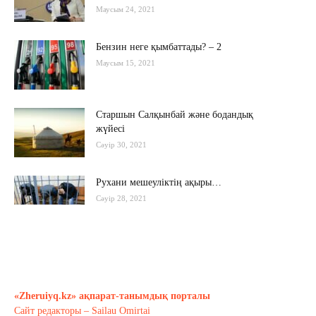
Маусым 24, 2021
Бензин неге қымбаттады? – 2
Маусым 15, 2021
Старшын Салқынбай және бодандық
жүйесі
Сәуір 30, 2021
Рухани мешеуліктің ақыры…
Сәуір 28, 2021
Бүгінгі жастардың рухани әлемі
қандай?..
Сәуір 17, 2021
«Zheruiyq.kz» ақпарат-танымдық порталы
Сайт редакторы – Sailau Omirtai