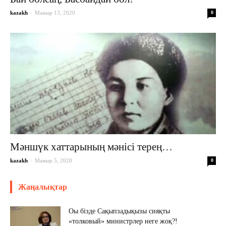
-
kazakh
Мамыр 13, 2020
0
Мәншүк хаттарының мәнісі терең…
-
kazakh
Мамыр 5, 2020
0
Жаңалықтар
Оы бізде Сақыпзадықызы сияқты
«толковый» министрлер неге жоқ?!