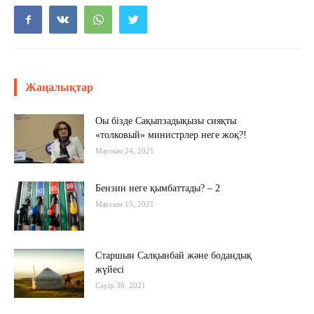
Жаңалықтар
Оы бізде Сақыпзадықызы сияқты
«толковый» министрлер неге жоқ?!
Маусым 24, 2021
Бензин неге қымбаттады? – 2
Маусым 15, 2021
Старшын Салқынбай және бодандық
жүйесі
Сәуір 30, 2021