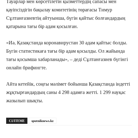
Тауарлар мен көрсетілетін қызметтердің сапасы мен
қауіпсіздігін бақылау комитетінің төрағасы Тимур
Сұлтанғазиевтің айтуынша, бүгін қайтыс болғандардың
қатарына тағы бір адам қосылған.
«Иә, Қазақстанда коронавирустан 30 адам қайтыс болды.
Бүгін статистикаға тағы бір адам қосылды. Ол жайында
тағы қосымша хабарланады», – деді Сұлтанғазиев бүгінгі
онлайн брифингте.
Айта кетейік, соңғы мәлімет бойынша Қазақстанда індетті
жұқтырғандардың саны 4 298 адамға жетті. 1 299 науқас
жазылып шықты.
СІЛТЕМЕ
sputniknews.kz