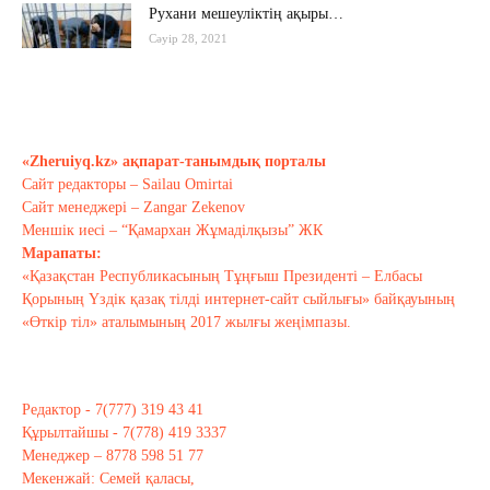
Рухани мешеуліктің ақыры…
Сәуір 28, 2021
Бүгінгі жастардың рухани әлемі
қандай?..
«Zheruiyq.kz» ақпарат-танымдық порталы
Сәуір 17, 2021
Сайт редакторы – Sailau Omirtai
Сайт менеджері – Zangar Zekenov
Тағы оқу
Меншік иесі – “Қамархан Жұмаділқызы” ЖК
Марапаты:
«Қазақстан Республикасының Тұңғыш Президенті – Елбасы
Қорының Үздік қазақ тілді интернет-сайт сыйлығы» байқауының
«Өткір тіл» аталымының 2017 жылғы жеңімпазы.
Редактор - 7(777) 319 43 41
Құрылтайшы - 7(778) 419 3337
Менеджер – 8778 598 51 77
Мекенжай: Семей қаласы,