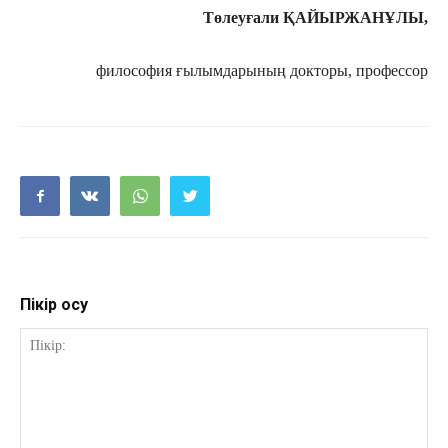
Төлеуғали ҚАЙЫРЖАНҰЛЫ,
философия ғылымдарының докторы, профессор
Пікір қосу