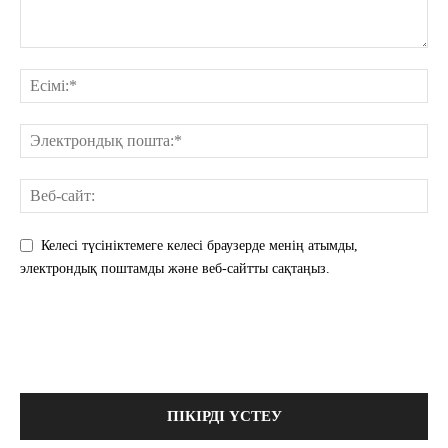
Келесі түсініктемеге келесі браузерде менің атымды,
электрондық поштамды және веб-сайтты сақтаңыз.