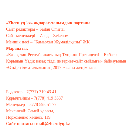
Бүгінгі жастардың рухани әлемі
қандай?..
«Zheruiyq.kz» ақпарат-танымдық порталы
Сәуір 17, 2021
Сайт редакторы – Sailau Omirtai
Сайт менеджері – Zangar Zekenov
Тағы оқу
Меншік иесі – “Қамархан Жұмаділқызы” ЖК
Марапаты:
«Қазақстан Республикасының Тұңғыш Президенті – Елбасы
Қорының Үздік қазақ тілді интернет-сайт сыйлығы» байқауының
«Өткір тіл» аталымының 2017 жылғы жеңімпазы.
Редактор - 7(777) 319 43 41
Құрылтайшы - 7(778) 419 3337
Менеджер – 8778 598 51 77
Мекенжай: Семей қаласы,
Порхоменко көшесі, 119
Сайт почтасы:
mail@zheruiyq.kz