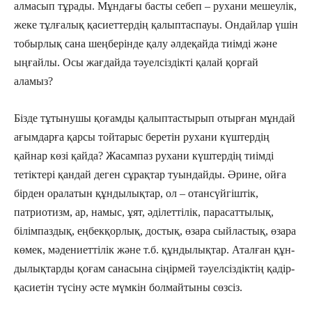
алма­сып тұрады. Мұндағы басты себеп – рухани мешеулік,
жеке тұлғалық қа­сиет­тердің қалыптаспауы. Ондайлар үшін
тобырлық сана шеңберінде қалу әлде­қайда тиімді және
ыңғайлы. Осы жағ­дайда тәуелсіздікті қалай қорғай
аламыз?
Бізде тұтынушы қоғамды қалыптас­тырып отырған мұндай
ағымдарға қарсы тойтарыс беретін рухани күштердің
қайнар көзі қайда? Жасампаз рухани күштердің тиімді
тетіктері қандай деген сұрақтар туындайды. Әрине, ойға
бірден оралатын құндылықтар, ол – отансүйгіштік,
патриотизм, ар, намыс, ұят, әділеттілік, парасаттылық,
білім­паздық, еңбекқорлық, достық, өзара сый­ластық, өзара
көмек, мәдениет­тілік және т.б. құндылықтар. Аталған құн­
дылықтарды қоғам санасына сіңірмей тәуелсіздіктің қадір-
қасиетін түсіну әсте мүмкін болмайтыны сөзсіз.