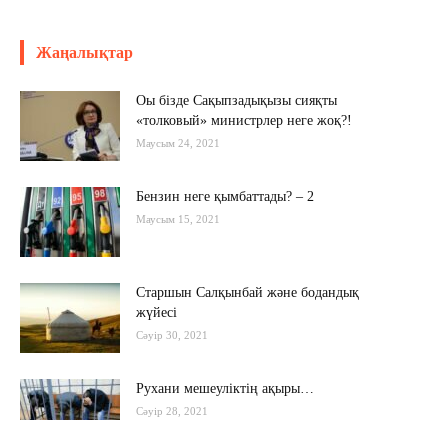
Жаңалықтар
Оы бізде Сақыпзадықызы сияқты
«толковый» министрлер неге жоқ?!
Маусым 24, 2021
Бензин неге қымбаттады? – 2
Маусым 15, 2021
Старшын Салқынбай және бодандық
жүйесі
Сәуір 30, 2021
Рухани мешеуліктің ақыры…
Сәуір 28, 2021