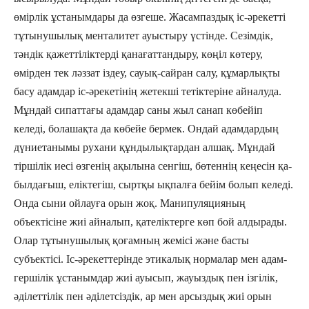
өмірлік ұстанымдары да өзгеше. Жасампаздық іс-әрекетті
тұтынушылық менталитет ауыстыру үстінде. Сезімдік,
тәндік қажеттіліктерді қанағаттандыру, көңіл көтеру,
өмірден тек ләззат іздеу, сауық-сайран салу, құмарлықты
басу адамдар іс-әрекетінің жетекші тетіктеріне айналуда.
Мұндай сипаттағы адамдар саны жыл санап көбейіп
келеді, болашақта да көбейе бермек. Ондай адамдардың
дүниетанымы рухани құндылықтардан алшақ. Мұндай
тіршілік иесі өзгенің ақылына сенгіш, бөтеннің кеңесін қа­
был­дағыш, еліктегіш, сыртқы ықпалға бейім болып келеді.
Онда сыни ойлауға орын жоқ. Манипуляцияның
объектісіне жиі айналып, қателіктерге көп бой алдырады.
Олар тұтынушылық қоғамның жемісі және басты
субъектісі. Іс-әре­кет­терінде этикалық нормалар мен адам­
гер­шілік ұстанымдар жиі ауысып, жауыз­дық пен ізгілік,
әділеттілік пен әділет­сіздік, ар мен арсыздық жиі орын