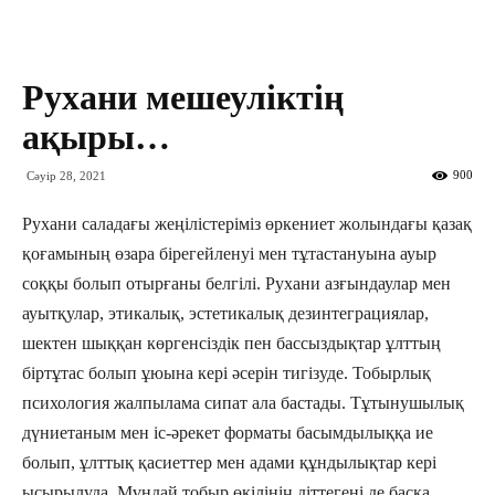
Рухани мешеуліктің
ақыры…
900
Сәуір 28, 2021
Рухани саладағы жеңіліс­тері­міз өркениет жолындағы қазақ
қоға­­мының өзара бірегейленуі мен тұтас­тануына ауыр
соққы болып отыр­ғаны белгілі. Рухани азғындаулар мен
ауыт­қулар, этикалық, эстетикалық дезинтеграциялар,
шектен шыққан көрген­сіздік пен бассыздықтар ұлттың
біртұтас болып ұюына кері әсерін тигізуде. Тобырлық
психология жалпылама сипат ала бастады. Тұтынушылық
дүниетаным мен іс-әрекет форматы басымдылыққа ие
болып, ұлттық қасиеттер мен адами құндылықтар кері
ысырылуда. Мұндай тобыр өкілінің діттегені де басқа,