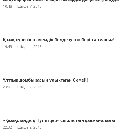
10:48
Шілде 7, 2018
Қазақ күресінің әлемдік белдесуін жіберіп алмаңыз!
19:49
Шілде 4, 2018
Ұлттық домбырасын ұлықтаған Семей!
23:01
Шілде 2, 2018
«Қазақстандық Пулитцер» сыйлығын қанжығалады
22:32
Шілде 2, 2018