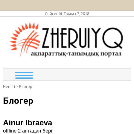
Сейсенбі, Тамыз 7, 2018
ЖЕР
ақпа
тан
по
Негізгі
>
Блогер
Блогер
Ainur Ibraeva
offline 2 аптадан бері