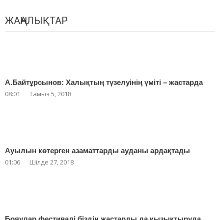
ЖАҢАЛЫҚТАР
А.Байтұрсынов: Халықтың түзелуінің үміті – жастарда
08:01
Тамыз 5, 2018
Ауылын көтерген азаматтарды ауданы ардақтады
01:06
Шілде 27, 2018
Бояулар фестивалі біздің жастарды да қызықтыруда