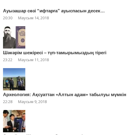
Ауызашар сөзі “ифтарға” ауыспасын десек…
20:30
Маусым 14, 2018
Шәкәрім шежіресі – түп-тамырымыздың тірегі
23:22
Маусым 11, 2018
Археология: Ақсуаттан «Алтын адам» табылуы мүмкін
22:28
Маусым 9, 2018