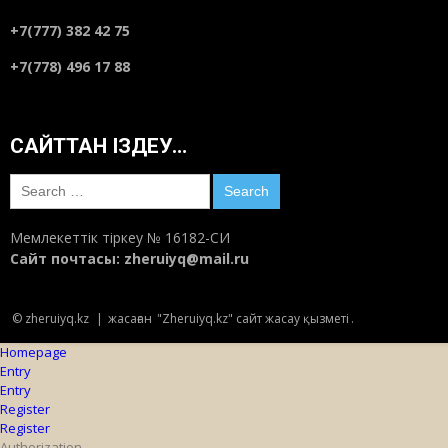
+7(777) 382 42 75
+7(778) 496 17 88
САЙТТАН ІЗДЕУ…
Search
for:
Мемлекеттік тіркеу № 16182-СИ
Сайт почтасы:
zheruiyq@mail.ru
© zheruiyq.kz
|
жасаған
"Zheruiyq.kz" сайт жасау қызметі
.
Homepage
Entry
Entry
Register
Register
Authorization