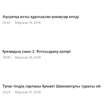
Ақсуатқа алты құрлықтан қонақтар келді
20:47
Маусым 19, 2018
Қоғамдық сана–1: Ұлтсыздану қатері
18:00
Маусым 18, 2018
Туған тілдің тарланы Қинаят Шаяхметұлы туралы ой
20:23
Маусым 15, 2018