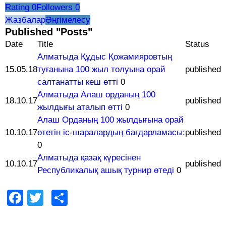
Rating
0
Followers
0
Жазбалар
Әңгімелесу
Published "Posts"
Date
Title
Status
Алматыда Құдыс Қожамияровтың
15.05.18
туғанына 100 жыл толуына орай
published
салтанатты кеш өтті
0
Алматыда Алаш орданың 100
18.10.17
published
жылдығы аталып өтті
0
Алаш Орданың 100 жылдығына орай
10.10.17
өтетін іс-шаралардың бағдарламасы:
published
0
Алматыда қазақ күресінен
10.10.17
published
Республикалық ашық турнир өтеді
0
Facebook
Twitter
Share