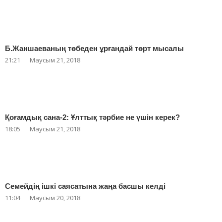
Б.Жаншаеваның төбеден ұрғандай төрт мысалы
21:21
Маусым 21, 2018
Қоғамдық сана-2: Ұлттық тәрбие не үшін керек?
18:05
Маусым 21, 2018
Семейдің ішкі саясатына жаңа басшы келді
11:04
Маусым 20, 2018