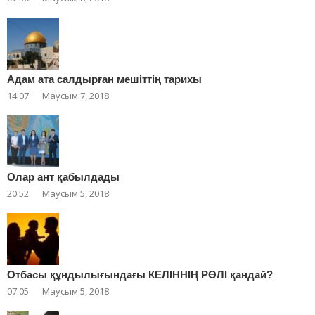
Адам ата салдырған мешіттің тарихы
14:07
Маусым 7, 2018
Олар ант қабылдады
20:52
Маусым 5, 2018
Отбасы құндылығындағы КЕЛІННІҢ РӨЛІ қандай?
07:05
Маусым 5, 2018