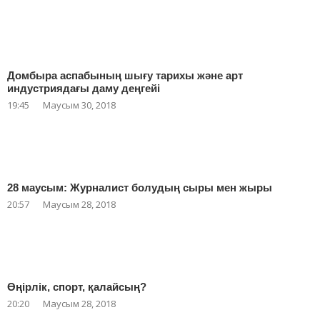
Домбыра аспабының шығу тарихы және арт
индустриядағы даму деңгейі
19:45
Маусым 30, 2018
28 маусым: Журналист болудың сыры мен жыры
20:57
Маусым 28, 2018
Өңірлік, спорт, қалайсың?
20:20
Маусым 28, 2018