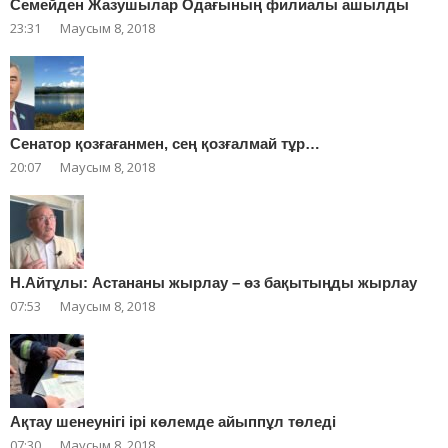
Cемейден Жазушылар Одағының филиалы ашылды
23:31
Маусым 8, 2018
Сенатор қозғағанмен, сең қозғалмай тұр…
20:07
Маусым 8, 2018
Н.Айтұлы: Астананы жырлау – өз бақытыңды жырлау
07:53
Маусым 8, 2018
Ақтау шенеунігі ірі көлемде айыппұл төледі
07:30
Маусым 8, 2018