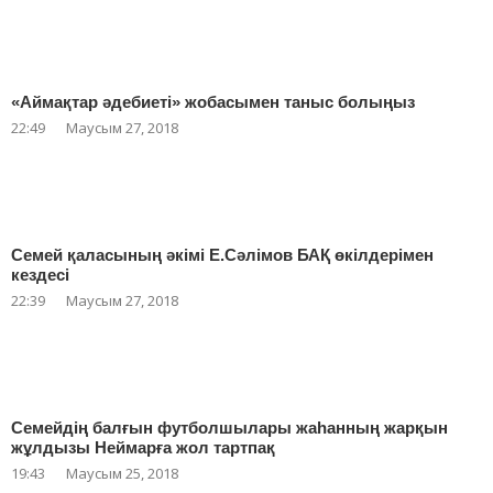
«Аймақтар әдебиеті» жобасымен таныс болыңыз
22:49
Маусым 27, 2018
Семей қаласының әкімі Е.Сәлімов БАҚ өкілдерімен
кездесі
22:39
Маусым 27, 2018
Семейдің балғын футболшылары жаһанның жарқын
жұлдызы Неймарға жол тартпақ
19:43
Маусым 25, 2018