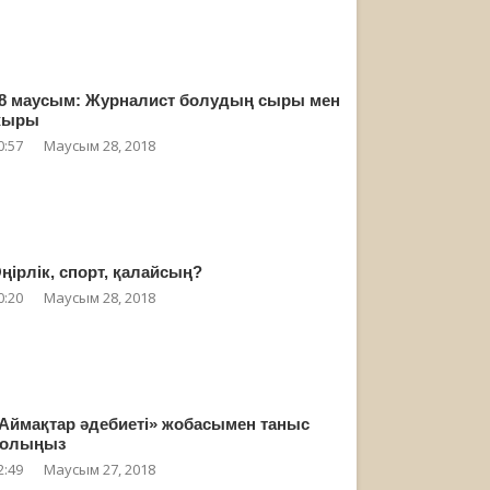
8 маусым: Журналист болудың сыры мен
жыры
0:57
Маусым 28, 2018
ңірлік, спорт, қалайсың?
0:20
Маусым 28, 2018
Аймақтар әдебиеті» жобасымен таныс
олыңыз
2:49
Маусым 27, 2018