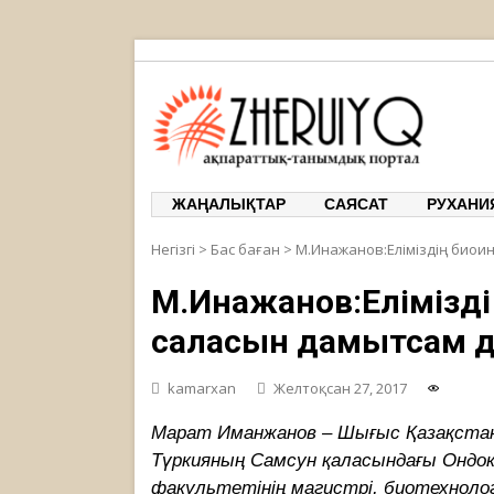
ЖЕРҰЙЫҚ
ақпарат
ЖАҢАЛЫҚТАР
САЯСАТ
РУХАНИ
Негізгі
>
Бас баған
>
М.Инажанов:Еліміздің биои
М.Инажанов:Елімізді
саласын дамытсам д
kamarxan
Желтоқсан 27, 2017
Марат Иманжанов – Шығыс Қазақстан
Түркияның Самсун қаласындағы Ондок
факультетінің магистрі, биотехноло