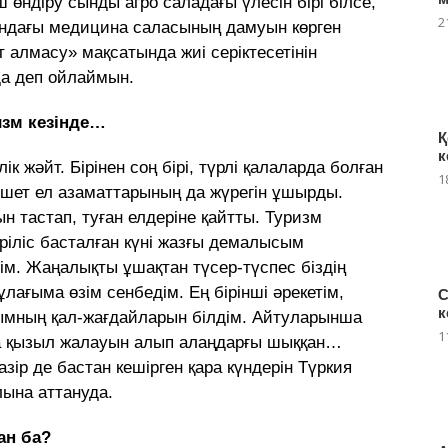
 өндіру сынды агро саладағы үлесін бірі білсе,
2
сындағы медицина саласының дамуын көрген
т алмасу» мақсатында жиі серіктесетінін
да деп ойлаймын.
изм кезінде…
Қ
к
ік жәйт. Бірінен соң бірі, түрлі қалаларда болған
1
, шет ел азаматтарының да жүрегін ұшырды.
ын тастап, туған елдеріне қайтты. Туризм
еріліс басталған күні жазғы демалысым
ім. Жаңалықты ұшақтан түсер-түспес біздің
құлағыма өзім сенбедім. Ең бірінші әрекетім,
С
к
ымның қал-жағдайларын білдім. Айтуларынша
1
а қызыл жалауын алып алаңдарғы шыққан…
азір де бастан кешірген қара күндерін Түркия
ына аттануда.
ан ба?