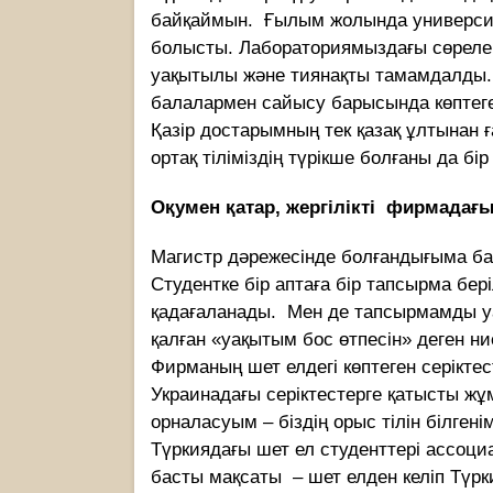
байқаймын. Ғылым жолында университе
болысты. Лабораториямыздағы сөреле
уақытылы және тиянақты тамамдалды. 
балалармен сайысу барысында көптеген
Қазір достарымның тек қазақ ұлтынан 
ортақ тіліміздің түрікше болғаны да бір
Оқумен қатар, жергілікті фирмада
Магистр дәрежесінде болғандығыма ба
Студентке бір аптаға бір тапсырма бе
қадағаланады. Мен де тапсырмамды у
қалған «уақытым бос өтпесін» деген ни
Фирманың шет елдегі көптеген серіктес
Украинадағы серіктестерге қатысты ж
орналасуым – біздің орыс тілін білгені
Түркиядағы шет ел студенттері ассо
басты мақсаты – шет елден келіп Түрк