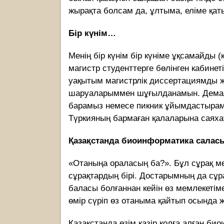
жырақта болсам да, ұлтыма, еліме қат
Бір күнім…
Менің бір күнім бір күніме ұқсамайды (к
магистр студенттерге бөлінген кабинет
уақытым магистрлік диссертациямды ж
шаруаларыммен шұғылданамын. Демалы
барамыз немесе пикник ұйымдастырамы
Түркияның бармаған қалаларына саяха
Қазақстанда биоинформатика салас
«Отаныңа ораласың ба?». Бұл сұрақ м
сұрақтардың бірі. Достарымның да сұр
баласы болғаннан кейін өз мемлекетім
өмір сүріп өз отаныма қайтып осында ж
Қазақстанда өзім қазір қолға алған б