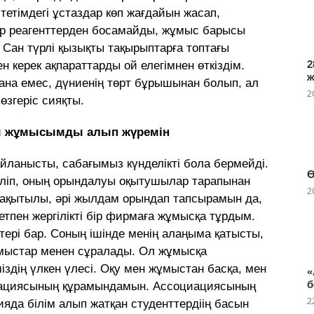
тімдегі ұстаздар көп жағдайын жасап,
р реагенттерден босамайды, жұмыс барысы
Сан түрлі қызықты тақырыптарға топтағы
2
 керек ақпараттарды ой елегімнен өткіздім.
ғана емес, дүниенің төрт бұрышынан болып, ал
2
 өзгеріс сияқты.
ғы жұмысымды алып жүремін
йланысты, сабағымыз күнделікті бола бермейді.
Ө
ріліп, оның орындалуы оқытушылар тарапынан
2
ақытылы, әрі жылдам орындап тапсырамын да,
етпен жергілікті бір фирмаға жұмысқа тұрдым.
тері бар. Соның ішінде менің алаңыма қатысты,
ұмыстар менен сұралады. Ол жұмысқа
міздің үлкен үлесі. Оқу мен жұмыстан басқа, мен
«
б
циациясының құрамындамын. Ассоциациясының
2
ияда білім алып жатқан студенттердіің басын