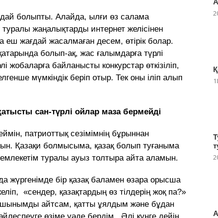
А
2
дай болыпты. Алайда, ылғи өз салама
 туралы жаңалықтарды интернет желісінен
 еш жағдай жасалмаған десем, өтірік болар.
атарында болып-ақ, жас ғалымдарға түрлі
і жобаларға байланысты конкурстар өткізіліп,
Қ
лгенше мүмкіндік беріп отыр. Тек оны іліп алып
1
қатысты сан-түрлі ойлар маза бермейді
еймін, патриоттық сезімімнің бұрыннан
Т
ймын. Қазақи болмысыма, қазақ болып туғаныма
т
2
емлекетім туралы ауыз толтыра айта аламын.
яда жүргенімде бір қазақ баламен өзара орысша
еліп, «сендер, қазақтардың өз тілдерің жоқ па?»
, шынымды айтсам, қатты ұялдым және бұдан
А
йлеспеуге өзіме уәде бердім.. Әлі күнге дейін,