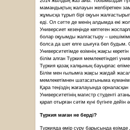
2014 жылдың жаз айы. Тобымыздан тү
мамандықтың жалауын желбіреткен зам
жұмысқа тұрып бірі оқуын жалғастырып,
еді. Ол сәтте де менің алдымда екі жол
Универсиет кезеңінде көптеген жоспа
болар оқуымды жалғастыру – шешімімні
болса да шет елге шығуға бел будым. 
Университетімде өзімнің жақсы көретін
білім алған Түркия мемлекетіндегі уни
Түркия қазақ халқының бауырлас еліме
Білім мен ғылымға жақсы жағдай жаса
мемлекетімнен шатасатыныма күмәнім ж
Қара теңіздің жағалауында орналасқа
Университетінің магистр студенті атан
қарап отырған сәтім күні бүгінге дейін ә
Түркия маған не берді?
Түркияда өмір сүру барысында өзімде д