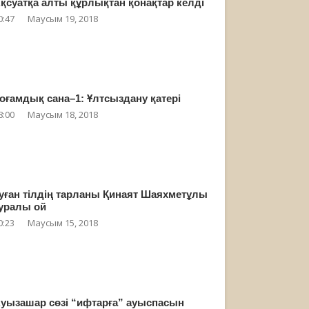
қсуатқа алты құрлықтан қонақтар келді
0:47
Маусым 19, 2018
оғамдық сана–1: Ұлтсыздану қатері
8:00
Маусым 18, 2018
уған тілдің тарланы Қинаят Шаяхметұлы
уралы ой
0:23
Маусым 15, 2018
уызашар сөзі “ифтарға” ауыспасын