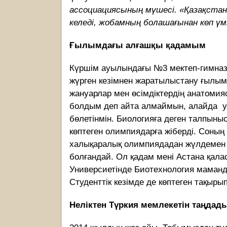
ассоциациясының мүшесі. «Қазақста
келеді, жобамның болашағынан көп үмі
Ғылымдағы алғашқы қадамым
Күршім ауылындағы №3 мектеп-гимназ
жүрген кезімнен жаратылыстану ғылы
жануарлар мен өсімдіктердің анатомияс
болдым деп айта алмаймын, алайда уа
бөлетінмін. Биологияға деген талпыны
көптеген олимпиядарға жіберді. Соның 
халықаралық олимпиядадан жүлдемен о
болғандай. Ол қадам мені Астана қал
Универсиетінде Биотехнология маманды
Студенттік кезімде де көптеген тақыр
Неліктен Түркия мемлекетін таңдад