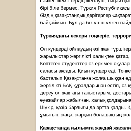
сәйкес жемістердің жетілуін, тыңайтқыш
бірі біле бермес. Түркия Республика
біздің қазақстандық дәрігерлер «ақпара
байқаймын. Бұл да біз үшін үлкен пай
Түркиядағы әскери төңкеріс, террор
Ол күндерді ойлаудың өзі жан түршігерл
жарылыстар жергілікті халықпен қатар
Көптеген студенттер өз еркімен оқулар
саласы ақсады. Қиын күндер еді. Төңк
басталып Қазақстанға жолға шыққан ед
жергілікті БАҚ құралдарынан естіп, өз 
дереу ол жақтағы таныстарым, достар
әуежайлар жабылған, халық қолдарын
Шүкір, қазір барлығы да артта қалды. Қ
ұмытып, жаңа, жарқын болашақтың жол
Қазақстанда ғылымға жағдай жасалғ