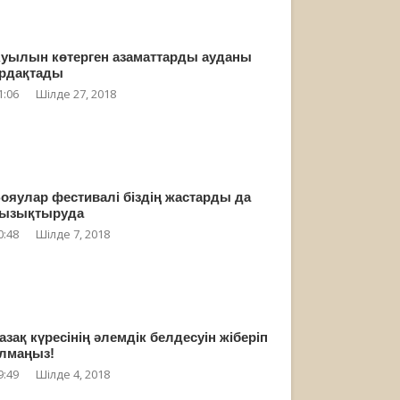
уылын көтерген азаматтарды ауданы
рдақтады
1:06
Шілде 27, 2018
ояулар фестивалі біздің жастарды да
ызықтыруда
0:48
Шілде 7, 2018
азақ күресінің әлемдік белдесуін жіберіп
лмаңыз!
9:49
Шілде 4, 2018