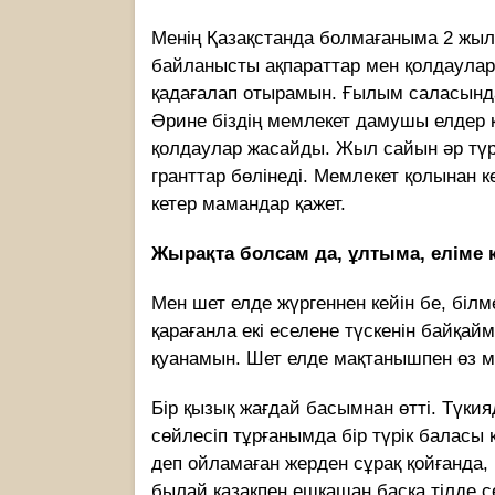
Менің Қазақстанда болмағаныма 2 жыл
байланысты ақпараттар мен қолдаулар
қадағалап отырамын. Ғылым саласында
Әрине біздің мемлекет дамушы елдер қ
қолдаулар жасайды. Жыл сайын әр түрл
гранттар бөлінеді. Мемлекет қолынан ке
кетер мамандар қажет.
Жырақта болсам да, ұлтыма, еліме 
Мен шет елде жүргеннен кейін бе, білм
қарағанла екі еселене түскенін байқа
қуанамын. Шет елде мақтанышпен өз м
Бір қызық жағдай басымнан өтті. Түки
сөйлесіп тұрғанымда бір түрік баласы к
деп ойламаған жерден сұрақ қойғанда
былай қазақпен ешқашан басқа тілде сө