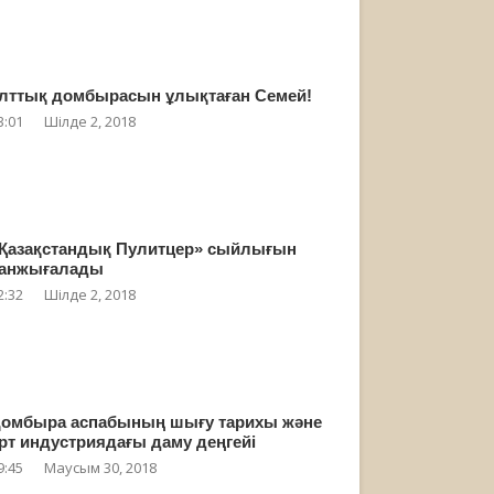
лттық домбырасын ұлықтаған Семей!
3:01
Шілде 2, 2018
Қазақстандық Пулитцер» сыйлығын
анжығалады
2:32
Шілде 2, 2018
омбыра аспабының шығу тарихы және
рт индустриядағы даму деңгейі
9:45
Маусым 30, 2018