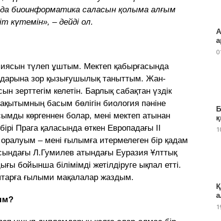
нда биоинформатика саласын қолыма алғым
т күтемін», – дейді ол.
А
а
0
иясын түлеп ұштым. Мектеп қабырғасында
мдарына зор қызығушылық таныттым. Жан-
ын зерттегім келетін. Барлық сабақтан үздік
қытымның басым бөлігін биология пәніне
Б
сымды көргеннен болар, мені мектеп атынан
қ
бірі Прага қаласында өткен Европадағы ІІ
1
ралуым – мені ғылымға итермелеген бір қадам
асындағы Л.Гумилев атындағы Еуразия Ұлттық
ғы бойынша білімімді жетілдіруге ықпал етті.
ыптарға ғылыми мақалалар жаздым.
Қ
а
ым?
1