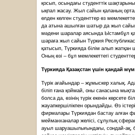
қосып, осындағы студенттік шақтарының
ықпал жасау. Жыл сайын қаланың орт
елден келген студенттер өз мемлекетт
да атына ашылған шатыр да жыл сайы
мәдени шаралар аясында Ыстамбұл қа
шараға жыл сайын Түркия Республикас
қатысып, Түркияда білім алып жатқан 
Оның өзі – бұл мемлекеттегі студентте
Түркияда Қазақстан үшін қандай мүм
Түрік ағайындар – жұмыскер халық. Ад
біліп ғана қоймай, оны санасына мықта
болса да, өзінің түрік екенін көрсете 
жауапкершілікпен орындайды. Өз істер
фирмалары Түркиядан бастау алған фир
мейманханалар желісі, сұлулық сферас
ауыл шаруашылығындағы, сондай-ақ, б