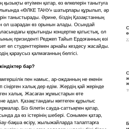
 қызықты өтуімен қатар, өз өлкелерін танытуға
алығында «ӨЛКЕ ТАНУ» шатырлары құрылып, әр
ерін таныстырады. Әрине, біздің Қазақстанның
н ол шарадан өз орынын алады. Осындай
С
ласындағы қорытынды концертке қатыстық, ол
ө
ының призиденті Реджеп Тайып Ердоғанның өзі
2
шет ел студенттерімен арнайы кездесу жасайды.
рдің қараусыз қалмағанның белгісі.
кіндіктер бар?
С
ж
амгершілік пен намыс, ар-ожданның не екенін
ж
п сіңірген халық дер едім. Жердің қай жерінде
1
білген халық. Жасаған жұмыстарын өте
іне адал. Қазақстандағы көптеген құрылыс
малар. Біз білетін сауда-саттықпен қатар,
ында да өз істерінің шебері. Сонымен қатар,
ау-бақша өсіру, жылыжайларда талаптарға
Б