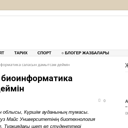
тық-танымдық порталы
ЯТ
ТАРИХ
СПОРТ
○ БЛОГЕР ЖАЗБАЛАРЫ
нформатика саласын дамытсам деймін
ң биоинформатика
еймін
0
А
–
 облысы, Күршім ауданының тумасы.
0
уз Майс Университетінің биотехнология
г, Түркиядағы шет ел студенттері