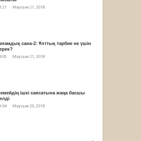
1:21
Маусым 21, 2018
оғамдық сана-2: Ұлттық тәрбие не үшін
ерек?
8:05
Маусым 21, 2018
емейдің ішкі саясатына жаңа басшы
елді
1:04
Маусым 20, 2018