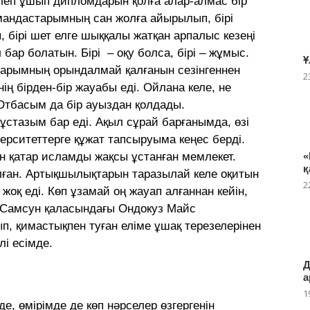
леп ұшып дипломдарын қолға алар-алмас бір
андастарымның сан жолға айырылып, бірі
 бірі шет елге шыққалы жатқан арпалыс кезеңі
 бар болатын. Бірі – оқу болса, бірі – жұмыс.
Ұ
рларымның орындалмай қалғанын сезінгеннен
2
ң бірден-бір жауабы еді. Ойлана келе, не
Отбасым да бір ауыздан қолдады.
 ұстазым бар еді. Ақыл сұрай барғанымда, өзі
верситеттерге құжат тапсыруыма кеңес берді.
н қатар исламды жақсы ұстанған мемлекет.
«
қ
лған. Артықшылықтарын таразылай келе оқитын
2
оқ еді. Көп ұзамай оң жауап алғаннан кейін,
н Самсун қаласындағы Ондокуз Майс
ып, қимастықпен туған еліме ұшақ терезелерінен
лі есімде.
Д
а
1
е, өмірімде де көп нәрселер өзгергенін