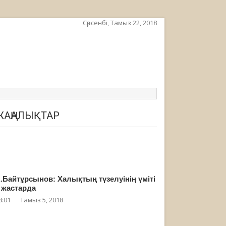
Сәрсенбі, Тамыз 22, 2018
ЖАҢАЛЫҚТАР
.Байтұрсынов: Халықтың түзелуінің үміті
 жастарда
8:01
Тамыз 5, 2018