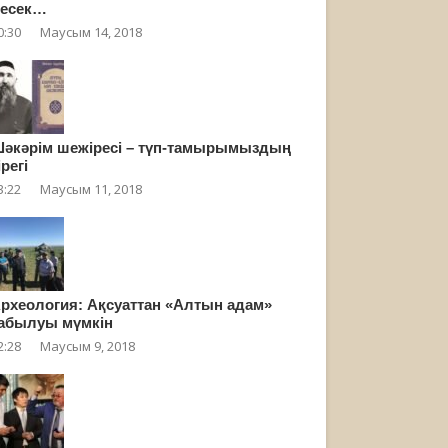
есек…
0:30
Маусым 14, 2018
әкәрім шежіресі – түп-тамырымыздың
ірегі
3:22
Маусым 11, 2018
рхеология: Ақсуаттан «Алтын адам»
абылуы мүмкін
2:28
Маусым 9, 2018