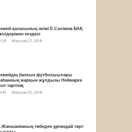
емей қаласының әкімі Е.Сәлімов БАҚ
кілдерімен кездесі
2:39
Маусым 27, 2018
емейдің балғын футболшылары
аһанның жарқын жұлдызы Неймарға
ол тартпақ
9:43
Маусым 25, 2018
.Жаншаеваның төбеден ұрғандай төрт
мысалы