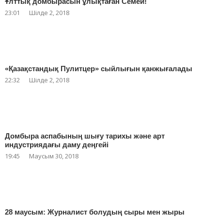
Ұлттық домбырасын ұлықтаған Семей!
23:01
Шілде 2, 2018
«Қазақстандық Пулитцер» сыйлығын қанжығалады
22:32
Шілде 2, 2018
Домбыра аспабының шығу тарихы және арт
индустриядағы даму деңгейі
19:45
Маусым 30, 2018
28 маусым: Журналист болудың сыры мен жыры