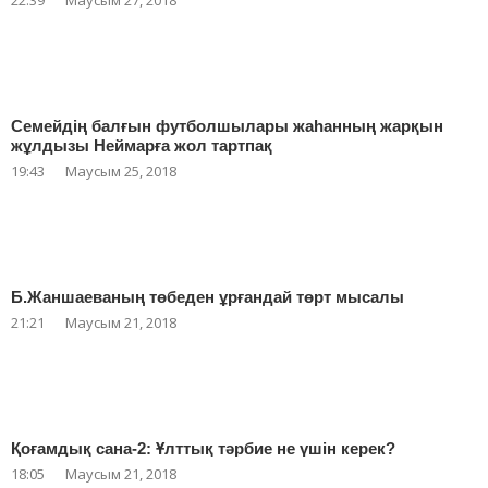
22:39
Маусым 27, 2018
Семейдің балғын футболшылары жаһанның жарқын
жұлдызы Неймарға жол тартпақ
19:43
Маусым 25, 2018
Б.Жаншаеваның төбеден ұрғандай төрт мысалы
21:21
Маусым 21, 2018
Қоғамдық сана-2: Ұлттық тәрбие не үшін керек?
18:05
Маусым 21, 2018