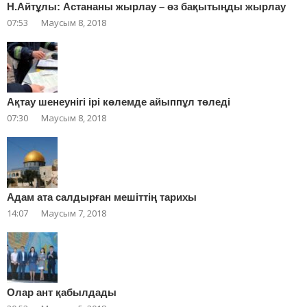
Н.Айтұлы: Астананы жырлау – өз бақытыңды жырлау
07:53
Маусым 8, 2018
Ақтау шенеунігі ірі көлемде айыппұл төледі
07:30
Маусым 8, 2018
Адам ата салдырған мешіттің тарихы
14:07
Маусым 7, 2018
Олар ант қабылдады