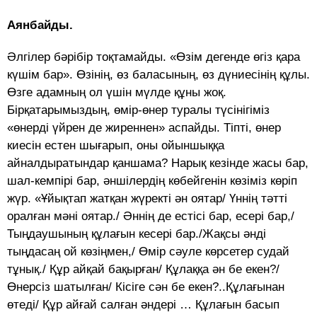
Аянбайды.
Әлгілер бәрібір тоқтамайды. «Өзім дегенде өгіз қара
күшім бар». Өзінің, өз баласының, өз дүниесінің құлы.
Өзге адамның ол үшін мүлде құны жоқ.
Бірқатарымыздың, өмір-өнер туралы түсінігіміз
«өнерді үйрен де жиреннен» аспайды. Тіпті, өнер
киесін естен шығарып, оны ойыншыққа
айналдыратындар қаншама? Нарық кезінде жасы бар,
шал-кемпірі бар, әншілердің көбейгенін көзіміз көріп
жүр. «Ұйықтап жатқан жүректі ән оятар/ Үннің тәтті
оралған мәні оятар./ Әннің де естісі бар, есері бар,/
Тыңдаушының құлағын кесері бар./Жақсы әнді
тыңдасаң ой көзіңмен,/ Өмір сәуле көрсетер судай
тұнық./ Құр айқай бақырған/ Құлаққа ән бе екен?/
Өнерсіз шатылған/ Кісіге сән бе екен?..Құлағынан
өтеді/ Құр айғай салған әндері … Құлағын басып