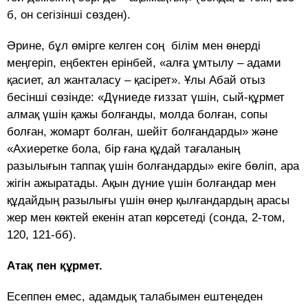
б, он сегізінші сөзден).
Әрине, бұл өмірге келген соң білім мен өнерді
меңгеріп, еңбектен ерінбей, «алға ұмтылу – адами
қасиет, ал жанталасу – қасірет». Ұлы Абай отыз
бесінші сөзінде: «Дүниеде ғиззат үшін, сый-құрмет
алмақ үшін қажы болғанды, молда болған, сопы
болған, жомарт болған, шейіт болғандарды» және
«Ахиеретке бола, бір ғана құдай тағаланың
разылығын таппақ үшін болғандарды» екіге бөліп, ара
жігін ажыратады. Ақын дүние үшін болғандар мен
құдайдың разылығы үшін өнер қылғандардың арасы
жер мен көктей екенін атап көрсетеді (сонда, 2-том,
120, 121-бб).
Атақ пен құрмет.
Есеппен емес, адамдық талабымен ештеңеден