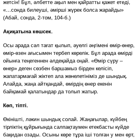
жетсін! Бұл, әлбетте ақыл мен қайратты қажет етеді,
«…сонда билеуші, әмірші жүрек болса жарайды»
(Абай, сонда, 2-том, 104-б.)
Ақиқатына көшсек.
Осы арада сәл тағат қылып, әуелгі әңгімені өмір-өнер,
өмір-өзен ағысымен тербеп көрелік. Бұл арада өмірді
ойынға теңегеннен әлдеқайда оңай. «Өмір сүру –
өнер» деген сөзбен баршамыз бірден келісіп,
жапатармағай жіктеп ала жөнелетініміз де шындық.
Алайда, жаңа айтқандай, өмірдің өнер екенін
байқамай қалатындар да толып жатыр.
Көп, тіпті.
Өкінішті, ләкин шындық солай. Жаңағылар, күйбең
тірліктің құйрығында салпақтаумен етекбасты күйде
бақидан озады. Осыны көре тұра іші толған у мен өрт,