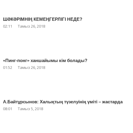
ШӘКӘРІМНІҢ КЕМЕҢГЕРЛІГІ НЕДЕ?
02:11
Тамыз 26, 2018
«Пинг-понг» ханшайымы кім болады?
01:52
Тамыз 26, 2018
А.Байтұрсынов: Халықтың түзелуінің үміті – жастарда
08:01
Тамыз 5, 2018