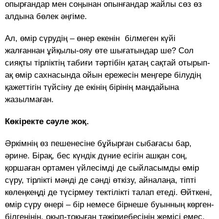
опырғандар мен соңынан опынғандар жайлы сөз өз
алдына бөлек әңгіме.
Ал, өмір сүрудің – өнер екенін білмеген күйі
жалғаннан ұйқылы-ояу өте шығатындар ше? Сол
сияқты тірліктің табиғи тәртібін қатаң сақтай отырып-
ақ өмір сахнасында ойын ережесін меңгере білудің
қажеттігін түйсіну де екінің бірінің маңдайына
жазылмаған.
Көкіректе сәуле жоқ.
Әркімнің өз пешенесіне бұйырған сыбағасы бар,
әрине. Бірақ, бес күндік дүние есігін ашқан соң,
қоршаған ортамен үйлесімді де сыйласымды өмір
сүру, тірлікті мәнді де сәнді өткізу, айналаңа, тіпті
көлеңкеңді де түсірмеу тектілікті талап етеді. Өйткені,
өмір сүру өнері – бір немесе бірнеше буынның көрген-
білгенінің, оқып-тоқыған тәжіриебесінің жемісі емес.