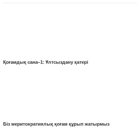
Қоғамдық сана–1: Ұлтсыздану қатері
Біз меритократиялық қоғам құрып жатырмыз