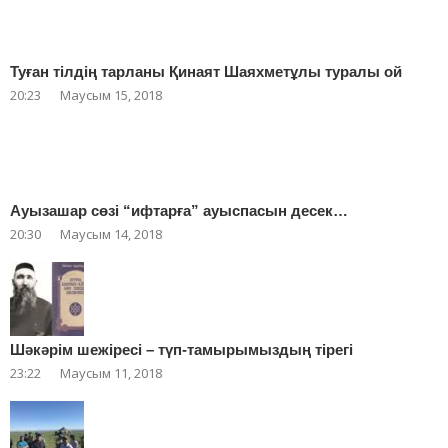
Туған тілдің тарланы Қинаят Шаяхметұлы туралы ой
20:23
Маусым 15, 2018
Ауызашар сөзі “ифтарға” ауыспасын десек…
20:30
Маусым 14, 2018
Шәкәрім шежіресі – түп-тамырымыздың тірегі
23:22
Маусым 11, 2018