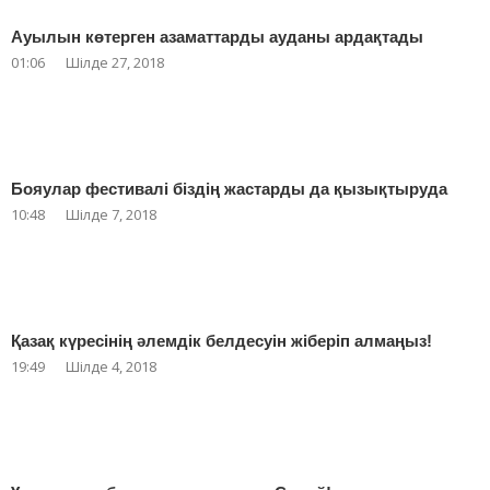
Ауылын көтерген азаматтарды ауданы ардақтады
01:06
Шілде 27, 2018
Бояулар фестивалі біздің жастарды да қызықтыруда
10:48
Шілде 7, 2018
Қазақ күресінің әлемдік белдесуін жіберіп алмаңыз!
19:49
Шілде 4, 2018