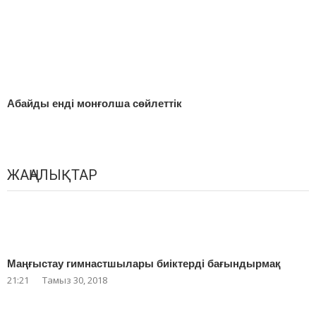
Абайды енді монғолша сөйлеттік
ЖАҢАЛЫҚТАР
Маңғыстау гимнастшылары биіктерді бағындырмақ
21:21
Тамыз 30, 2018