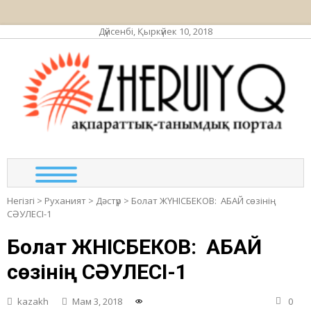
Дүйсенбі, Қыркүйек 10, 2018
ЖЕР
ақпа
та
по
Негізгі
>
Руханият
>
Дәстүр
>
Болат ЖҮНІСБЕКОВ: АБАЙ сөзінің
СӘУЛЕСІ-1
Болат ЖҮНІСБЕКОВ: АБАЙ
сөзінің СӘУЛЕСІ-1
kazakh
Мам 3, 2018
0