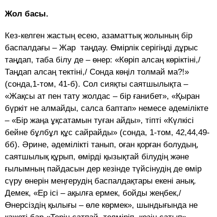
Жол басы.
Кез-келген жастың есею, азаматтық жолының бір
баспалдағы – Жар таңдау. Өмірлік серігіңді дұрыс
таңдап, таба білу де – өнер: «Көріп алсаң көріктіні,/
Таңдап алсаң тектіні,/ Сонда көңіл толмай ма?!»
(сонда,1-том, 41-б). Сол сияқты саятшылықта –
«Жақсы ат пен тату жолдас – бір ғанибет», «Қыран
бүркіт не алмайды, салса баптап» немесе әдемілікте
– «Бір жаңа ұқсатамын туған айды», тіпті «Күлкісі
бейне бұлбұл құс сайрайды» (сонда, 1-том, 42,44,49-
бб). Әрине, әдемілікті танып, оған қорған болудың,
саятшылық құрып, өмірді қызықтай білудің және
ғылымның пайдасын дер кезінде түйсінудің де өмір
сүру өнерін меңгерудің баспалдақтары екені анық.
Демек, «Ер ісі – ақылға ермек, бойды жеңбек,/
Өнерсіздің қылығы – өле көрмек», шындығында не