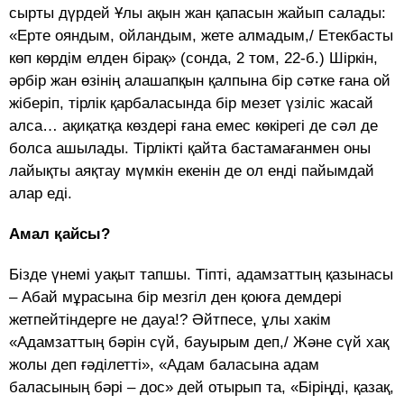
сырты дүрдей Ұлы ақын жан қапасын жайып салады:
«Ерте ояндым, ойландым, жете алмадым,/ Етекбасты
көп көрдім елден бірақ» (сонда, 2 том, 22-б.) Шіркін,
әрбір жан өзінің алашапқын қалпына бір сәтке ғана ой
жіберіп, тірлік қарбаласында бір мезет үзіліс жасай
алса… ақиқатқа көздері ғана емес көкірегі де сәл де
болса ашылады. Тірлікті қайта бастамағанмен оны
лайықты аяқтау мүмкін екенін де ол енді пайымдай
алар еді.
Амал қайсы?
Бізде үнемі уақыт тапшы. Тіпті, адамзаттың қазынасы
– Абай мұрасына бір мезгіл ден қоюға демдері
жетпейтіндерге не дауа!? Әйтпесе, ұлы хакім
«Адамзаттың бәрін сүй, бауырым деп,/ Және сүй хақ
жолы деп ғәділетті», «Адам баласына адам
баласының бәрі – дос» дей отырып та, «Біріңді, қазақ,