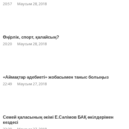
20:57
Маусым 28, 2018
Өңірлік, спорт, қалайсың?
20:20
Маусым 28, 2018
«Аймақтар әдебиеті» жобасымен таныс болыңыз
22:49
Маусым 27, 2018
Семей қаласының әкімі Е.Сәлімов БАҚ өкілдерімен
кездесі