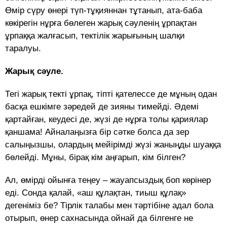
Өмір сүру өнері түп-тұқияннан тұтанып, ата-баба
көкірегін нұрға бөлеген жарық сәуленің ұрпақтан
ұрпаққа жалғасып, тектілік жарығының шалқи
таралуы.
Жарық сәуле.
Тегі жарық текті ұрпақ, тіпті қателессе де мұның одан
басқа ешкімге зәредей де зияны тимейді. Әдемі
қартайған, кеудесі де, жүзі де нұрға толы қариялар
қаншама! Айналаңызға бір сәтке болса да зер
салыңызшы, олардың мейірімді жүзі жаныңды шуаққа
бөлейді. Мұны, бірақ кім аңғарып, кім білген?
Ал, өмірді ойынға теңеу – жауапсыздық боп көрінер
еді. Сонда қалай, «аш құлақтан, тиыш құлақ»
дегеніміз бе? Тірлік талабы мен тәртібіне адал бола
отырып, өнер сахнасында ойнай да білгенге не