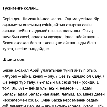
Түсінгенге солай…
Бөріліден Шақжан іні-дос келген. Әңгіме үстінде бір
оқымысты ағасының өзінің айтып отырған сөзін
аяғына шейін тыңдамайтынына шағынды. Оның
жауабын әкесі, ардақты ақсақал, іргелі абайтанушы
Бекен ақсақал беріпті: «сенің не айтпағыңды біліп
тұрса, несіне тыңдайды».
Шыны сол.
Бекен ақсақал Абай ұлағатынан түйіп айтып отыр.
«Жүрегі – айна, көңілі – ояу, / Сөз тыңдамас ол баяу, /
Өз өнері тұр таяу, / Ұқпасын ба сөзді тез» (сонда, 1
том, 86, 87) – дейді ұлы ақын, немесе «… адам
баласы адам баласынан ақыл, ғылым, ар, мінез деген
нәрселермен озбақ. Онан басқа нәрсеменен оздым
ғой демектің бәрі де – ақымақтық» (сонда, 2-том, 105-