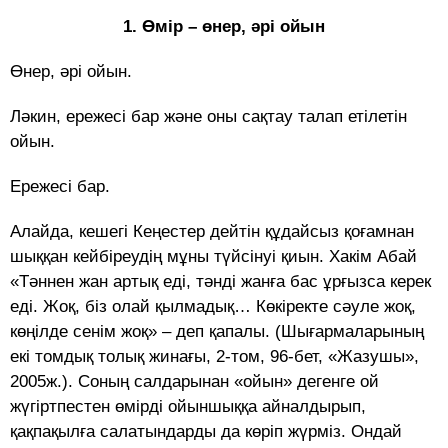
1. Өмір – өнер, әрі ойын
Өнер, әрі ойын.
Ләкин, ережесі бар және оны сақтау талап етілетін
ойын.
Ережесі бар.
Алайда, кешегі Кеңестер дейтін құдайсыз қоғамнан
шыққан кейбіреудің мұны түйсінуі қиын. Хакім Абай
«Тәннен жан артық еді, тәнді жанға бас ұрғызса керек
еді. Жоқ, біз олай қылмадық… Көкіректе сәуле жоқ,
көңілде сенім жоқ» – деп қапалы. (Шығармаларының
екі томдық толық жинағы, 2-том, 96-бет, «Жазушы»,
2005ж.). Соның салдарынан «ойын» дегенге ой
жүгіртпестен өмірді ойыншыққа айналдырып,
қақпақылға салатындарды да көріп жүрміз. Ондай