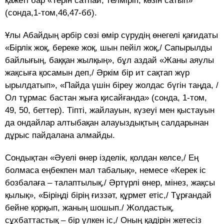
қажеті бар «Терін сатпай, телміріп, көзін сатып»
(сонда,1-том,46,47-бб).
Ұлы Абайдың әрбір сөзі өмір сүрудің өнегелі қағидаты
«Бірлік жоқ, береке жоқ, шын пейіл жоқ,/ Сапырылды
байлығың, баққан жылқың», бұл аздай «Жаны аяулы
жақсыға қосамын деп,/ Әркім бір ит сақтап жүр
ырылдатып», «Пайда үшін біреу жолдас бүгін таңда, /
Ол тұрмас бастан жыға қисайғанда» (сонда, 1-том,
49, 50, беттер). Тіпті, жайлауын, күзеуі мен қыстауын
да ондайлар алтыбақан алауыздықтың салдарынан
дұрыс пайдалана алмайды.
Сондықтан «Әуелі өнер ізделік, қолдан келсе,/ Ең
болмаса еңбекпен мал табалық», немесе «Керек іс
бозбалаға – талаптылық,/ Әртүрлі өнер, мінез, жақсы
қылық», «Біріңді бірің ғиззәт, құрмет етіс,/ Тұрғандай
бейне қорқып, жаның шошып./ Жолдастық,
сұхбаттастық – бір үлкен іс,/ Оның қадірін жетесіз