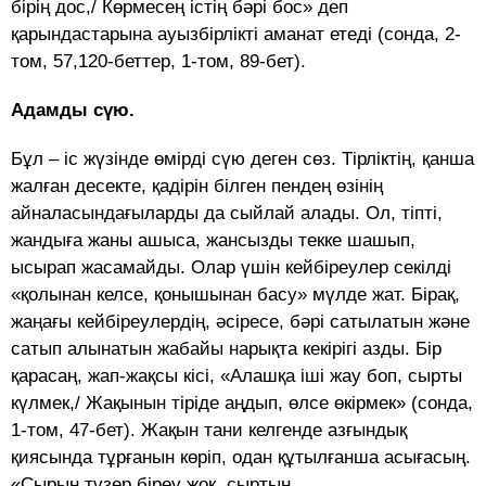
бірің дос,/ Көрмесең істің бәрі бос» деп
қарындастарына ауызбірлікті аманат етеді (сонда, 2-
том, 57,120-беттер, 1-том, 89-бет).
Адамды сүю.
Бұл – іс жүзінде өмірді сүю деген сөз. Тірліктің, қанша
жалған десекте, қадірін білген пендең өзінің
айналасындағыларды да сыйлай алады. Ол, тіпті,
жандыға жаны ашыса, жансызды текке шашып,
ысырап жасамайды. Олар үшін кейбіреулер секілді
«қолынан келсе, қонышынан басу» мүлде жат. Бірақ,
жаңағы кейбіреулердің, әсіресе, бәрі сатылатын және
сатып алынатын жабайы нарықта кекірігі азды. Бір
қарасаң, жап-жақсы кісі, «Алашқа іші жау боп, сырты
күлмек,/ Жақынын тіріде аңдып, өлсе өкірмек» (сонда,
1-том, 47-бет). Жақын тани келгенде азғындық
қиясында тұрғанын көріп, одан құтылғанша асығасың.
«Сырын түзер біреу жоқ, сыртын