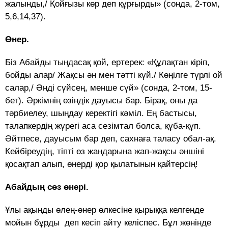
жалынды,/ Қойғызы көр деп құрғырды» (сонда, 2-том,
5,6,14,37).
Өнер.
Біз Абайды тыңдасақ қой, ертерек: «Құлақтан кіріп,
бойды алар/ Жақсы ән мен тәтті күй./ Көңілге түрлі ой
салар,/ Әнді сүйсең, менше сүй» (сонда, 2-том, 15-
бет). Әркімнің өзіндік дауысы бар. Бірақ, оны да
тәрбиелеу, шыңдау керектігі кәміл. Ең бастысы,
талапкердің жүрегі аса сезімтал болса, құба-құп.
Әйтпесе, дауысым бар деп, сахнаға таласу обал-ақ.
Кейбіреудің, тіпті өз жандарына жап-жақсы әншіні
қосақтап алып, өнерді қор қылатынын қайтерсің!
Абайдың сөз өнері.
Ұлы ақынды өлең-өнер өлкесіне қырыққа келгенде
мойын бұрды деп кесіп айту келіспес. Бұл жөнінде