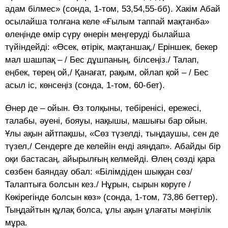
адам білмес» (сонда, 1-том, 53,54,55-бб). Хакім Абай
осылайша толғана келе «Ғылым таппай мақтанба»
өлеңінде өмір сүру өнерін меңгеруді былайша
түйіндейді: «Өсек, өтірік, мақтаншақ,/ Еріншек, бекер
мал шашпақ – / Бес дұшпаның, білсеңіз./ Талап,
еңбек, терең ой,/ Қанағат, рақым, ойлап қой – / Бес
асыл іс, көнсеңіз (сонда, 1-том, 60-бет).
Өнер де – ойын. Өз толқыны, тебіренісі, ережесі,
талабы, әуені, бояуы, нақышы, машығы бар ойын.
Ұлы ақын айтпақшы, «Сөз түзелді, тыңдаушы, сен де
түзел,/ Сендерге де келейін енді аяңдап». Абайды бір
оқи бастасаң, айырылғың келмейді. Өлең сөзді қара
сөзбен баяндау обал: «Білімдіден шыққан сөз/
Талаптыға болсын кез./ Нұрын, сырын көруге /
Көкірегінде болсын көз» (сонда, 1-том, 73,86 беттер).
Тыңдайтын құлақ болса, ұлы ақын ұлағаты мәңгілік
мұра.