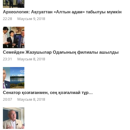
Археология: Ақсуаттан «Алтын адам» табылуы мүмкін
22:28
Маусым 9, 2018
Cемейден Жазушылар Одағының филиалы ашылды
23:31
Маусым 8, 2018
Сенатор қозғағанмен, сең қозғалмай тұр…
20:07
Маусым 8, 2018