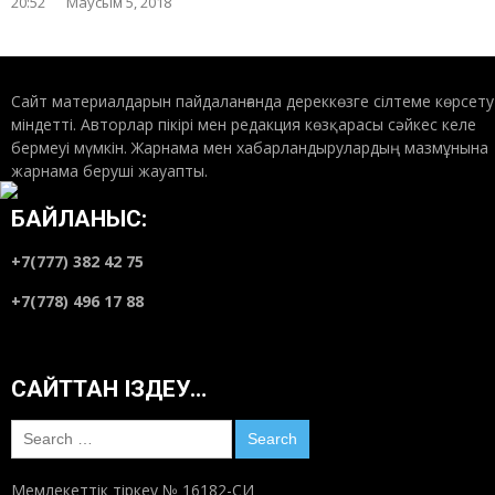
20:52
Маусым 5, 2018
Сайт материалдарын пайдаланғанда дереккөзге сілтеме көрсету
міндетті. Авторлар пікірі мен редакция көзқарасы сәйкес келе
бермеуі мүмкін. Жарнама мен хабарландырулардың мазмұнына
жарнама беруші жауапты.
БАЙЛАНЫС:
+7(777) 382 42 75
+7(778) 496 17 88
САЙТТАН ІЗДЕУ…
Search
for:
Мемлекеттік тіркеу № 16182-СИ