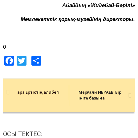
Абайдың «Жидебай-Бөрілі»
Мемлекеттік қорық-музейінің директоры
.
0
Facebook
Twitter
Share
Post
navigation
Қара Ертістің Қалибегі
Мерғали ИБРАЕВ: Бір
ініге базына
ОСЫ ТЕКТЕС: