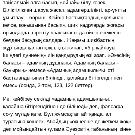
тайсалмай алға басып, «ойнай» білу керек.
Біліктілікпен шаруа жасап, адамгершілікті, ар-ұятты
ұмытпау – борыш. Кейбір бастықтардың «қолынан
келсе, қонышынан басып», шикі кадрларды жоғары
орындарда шіренту практикасы да ойын ережесін
белден басудың салдары. Жаңағы шикібастың
жұртында қалған қоқсықты жинап, «бір қайнауы
ішіндегі дүниенің» иін қандырудың өзі азап. «Әкесінің
баласы – адамның дұшпаны. Адамның баласы –
бауырың» немесе «Адамның адамшылығы істі
бастағандығынан білінеді, қалайша бітіргендігінен
емес» (сонда, 2-том, 123, 122 беттер).
Иә, кейбіреу секілді «адамның адамшылығы…
қалайша бітіргендігінен де білінеді» деп, фәлсафа
соғу мүлде қате. Бұл жұмсақтап айтқанда, ал
турасына көшсек, Абайдың «өкшесіне де жеткем жоқ»
деп мойындайтын ғұлама Әуезовтің табанының ізінен