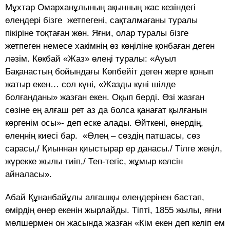
Мұхтар Омарханұлының ақынның жас кезіндегі
өлеңдері бізге жетпегені, сақталмағаны туралы
пікіріне тоқтаған жөн. Яғни, олар туралы бізге
жетпеген немесе хакімнің өз көңіліне қонбаған деген
ләзім. Көкбай «Жаз» өлеңі туралы: «Ауыл
Бақанастың бойындағы Көпбейіт деген жерге қонып
жатыр екен… сол күні, «Жазды күні шілде
болғанданы» жазған екен. Оқып берді. Өзі жазған
сөзіне ең алғаш рет аз да болса қанағат қылғанын
көргенім осы»- деп еске алады. Өйткені, өнердің,
өлеңнің киесі бар. «Өлең – сөздің патшасы, сөз
сарасы,/ Қиыннан қиыстырар ер данасы./ Тілге жеңіл,
жүрекке жылы тиіп,/ Теп-тегіс, жұмыр келсін
айналасы».
Абай Құнанбайұлы алғашқы өлеңдерінен бастап,
өмірдің өнер екенін жырлайды. Тіпті, 1855 жылы, яғни
мөлшермен он жасында жазған «Кім екен деп келіп ем