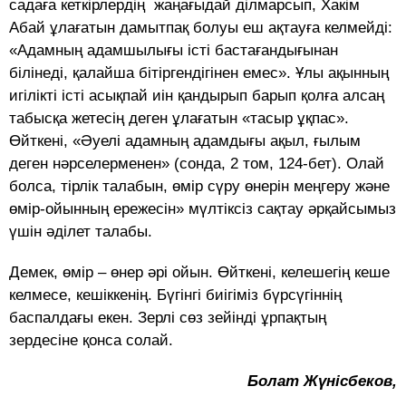
садаға кеткірлердің жаңағыдай ділмарсып, Хакім
Абай ұлағатын дамытпақ болуы еш ақтауға келмейді:
«Адамның адамшылығы істі бастағандығынан
білінеді, қалайша бітіргендігінен емес». Ұлы ақынның
игілікті істі асықпай иін қандырып барып қолға алсаң
табысқа жетесің деген ұлағатын «тасыр ұқпас».
Өйткені, «Әуелі адамның адамдығы ақыл, ғылым
деген нәрселерменен» (сонда, 2 том, 124-бет). Олай
болса, тірлік талабын, өмір сүру өнерін меңгеру және
өмір-ойынның ережесін» мүлтіксіз сақтау әрқайсымыз
үшін әділет талабы.
Демек, өмір – өнер әрі ойын. Өйткені, келешегің кеше
келмесе, кешіккенің. Бүгінгі биігіміз бүрсүгіннің
баспалдағы екен. Зерлі сөз зейінді ұрпақтың
зердесіне қонса солай.
Болат Жүнісбеков,