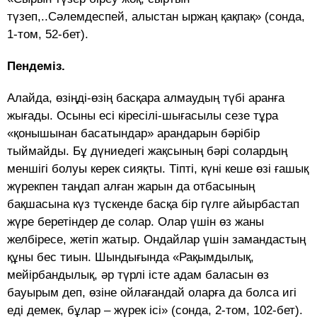
түзеп,..Сәлемдеспей, алыстан ыржаң қақпақ» (сонда,
1-том, 52-бет).
Пендеміз.
Алайда, өзіңді-өзің басқара алмаудың түбі аранға
жығады. Осыны есі кіресілі-шығасылы сезе тұра
«қонышынан басатындар» арандарын бәрібір
тыймайды. Бұ дүниедегі жақсының бәрі солардың
меншігі болуы керек сияқты. Тіпті, күні кеше өзі ғашық
жүрекпен таңдап алған жарын да отбасының
бақшасына күз түскенде басқа бір гүлге айырбастап
жүре беретіндер де солар. Олар үшін өз жаны
желбіресе, жетіп жатыр. Ондайлар үшін замандастың
құны бес тиын. Шындығында «Рақымдылық,
мейірбандылық, әр түрлі істе адам баласын өз
бауырым деп, өзіне ойлағандай оларға да болса игі
еді демек, бұлар – жүрек ісі» (сонда, 2-том, 102-бет).