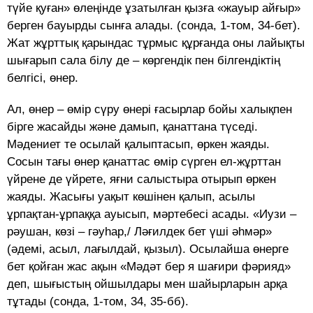
түйе қуған» өлеңінде ұзатылған қызға «жауыр айғыр»
берген бауырды сынға алады. (сонда, 1-том, 34-бет).
Жат жұрттық қарындас тұрмыс құрғанда оны лайықты
шығарып сала білу де – көргендік пен білгендіктің
белгісі, өнер.
Ал, өнер – өмір сүру өнері ғасырлар бойы халықпен
бірге жасайды және дамып, қанаттана түседі.
Мәдениет те осылай қалыптасып, өркен жаяды.
Сосын тағы өнер қанаттас өмір сүрген ел-жұрттан
үйрене де үйрете, яғни салыстыра отырып өркен
жаяды. Жасығы уақыт көшінен қалып, асылы
ұрпақтан-ұрпаққа ауысып, мәртебесі асады. «Иузи –
рәушан, көзі – гәуһар,/ Ләғилдек бет үші әһмәр»
(әдемі, асыл, лағылдай, қызыл). Осылайша өнерге
бет қойған жас ақын «Мәдәт бер я шағири фәрияд»
деп, шығыстың ойшылдары мен шайырларын арқа
тұтады (сонда, 1-том, 34, 35-бб).