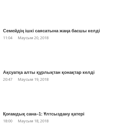
Семейдің ішкі саясатына жаңа басшы келді
11:04
Маусым 20, 2018
Ақсуатқа алты құрлықтан қонақтар келді
20:47
Маусым 19, 2018
Қоғамдық сана–1: Ұлтсыздану қатері
18:00
Маусым 18, 2018