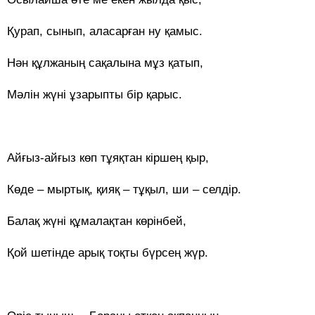
Қурап, сынып, аласарған ну қамыс.
Нән құлжаның сақалына мұз қатып,
Мәлін жүні ұзарыпты бір қарыс.
Айғыз-айғыз көп тұяқтан кіршең қыр,
Көде – мыртық, қияқ – тұқыл, ши – селдір.
Балақ жүні құмалақтан көрінбей,
Қой шетінде арық тоқты бүрсең жүр.