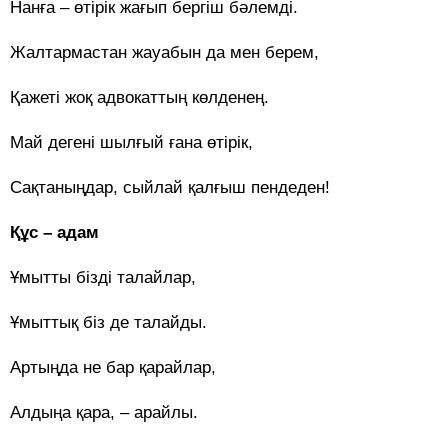
Нанға – өтірік жағып бергіш бәлемді.
Жалтармастан жауабын да мен берем,
Қажеті жоқ адвокаттың көлденең.
Май дегені шылғый ғана өтірік,
Сақтаныңдар, сыйлай қалғыш пендеден!
Құс – адам
Ұмытты бізді талайлар,
Ұмыттық біз де талайды.
Артыңда не бар қарайлар,
Алдыңа қара, – арайлы.