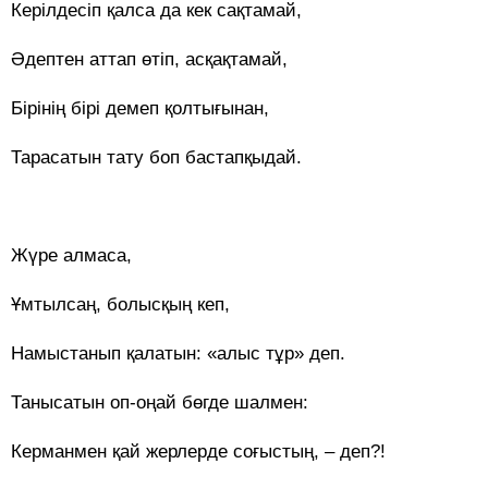
Керілдесіп қалса да кек сақтамай,
Әдептен аттап өтіп, асқақтамай,
Бірінің бірі демеп қолтығынан,
Тарасатын тату боп бастапқыдай.
Жүре алмаса,
Ұмтылсаң, болысқың кеп,
Намыстанып қалатын: «алыс тұр» деп.
Танысатын оп-оңай бөгде шалмен:
Керманмен қай жерлерде соғыстың, – деп?!