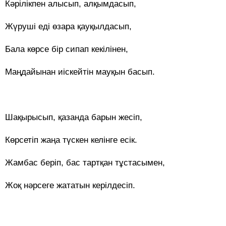
Кәрілікпен алысып, алқымдасып,
Жүруші еді өзара қауқылдасып,
Бала көрсе бір сипап кекілінен,
Маңдайынан иіскейтін мауқын басып.
Шақырысып, қазанда барын жесіп,
Көрсетіп жаңа түскен келінге есік.
Жамбас беріп, бас тартқан тұстасымен,
Жоқ нәрсеге жататын керілдесіп.