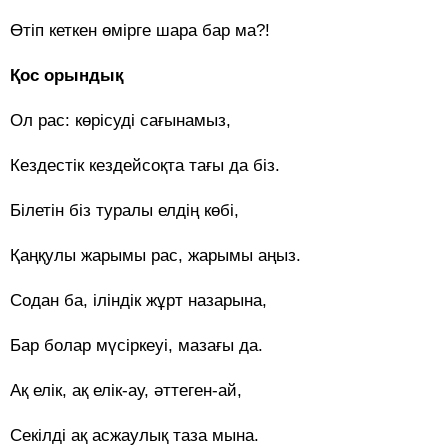
Өтіп кеткен өмірге шара бар ма?!
Қос орындық
Ол рас: көрісуді сағынамыз,
Кездестік кездейсоқта тағы да біз.
Білетін біз туралы елдің көбі,
Қаңқулы жарымы рас, жарымы аңыз.
Содан ба, іліндік жұрт назарына,
Бар болар мүсіркеуі, мазағы да.
Ақ елік, ақ елік-ау, әттеген-ай,
Секілді ақ асжаулық таза мына.