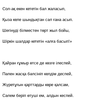
Сол-ақ екен кететін бал жаласып,
Қыза келе шындықтан сәл ғана асып.
Шегінуді білместен төрт жыл бойы,
Шіркін шалдар кететін «алға басып!»
Қайран ғұмыр өтсе де көзге ілеспей,
Пәлен жасқа бәлсініп келдім деспей,
Жүретұғын қарттарды көре қалсам,
Сәлем беріп өтуші ем, алдын кеспей.