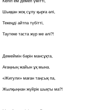
Келіп ем демеп үмітті,
Шыққан жоқ сұлу қырға әлі,
Текеңді айтпа түбітті,
Таутеке таста жүр ме әлі?!
Демеймін бәрін мансұқта,
Ағаңның жайын ұқ мына.
«Жигули» маған таңсық па,
Жылқыңнан жүйрік шықты ма?!