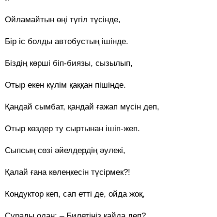
Ойламайтын өңі түгіл түсінде,
Бір іс болды автобустың ішінде.
Біздің көрші біп-биязы, сызылып,
Отыр екен күлім қаққан пішінде.
Қандай сымбат, қандай ғажап мүсін деп,
Отыр көздер ту сыртынан ішіп-жеп.
Сыпсың сөзі әйелдердің әулекі,
Қалай ғана көлеңкесін түсірмек?!
Кондуктор кеп, сап етті де, ойда жоқ,
Сұрады одан: – Билетіңіз қайда деп?