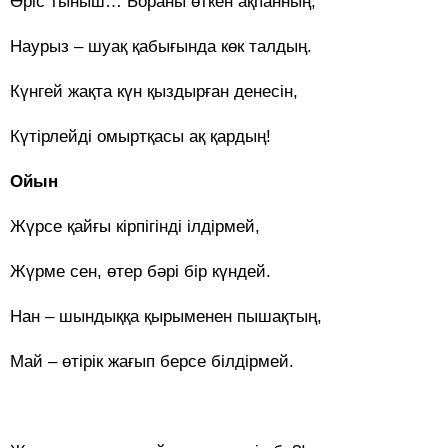
Өріс тыныш… Бораны өткен ақпанның,
Наурыз – шуақ қабығында көк талдың.
Күнгей жақта күн қыздырған денесін,
Күтірлейді омыртқасы ақ қардың!
Ойын
Жүрсе қайғы кірпігінді ілдірмей,
Жүрме сен, өтер бәрі бір күндей.
Нан – шындыққа қырыменен пышақтың,
Май – өтірік жағып берсе білдірмей.