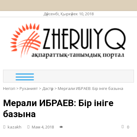
Дүйсенбі, Қыркүйек 10, 2018
ЖЕР
ақпа
та
по
Негізгі
>
Руханият
>
Дәстүр
>
Мерғали ИБРАЕВ: Бір ініге базына
Мерғали ИБРАЕВ: Бір ініге
базына
kazakh
Мам 4, 2018
0