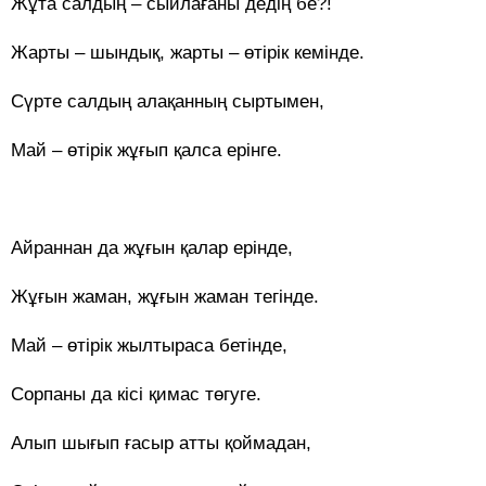
Жұта салдың – сыйлағаны дедің бе?!
Жарты – шындық, жарты – өтірік кемінде.
Сүрте салдың алақанның сыртымен,
Май – өтірік жұғып қалса ерінге.
Айраннан да жұғын қалар ерінде,
Жұғын жаман, жұғын жаман тегінде.
Май – өтірік жылтыраса бетінде,
Сорпаны да кісі қимас төгуге.
Алып шығып ғасыр атты қоймадан,