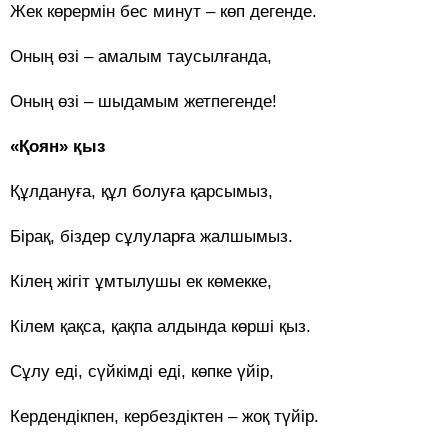
Жек көрермін бес минут – көп дегенде.
Оның өзі – амалым таусылғанда,
Оның өзі – шыдамым жетпегенде!
«Қоян» қыз
Құлдануға, құл болуға қарсымыз,
Бірақ, біздер сұлуларға жалшымыз.
Кілең жігіт ұмтылушы ек көмекке,
Кілем қақса, қақпа алдында көрші қыз.
Сұлу еді, сүйкімді еді, көпке үйір,
Кердендікпен, кербездіктен – жоқ түйір.