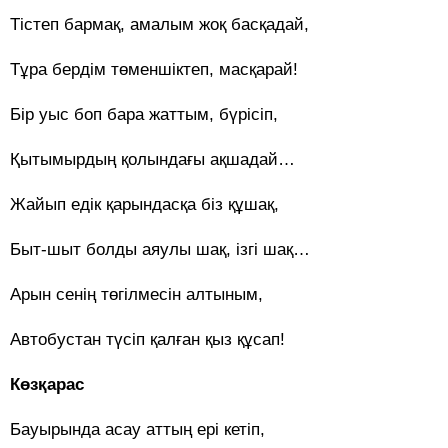
Тістеп бармақ, амалым жоқ басқадай,
Тұра бердім төменшіктеп, масқарай!
Бір уыс боп бара жаттым, бүрісіп,
Қытымырдың қолындағы ақшадай…
Жайып едік қарындасқа біз құшақ,
Быт-шыт болды аяулы шақ, ізгі шақ…
Арын сенің төгілмесін алтыным,
Автобустан түсіп қалған қыз құсап!
Көзқарас
Бауырында асау аттың ері кетіп,