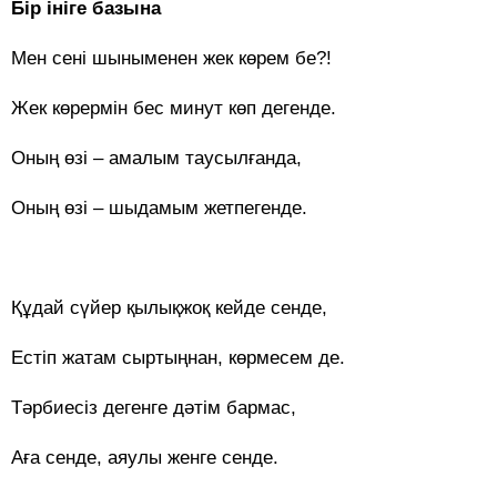
Бір ініге базына
Мен сені шыныменен жек көрем бе?!
Жек көрермін бес минут көп дегенде.
Оның өзі – амалым таусылғанда,
Оның өзі – шыдамым жетпегенде.
Құдай сүйер қылықжоқ кейде сенде,
Естіп жатам сыртыңнан, көрмесем де.
Тәрбиесіз дегенге дәтім бармас,
Аға сенде, аяулы женге сенде.