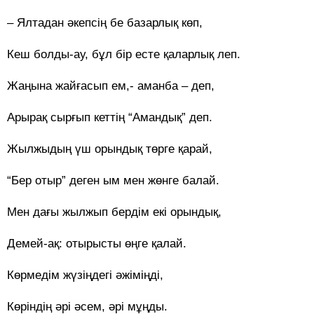
– Ялтадан әкепсің бе базарлық көп,
Кеш болды-ау, бұл бір есте қаларлық леп.
Жаңына жайғасып ем,- аманба – деп,
Арырақ сырғып кеттің “Амандық” деп.
Жылжыдың үш орындық төрге қарай,
“Бер отыр” деген ым мен жөнге балай.
Мен дағы жылжып бердім екі орындық,
Демей-ақ: отырысты өңге қалай.
Көрмедім жүзіңдегі әжіміңді,
Көріндің әрі әсем, әрі мұңды.