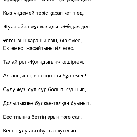
Қыз үндемей теріс қарап кетіп ед,
Жуан әйел жұлқылады: «Әйда» деп.
Ұятсызын қарашы өзін, бір емес, –
Екі емес, жасайтыны кіл егес.
Талай рет «Қояндығын» кешіргем,
Алғашқысы, ең соңғысы бұл емес!
Сұлу жүзі сұп-сұр болып, суынып,
Долылықпен бұлқан-талқан буынып.
Бес тиынға беттің арын төге сап,
Кетті сұлу автобустан қуылып.