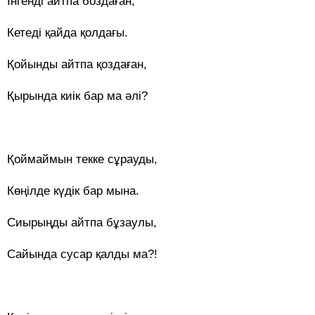
Інгенді айтпа боздаған,
Кетеді қайда қолдағы.
Қойынды айтпа қоздаған,
Қырында киік бар ма әлі?
Қоймаймын текке сұрауды,
Көңілде күдік бар мына.
Сиырыңды айтпа бұзаулы,
Сайында сусар қалды ма?!