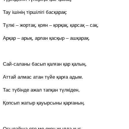
Тау ішінің тіршілігі басқарақ:
Түлкі – жортақ, қоян – қорқақ, қарсақ – сақ,
Арқар – арық, арлан қасқыр – ашқарақ.
Сай-саланы басып қалған қар қалың,
Аттай алмас атан түйе қарға адым.
Тас түбінде ажал тапқан түлкіден,
Қопсып жатыр қауырсыны қарғаның.
Осылайша өте ме екен жылда қыс,