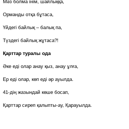
Мәз болма інім, шайлыққа,
Орманды отқа бұтаса,
Үйдегі байлық – балық па,
Түздегі байлық жұтаса?!
Қарттар туралы ода
Әке еді олар анау қыз, анау ұлға,
Ер еді олар, көп еді әр ауылда.
41-дің жазындай көше босап,
Қарттар сиреп қалыпты-ау, Қарауылда.