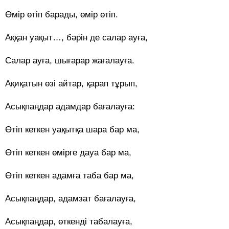
Өмір өтіп барады, өмір өтіп.
Аққан уақыт…, бәрін де салар ауға,
Салар ауға, шығарар жағалауға.
Ақиқатын өзі айтар, қарап тұрып,
Асықпаңдар адамдар бағалауға:
Өтіп кеткен уақытқа шара бар ма,
Өтіп кеткен өмірге дауа бар ма,
Өтіп кеткен адамға таба бар ма,
Асықпаңдар, адамзат бағалауға,
Асықпаңдар, өткенді табалауға,