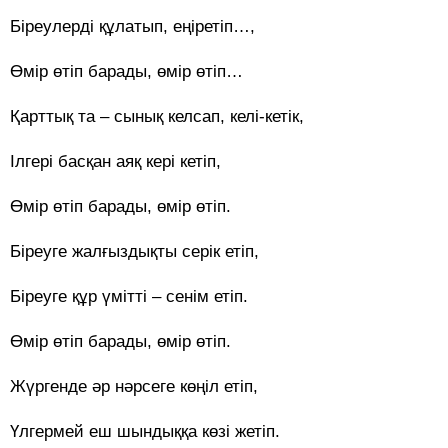
Біреулерді құлатып, еңіретіп…,
Өмір өтіп барады, өмір өтіп…
Қарттық та – сынық келсап, келі-кетік,
Ілгері басқан аяқ кері кетіп,
Өмір өтіп барады, өмір өтіп.
Біреуге жалғыздықты серік етіп,
Біреуге құр үмітті – сенім етіп.
Өмір өтіп барады, өмір өтіп.
Жүргенде әр нәрсеге көңіл етіп,
Үлгермей еш шындыққа көзі жетіп.