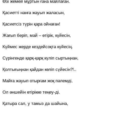
Өзі жемей мұртын ғана майлаған.
Қасиетті нанға жауып жаласын,
Қасиетсіз түрін қара ойнаған!
Жағып беріп, май – өтірік, күйесін,
Күймес жерде кездейсоқта күйесің.
Сүрінгенде қарқ-қарқ күліп сыртыңнан,
Қолтығыңнан қайдан келіп сүйесін?!..
Майға жауып отырғам жоқ пәлемді,
Ол әншейін өтірікке теңеу-ді.
Қатыра сал, у тамыз да шайына,