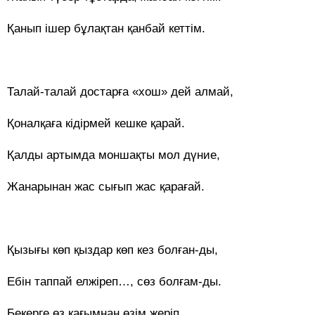
Қанып ішер бұлақтан қанбай кеттім.
Талай-талай достарға «хош» дей алмай,
Қоналқаға кідірмей кешке қарай.
Қалды артымда моншақты мол дүние,
Жанарынан жас сығып жас қарағай.
Қызығы көп қыздар көп кез болған-ды,
Ебін таппай елжіреп…, сөз болғам-ды.
Бекерге өз қағымнан өзім жеріп,