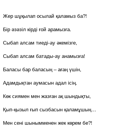
Жер шұқылап осылай қаламыз ба?!
Бір әзәзіл кірді ғой арамызға.
Сыбап алсам тиеді-ау әкемізге,
Сыбап алсам батады-ау анамызға!
Баласы бар баласың – ағаң үшін,
Адамдықтан аумасын адал ісің.
Көк сиямен мен жазған ақ шындықты,
Қып-қызыл ғып сызбасын қаламұшың…
Мен сені шынымменен жек көрем бе?!