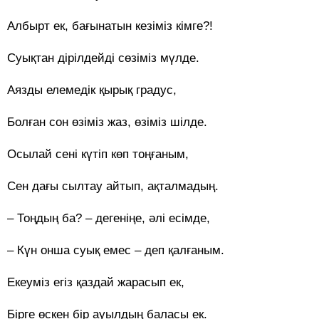
Албырт ек, бағынатын кезіміз кімге?!
Суықтан дірілдейді сөзіміз мүлде.
Аязды елемедік қырық градус,
Болған сон өзіміз жаз, өзіміз шілде.
Осылай сені күтіп көп тоңғаным,
Сен дағы сылтау айтып, ақталмадың.
– Тоңдың ба? – дегеніңе, әлі есімде,
– Күн онша суық емес – деп қалғаным.
Екеуміз егіз қаздай жарасып ек,
Бірге өскен бір ауылдың баласы ек.