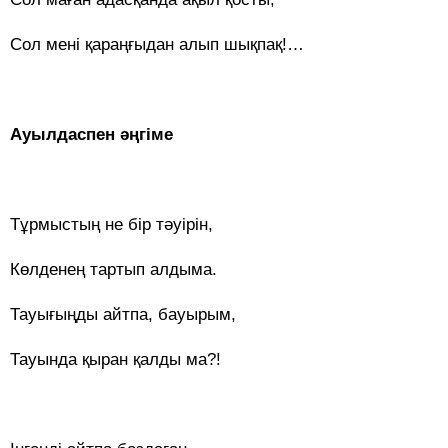
Сол мені қараңғыдан алып шықпақ!…
Ауылдаспен әңгіме
Тұрмыстың не бір тәуірін,
Көлденең тартып алдыма.
Тауығыңды айтпа, бауырым,
Тауында қыран қалды ма?!