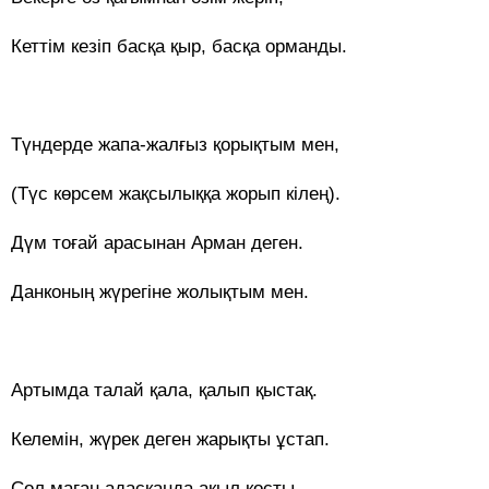
Кеттім кезіп басқа қыр, басқа орманды.
Түндерде жапа-жалғыз қорықтым мен,
(Түс көрсем жақсылыққа жорып кілең).
Дүм тоғай арасынан Арман деген.
Данконың жүрегіне жолықтым мен.
Артымда талай қала, қалып қыстақ.
Келемін, жүрек деген жарықты ұстап.
Сол маған адасқанда ақыл қосты,