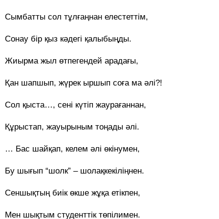
Сымбатты сол тұлғаңнан елестеттім,
Сонау бір қыз кәдегі қалыбыңды.
Жиырма жыл өтпегендей арадағы,
Қан шапшып, жүрек ыршып соға ма әлі?!
Сол қыста…, сені күтіп жаурағаннан,
Құрыстап, жауырыным тоңады әлі.
… Бас шайқап, келем әлі өкінумен,
Бу шығып “шолк” – шолақкекіліңнен.
Сеншықтың биік өкше жұқа етікпен,
Мен шықтым студенттік төпілимен.