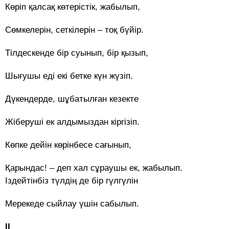
Көріп қалсақ көтерістік, жабылып,
Сөмкелерін, сеткілерін – тоқ бүйір.
Тілдескенде бір суынып, бір қызып,
Шығушы еді екі бетке күн жүзіп.
Дүкендерде, шұбатылған кезекте
Жіберуші ек алдымыздан кіргізіп.
Көпке дейін көрінбесе сағынып,
Қарындас! – деп хал сұраушы ек, жабылып.
Іздейтінбіз түлдің де бір гүлгүлін
Мерекеде сыйлау үшін сабылып.
ІІ