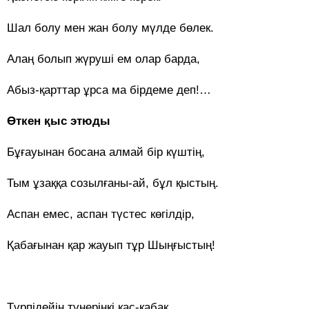
Шал болу мен жан болу мүлде бөлек.
Алаң болып жүруші ем олар барда,
Абыз-қарттар ұрса ма бірдеме деп!…
Өткен қыс этюды
Бұғауынан босана алмай бір күштің,
Тым ұзаққа созылғаны-ай, бұл қыстың.
Аспан емес, аспан түстес көгілдір,
Қабағынан қар жауып тұр Шыңғыстың!
Түрпідейін түнеріңкі қас-қабақ,