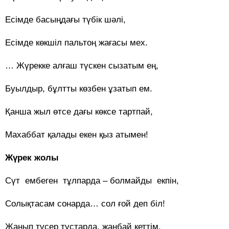
Есімде басыңдағы түбік шәлі,
Есімде көкшіл пальтоң жағасы мех.
… Жүрекке алғаш түскен сызатым ең,
Буылдыр, бұлтты көзбен ұзатып ем.
Қанша жыл өтсе дағы көксе тартпай,
Махаббат қалады екен қыз атымен!
Жүрек жолы
Сүт ембеген тұлпарда – болмайды екпін,
Солықтасам сонарда… сол ғой деп біл!
Жанып түсер тұстарда, жанбай кеттім.