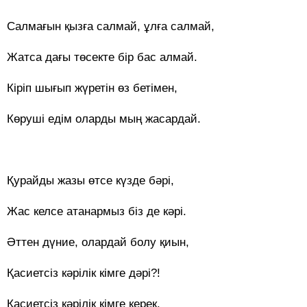
Салмағын қызға салмай, ұлға салмай,
Жатса дағы төсекте бір бас алмай.
Кіріп шығып жүретін өз бетімен,
Көруші едім оларды мың жасардай.
Қурайды жазы өтсе күзде бәрі,
Жас келсе атанармыз біз де кәрі.
Әттен дүние, олардай болу қиын,
Қасиетсіз кәрілік кімге дәрі?!
Қасиетсіз кәрілік кімге керек.