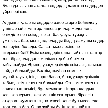
Бұл тұрғысынан аталған елдердің дамыған елдерден
үйренері көп.
Алдыңғы қатарлы елдерде өзгерістерге бейімделу
үшін арнайы күштер, инновациялар мәдениеті,
өнімділік пен өсімді кірісті басқаруға тұрақты
ұмтылыс бар, меніңше, оларды біздің дамушы елдер
көшіруіне болады. Саясат мәселесіне не
итермелейді? Өсім кезеңдерін сипаттайтын кітаптар
көп, бірақ олардағы мәліметтер бір-бірімен
қабыспайды. Әрине, ұзақмерзімдік өсім аяқ астынан
пайда болмайды. Бәлкім, жауһар немесе
мұнай тауып, ісіңіз өрге басар, бірақ ұзақмерзімдік
табыс, өсім кенеттен болмайды. Ол – мемлекеттік
саясаттың жемісі, бұл мемлекеттік органдардың
кәсіпкерлермен, жекеменшік сектормен бірлесіп
атқарған жұмысының нәтижесі және бұл мәселеде
төрт сала бар. Олар жайлы бүгін талқылайтын