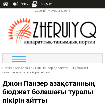
Entry
Register
Сәрсенбі, Маусым 6, 2018
ЖЕР
ақпа
та
по
Негізгі
>
Бас баған
>
Джон Панзер Қазақстанның бюджет
болашағы туралы пікірін айтты
Джон Панзер Қазақстанның
бюджет болашағы туралы
пікірін айтты