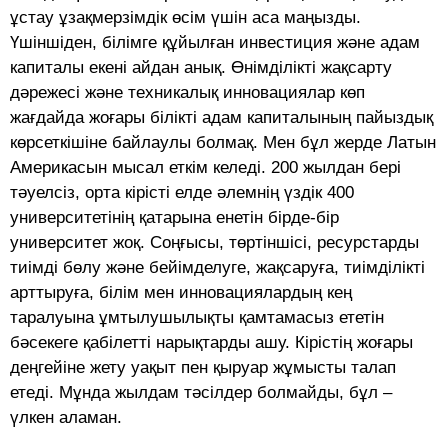
ұстау ұзақмерзімдік өсім үшін аса маңызды.
Үшіншіден, білімге құйылған инвестиция және адам
капиталы екені айдан анық. Өнімділікті жақсарту
дәрежесі және техникалық инновациялар көп
жағдайда жоғары білікті адам капиталының пайыздық
көрсеткішіне байлаулы болмақ. Мен бұл жерде Латын
Америкасын мысал еткім келеді. 200 жылдан бері
тәуелсіз, орта кірісті елде әлемнің үздік 400
университетінің қатарына енетін бірде-бір
университет жоқ. Соңғысы, төртіншісі, ресурстарды
тиімді бөлу және бейімделуге, жақсаруға, тиімділікті
арттыруға, білім мен инновациялардың кең
таралуына ұмтылушылықты қамтамасыз ететін
бәсекеге қабілетті нарықтарды ашу. Кірістің жоғары
деңгейіне жету уақыт пен қыруар жұмысты талап
етеді. Мұнда жылдам тәсілдер болмайды, бұл –
үлкен аламан.