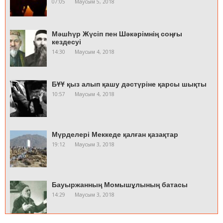
07:05
Маусым 5, 2018
Мәшһүр Жүсіп пен Шәкәрімнің соңғы
кездесуі
14:30
Маусым 4, 2018
БҰҰ қыз алып қашу дәстүріне қарсы шықты
10:57
Маусым 4, 2018
Мүрделері Меккеде қалған қазақтар
19:12
Маусым 3, 2018
Бауыржанның Момышұлының батасы
14:29
Маусым 3, 2018