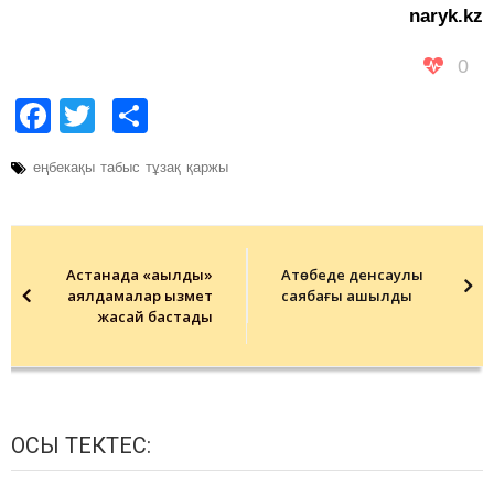
naryk.kz
0
Facebook
Twitter
Share
еңбекақы
табыс
тұзақ
қаржы
Post
navigation
Астанада «ақылды»
Ақтөбеде денсаулық
аялдамалар қызмет
саябағы ашылды
жасай бастады
ОСЫ ТЕКТЕС: