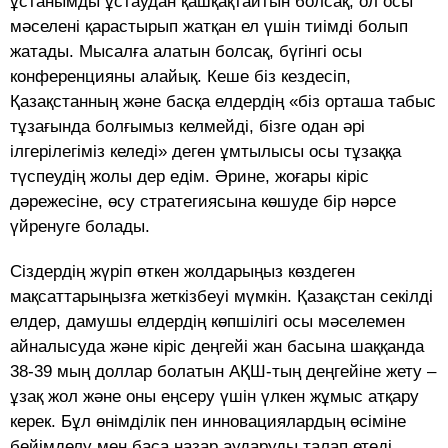
ұстанымды ұстаудан қашқақтайтын болсақ, ол осы
мәселені қарастырып жатқан ел үшін тиімді болып
жатады. Мысалға алатын болсақ, бүгінгі осы
конференцияны алайық. Кеше біз кездесіп,
Қазақстанның және басқа елдердің «біз орташа табыс
тұзағында болғымыз келмейді, бізге одан әрі
ілгерілегіміз келеді» деген ұмтылысы осы тұзаққа
түспеудің жолы дер едім. Әрине, жоғары кіріс
дәрежесіне, өсу стратегиясына көшуде бір нәрсе
үйренуге болады.
Сіздердің жүріп өткен жолдарыңыз көздеген
мақсаттарыңызға жеткізбеуі мүмкін. Қазақстан секілді
елдер, дамушы елдердің көпшілігі осы мәселемен
айналысуда және кіріс деңгейі жан басына шаққанда
38-39 мың доллар болатын АҚШ-тың деңгейіне жету –
ұзақ жол және оны еңсеру үшін үлкен жұмыс атқару
керек. Бұл өнімділік пен инновациялардың өсіміне
бейімделу мен баса назар аударуды талап етеді.