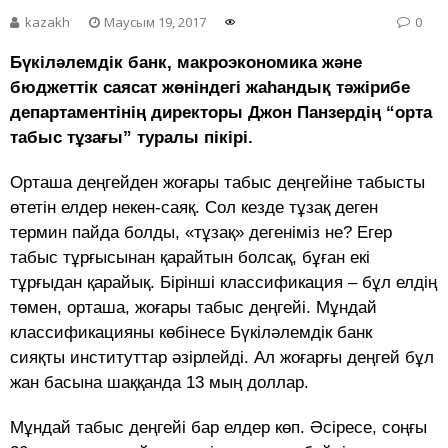
kazakh
Маусым 19, 2017
0
Бүкіләлемдік банк, макроэкономика және
бюджеттік саясат жөніндегі жаһандық тәжірибе
департаментінің директоры Джон Панзердің “орта
табыс тұзағы” туралы пікірі.
Орташа деңгейден жоғары табыс деңгейіне табысты
өтетін елдер некен-саяқ. Сол кезде тұзақ деген
термин пайда болды, «тұзақ» дегеніміз не? Егер
табыс тұрғысынан қарайтын болсақ, бұған екі
тұрғыдан қарайық. Бірінші классификация – бұл елдің
төмен, орташа, жоғары табыс деңгейі. Мұндай
классификацияны көбінесе Бүкіләлемдік банк
сияқты институттар әзірлейді. Ал жоғарғы деңгей бұл
жан басына шаққанда 13 мың доллар.
Мұндай табыс деңгейі бар елдер көп. Әсіресе, соңғы