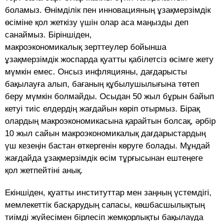
боламыз. Өнімділік пен инновацияның ұзақмерзімдік
өсіміне қол жеткізу үшін олар аса маңызды деп
санаймыз. Біріншіден,
макроэкономикалық зерттеулер бойынша
ұзақмерзімдік жоспарда қуатты қабілетсіз өсімге жету
мүмкін емес. Онсыз инфляцияны, дағдарысты
бақылауға алып, бағаның құбылушылығына төтеп
беру мүмкін болмайды. Осыдан 50 жыл бұрын байып
кетуі тиіс елдердің жағдайын көріп отырмыз. Бірақ
олардың макроэкономикасына қарайтын болсақ, әрбір
10 жыл сайын макроэкономикалық дағдарыстардың
үш кезеңін бастан өткергенін көруге болады. Мұндай
жағдайда ұзақмерзімдік өсім тұрғысынан ештеңеге
қол жетпейтіні анық.
Екіншіден, қуатты институттар мен заңның үстемдігі,
мемлекеттік басқарудың сапасы, көшбасшылықтың
тиімді жүйесімен бірлесіп жемқорлықты бақылауда