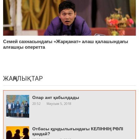
Семей сахнасындағы «Жарқанат» алаш қалашындағы
алғашқы оперетта
ЖАҢАЛЫҚТАР
Олар ант қабылдады
20:52
Маусым 5, 2018
Отбасы құндылығындағы КЕЛІННІҢ РӨЛІ
қандай?