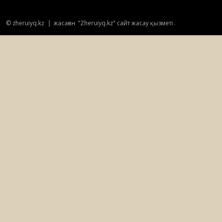
20:28
Маусым 2, 2018
© zheruiyq.kz
|
жасаған
"Zheruiyq.kz" сайт жасау қызметі
.
С.Нүсіпбаева. Ленин көшесі енді «Мәңгілік
ел!»
18:46
Мам 31, 2018
«Кім Білгіш?» турнирі басталды
18:02
Мам 31, 2018
ZOR кино толық нұсқасы (HD) (RUS)
13:50
Мам 31, 2018
“БОЙЖЕТКЕН” жаңа қазақша кино
18:10
Мам 30, 2018