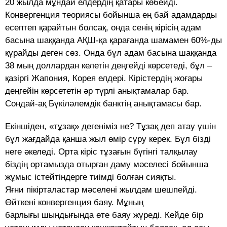
20 жылда мұндай елдердің қатары көбейді.
Конвергенция теориясы бойынша ең бай адамдарды
есептеп қарайтын болсақ, онда сенің кірісің адам
басына шаққанда АҚШ-қа қарағанда шамамен 60%-ды
құрайды деген сөз. Онда бұл адам басына шаққанда
38 мың доллардан келетін деңгейді көрсетеді, бұл –
қазіргі Жапония, Корея елдері. Кірістердің жоғары
деңгейін көрсететін әр түрлі анықтамалар бар.
Сондай-ақ Бүкіләлемдік банктің анықтамасы бар.
Екіншіден, «тұзақ» дегеніміз не? Тұзақ деп атау үшін
бұл жағдайда қанша жыл өмір сүру керек. Бұл бізді
неге әкеледі. Орта кіріс тұзағын бүгінгі талқылау
біздің ортамызда отырған даму мәселесі бойынша
жұмыс істейтіндерге тиімді болған сияқты.
Яғни пікірталастар мәселені жылдам шешпейді.
Өйткені конвергенция баяу. Мұның
барлығы шындығында өте баяу жүреді. Кейде бір