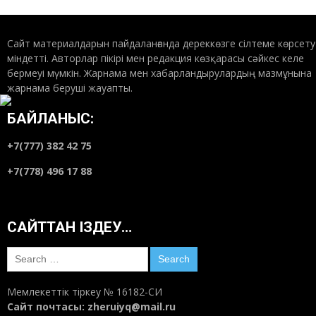
Балаңыз қалай өсіп жатыр?
13:52
Маусым 3, 2018
Сайт материалдарын пайдаланғанда дереккөзге сілтеме көрсету
міндетті. Авторлар пікірі мен редакция көзқарасы сәйкес келе
бермеуі мүмкін. Жарнама мен хабарландырулардың мазмұнына
жарнама беруші жауапты.
Ә.Әлиакпар. Мақсат поэзиясының мақсаты
10:03
Маусым 3, 2018
БАЙЛАНЫС:
+7(777) 382 42 75
Тұрсынғазының түбіне жеткен не?..
+7(778) 496 17 88
02:28
Маусым 3, 2018
САЙТТАН ІЗДЕУ…
Ахат Шәкәрімұлы: Құнанбайдың қанатты
сөздері көп болған
Search
20:47
Маусым 2, 2018
for:
Мемлекеттік тіркеу № 16182-СИ
Саяси қуғын-сүргін жағдайы «Сырласу
Сайт почтасы:
zheruiyq@mail.ru
бұрышында» сөз болды