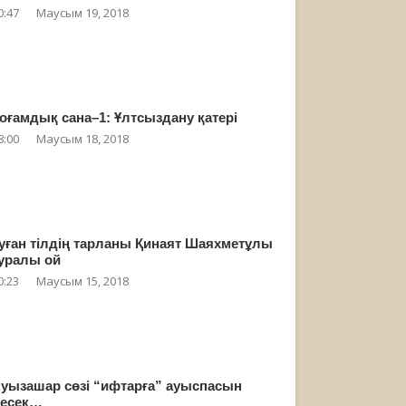
0:47
Маусым 19, 2018
оғамдық сана–1: Ұлтсыздану қатері
8:00
Маусым 18, 2018
уған тілдің тарланы Қинаят Шаяхметұлы
уралы ой
0:23
Маусым 15, 2018
уызашар сөзі “ифтарға” ауыспасын
есек…