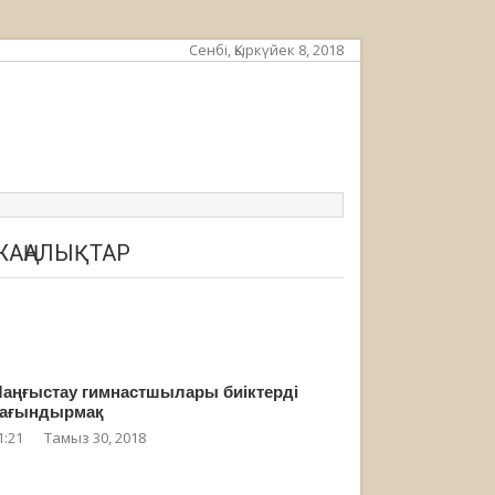
Сенбі, Қыркүйек 8, 2018
ЖАҢАЛЫҚТАР
аңғыстау гимнастшылары биіктерді
ағындырмақ
1:21
Тамыз 30, 2018