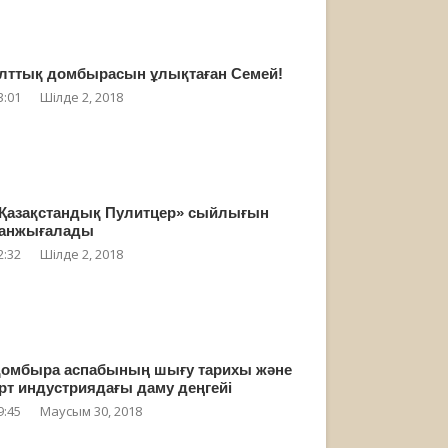
лттық домбырасын ұлықтаған Семей!
3:01
Шілде 2, 2018
Қазақстандық Пулитцер» сыйлығын
анжығалады
2:32
Шілде 2, 2018
омбыра аспабының шығу тарихы және
рт индустриядағы даму деңгейі
9:45
Маусым 30, 2018