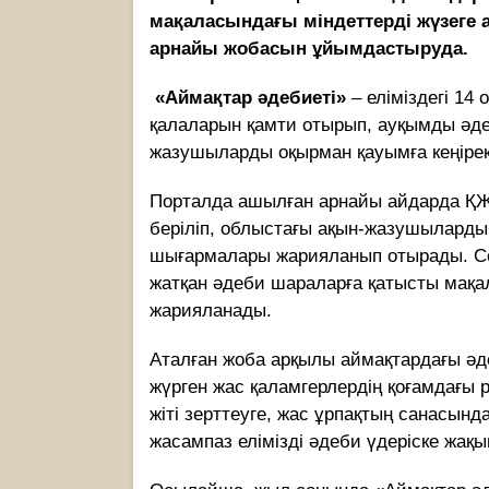
мақаласындағы міндеттерді жүзеге 
арнайы жобасын ұйымдастыруда.
«Аймақтар әдебиеті»
– еліміздегі 14
қалаларын қамти отырып, ауқымды әде
жазушыларды оқырман қауымға кеңірек
Порталда ашылған арнайы айдарда ҚЖ
беріліп, облыстағы ақын-жазушылард
шығармалары жарияланып отырады. Сон
жатқан әдеби шараларға қатысты мақа
жарияланады.
Аталған жоба арқылы аймақтардағы әд
жүрген жас қаламгерлердің қоғамдағы р
жіті зерттеуге, жас ұрпақтың санасындағ
жасампаз елімізді әдеби үдеріске жақы