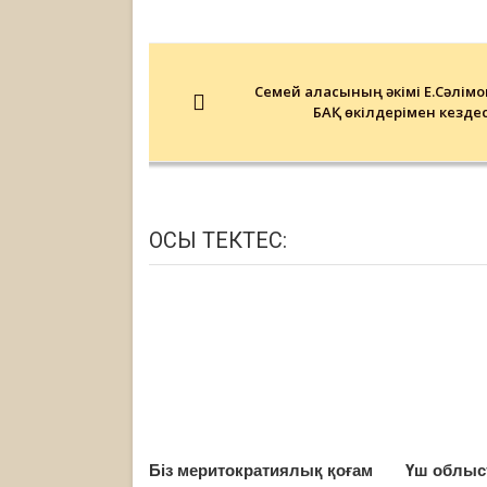
Post
navigation
Семей қаласының әкімі Е.Сәлімо
БАҚ өкілдерімен кездес
ОСЫ ТЕКТЕС:
Біз меритократиялық қоғам
Үш облыс