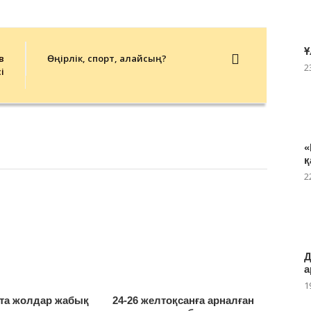
Ұ
в
Өңірлік, спорт, қалайсың?
2
і
«
қ
2
Д
а
1
та жолдар жабық
24-26 желтоқсанға арналған