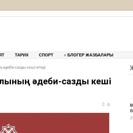
Қ
тық-танымдық порталы
ЯТ
ТАРИХ
СПОРТ
○ БЛОГЕР ЖАЗБАЛАРЫ
әдеби-сазды кеші өтеді
лының әдеби-сазды кеші
0
М
б
2