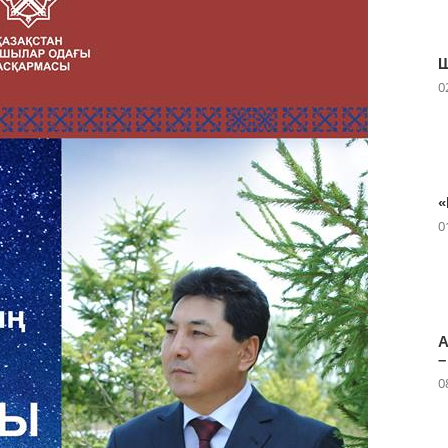
Ш
0
«
0
А
–
0