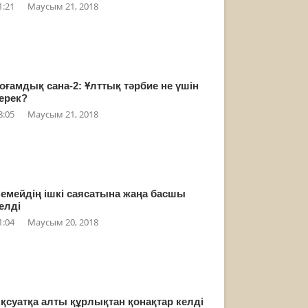
1:21
Маусым 21, 2018
оғамдық сана-2: Ұлттық тәрбие не үшін
ерек?
8:05
Маусым 21, 2018
емейдің ішкі саясатына жаңа басшы
елді
1:04
Маусым 20, 2018
қсуатқа алты құрлықтан қонақтар келді