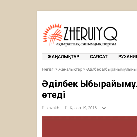
ЖЕРҰЙЫ
ақпарат
ЖАҢАЛЫҚТАР
САЯСАТ
РУХАНИ
Негізгі
>
Жаңалықтар
>
Әділбек Ыбырайымұлының 
Әділбек Ыбырайымұ
өтеді
kazakh
Қазан 19, 2016