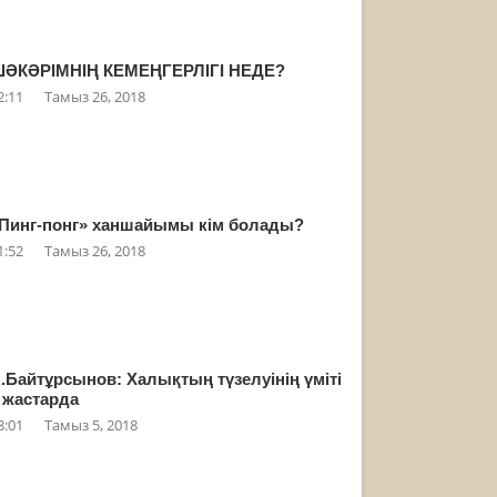
ӘКӘРІМНІҢ КЕМЕҢГЕРЛІГІ НЕДЕ?
2:11
Тамыз 26, 2018
Пинг-понг» ханшайымы кім болады?
1:52
Тамыз 26, 2018
.Байтұрсынов: Халықтың түзелуінің үміті
 жастарда
8:01
Тамыз 5, 2018