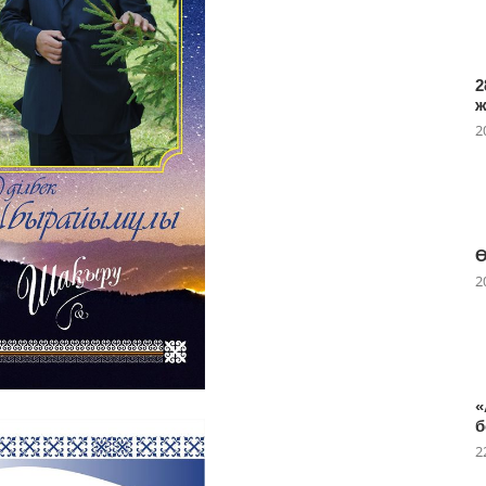
2
2
Ө
2
«
б
2