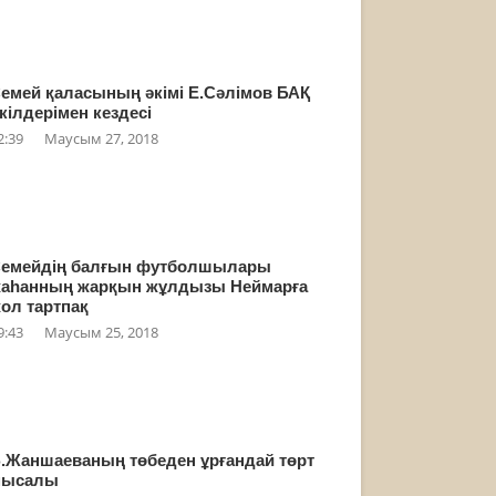
емей қаласының әкімі Е.Сәлімов БАҚ
кілдерімен кездесі
2:39
Маусым 27, 2018
емейдің балғын футболшылары
аһанның жарқын жұлдызы Неймарға
ол тартпақ
9:43
Маусым 25, 2018
.Жаншаеваның төбеден ұрғандай төрт
мысалы