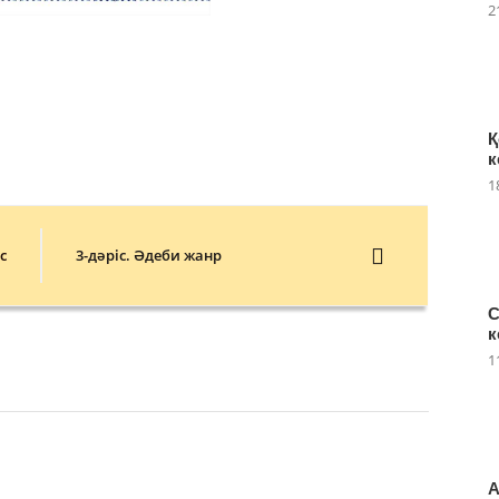
2
Қ
к
1
с
3-дәріс. Әдеби жанр
С
к
1
А