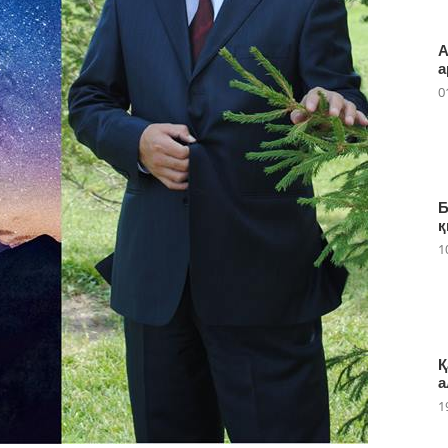
А
а
0
Б
қ
1
Қ
а
1