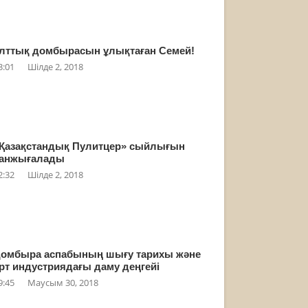
лттық домбырасын ұлықтаған Семей!
3:01
Шілде 2, 2018
Қазақстандық Пулитцер» сыйлығын
анжығалады
2:32
Шілде 2, 2018
омбыра аспабының шығу тарихы және
рт индустриядағы даму деңгейі
9:45
Маусым 30, 2018