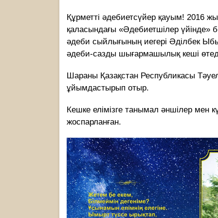
Құрметті әдебиетсүйер қауым! 2016 жы
қаласындағы «Әдебиетшілер үйінде» б
әдеби сыйлығының иегері Әділбек Ы
әдеби-сазды шығармашылық кеші өтед
Шараны Қазақстан Республикасы Тәуел
ұйымдастырып отыр.
Кешке елімізге танымал әншілер мен к
жоспарланған.