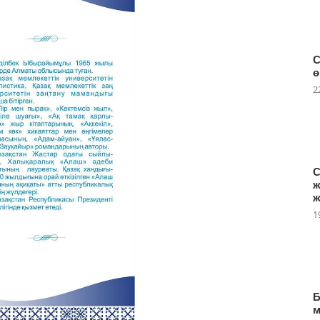
С
ө
2
С
ж
ж
1
Б