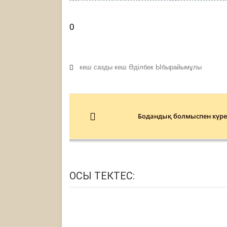
0
кеш
сазды кеш
Әділбек Ыбырайымұлы
Post
navigation
Бодандық болмыспен күре
ОСЫ ТЕКТЕС: