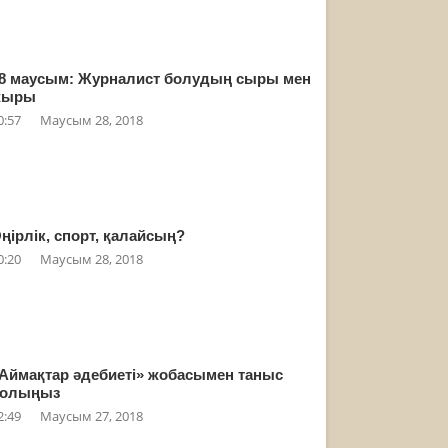
8 маусым: Журналист болудың сыры мен
жыры
0:57
Маусым 28, 2018
ңірлік, спорт, қалайсың?
0:20
Маусым 28, 2018
Аймақтар әдебиеті» жобасымен таныс
олыңыз
2:49
Маусым 27, 2018