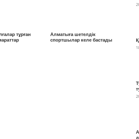
2
лғалар тұрған
Алматыға шетелдік
мараттар
спортшылар келе бастады
Қ
1
Т
т
2
А
д