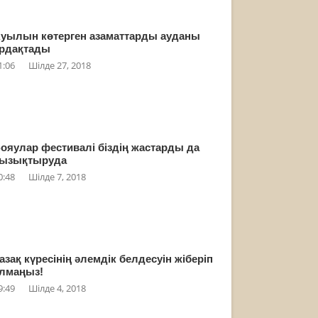
уылын көтерген азаматтарды ауданы
рдақтады
1:06
Шілде 27, 2018
ояулар фестивалі біздің жастарды да
ызықтыруда
0:48
Шілде 7, 2018
азақ күресінің әлемдік белдесуін жіберіп
лмаңыз!
9:49
Шілде 4, 2018