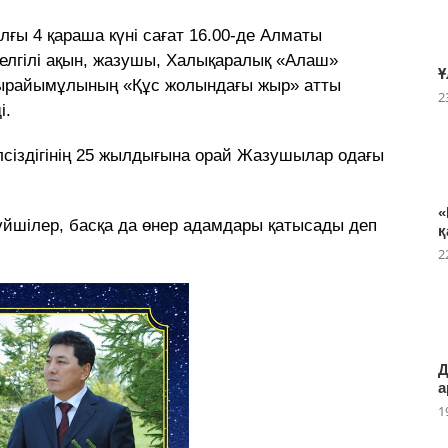
лғы 4 қараша күні сағат 16.00-де Алматы
елгілі ақын, жазушы, Халықаралық «Алаш»
Ұ
бырайымұлының «Құс жолындағы жыр» атты
2
і.
сіздігінің 25 жылдығына орай Жазушылар одағы
«
үйшілер, басқа да өнер адамдары қатысады деп
қ
2
Д
а
1