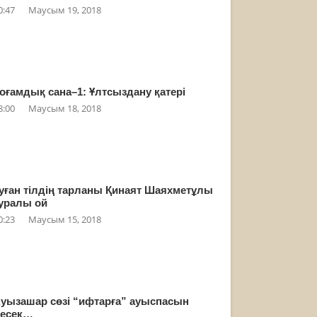
0:47
Маусым 19, 2018
оғамдық сана–1: Ұлтсыздану қатері
8:00
Маусым 18, 2018
уған тілдің тарланы Қинаят Шаяхметұлы
уралы ой
0:23
Маусым 15, 2018
уызашар сөзі “ифтарға” ауыспасын
есек…