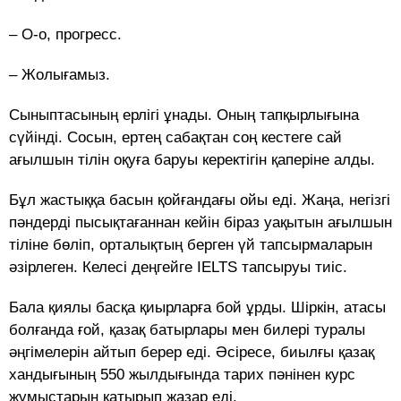
– О-о, прогресс.
– Жолығамыз.
Сыныптасының ерлігі ұнады. Оның тапқырлығына
сүйінді. Сосын, ертең сабақтан соң кестеге сай
ағылшын тілін оқуға баруы керектігін қаперіне алды.
Бұл жастыққа басын қойғандағы ойы еді. Жаңа, негізгі
пәндерді пысықтағаннан кейін біраз уақытын ағылшын
тіліне бөліп, орталықтың берген үй тапсырмаларын
әзірлеген. Келесі деңгейге IELTS тапсыруы тиіс.
Бала қиялы басқа қиырларға бой ұрды. Шіркін, атасы
болғанда ғой, қазақ батырлары мен билері туралы
әңгімелерін айтып берер еді. Әсіресе, биылғы қазақ
хандығының 550 жылдығында тарих пәнінен курс
жұмыстарын қатырып жазар еді.