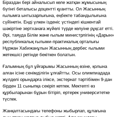
Біраздан бері айналысып келе жатқан жұмысының
бүгінгі беталысы доцентті қуантты. Ол Жасынның
ғылымға ынтызарлығына, еңбекте табандылығына
сүйінетін. Енді үлкен ізденіс үстіндегі кішкентай
шәкіртіне зертханаға жүйелі түрде келуіне рұқсат етті.
Әрі, таяуда Білім және ғылым министрлігінің «Дарын»
республикалық ғылыми-практикалық орталығы
Нұржан Хабижанұлын Жасынның дербес ғылыми
жетекшісі ретінде бекіткен болатын.
Ғалымның бұл ұйғарымы Жасынның өзіне, қолына
алған ісіне сенімділігін ұлғайтты. Осы олимпиадада
жүлделі орындарға іліксе, экстернат тәртібімен 9-дан
бірден 11 сыныпқа секіріп кетпек. Мектепті өз
құрбыларынан бұрын бітіріп, ертерек университетке
түспек.
Жанқалтасындағы телефоны жыбырлап, құлағына