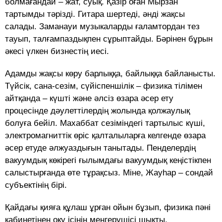
болмағандай – жат, суық. Қазір оған Мырзан
тартымды тәрізді. Гитара шертеді, әнді жақсы
салады. Заманауи музыкаларды ғаламтордан тез
тауып, талғампаздықпен сұрыптайды. Бәрінен бұрын
әкесі үлкен бизнестің иесі.
Адамды жақсы көру барлыққа, байлыққа байланысты.
Түйсік, сана-сезім, сүйіспеншілік – физика тілімен
айтқанда – күшті және әлсіз өзара әсер ету
процесінде дәулеттілердің жолында қолжаулық
болуға бейіл. Махаббат сезіміндегі тартылыс күші,
электромагниттік өріс қалталыларға келгенде өзара
әсер етуде әлжуаздығын танытады. Пенделердің
вакуумдық көкірегі ғылымдағы вакуумдық кеңістікпен
салыстырғанда өте тұрақсыз. Міне, Жауһар – сондай
субъектінің бірі.
Қайдағы қияға құлаш ұрған ойын бұзып, физика пәні
кабинетінен оқу ісінің меңгерушісі шықты.