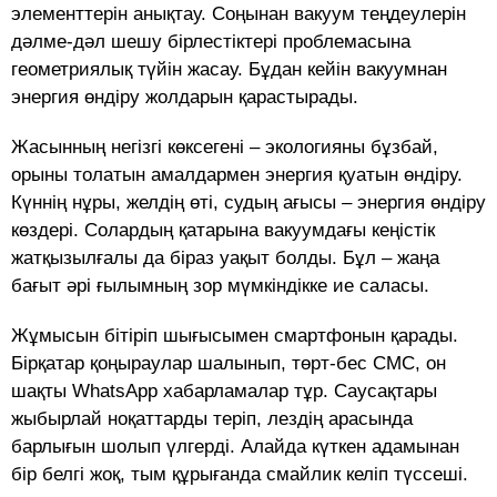
элементтерін анықтау. Соңынан вакуум теңдеулерін
дәлме-дәл шешу бірлестіктері проблемасына
геометриялық түйін жасау. Бұдан кейін вакуумнан
энергия өндіру жолдарын қарастырады.
Жасынның негізгі көксегені – экологияны бұзбай,
орыны толатын амалдармен энергия қуатын өндіру.
Күннің нұры, желдің өті, судың ағысы – энергия өндіру
көздері. Солардың қатарына вакуумдағы кеңістік
жатқызылғалы да біраз уақыт болды. Бұл – жаңа
бағыт әрі ғылымның зор мүмкіндікке ие саласы.
Жұмысын бітіріп шығысымен смартфонын қарады.
Бірқатар қоңыраулар шалынып, төрт-бес СМС, он
шақты WhatsАpp хабарламалар тұр. Саусақтары
жыбырлай ноқаттарды теріп, лездің арасында
барлығын шолып үлгерді. Алайда күткен адамынан
бір белгі жоқ, тым құрығанда смайлик келіп түссеші.