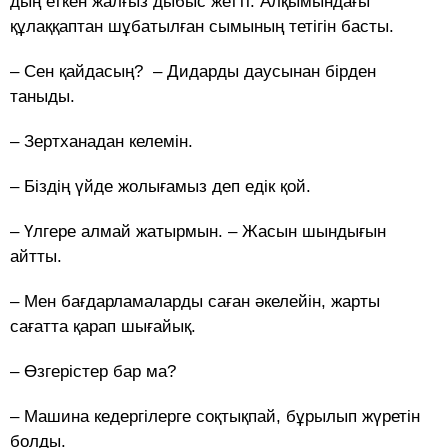
дың еткен жалғыз дыбыс жетті. Алқымындағы
құлаққаптан шұбатылған сымының тетігін басты.
– Сен қайдасың? – Дидарды даусынан бірден
таныды.
– Зертханадан келемін.
– Біздің үйде жолығамыз деп едік қой.
– Үлгере алмай жатырмын. – Жасын шындығын
айтты.
– Мен бағдарламаларды саған әкелейін, жарты
сағатта қарап шығайық.
– Өзгерістер бар ма?
– Машина кедергілерге соқтықпай, бұрылып жүретін
болды.