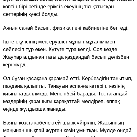
көптің бірі ретінде еріксіз екеуінің тіл қатысқан
сәттерінің куәсі болды.
Аяғын санай басып, физика пәні кабинетіне беттеді.
Іште оқу ісінің меңгерушісі мұның мұғалімімен
сөйлесіп тұр екен. Күтуге тура келді. Сол кезде
Жауһар алдынан тағы да қаздаңдай басып дәлізбен
кері жүрді.
Ол бұған қасақана қарамай өтті. Кербездігін танытып,
паңдана қалыпты. Танауын аспанға көтеріп, көзінің
қиығына да ілмеді. Менсінбей барады. Тостағандай
көздерінің қарашығы қарақаттай мөлдіреп, әппақ
өңінде жұлдызша жанады.
Баяғы көзсіз көбелектей шырқ үйіріліп, Жасынның
маңынан шықпай жүрген кезін ұмытқан. Мүлде ондай