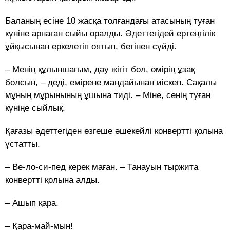
Баланың есіне 10 жасқа толғандағы атасының туған
күніне арнаған сыйы оралды. Әдеттегідей ертеңгілік
ұйқысынан еркелетіп оятып, бетінен сүйді.
– Менің құлыншағым, дәу жігіт бол, өмірің ұзақ
болсын, – деді, емірене маңдайынан иіскеп. Сақалы
мұның мұрынының ұшына тиді. – Міне, сенің туған
күніңе сыйлық.
Қағазы әдеттегіден өзгеше әшекейлі конвертті қолына
ұстатты.
– Ве-ло-си-пед керек маған. – Танауын тыржита
конвертті қолына алды.
– Ашып қара.
– Қара-май-мын!