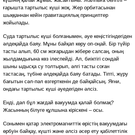
күшінің қалай жұмыс жасайтыны. Жалпыға белгілі –
ғарышта тартылыс күші жоқ. Жер орбитасынан
шыққаннан кейін гравитациялық принциптер
жойылады.
Суда тартылыс күші болғанымен, әуе кеңістігіндегіден
әлдеқайда баяу. Мұны байқап көру оп-оңай. Бір түйір
тасты алып, 60 см жоғарыдан жібере салсаң, оның
жылдамдығына көз ілеспейді. Ал, биіктігі сондай
шыны ыдысқа су толтырып, әлгі тасты соған
тастасаң, түбіне әлдеқайда баяу батады. Тіпті, жүру
бағытын сәл-пәл өзгерткенін де байқайсың. Яғни,
ондағы тартылыс күші әуедегіден әлсіз.
Енді, дәл бұл жағдай вакуумда қалай болмақ?
Жасынның білуге құлшына кіріскені – осы.
Сонымен қатар электромагниттік өрістің вакуумдағы
өрбуін байқау, күшті және әлсіз әсер ету қабілеттілік