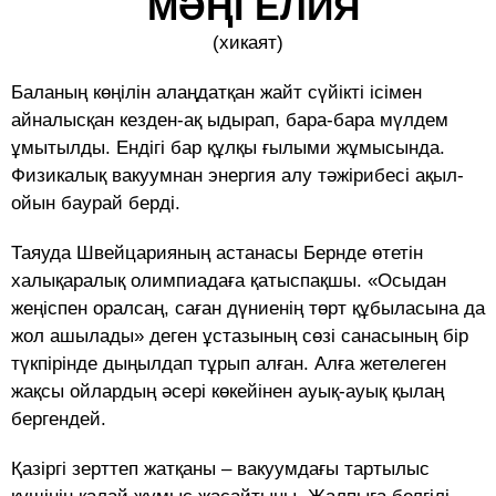
МӘҢГЕЛИЯ
(хикаят)
Баланың көңілін алаңдатқан жайт сүйікті ісімен
айналысқан кезден-ақ ыдырап, бара-бара мүлдем
ұмытылды. Ендігі бар құлқы ғылыми жұмысында.
Физикалық вакуумнан энергия алу тәжірибесі ақыл-
ойын баурай берді.
Таяуда Швейцарияның астанасы Бернде өтетін
халықаралық олимпиадаға қатыспақшы. «Осыдан
жеңіспен оралсаң, саған дүниенің төрт құбыласына да
жол ашылады» деген ұстазының сөзі санасының бір
түкпірінде дыңылдап тұрып алған. Алға жетелеген
жақсы ойлардың әсері көкейінен ауық-ауық қылаң
бергендей.
Қазіргі зерттеп жатқаны – вакуумдағы тартылыс