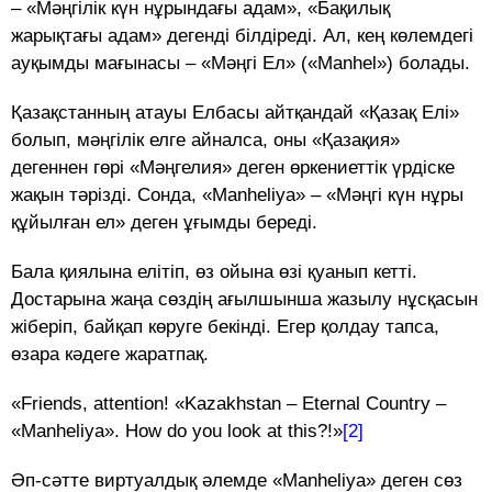
– «Мәңгілік күн нұрындағы адам», «Бақилық
жарықтағы адам» дегенді білдіреді. Ал, кең көлемдегі
ауқымды мағынасы – «Мәңгі Ел» («Manhel») болады.
Қазақстанның атауы Елбасы айтқандай «Қазақ Елі»
болып, мәңгілік елге айналса, оны «Қазақия»
дегеннен гөрі «Мәңгелия» деген өркениеттік үрдіске
жақын тәрізді. Сонда, «Manhelіya» – «Мәңгі күн нұры
құйылған ел» деген ұғымды береді.
Бала қиялына елітіп, өз ойына өзі қуанып кетті.
Достарына жаңа сөздің ағылшынша жазылу нұсқасын
жіберіп, байқап көруге бекінді. Егер қолдау тапса,
өзара кәдеге жаратпақ.
«Friends, attention! «Kazakhstan – Eternal Country –
«Manhelіya». How do you look at this?!»
[2]
Әп-сәтте виртуалдық әлемде «Manhelіya» деген сөз