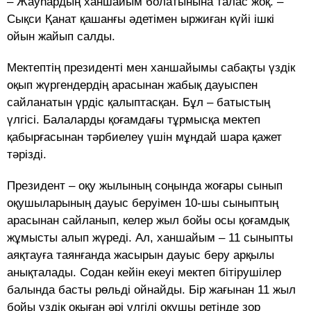
– Жауһардың ханшайым болатынына талас жоқ. –
Сықси Қанат қашанғы әдетімен ыржиған күйі ішкі
ойын жайып салды.
Мектептің президенті мен ханшайымы сабақты үздік
оқып жүргендердің арасынан жабық дауыспен
сайланатын үрдіс қалыптасқан. Бұл – батыстың
үлгісі. Балаларды қоғамдағы тұрмысқа мектеп
қабырғасынан тәрбиелеу үшін мұндай шара қажет
тәрізді.
Президент – оқу жылының соңында жоғары сынып
оқушыларының дауыс беруімен 10-шы сыныптың
арасынан сайланып, келер жыл бойы осы қоғамдық
жұмысты алып жүреді. Ал, ханшайым – 11 сыныпты
аяқтауға таянғанда жасырын дауыс беру арқылы
анықталады. Содан кейін екеуі мектеп бітірушілер
балында басты рөльді ойнайды. Бір жағынан 11 жыл
бойы үздік оқыған әрі үлгілі оқушы ретінде зор