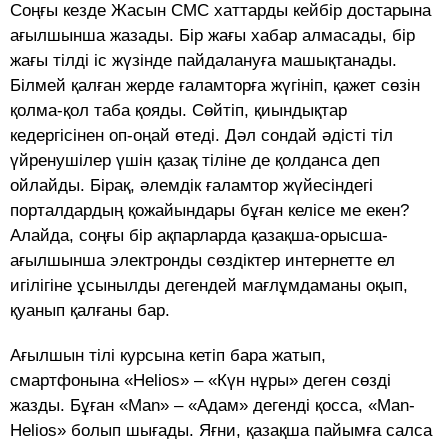
Соңғы кезде Жасын СМС хаттарды кейбір достарына
ағылшынша жазады. Бір жағы хабар алмасады, бір
жағы тілді іс жүзінде пайдалануға машықтанады.
Білмей қалған жерде ғаламторға жүгініп, қажет сөзін
қолма-қол таба қояды. Сөйтіп, қиындықтар
кедергісінен оп-оңай өтеді. Дәл сондай әдісті тіл
үйренушілер үшін қазақ тіліне де қолданса деп
ойлайды. Бірақ, әлемдік ғаламтор жүйесіндегі
порталдардың қожайындары бұған келісе ме екен?
Алайда, соңғы бір ақпарларда қазақша-орысша-
ағылшынша электронды сөздіктер интернетте ел
игілігіне ұсынылды дегендей мағлұмдаманы оқып,
қуанып қалғаны бар.
Ағылшын тілі курсына кетіп бара жатып,
смартфонына «Helios» – «Күн нұры» деген сөзді
жазды. Бұған «Man» – «Адам» дегенді қосса, «Man-
Helios» болып шығады. Яғни, қазақша пайымға салса