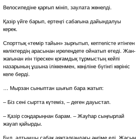
Велосипедіне қарғып мініп, заулата жөнелді.
Қазір үйге барып, ертеңгі сабағына дайындалуы
керек.
Спорттық «темір тайын» зырғытып, кептелісте итінген
көліктердің арасынан ирелеңдете ойнатып өтеді. Жан-
жағынан иін тірескен қоғамдық тұрмыстың кейпі
назарының ұшына іліккенмен, көңіліне бүгінгі көрініс
келе берді.
… Мырзан сыныптан шығып бара жатып:
– Біз сені сыртта күтеміз, – деген дауыстап.
– Қазір соңдарыңнан барам. – Жауһар сыңғырлай
жауап қайырды.
Бұл, алтыншы сабақ аяқталғандағы әңгіме еді. Жасын