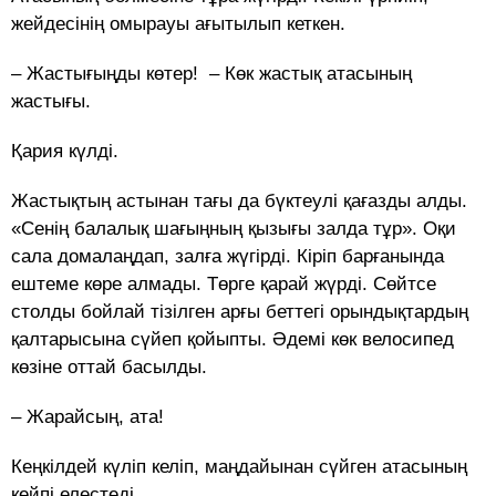
жейдесінің омырауы ағытылып кеткен.
– Жастығыңды көтер! – Көк жастық атасының
жастығы.
Қария күлді.
Жастықтың астынан тағы да бүктеулі қағазды алды.
«Сенің балалық шағыңның қызығы залда тұр». Оқи
сала домалаңдап, залға жүгірді. Кіріп барғанында
ештеме көре алмады. Төрге қарай жүрді. Сөйтсе
столды бойлай тізілген арғы беттегі орындықтардың
қалтарысына сүйеп қойыпты. Әдемі көк велосипед
көзіне оттай басылды.
– Жарайсың, ата!
Кеңкілдей күліп келіп, маңдайынан сүйген атасының
кейпі елестеді.