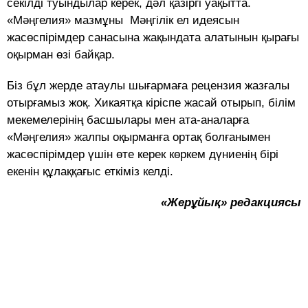
секілді туындылар керек, дәл қазіргі уақытта.
«Мәңгелия» мазмұны Мәңгілік ел идеясын
жасөспірімдер санасына жақындата алатынын қырағы
оқырман өзі байқар.
Біз бұл жерде атаулы шығармаға рецензия жазғалы
отырғамыз жоқ. Хикаятқа кіріспе жасай отырып, білім
мекемелерінің басшылары мен ата-аналарға
«Мәңгелия» жалпы оқырманға ортақ болғанымен
жасөспірімдер үшін өте керек көркем дүниенің бірі
екенін құлаққағыс еткіміз келді.
«Жерұйық» редакциясы