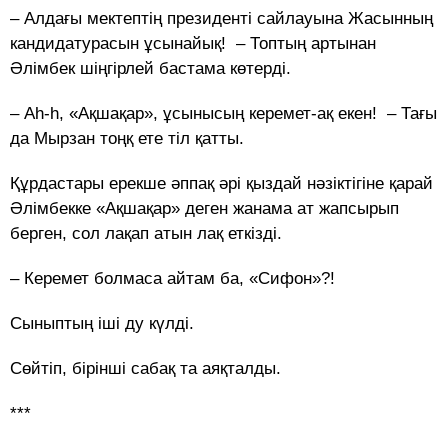
– Алдағы мектептің президенті сайлауына Жасынның
кандидатурасын ұсынайық! – Топтың артынан
Әлімбек шіңгірлей бастама көтерді.
– Аһ-һ, «Ақшақар», ұсынысың керемет-ақ екен! – Тағы
да Мырзан тоңқ ете тіл қатты.
Құрдастары ерекше әппақ әрі қыздай нәзіктігіне қарай
Әлімбекке «Ақшақар» деген жанама ат жапсырып
берген, сол лақап атын лақ еткізді.
– Керемет болмаса айтам ба, «Сифон»?!
Сыныптың іші ду күлді.
Сөйтіп, бірінші сабақ та аяқталды.
***