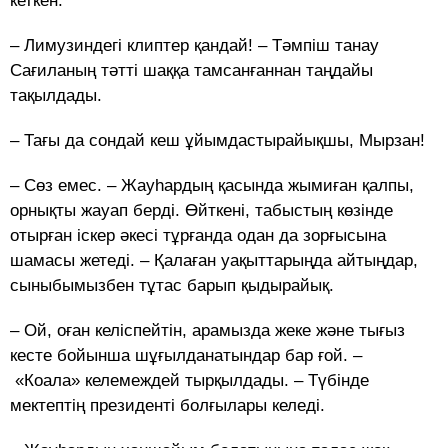
кеткен.
– Лимузиндегі клиптер қандай! – Тәмпіш танау
Сағиланың тәтті шаққа тамсанғаннан таңдайы
тақылдады.
– Тағы да сондай кеш ұйымдастырайықшы, Мырзан!
– Сөз емес. – Жауһардың қасында жымиған қалпы,
орнықты жауап берді. Өйткені, табыстың көзінде
отырған іскер әкесі тұрғанда одан да зорғысына
шамасы жетеді. – Қалаған уақыттарыңда айтыңдар,
сыныбымызбен тұтас барып қыдырайық.
– Ой, оған келіспейтін, арамызда жеке және тығыз
кесте бойынша шұғылданатындар бар ғой. –
«Коала» келемеждей тырқылдады. – Түбінде
мектептің президенті болғылары келеді.