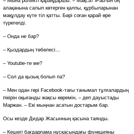
– Мына роликті қараңдаршы. – Мақсат iPad-ын оң
алақанына салып көтерген қалпы, құрбыларынан
мақұлдау күте тіл қатты. Бәрі соған қарай өре
түрегелді.
– Онда не бар?
– Қыздардың төбелесі…
– Youtube-те ме?
– Сол да қызық болып па?
– Мен одан гөрі Facebook-тағы танымал тұлғалардың
пікірін оқығанды жақсы көремін, – деп дауыстады
Маржан. – Екі мыңнан асатын достарым бар.
Осы кезде Дидар Жасынның қасына таянды.
– Кешегі бағдарлама нұсқасындағы функцияны