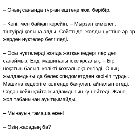
– Оның санында тұрған ештеңе жоқ, бәрібір.
– Кәні, мен байқап көрейін, – Мырзан кимелеп,
тінтуірді қолына алды. Сөйтті де, жолдың үстіне әр-әр
жерден нүктелер белгіледі.
– Осы нүктелерді жолда жатқан кедергілер деп
санаймыз. Енді машинаны іске қосалық. – Бір
ноқатын басып, көлікті қозғалысқа енгізді. Оның
жылдамдығы да бөлек спидометрден көрініп тұрды.
Машина кедергіге келгенде баяулап, айналып өтеді.
Содан кейін қайта жылдамдығын күшейтеді. Және,
жол табанынан ауытқымайды.
– Мынауың тамаша екен!
– Өзің жасадың ба?