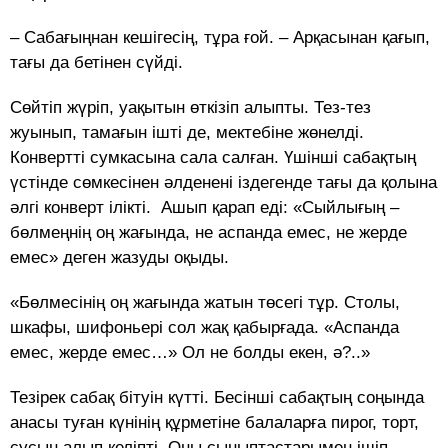
– Сабағыңнан кешігесің, тұра ғой. – Арқасынан қағып,
тағы да бетінен сүйді.
Сөйтіп жүріп, уақытын өткізіп алыпты. Тез-тез
жуынып, тамағын ішті де, мектебіне жөнелді.
Конвертті сумкасына сала салған. Үшінші сабақтың
үстінде сөмкесінен әлденені іздегенде тағы да қолына
әлгі конверт ілікті. Ашып қарап еді: «Сыйлығың –
бөлмеңнің оң жағында, не аспанда емес, не жерде
емес» деген жазуды оқыды.
«Бөлмесінің оң жағында жатын төсегі тұр. Столы,
шкафы, шифоньері сол жақ қабырғада. «Аспанда
емес, жерде емес…» Ол не болды екен, ә?..»
Тезірек сабақ бітуін күтті. Бесінші сабақтың соңында
анасы туған күнінің құрметіне балаларға пирог, торт,
сусын алып келіпті. Оны сыныптастарымен ішіп-