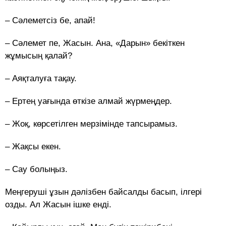
– Cәлеметсіз бе, апай!
– Сәлемет пе, Жасын. Ана, «Дарын» бекіткен
жұмысың қалай?
– Аяқталуға тақау.
– Ертең уағында өткізе алмай жүрмеңдер.
– Жоқ, көрсетілген мерзімінде тапсырамыз.
– Жақсы екен.
– Сау болыңыз.
Меңгеруші ұзын дәлізбен байсалды басып, ілгері
озды. Ал Жасын ішке енді.