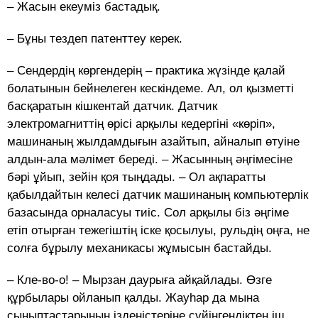
– Жасын екеуміз бастадық.
– Бұны тездеп патенттеу керек.
– Сендердің көргендерің – практика жүзінде қалай
болатынын бейнелеген кескіндеме. Ал, ол қызметті
басқаратын кішкентай датчик. Датчик
электромагниттің өрісі арқылы кедергіні «көріп»,
машинаның жылдамдығын азайтып, айналып өтуіне
алдын-ала мәлімет береді. – Жасынның әңгімесіне
бәрі ұйып, зейін қоя тыңдады. – Ол ақпаратты
қабылдайтын келесі датчик машинаның компьютерлік
базасында орналасуы тиіс. Сол арқылы біз әңгіме
етіп отырған тежегіштің іске қосылуы, рульдің оңға, не
солға бұрылу механикасы жұмысын бастайды.
– Кле-во-о! – Мырзан даурыға айқайлады. Өзге
құрбылары ойланып қалды. Жауһар да мына
сыныптастарының ізденістеріне сүйінгендіктен іш