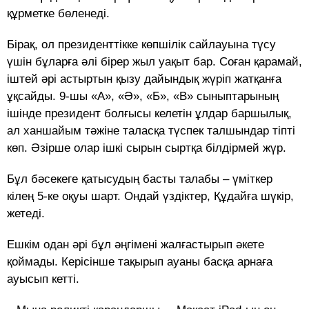
құрметке бөленеді.
Бірақ, ол президенттікке көпшілік сайлауына түсу
үшін бұларға әлі бірер жыл уақыт бар. Соған қарамай,
іштей әрі астыртын қызу дайындық жүріп жатқанға
ұқсайды. 9-шы «А», «Ә», «Б», «В» сыныптарының
ішінде президент болғысы келетін ұлдар баршылық,
ал ханшайым тәжіне таласқа түспек талшындар тіпті
көп. Әзірше олар ішкі сырын сыртқа білдірмей жүр.
Бұл бәсекеге қатысудың басты талабы – үміткер
кілең 5-ке оқуы шарт. Ондай үздіктер, Құдайға шүкір,
жетеді.
Ешкім одан әрі бұл әңгімені жалғастырып әкете
қоймады. Керісінше тақырып ауаны басқа арнаға
ауысып кетті.