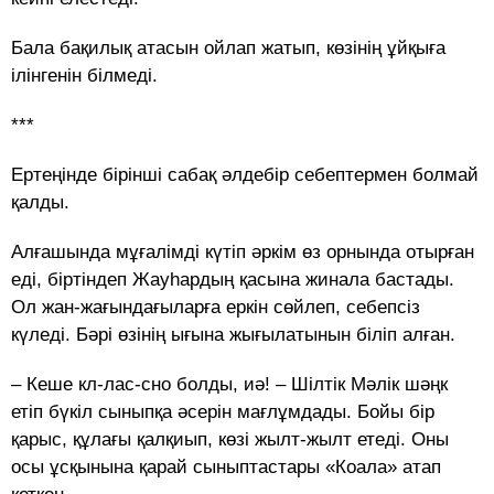
Бала бақилық атасын ойлап жатып, көзінің ұйқыға
ілінгенін білмеді.
***
Ертеңінде бірінші сабақ әлдебір себептермен болмай
қалды.
Алғашында мұғалімді күтіп әркім өз орнында отырған
еді, біртіндеп Жауһардың қасына жинала бастады.
Ол жан-жағындағыларға еркін сөйлеп, себепсіз
күледі. Бәрі өзінің ығына жығылатынын біліп алған.
– Кеше кл-лас-сно болды, иә! – Шілтік Мәлік шәңк
етіп бүкіл сыныпқа әсерін мағлұмдады. Бойы бір
қарыс, құлағы қалқиып, көзі жылт-жылт етеді. Оны
осы ұсқынына қарай сыныптастары «Коала» атап