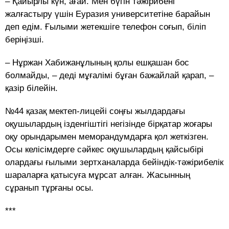
– Қайырлы күн, ағай. Мен бүгін тәжірибені
жалғастыру үшін Еуразия университетіне барайын
деп едім. Ғылыми жетекшіге телефон соғып, біліп
беріңізші.
– Нұржан Хабижанұлының қолы ешқашан бос
болмайды, – деді мұғалімі бұған бажайлай қарап, –
қазір білейін.
№44 қазақ мектеп-лицейі соңғы жылдардағы
оқушылардың ізденгіштігі негізінде бірқатар жоғары
оқу орындарымен меморандумдарға қол жеткізген.
Осы келісімдерге сәйкес оқушылардың қайсыбірі
олардағы ғылыми зертханаларда бейіндік-тәжірибелік
шараларға қатысуға мұрсат алған. Жасынның
сұранып тұрғаны осы.
***