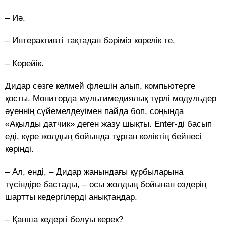
– Иә.
– Интерактивті тақтадан бәріміз көрелік те.
– Көрейік.
Дидар сөзге келмей флешін алып, компьютерге
қосты. Мониторда мультимедиялық түрлі модульдер
әуеннің сүйемелдеуімен пайда боп, соңында
«Ақылды датчик» деген жазу шықты. Enter-ді басып
еді, күре жолдың бойында тұрған көліктің бейнесі
көрінді.
– Ал, енді, – Дидар жанындағы құрбыларына
түсіндіре бастады, – осы жолдың бойынан өздерің
шартты кедергілерді анықтаңдар.
– Қанша кедергі болуы керек?