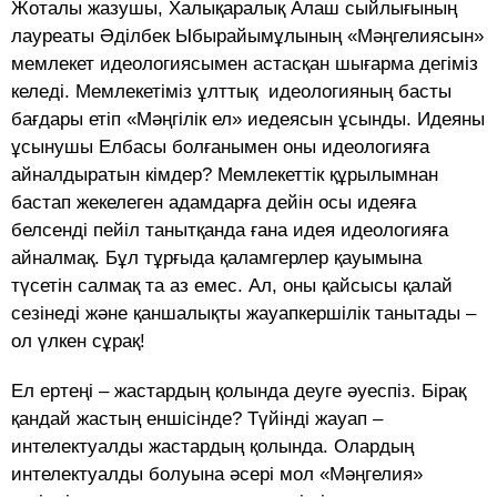
Жоталы жазушы, Халықаралық Алаш сыйлығының
лауреаты Әділбек Ыбырайымұлының «Мәңгелиясын»
мемлекет идеологиясымен астасқан шығарма дегіміз
келеді. Мемлекетіміз ұлттық идеологияның басты
бағдары етіп «Мәңгілік ел» иедеясын ұсынды. Идеяны
ұсынушы Елбасы болғанымен оны идеологияға
айналдыратын кімдер? Мемлекеттік құрылымнан
бастап жекелеген адамдарға дейін осы идеяға
белсенді пейіл танытқанда ғана идея идеологияға
айналмақ. Бұл тұрғыда қаламгерлер қауымына
түсетін салмақ та аз емес. Ал, оны қайсысы қалай
сезінеді және қаншалықты жауапкершілік танытады –
ол үлкен сұрақ!
Ел ертеңі – жастардың қолында деуге әуеспіз. Бірақ
қандай жастың еншісінде? Түйінді жауап –
интелектуалды жастардың қолында. Олардың
интелектуалды болуына әсері мол «Мәңгелия»