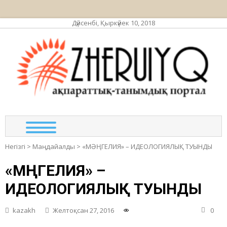
Дүйсенбі, Қыркүйек 10, 2018
ЖЕР
ақпа
та
по
Негізгі
>
Маңдайалды
>
«МӘҢГЕЛИЯ» – ИДЕОЛОГИЯЛЫҚ ТУЫНДЫ
«МӘҢГЕЛИЯ» –
ИДЕОЛОГИЯЛЫҚ ТУЫНДЫ
kazakh
Желтоқсан 27, 2016
0