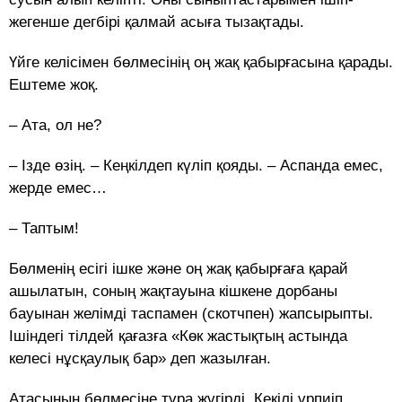
жегенше дегбірі қалмай асыға тызақтады.
Үйге келісімен бөлмесінің оң жақ қабырғасына қарады.
Ештеме жоқ.
– Ата, ол не?
– Ізде өзің. – Кеңкілдеп күліп қояды. – Аспанда емес,
жерде емес…
– Таптым!
Бөлменің есігі ішке және оң жақ қабырғаға қарай
ашылатын, соның жақтауына кішкене дорбаны
бауынан желімді таспамен (скотчпен) жапсырыпты.
Ішіндегі тілдей қағазға «Көк жастықтың астында
келесі нұсқаулық бар» деп жазылған.
Атасының бөлмесіне тұра жүгірді. Кекілі үрпиіп,