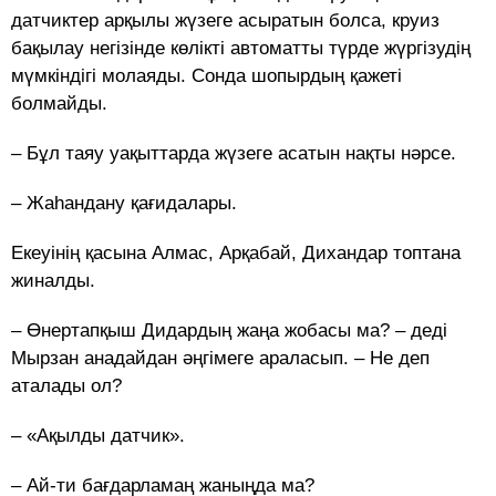
датчиктер арқылы жүзеге асыратын болса, круиз
бақылау негізінде көлікті автоматты түрде жүргізудің
мүмкіндігі молаяды. Сонда шопырдың қажеті
болмайды.
– Бұл таяу уақыттарда жүзеге асатын нақты нәрсе.
– Жаһандану қағидалары.
Екеуінің қасына Алмас, Арқабай, Дихандар топтана
жиналды.
– Өнертапқыш Дидардың жаңа жобасы ма? – деді
Мырзан анадайдан әңгімеге араласып. – Не деп
аталады ол?
– «Ақылды датчик».
– Ай-ти бағдарламаң жаныңда ма?