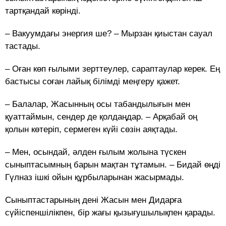
тартқандай көрінді.
– Вакуумдағы энергия ше? – Мырзан қиыстан сауал
тастады.
– Оған көп ғылыми зерттеулер, сараптаулар керек. Ең
бастысы соған лайық білімді меңгеру қажет.
– Балалар, Жасынның осы табандылығын мен
қуаттаймын, сендер де қолдаңдар. – Арқабай оң
қолын көтеріп, сермеген күйі сөзін аяқтады.
– Мен, осындай, әлден ғылым жолына түскен
сыныптасымның барын мақтан тұтамын. – Бидай өңді
Гүлназ ішкі ойын құрбыларынан жасырмады.
Сыныптастарының дені Жасын мен Дидарға
сүйіспеншілікпен, бір жағы қызығушылықпен қарады.