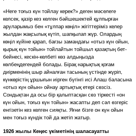
«Неге тоғыз күн тойлау ке­рек?» деген мә­селеге
келсек, қазір кез келген бәй­­шешектей құлпырған
аруларымыз бен «тұлпар көңіл» жігіттеріміз келер
жылдан жақ­сылық күтіп, шапқылап жүр. Олардың
көңіл кү­йіне қарап, бағзы замандағы «отыз күн ойын,
қырық күн тойын» той­лай­тын тойшыл қа­зақ­тың бет-
бейнесі, кес­кін-келбеті көз ал­ды­ңызда
көлбеңдегендей бо­лады. Бірақ на­рық­тық қоғам
диірменінің шыр айналған та­сының үстінде жүріп,
күнкөрістің ұршығын иір­ген бүгінгі исі Алаш баласына
«отыз күн ойын» ойнау артықтық етері сөзсіз.
Сондықтан да осы бір қалыптасқан сөз тіркесті «он
күн ойын, тоғыз күн тойын» жасапты деп сәл өз­ге­ріс
енгізетін кез келген сияқты. Яғни бізге он күн ойын
мен тоғыз күндік той да жетіп жа­тыр.
1926 жылы Кеңес үкіметінің шаласауатты