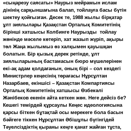
«сыңарезу саясаты» Наурыз мейрамын ислам
дінінің сарқыншағына балап, тойлауға басы бүтін
шектеу қойғызған. Десек те, 1988 жылы бірқатар
ұлт зиялылары Қазақстан Орталық Комитетінің
бірінші хатшысы Колбинге Наурызды тойлау
жөнінде мәселе көтеріп, хат жазып жүріп, ақыры
төл Жаңа жылымыз өз халқымен қауышқан
болатын. Бір қызық дерек ретінде, ұлт
зиялыларының бастамасын бюро мүшелерінен
екі-ақ адам қолдағанын, оның бірі – сол кездегі
Министрлер кеңесінің төрағасы Нұрсұлтан
Назарбаев, екіншісі – Қазақстан Компартиясы
Орталық Комитетінің хатшысы Өзбекәлі
Жәнібеков екенін айта кеткен жөн. Неге дейсіз бе?
Кешегі темірдей құрсаулы Кеңес идеологиясына
қарсы біткен бұтақтай осы мерекеге бола басын
бәйгеге тіккен Нұрсұлтан Әбішұлы бүгінгідей
Тәуелсіздіктің қыраны кеңге қанат жайған тұста,