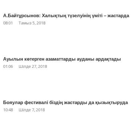
А.Байтұрсынов: Халықтың түзелуінің үміті – жастарда
08:01
Тамыз 5, 2018
Ауылын көтерген азаматтарды ауданы ардақтады
01:06
Шілде 27, 2018
Бояулар фестивалі біздің жастарды да қызықтыруда
10:48
Шілде 7, 2018