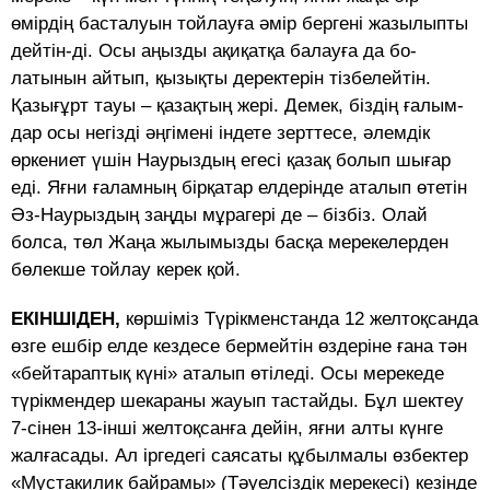
өмiрдiң басталуын тойлауға әмiр бергенi жа­зылыпты
дейтін-ді. Осы аңызды ақиқатқа балауға да бо­
латынын айтып, қызықты деректерін тізбелейтін.
Қазы­ғұрт тауы – қазақтың жері. Демек, біздің ға­лым­­
дар осы негізді әңгімені індете зерттесе, әлем­дік
өркениет үшін Наурыздың егесі қазақ бо­лып шы­ғар
еді. Яғни ғаламның бірқатар елдерінде аталып өтетін
Әз-Наурыздың заңды мұрагері де – бізбіз. Олай
болса, төл Жаңа жылымызды басқа ме­рекелерден
бөлекше тойлау керек қой.
ЕКІНШІДЕН,
көршіміз Түрікменстанда 12 желтоқсанда
өзге ешбір елде кездесе бермейтін өздеріне ғана тән
«бей­тараптық күні» аталып өтіледі. Осы мерекеде
түрік­мендер шекараны жауып тастайды. Бұл шектеу
7-сінен 13-інші желтоқсанға дейін, яғни алты күнге
жалғасады. Ал іргедегі саясаты құбылмалы өзбектер
«Мустакилик байрамы» (Тәуелсіздік мерекесі) кезінде