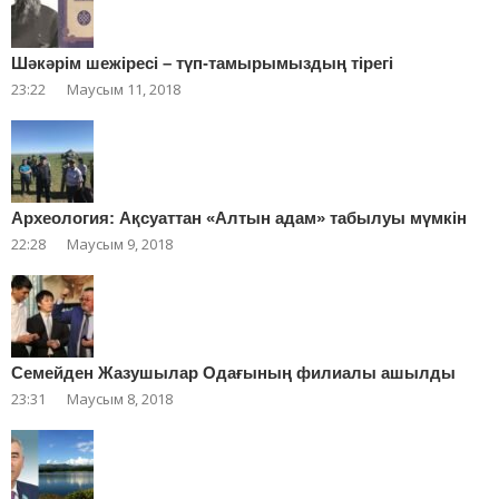
Шәкәрім шежіресі – түп-тамырымыздың тірегі
23:22
Маусым 11, 2018
Археология: Ақсуаттан «Алтын адам» табылуы мүмкін
22:28
Маусым 9, 2018
Cемейден Жазушылар Одағының филиалы ашылды
23:31
Маусым 8, 2018