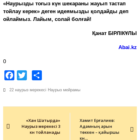
«Наурызды тоғыз күн шекараны жауып тастап
тойлау керек» деген идеямызды қолдайды деп
ойлаймыз. Лайым, солай болғай!
Қанат БІРЛІКҰЛЫ
Abai.kz
0
Facebook
Twitter
Share
22 наурыз мерекесі
Наурыз мейрамы
Post
navigation
«Хан Шатырда»
Хамит Ерғалиев:
Наурыз мерекесі 3
Адамның арын
күн тойланады
төккен – қайыршы
күн…