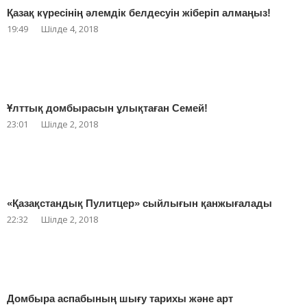
Қазақ күресінің әлемдік белдесуін жіберіп алмаңыз!
19:49
Шілде 4, 2018
Ұлттық домбырасын ұлықтаған Семей!
23:01
Шілде 2, 2018
«Қазақстандық Пулитцер» сыйлығын қанжығалады
22:32
Шілде 2, 2018
Домбыра аспабының шығу тарихы және арт