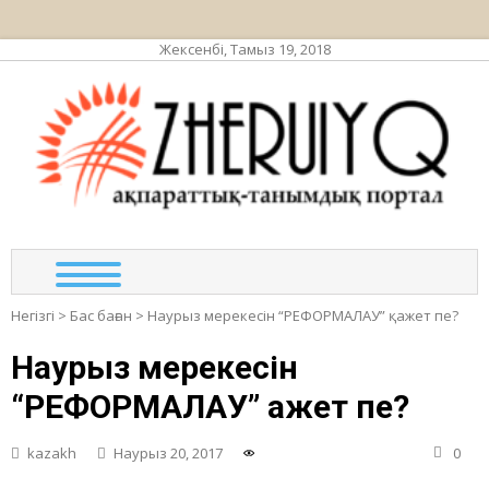
Жексенбі, Тамыз 19, 2018
ЖЕР
ақпа
та
по
Негізгі
>
Бас баған
>
Наурыз мерекесін “РЕФОРМАЛАУ” қажет пе?
Наурыз мерекесін
“РЕФОРМАЛАУ” қажет пе?
kazakh
Наурыз 20, 2017
0