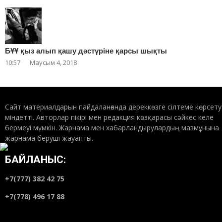
БҰҰ қыз алып қашу дәстүріне қарсы шықты
10:57
Маусым 4, 2018
Сайт материалдарын пайдаланғанда дереккөзге сілтеме көрсету
міндетті. Авторлар пікірі мен редакция көзқарасы сәйкес келе
бермеуі мүмкін. Жарнама мен хабарландырулардың мазмұнына
жарнама беруші жауапты.
БАЙЛАНЫС:
+7(777) 382 42 75
+7(778) 496 17 88