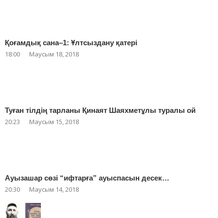
Қоғамдық сана–1: Ұлтсыздану қатері
18:00
Маусым 18, 2018
Туған тілдің тарланы Қинаят Шаяхметұлы туралы ой
20:23
Маусым 15, 2018
Ауызашар сөзі “ифтарға” ауыспасын десек…
20:30
Маусым 14, 2018