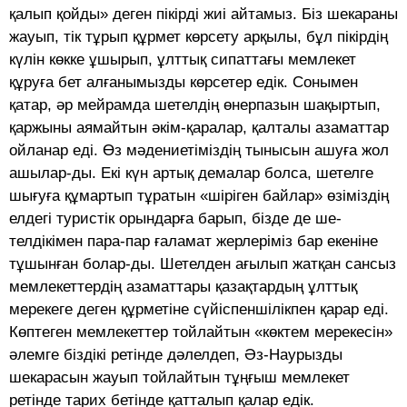
қалып қой­ды» деген пікірді жиі айтамыз. Біз шекараны
жа­уып, тік тұрып құрмет көрсету арқылы, бұл пікірдің
күлін көкке ұшы­рып, ұлт­тық сипаттағы мемлекет
құруға бет ал­ға­ны­мызды көрсетер едік. Сонымен
қатар, әр мей­рамда шетелдің өнерпазын шақыртып,
қар­жыны аямайтын әкім-қаралар, қал­талы аза­маттар
ойланар еді. Өз мәдениеті­міздің ты­н­ысын ашуға жол
ашылар-ды. Екі күн артық демалар болса, ше­телге
шығуға құ­мартып тұратын «шіріген бай­лар» өзіміздің
ел­дегі туристік орын­дар­ға барып, бізде де ше­
телдікімен пара-пар ғаламат жерлеріміз бар еке­ніне
тұшынған болар-ды. Ше­тел­ден ағылып жатқан сансыз
мемлекеттердің азаматтары қа­зақтардың ұлттық
мерекеге деген құр­ме­тіне сүйіспеншілікпен қарар еді.
Көптеген мемлекеттер тойлайтын «көктем мерекесін»
әлемге біздікі ретінде дәлелдеп, Әз-Наурызды
шекарасын жауып той­лайтын тұңғыш мемлекет
ретінде тарих бетінде қатталып қалар едік.