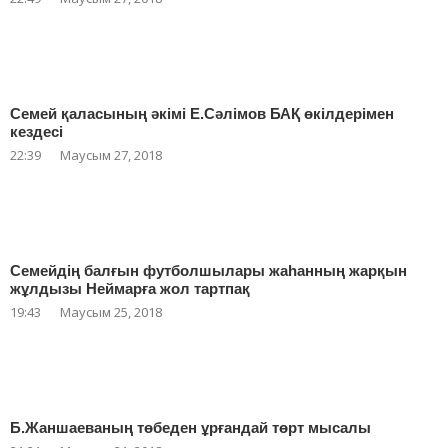
Семей қаласының әкімі Е.Сәлімов БАҚ өкілдерімен
кездесі
22:39
Маусым 27, 2018
Семейдің балғын футболшылары жаһанның жарқын
жұлдызы Неймарға жол тартпақ
19:43
Маусым 25, 2018
Б.Жаншаеваның төбеден ұрғандай төрт мысалы