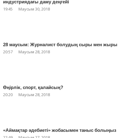
индустриядағы даму деңгейі
19:45
Маусым 30, 2018
28 маусым: Журналист болудың сыры мен жыры
20:57
Маусым 28, 2018
Өңірлік, спорт, қалайсың?
20:20
Маусым 28, 2018
«Аймақтар әдебиеті» жобасымен таныс болыңыз
22:49
Маусым 27, 2018