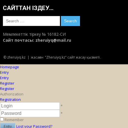
САЙТТАН ІЗДЕУ…
Search
for:
Мемлекеттік тіркеу № 16182-СИ
Сайт почтасы:
zheruiyq@mail.ru
© zheruiyq.kz
|
жасаған
"Zheruiyq.kz" сайт жасау қызметі
.
Homepage
Entry
Entry
Register
Register
Authorization
Registration
*
*
Remember
Lost your Password?