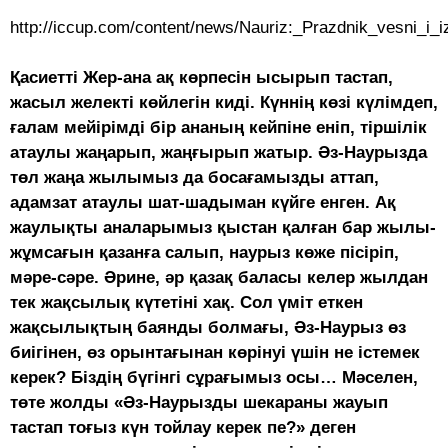
http://iccup.com/content/news/Nauriz:_Prazdnik_vesni_i_iz
Қасиетті Жер-ана ақ көрпесін ысырып тастап,
жасыл желекті көйлегін киді. Күннің көзі күлімдеп,
ғалам мейірімді бір ананың кейпіне еніп, тіршілік
атаулы жаңарып, жаңғырып жатыр. Әз-Наурызда
төл жаңа жылымыз да босағамызды аттап,
адамзат атаулы шат-шадыман күйге енген. Ақ
жаулықты аналарымыз қыстан қалған бар жылы-
жұмсағын қазанға салып, наурыз көже пісіріп,
мәре-сәре. Әрине, әр қазақ баласы келер жылдан
тек жақсылық күтетіні хақ. Сол үміт еткен
жақсылықтың баянды болмағы, Әз-Наурыз өз
биігінен, өз орынтағынан көрінуі үшін не істемек
керек? Біздің бүгінгі сұрағымыз осы… Мәселен,
төте жолды «Әз-Наурызды шекараны жауып
тастап тоғыз күн тойлау керек пе?» деген