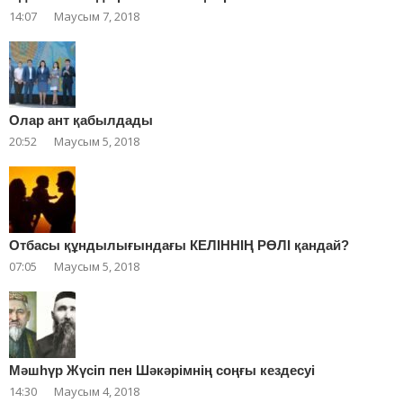
14:07
Маусым 7, 2018
Олар ант қабылдады
20:52
Маусым 5, 2018
Отбасы құндылығындағы КЕЛІННІҢ РӨЛІ қандай?
07:05
Маусым 5, 2018
Мәшһүр Жүсіп пен Шәкәрімнің соңғы кездесуі
14:30
Маусым 4, 2018