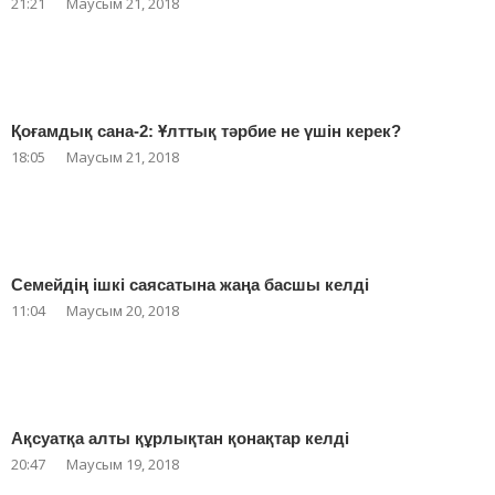
21:21
Маусым 21, 2018
Қоғамдық сана-2: Ұлттық тәрбие не үшін керек?
18:05
Маусым 21, 2018
Семейдің ішкі саясатына жаңа басшы келді
11:04
Маусым 20, 2018
Ақсуатқа алты құрлықтан қонақтар келді
20:47
Маусым 19, 2018