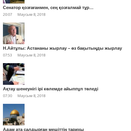
Сенатор қозғағанмен, сең қозғалмай тұр…
20:07
Маусым 8, 2018
Н.Айтұлы: Астананы жырлау – өз бақытыңды жырлау
07:53
Маусым 8, 2018
Ақтау шенеунігі ірі көлемде айыппұл төледі
07:30
Маусым 8, 2018
Адам ата салдырған мешіттің тарихы