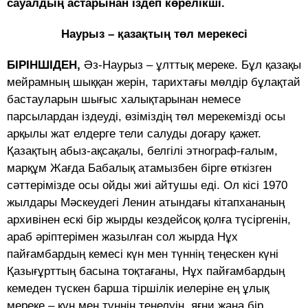
сауалдың астарынан іздеп көрелікші.
Наурыз – қазақтың төл мерекесі
БІРІНШІДЕН,
Әз-Наурыз – ұлттық мереке. Бұл қазақы
мейрамның шыққан жерін, тарихтағы мөлдір бұлақтай
бастауларын шығыс халықтарынан немесе
парсылардан іздеуді, өзіміздің төл мере­кемізді осы
арқылы жат елдерге тели салуды до­ғару қажет.
Қазақтың абыз-ақсақалы, белгілі этнограф-ғалым,
марқұм Жағда Бабалық ата­мызбен бірге өткізген
сәттерімізде осы ойды жиі айтушы еді. Ол кісі 1970
жылдары Мәскеудегi Ленин атындағы кiтапхананың
архивiнен ескi бiр жырды кездейсоқ қолға түсiргенін,
араб әрiп­терiмен жазылған сол жырда Нұх
пайғамбардың кемесi күн мен түннiң теңескен күні
Қазығұрттың басына тоқтағаны, Нұх пайғамбардың
кемеден түскен барша тiршiлiк иелерiне ең ұлық
мереке – күн мен түннiң теңелуiн, яғни жаңа бiр