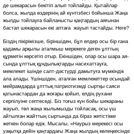
де шекарасын бекітіп алып тойлайды. Қытайлар
болса, жылда өздерінің ай күнтізбесі бойынша Жаңа
жылды тойлауға байланысты қаңтардың аяғынан
бастап шекарасын екі аптаға жауып тастайды. Неге?
Біздің пікірімізше, біріншіден, бұл елдер осы бір ғана
қадамы арқылы атал­мыш ме­ре­кеге деген ұлттың
құрметін көр­сетіп отыр. Екін­шіден, олар осы шара ая­
сында ұлттық құн­дылықтарды на­­си­хаттауға,
мемлекет ішін­де салт-дәс­түр­ді дамытуға мүмкіндік
ала ала­ды. Үшін­шіден, аталған мемлекеттер осындай
мей­­рам­дарда ұлттық патриотизмді сыртқы сая­си
қатынастардан да жоғары қойып, ел­дің ру­хани
серпілуіне септеседі. Біз тоғыз күн бо­йы шекараны
жауып, төл жаңа жылымызды той­ласақ, осы үш
айтылған жайттың сыртында да біраз жетістікке
жеткен болар едік. Мысалы, «Нау­рыз ме­рекесі осы
уақытқа дейін қаң­тар­дағы Жаңа жылдың көлеңкесінде