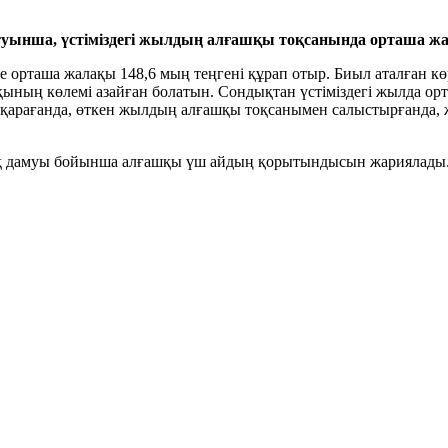
ынша, үстіміздегі жылдың алғашқы тоқсанында орташа жал
е орташа жалақы 148,6 мың теңгені құрап отыр. Биыл аталған кө
ақының көлемі азайған болатын. Сондықтан үстіміздегі жылда ор
 қарағанда, өткен жылдың алғашқы тоқсанымен салыстырғанда, 
алық дамуы бойынша алғашқы үш айдың қорытындысын жариялады.