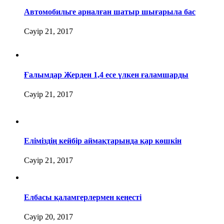
Автомобильге арналған шатыр шығарыла бас
Сәуір 21, 2017
Ғалымдар Жерден 1,4 есе үлкен ғаламшарды
Сәуір 21, 2017
Еліміздің кейбір аймақтарында қар көшкін
Сәуір 21, 2017
Елбасы қаламгерлермен кеңесті
Сәуір 20, 2017