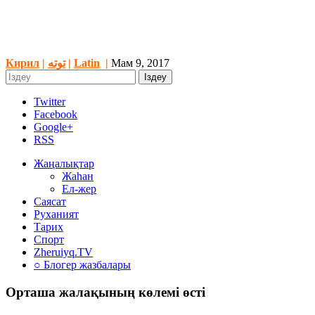
Кирил
|
توتە
|
Latin
|
Мам 9, 2017
Twitter
Facebook
Google+
RSS
Жаңалықтар
Жаһан
Ел-жер
Саясат
Руханият
Тарих
Спорт
Zheruiyq.TV
○ Блогер жазбалары
Орташа жалақының көлемі өсті