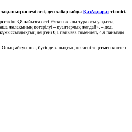
ақының көлемі өсті, деп xабарлайды
ҚазАқпарат
тілшісі.
рсеткіш 3,8 пайызға өсті. Өткен жылы тура осы уақытта,
таша жалақының көтерілуі – қуантарлық жағдай», – деді
жұмыссыздықтың деңгейі 0,1 пайызға төмендеп, 4,9 пайызды
 Оның айтуынша, бүгінде xалықтың несиені теңгемен көптеп