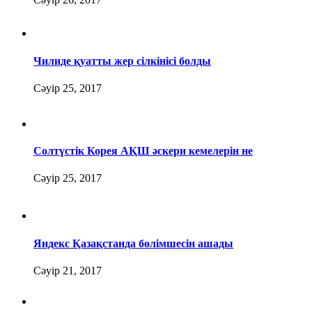
Чилиде қуатты жер сілкінісі болды
Сәуір 25, 2017
Солтүстік Корея АҚШ әскери кемелерін не
Сәуір 25, 2017
Яндекс Қазақстанда бөлімшесін ашады
Сәуір 21, 2017