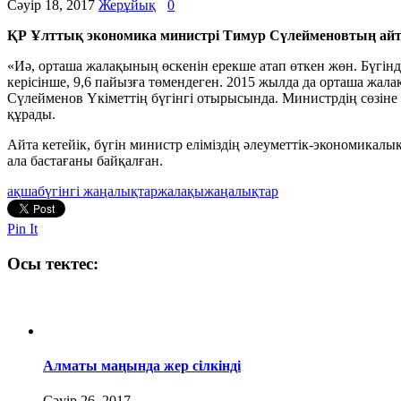
Сәуір 18, 2017
Жерұйық
0
ҚР Ұлттық экономика министрі Тимур Сүлейменовтың айту
«Иә, орташа жалақының өскенін ерекше атап өткен жөн. Бүгінд
керісінше, 9,6 пайызға төмендеген. 2015 жылда да орташа жал
Сүлейменов Үкіметтің бүгінгі отырысында. Министрдің сөзіне
құрады.
Айта кетейік, бүгін министр еліміздің әлеуметтік-экономик
ала бастағаны байқалған.
ақша
бүгінгі жаңалықтар
жалақы
жаңалықтар
Pin It
Осы тектес:
Алматы маңында жер сілкінді
Сәуір 26, 2017