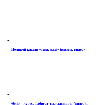
Полицей қаздан «таяқ жеді» (қызық видео)...
Өмір – күрес. Табиғат тылсымдары (видео)...