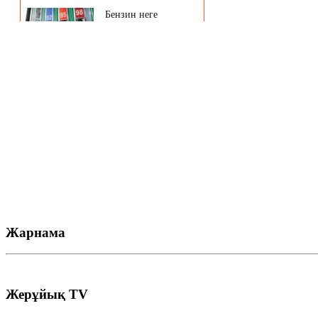
Жарнама
Жерұйық TV