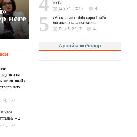
4
ма?...
Jan 31, 2017
4
5
«Ағылшын тілінің керегі не?»
дегендер қазаққа қарс...
Feb 3, 2017
4
Арнайы жобалар