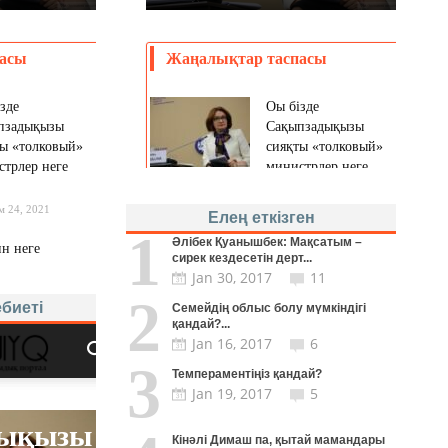
Елең еткізген
1
Әлібек Қуанышбек: Мақсатым –
сирек кездесетін дерт...
Jan 30, 2017
11
2
биеті
Семейдің облыс болу мүмкіндігі
қандай?...
Jan 16, 2017
6
3
Темпераментіңіз қандай?
Jan 19, 2017
5
Кінәлі Димаш па, қытай мамандары