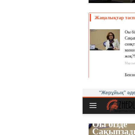
“Жерұйық” әде