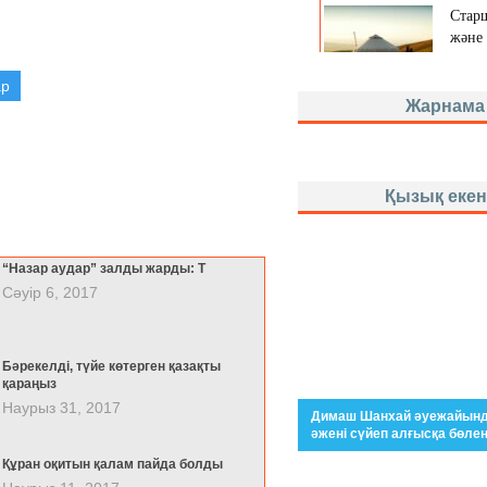
ар
Жарнама
Қызық еке
“Назар аудар” залды жарды: Т
Сәуір 6, 2017
Бәрекелді, түйе көтерген қазақты
қараңыз
Наурыз 31, 2017
Полицей қаздан «таяқ жед
Өмір – күрес. Табиғат ты
Селфидің кесірі (16+)
“Назар аудар” залды жар
Әлемде: Ең, ең, ең…
Жарты денесі жоқ жан
Әлемдегі ең епті де жылд
21 ғасырдың таңқалдыра
Уақыт сомдаған меңіреу б
Димаш Шанхай әуежайынд
видео)...
(видео)...
Тақырбастар шаштаразғ...
(ВИДЕО)...
техникалыры...
әжені сүйеп алғысқа бөленд
Құран оқитын қалам пайда болды