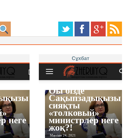
Сұхбат