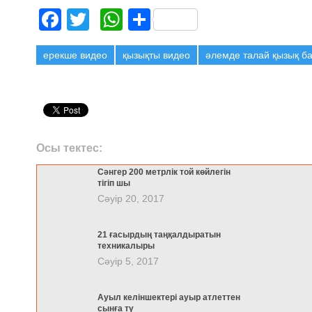
Facebook
Twitter
WhatsApp
Share
ерекше видео
қызықты видео
әлемде талай қызық б
Pin It
Осы тектес:
Сәнгер 200 метрлік той көйлегін
тігіп шы
Сәуір 20, 2017
21 ғасырдың таңқалдыратын
техникалыры
Сәуір 5, 2017
Ауыл келіншектері ауыр атлеттен
сынға тү