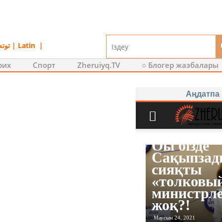
توتە
|
Latin
|
рих
Спорт
Zheruiyq.TV
○ Блогер жазбалары
Аңдатпа