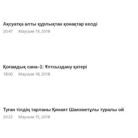
Ақсуатқа алты құрлықтан қонақтар келді
20:47
Маусым 19, 2018
Қоғамдық сана–1: Ұлтсыздану қатері
18:00
Маусым 18, 2018
Туған тілдің тарланы Қинаят Шаяхметұлы туралы ой
20:23
Маусым 15, 2018