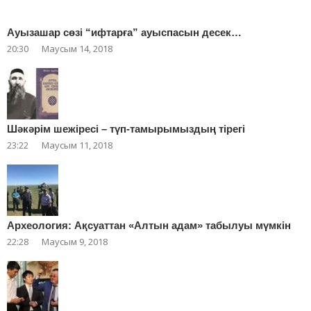
Ауызашар сөзі “ифтарға” ауыспасын десек…
20:30
Маусым 14, 2018
Шәкәрім шежіресі – түп-тамырымыздың тірегі
23:22
Маусым 11, 2018
Археология: Ақсуаттан «Алтын адам» табылуы мүмкін
22:28
Маусым 9, 2018