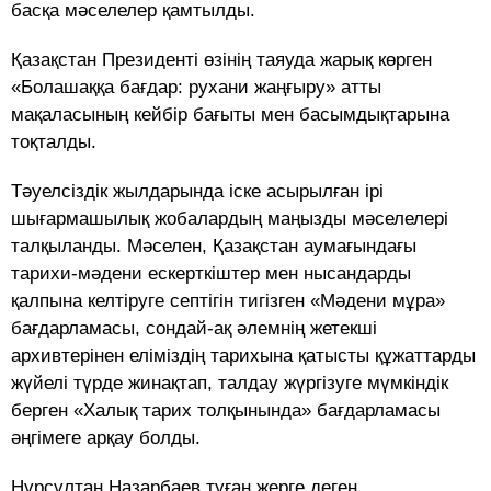
басқа мәселелер қамтылды.
Қазақстан Президенті өзінің таяуда жарық көрген
«Болашаққа бағдар: рухани жаңғыру» атты
мақаласының кейбір бағыты мен басымдықтарына
тоқталды.
Тәуелсіздік жылдарында іске асырылған ірі
шығармашылық жобалардың маңызды мәселелері
талқыланды. Мәселен, Қазақстан аумағындағы
тарихи-мәдени ескерткіштер мен нысандарды
қалпына келтіруге септігін тигізген «Мәдени мұра»
бағдарламасы, сондай-ақ әлемнің жетекші
архивтерінен еліміздің тарихына қатысты құжаттарды
жүйелі түрде жинақтап, талдау жүргізуге мүмкіндік
берген «Халық тарих толқынында» бағдарламасы
әңгімеге арқау болды.
Нұрсұлтан Назарбаев туған жерге деген