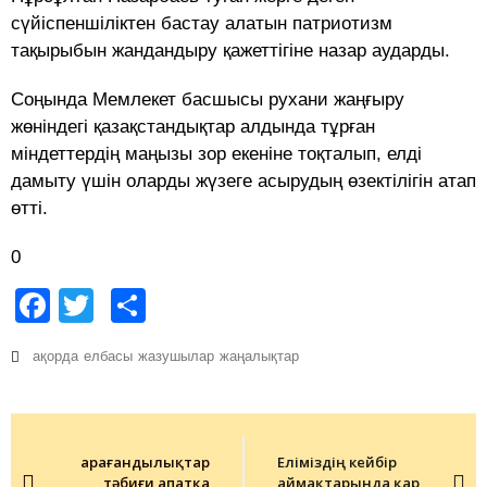
сүйіспеншіліктен бастау алатын патриотизм
тақырыбын жандандыру қажеттігіне назар аударды.
Соңында Мемлекет басшысы рухани жаңғыру
жөніндегі қазақстандықтар алдында тұрған
міндеттердің маңызы зор екеніне тоқталып, елді
дамыту үшін оларды жүзеге асырудың өзектілігін атап
өтті.
0
Facebook
Twitter
Share
ақорда
елбасы
жазушылар
жаңалықтар
Post
navigation
Қарағандылықтар
Еліміздің кейбір
тәбиғи апатқа
аймақтарында қар