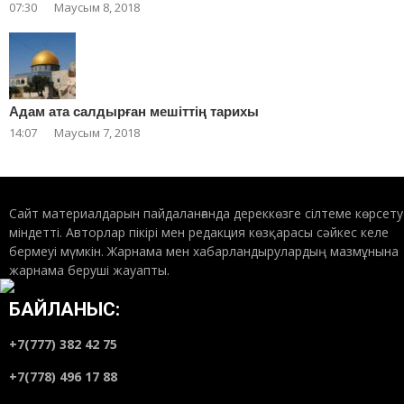
07:30
Маусым 8, 2018
Адам ата салдырған мешіттің тарихы
14:07
Маусым 7, 2018
Сайт материалдарын пайдаланғанда дереккөзге сілтеме көрсету
міндетті. Авторлар пікірі мен редакция көзқарасы сәйкес келе
бермеуі мүмкін. Жарнама мен хабарландырулардың мазмұнына
жарнама беруші жауапты.
БАЙЛАНЫС:
+7(777) 382 42 75
+7(778) 496 17 88