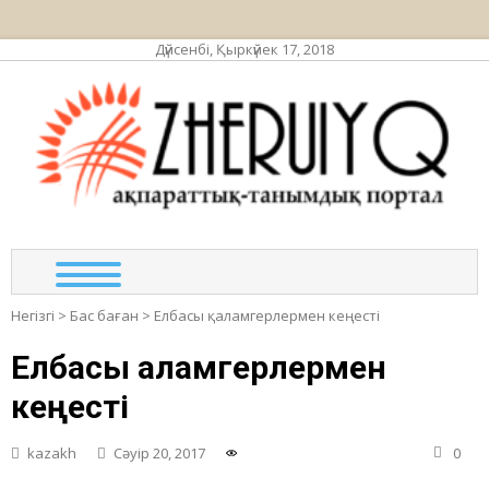
Дүйсенбі, Қыркүйек 17, 2018
ЖЕР
ақпа
та
по
Негізгі
>
Бас баған
>
Елбасы қаламгерлермен кеңесті
Елбасы қаламгерлермен
кеңесті
kazakh
Сәуір 20, 2017
0