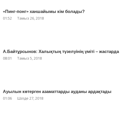
«Пинг-понг» ханшайымы кім болады?
01:52
Тамыз 26, 2018
А.Байтұрсынов: Халықтың түзелуінің үміті – жастарда
08:01
Тамыз 5, 2018
Ауылын көтерген азаматтарды ауданы ардақтады
01:06
Шілде 27, 2018