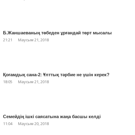
Б.Жаншаеваның төбеден ұрғандай төрт мысалы
21:21
Маусым 21, 2018
Қоғамдық сана-2: Ұлттық тәрбие не үшін керек?
18:05
Маусым 21, 2018
Семейдің ішкі саясатына жаңа басшы келді
11:04
Маусым 20, 2018