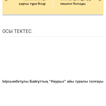
қарсы тұра білді
көшкіні болады
ОСЫ ТЕКТЕС:
Ырсымбетұлы Байғұттың “Наурыз” айы туралы толғауы