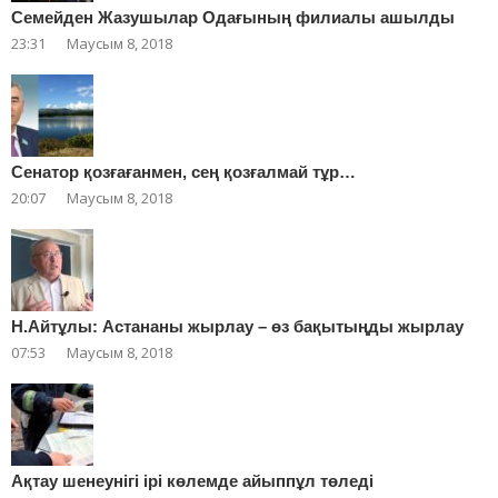
Cемейден Жазушылар Одағының филиалы ашылды
23:31
Маусым 8, 2018
Сенатор қозғағанмен, сең қозғалмай тұр…
20:07
Маусым 8, 2018
Н.Айтұлы: Астананы жырлау – өз бақытыңды жырлау
07:53
Маусым 8, 2018
Ақтау шенеунігі ірі көлемде айыппұл төледі