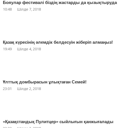
Бояулар фестивалі біздің жастарды да қызықтыруда
10:48
Шілде 7, 2018
Қазақ күресінің әлемдік белдесуін жіберіп алмаңыз!
19:49
Шілде 4, 2018
Ұлттық домбырасын ұлықтаған Семей!
23:01
Шілде 2, 2018
«Қазақстандық Пулитцер» сыйлығын қанжығалады