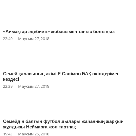
«Аймақтар әдебиеті» жобасымен таныс болыңыз
22:49
Маусым 27, 2018
Семей қаласының әкімі Е.Сәлімов БАҚ өкілдерімен
кездесі
22:39
Маусым 27, 2018
Семейдің балғын футболшылары жаһанның жарқын
жұлдызы Неймарға жол тартпақ
19:43
Маусым 25, 2018