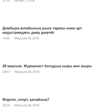
22:32
Шілде 2, 2018
Домбыра аспабының шығу тарихы және арт
индустриядағы даму деңгейі
19:45
Маусым 30, 2018
28 маусым: Журналист болудың сыры мен жыры
20:57
Маусым 28, 2018
Өңірлік, спорт, қалайсың?
20:20
Маусым 28, 2018