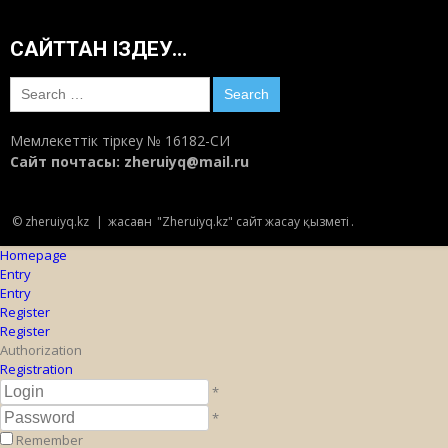
САЙТТАН ІЗДЕУ…
Search
for:
Мемлекеттік тіркеу № 16182-СИ
Сайт почтасы:
zheruiyq@mail.ru
© zheruiyq.kz
|
жасаған
"Zheruiyq.kz" сайт жасау қызметі
.
Homepage
Entry
Entry
Register
Register
Authorization
Registration
*
*
Remember