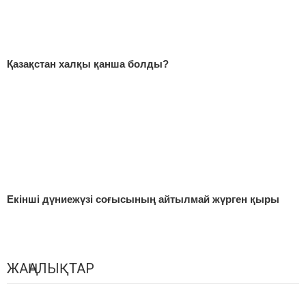
Қазақстан халқы қанша болды?
Екінші дүниежүзі соғысының айтылмай жүрген қыры
ЖАҢАЛЫҚТАР