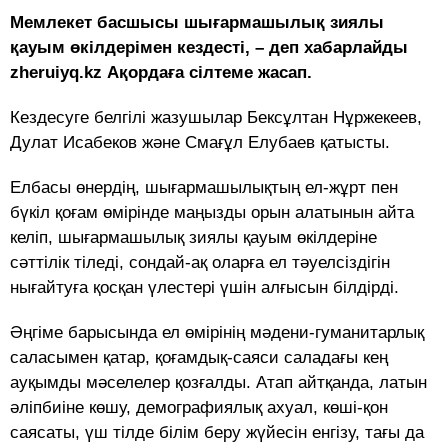
Мемлекет басшысы шығармашылық зиялы
қауым өкілдерімен кездесті, – деп хабарлайды
zheruiyq.kz Ақордаға сілтеме жасап.
Кездесуге белгілі жазушылар Бексұлтан Нұржекеев,
Дулат Исабеков және Смағұл Елубаев қатысты.
Елбасы өнердің, шығармашылықтың ел-жұрт пен
бүкіл қоғам өмірінде маңызды орын алатынын айта
келіп, шығармашылық зиялы қауым өкілдеріне
сәттілік тіледі, сондай-ақ оларға ел тәуелсіздігін
нығайтуға қосқан үлестері үшін алғысын білдірді.
Әңгіме барысында ел өмірінің мәдени-гуманитарлық
саласымен қатар, қоғамдық-саяси саладағы кең
ауқымды мәселелер қозғалды. Атап айтқанда, латын
әліпбиіне көшу, демографиялық ахуал, көші-қон
саясаты, үш тілде білім беру жүйесін енгізу, тағы да