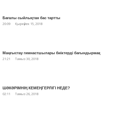
Бағалы сыйлықтан бас тартты
20:09
Қыркүйек 15, 2018
Маңғыстау гимнастшылары биіктерді бағындырмақ
21:21
Тамыз 30, 2018
ШӘКӘРІМНІҢ КЕМЕҢГЕРЛІГІ НЕДЕ?
02:11
Тамыз 26, 2018