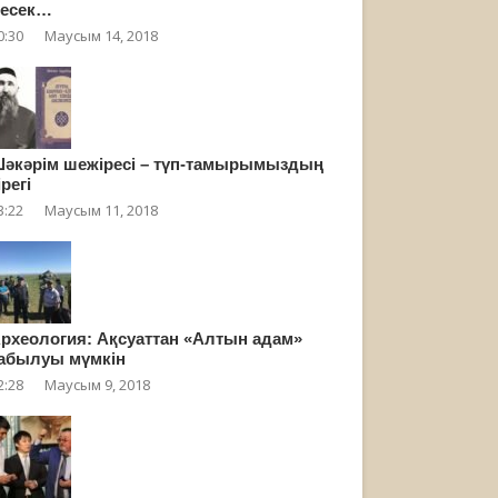
есек…
0:30
Маусым 14, 2018
әкәрім шежіресі – түп-тамырымыздың
ірегі
3:22
Маусым 11, 2018
рхеология: Ақсуаттан «Алтын адам»
абылуы мүмкін
2:28
Маусым 9, 2018