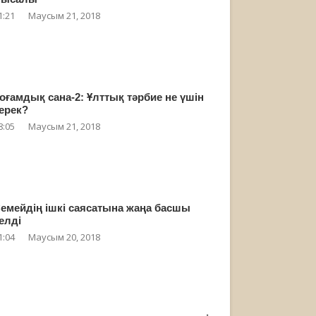
1:21
Маусым 21, 2018
оғамдық сана-2: Ұлттық тәрбие не үшін
ерек?
8:05
Маусым 21, 2018
емейдің ішкі саясатына жаңа басшы
елді
1:04
Маусым 20, 2018