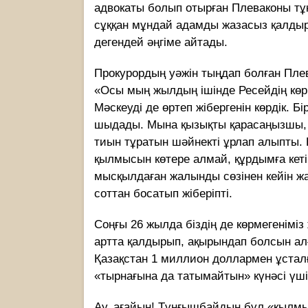
адвокаты болып отырған Плеваконы тұқ
сұққан мұндай адамды жазасыз қалдырса
дегендей әңгіме айтады.
Прокурордың уәжін тыңдап болған Плева
«Осы мың жылдың ішінде Ресейдің кө
Мәскеуді де өртеп жібергенін көрдік. Б
шыдады. Мына қызықты қарасаңызшы, өз
тиын тұратын шәйнекті ұрлап алыпты. 
қылмысын көтере алмай, құрдымға кет
мысқылдаған жалынды сөзінен кейін жа
соттан босатып жіберіпті.
Соңғы 26 жылда біздің де көрмегеніміз 
артта қалдырып, ақырындап болсын алға
Қазақстан 1 миллион доллармен ұстал
«тырнағына да татымайтын» күнәсі үші
Ау, ағайын! Тұңғышбайдың бұл «қылмы