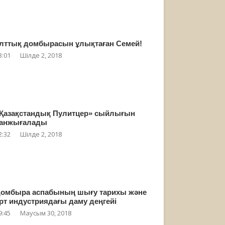
лттық домбырасын ұлықтаған Семей!
3:01
Шілде 2, 2018
Қазақстандық Пулитцер» сыйлығын
анжығалады
2:32
Шілде 2, 2018
омбыра аспабының шығу тарихы және
рт индустриядағы даму деңгейі
9:45
Маусым 30, 2018