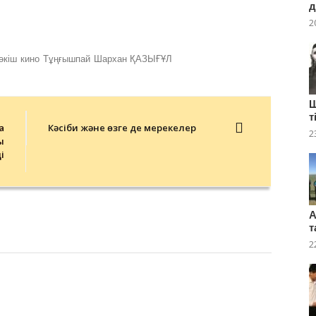
д
2
әкіш
кино
Тұңғышпай
Шархан ҚАЗЫҒҰЛ
Ш
т
а
Кәсіби және өзге де мерекелер
2
ы
і
А
т
2