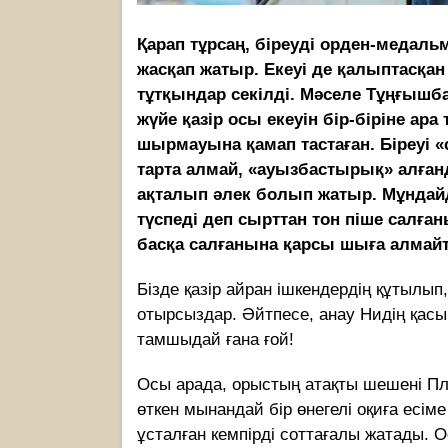
Қарап тұрсаң, біреуді орден-медальм
жасқап жатыр. Екеуі де қалыптасқан
тұтқындар секілді. Мәселе Тұңғышбай
жүйе қазір осы екеуін бір-біріне а
шырмауына қамап тастаған. Біреуі 
тарта алмай, «ауызбастырық» алғанд
ақталып әлек болып жатыр. Мұндайд
түспеді деп сырттан тон піше салға
басқа салғанына қарсы шыға алмайт
Бізде қазір айран ішкендердің құтылып
отырсыздар. Әйтпесе, анау Нидің қасы
тамшыдай ғана ғой!
Осы арада, орыстың атақты шешені Пл
өткен мынандай бір өнегелі оқиға есіме
ұсталған кемпірді соттағалы жатады. О