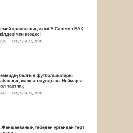
емей қаласының әкімі Е.Сәлімов БАҚ
кілдерімен кездесі
2:39
Маусым 27, 2018
емейдің балғын футболшылары
аһанның жарқын жұлдызы Неймарға
ол тартпақ
9:43
Маусым 25, 2018
.Жаншаеваның төбеден ұрғандай төрт
мысалы