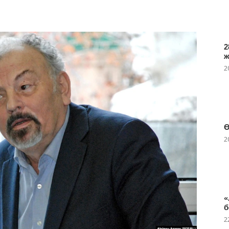
2
2
Ө
2
«
б
2