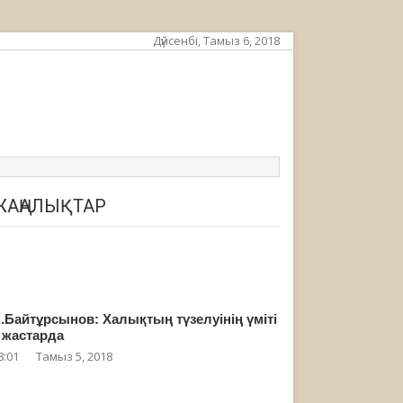
Дүйсенбі, Тамыз 6, 2018
ЖАҢАЛЫҚТАР
.Байтұрсынов: Халықтың түзелуінің үміті
 жастарда
8:01
Тамыз 5, 2018