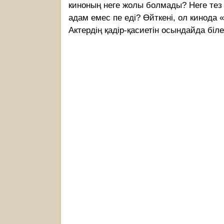
киноның неге жолы болмады? Неге тез 
адам емес пе еді? Өйткені, ол кинода 
Актердің қадір-қасиетін осындайда біле