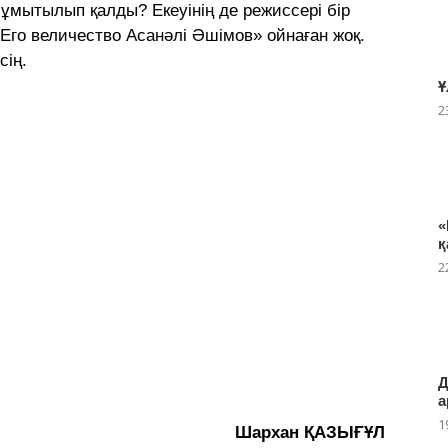
ұмытылып қалды? Екеуінің де режиссері бір
«Его величество Асанәлі Әшімов» ойнаған жоқ.
сің.
Ұ
2
«
қ
2
Д
а
1
Шархан ҚАЗЫҒҰЛ