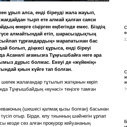
ен ұрып алса, енді біреуді жала жауып,
 жағдайдан тырп ете алмай қалған саяси
дың өнерге сіңірген еңбегінде емес. Біздің
С
ө
ра түсе алмайтындай етіп, шарасыздықтың
2
«сыйлап тұрғандардың» марапатынан бас
ай болып, діңкесі құрыса, енді біреуі
а Асанәлі ағамызға Тұңғышбайға неге ара
нымыз дұрыс болмас. Екеуі де «жүйенің»
ындай қиын күйге тап болған.
С
ж
, шелек жалағандар тұтылып жатқанын көріп
ж
1
нда Тұңғышбайдың «күнәсі» теңізге тамған
еваконың (шешесі қалмақ қызы болған) басынан
 түсіп отыр. Бірде, елу тиынның шәйнегін ұрлап
Б
сы кезде сөз алған прокурор кейуананың