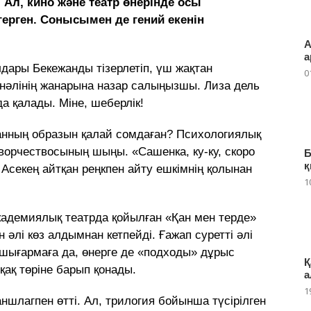
Ал, кино және театр өнерінде осы
герген. Сонысымен де гений екенін
А
а
лдары Бекежанды тізерлетіп, үш жақтан
0
анәлінің жанарына назар салыңызшы. Лиза дель
 қалады. Міне, шеберлік!
ханның образын қалай сомдаған? Психологиялық
творчествосының шыңы. «Сашенка, ку-ку, скоро
Б
қ
 Асекең айтқан реңкпен айту ешкімнің қолынан
1
адемиялық театрда қойылған «Қан мен терде»
н әлі көз алдымнан кетпейді. Ғажап суретті әлі
, шығармаға да, өнерге де «подходы» дұрыс
Қ
қақ төріне барып қонады.
а
1
аншлагпен өтті. Ал, трилогия бойынша түсірілген