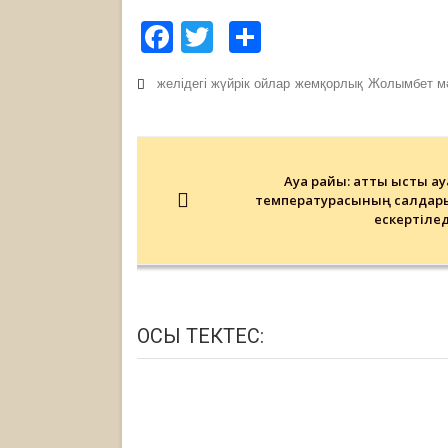
Facebook
Twitter
Share
желідегі жүйрік ойлар
жемқорлық
Жолымбет м
Post
navigation
Ауа райы: қатты ыстық ау
температурасының салдар
ескертілед
ОСЫ ТЕКТЕС: