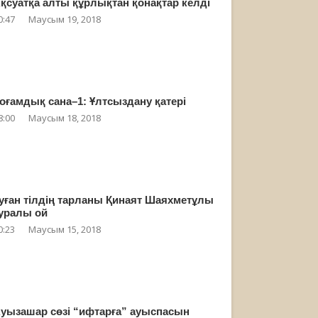
қсуатқа алты құрлықтан қонақтар келді
0:47
Маусым 19, 2018
оғамдық сана–1: Ұлтсыздану қатері
8:00
Маусым 18, 2018
уған тілдің тарланы Қинаят Шаяхметұлы
уралы ой
0:23
Маусым 15, 2018
уызашар сөзі “ифтарға” ауыспасын