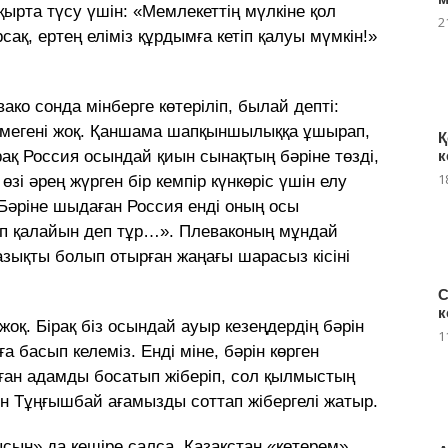
ырта түсу үшін: «Мемлекеттің мүлкіне қол
2
қ, ертең еліміз құрдымға кетіп қалуы мүмкін!»
ко сонда мінберге көтеріліп, былай депті:
рмегені жоқ. Қаншама шапқыншылыққа ұшырап,
Қ
к
ірақ Россия осындай қиын сынақтың бәріне төзді,
1
і әрең жүрген бір кемпір күнкөріс үшін елу
Бәріне шыдаған Россия енді оның осы
іп қалайын деп тұр…». Плеваконың мұндай
зықты болып отырған жаңағы шарасыз кісіні
С
к
жоқ. Бірақ біз осындай ауыр кезеңдердің бәрін
1
 басып келеміз. Енді міне, бәрін көрген
ған адамды босатып жіберіп, сол қылмыстың
н Тұңғышбай ағамызды соттап жібергелі жатыр.
сын» да кешіре салса, Қазақстан «көтерем»