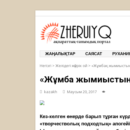
ЖЕРҰЙЫҚ
ақпарат
ЖАҢАЛЫҚТАР
САЯСАТ
РУХАНИ
Негізгі
>
Желідегі жүйрік ой
>
«Жұмбақ жымиыстың»
«Жұмбақ жымиыстың»
kazakh
Маусым 20, 2017
Кез-келген өнерде барып тұрған күр
«творчестволық подходтың» апогейі 