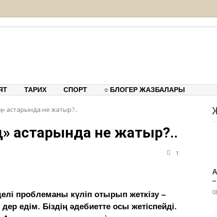
тық-танымдық порталы
ЯТ
ТАРИХ
СПОРТ
○ БЛОГЕР ЖАЗБАЛАРЫ
 астарында не жатыр?..
 астарында не жатыр?..
1
А
–
0
делі проблеманы күліп отырып жеткізу –
дер едім. Біздің әдебиетте осы жетіспейді.