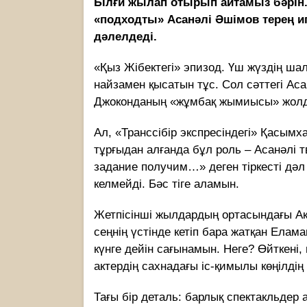
Ылғи жылап отырып айтамыз бәрін. 
«подходты» Асанәлі Әшімов терең и
дәлелдеді.
«Қыз Жібектегі» эпизод. Үш жүздің ша
найзамен қысатын тұс. Сол сәттегі Ас
Джоконданың «жұмбақ жымиысы» жолда
Ал, «Транссібір экспресіндегі» Қасым
тұрғыдан алғанда бұл роль – Асанәлі 
задание получим…» деген тіркесті дәл
келмейді. Бәс тіге аламын.
Жетпісінші жылдардың ортасындағы Ак
сеңнің үстінде кетіп бара жатқан Елама
күнге дейін сағынамын. Неге? Өйткені
актердің сахнадағы іс-қимылы көңілдің 
Тағы бір деталь: барлық спектакльдер 