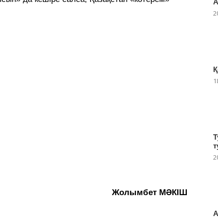
А
2
Қ
1
Т
т
2
Жолымбет МӘКІШ
А