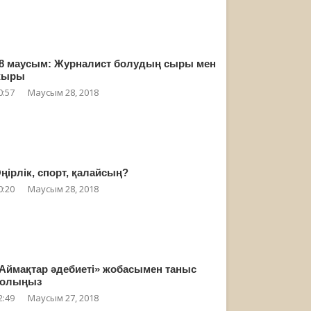
8 маусым: Журналист болудың сыры мен
жыры
0:57
Маусым 28, 2018
ңірлік, спорт, қалайсың?
0:20
Маусым 28, 2018
Аймақтар әдебиеті» жобасымен таныс
олыңыз
2:49
Маусым 27, 2018