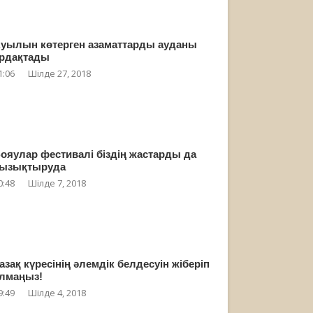
уылын көтерген азаматтарды ауданы
рдақтады
1:06
Шілде 27, 2018
ояулар фестивалі біздің жастарды да
ызықтыруда
0:48
Шілде 7, 2018
азақ күресінің әлемдік белдесуін жіберіп
лмаңыз!
9:49
Шілде 4, 2018