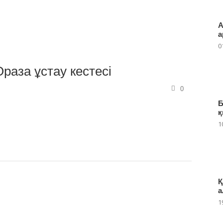
А
а
0
аза ұстау кестесі
0
Б
қ
1
Қ
а
1