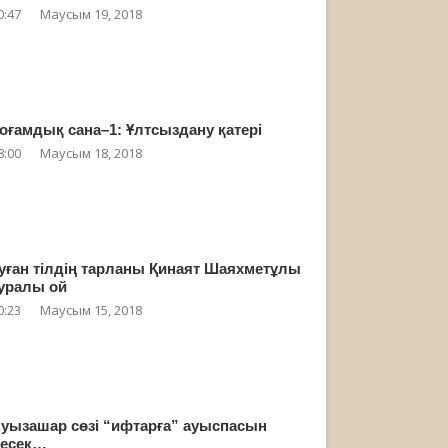
0:47
Маусым 19, 2018
оғамдық сана–1: Ұлтсыздану қатері
8:00
Маусым 18, 2018
уған тілдің тарланы Қинаят Шаяхметұлы
уралы ой
0:23
Маусым 15, 2018
уызашар сөзі “ифтарға” ауыспасын
есек…