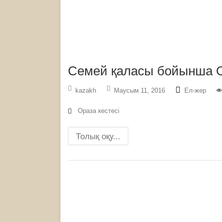
Семей қаласы бойынша Ор
kazakh
Маусым 11, 2016
Ел-жер
Ораза кестесі
Толық оқу...