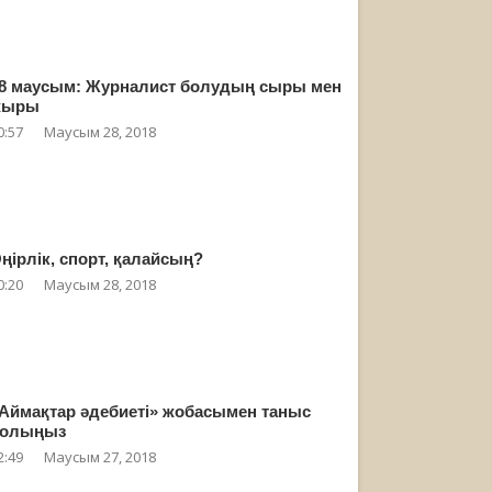
8 маусым: Журналист болудың сыры мен
жыры
0:57
Маусым 28, 2018
ңірлік, спорт, қалайсың?
0:20
Маусым 28, 2018
Аймақтар әдебиеті» жобасымен таныс
олыңыз
2:49
Маусым 27, 2018