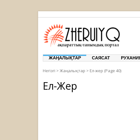
ЖЕРҰЙЫҚ
ақпарат
ЖАҢАЛЫҚТАР
САЯСАТ
РУХАНИ
Негізгі
>
Жаңалықтар
>
Ел-жер
(Page 40)
Ел-Жер