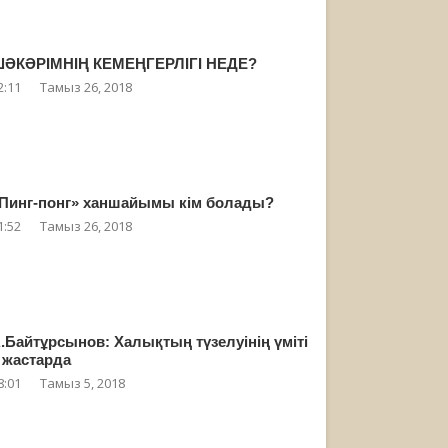
ӘКӘРІМНІҢ КЕМЕҢГЕРЛІГІ НЕДЕ?
2:11
Тамыз 26, 2018
Пинг-понг» ханшайымы кім болады?
1:52
Тамыз 26, 2018
.Байтұрсынов: Халықтың түзелуінің үміті
 жастарда
8:01
Тамыз 5, 2018