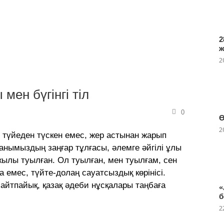
2
2
мен бүгінгі тіл
0
Ө
2
т, түйеден түскен емес, жер астынан жарып
анымыздың заңғар тұлғасы, әлемге әйгілі ұлы
лы туылған. Ол туылған, мен туылғам, сен
 емес, түйте-долаң сауат­сыз­дық көрінісі.
йтпайық, қазақ әдеби нұсқалары таңбаға
«
б
2