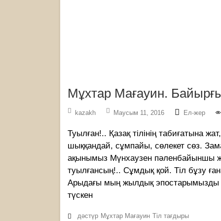
Мұхтар Мағауин. Байырғы 
kazakh
Маусым 11, 2016
Ел-жер
Туылған!.. Қазақ тілінің табиғатына жа
шыққандай, сұмпайы, сөлекет сөз. Зам
ақынымыз Мүнхаузен пәленбайыншы жы
туылғансың!.. Сұмдық қой. Тіл бұзу ғана
Арыдағы мың жыл­дық эпостарымызды а
түскен
дәстүр
Мұхтар Мағауин
Тіл тағдыры