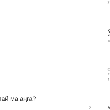
2
Қ
к
1
С
к
1
пай ма аңға?
А
0