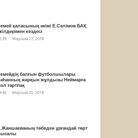
емей қаласының әкімі Е.Сәлімов БАҚ
кілдерімен кездесі
2:39
Маусым 27, 2018
емейдің балғын футболшылары
аһанның жарқын жұлдызы Неймарға
ол тартпақ
9:43
Маусым 25, 2018
.Жаншаеваның төбеден ұрғандай төрт
мысалы