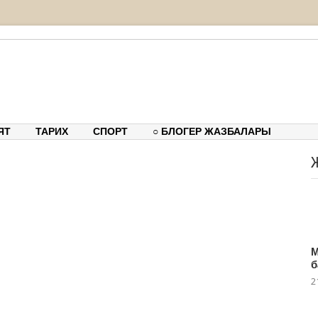
тық-танымдық порталы
ЯТ
ТАРИХ
СПОРТ
○ БЛОГЕР ЖАЗБАЛАРЫ
М
б
2