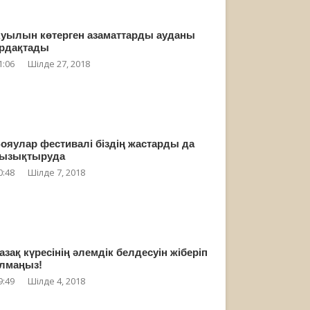
уылын көтерген азаматтарды ауданы
рдақтады
1:06
Шілде 27, 2018
ояулар фестивалі біздің жастарды да
ызықтыруда
0:48
Шілде 7, 2018
азақ күресінің әлемдік белдесуін жіберіп
лмаңыз!
9:49
Шілде 4, 2018