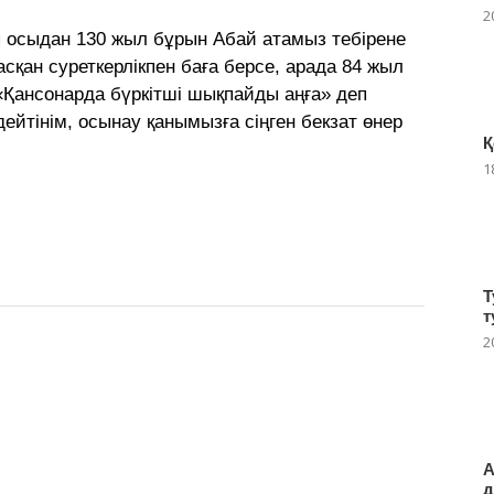
2
п осыдан 130 жыл бұрын Абай атамыз тебірене
асқан суреткерлікпен баға берсе, арада 84 жыл
 «Қансонарда бүркітші шықпайды аңға» деп
дейтінім, осынау қанымызға сіңген бекзат өнер
Қ
1
Т
т
2
А
д