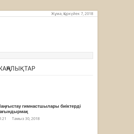
Жұма, Қыркүйек 7, 2018
ЖАҢАЛЫҚТАР
аңғыстау гимнастшылары биіктерді
ағындырмақ
1:21
Тамыз 30, 2018