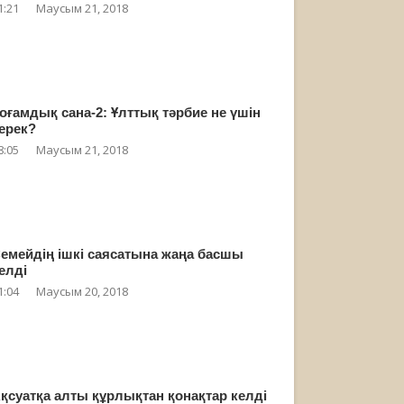
1:21
Маусым 21, 2018
оғамдық сана-2: Ұлттық тәрбие не үшін
ерек?
8:05
Маусым 21, 2018
емейдің ішкі саясатына жаңа басшы
елді
1:04
Маусым 20, 2018
қсуатқа алты құрлықтан қонақтар келді