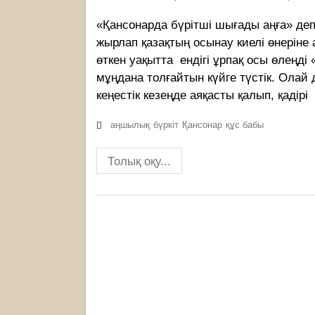
«Қансонарда бүрітші шығады аңға» де
жырлап қазақтың осынау киелі өнеріне 
өткен уақытта ендігі ұрпақ осы өлеңді
мұңдана толғайтын күйге түстік. Олай 
кеңестік кезеңде аяқасты қалып, қадірі
аңшылық
бүркіт
Қансонар
құс бабы
Толық оқу...