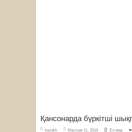
Қансонарда бүркітші шық
kazakh
Маусым 11, 2016
Ел-жер