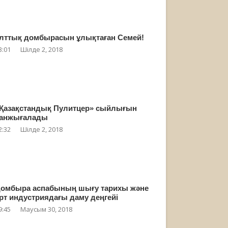
лттық домбырасын ұлықтаған Семей!
3:01
Шілде 2, 2018
Қазақстандық Пулитцер» сыйлығын
анжығалады
2:32
Шілде 2, 2018
омбыра аспабының шығу тарихы және
рт индустриядағы даму деңгейі
9:45
Маусым 30, 2018