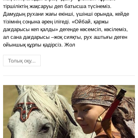
тіршіліктің жақсаруы деп батысша түсінеміз.
Дамудың рухани жағы екінші, үшінші орында, кейде
тізімнің соңына әрең ілігеді. «Ойбай, қаржы
дағдарысы кеп қалды» дегенде көсемсіп, көсілеміз,
ал сана дағдарысы –жоқ сияқты, рух аштығы деген
ойыншық құрлы қадірсіз. Жол
Толық оқу...