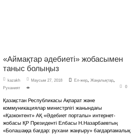
«Аймақтар әдебиеті» жобасымен
таныс болыңыз
,
,
kazakh
Маусым 27, 2018
Ел-жер
Жаңалықтар
0
Руханият
Қазақстан Республикасы Ақпарат және
коммуникациялар министрлігі жанындағы
«Қазконтент» АҚ «Әдебиет порталы» интернет-
жобасы ҚР Президенті Елбасы Н.Назарбаевтың
«Болашаққа бағдар: рухани жаңғыру» бағдарламалық