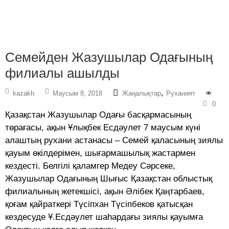
Cемейден Жазушылар Одағының
филиалы ашылды
,
kazakh
Маусым 8, 2018
Жаңалықтар
Руханият
0
Қазақстан Жазушылар Одағы басқармасының
төрағасы, ақын Ұлықбек Есдәулет 7 маусым күні
алаштың рухани астанасы – Семей қаласының зиялы
қауым өкілдерімен, шығармашылық жастармен
кездесті. Белгілі қаламгер Медеу Сәрсеке,
Жазушылар Одағының Шығыс Қазақстан облыстық
филиалының жетекшісі, ақын Әлібек Қаңтарбаев,
қоғам қайраткері Түсіпхан Түсіпбеков қатысқан
кездесуде Ұ.Есдәулет шаһардағы зиялы қауымға