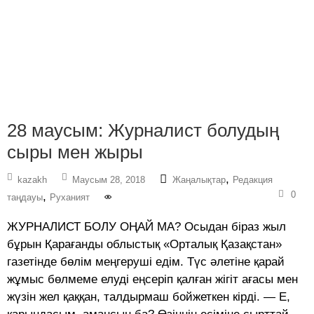
28 маусым: Журналист болудың
сыры мен жыры
,
kazakh
Маусым 28, 2018
Жаңалықтар
Редакция
0
,
таңдауы
Руханият
ЖУРНАЛИСТ БОЛУ ОҢАЙ МА? Осыдан біраз жыл
бұрын Қарағанды облыстық «Орталық Қазақстан»
газетінде бөлім меңгеруші едім. Түс әлетіне қарай
жұмыс бөлмеме елуді еңсеріп қалған жігіт ағасы мен
жүзін жел қаққан, талдырмаш бойжеткен кірді. — Е,