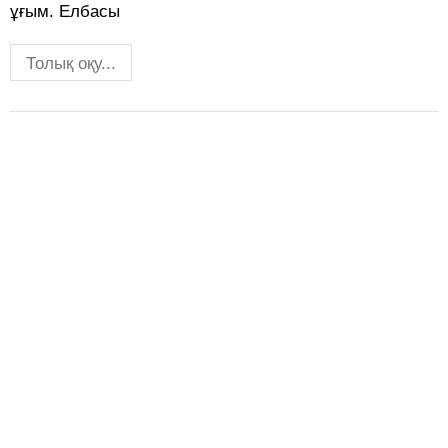
ұғым. Елбасы
Толық оқу...