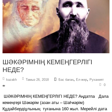
ШӘКӘРІМНІҢ КЕМЕҢГЕРЛІГІ
НЕДЕ?
,
,
kazakh
Тамыз 26, 2018
Бас баған
Ел-жер
Руханият
0
ШӘКӘРІМНІҢ КЕМЕҢГЕРЛІГІ НЕДЕ? Аңдатпа Дала
кемеңгері Шәкәрім (азан аты – ШаҺкәрім)
Құдайбердіұлының туғанына 160 жыл. Мерейлі дата