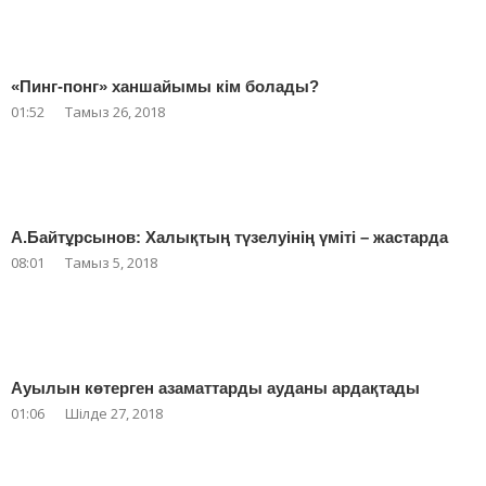
«Пинг-понг» ханшайымы кім болады?
01:52
Тамыз 26, 2018
А.Байтұрсынов: Халықтың түзелуінің үміті – жастарда
08:01
Тамыз 5, 2018
Ауылын көтерген азаматтарды ауданы ардақтады
01:06
Шілде 27, 2018