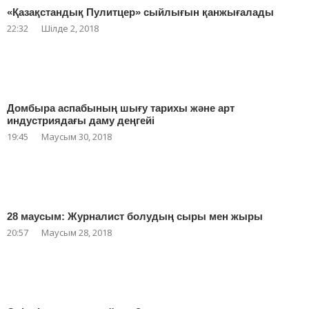
«Қазақстандық Пулитцер» сыйлығын қанжығалады
22:32
Шілде 2, 2018
Домбыра аспабының шығу тарихы және арт
индустриядағы даму деңгейі
19:45
Маусым 30, 2018
28 маусым: Журналист болудың сыры мен жыры
20:57
Маусым 28, 2018