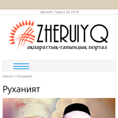
Сәрсенбі, Тамыз 29, 2018
ЖЕР
ақпа
та
по
Негізгі
>
Руханият
Руханият