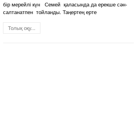
бір мерейлі күн Семей қаласында да ерекше сән-
салтанатпен тойланды. Таңертең ерте
Толық оқу...