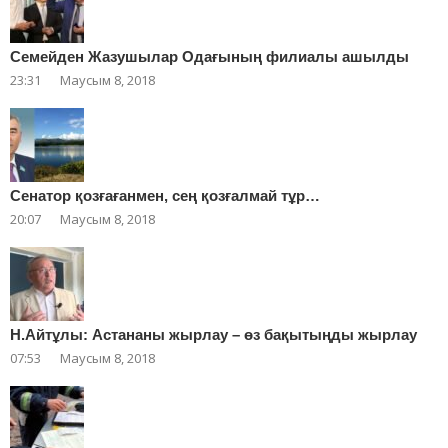
Cемейден Жазушылар Одағының филиалы ашылды
23:31
Маусым 8, 2018
Сенатор қозғағанмен, сең қозғалмай тұр…
20:07
Маусым 8, 2018
Н.Айтұлы: Астананы жырлау – өз бақытыңды жырлау
07:53
Маусым 8, 2018