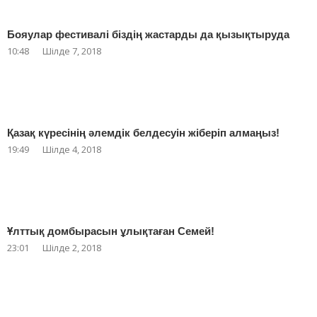
Бояулар фестивалі біздің жастарды да қызықтыруда
10:48
Шілде 7, 2018
Қазақ күресінің әлемдік белдесуін жіберіп алмаңыз!
19:49
Шілде 4, 2018
Ұлттық домбырасын ұлықтаған Семей!
23:01
Шілде 2, 2018