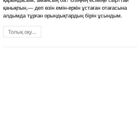
қарындасым, амансың ба? Өзіңнің есіміңе сырттай
қанықпын,— деп өзін емін-еркін ұстаған отағасына
алдымда тұрған орындықтардың бірін ұсындым.
Толық оқу...