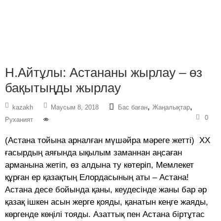
Н.Айтұлы: Астананы жырлау – өз
бақытыңды жырлау
,
,
kazakh
Маусым 8, 2018
Бас баған
Жаңалықтар
0
Руханият
(Астана тойына арналған мүшәйра мәреге жетті) ХХ
ғасырдың аяғында ықылым заманнан аңсаған
арманына жетіп, өз алдына ту көтеріп, Мемлекет
құрған ер қазақтың Елордасының аты – Астана!
Астана десе бойында қаны, кеудесінде жаны бар әр
қазақ ішкен асын жерге қояды, қанатын кеңге жаяды,
көргенде көңілі тояды. Азаттық пен Астана біртұтас