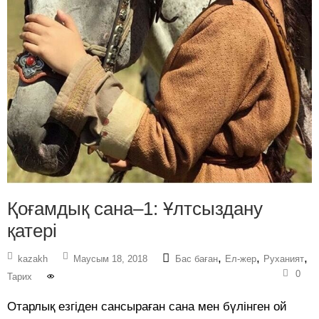
Қоғамдық сана–1: Ұлтсыздану
қатері
,
,
,
kazakh
Маусым 18, 2018
Бас баған
Ел-жер
Руханият
0
Тарих
Отарлық езгіден сансыраған сана мен бүлінген ой