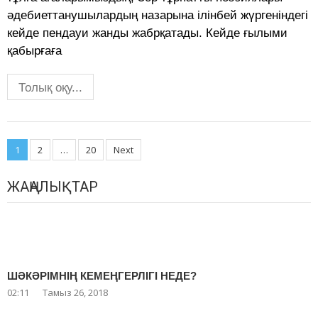
әдебиеттанушылардың назарына ілінбей жүргеніндегі
кейде пендауи жанды жабрқатады. Кейде ғылыми
қабырғаға
Толық оқу...
Posts
1
2
…
20
Next
navigation
ЖАҢАЛЫҚТАР
ШӘКӘРІМНІҢ КЕМЕҢГЕРЛІГІ НЕДЕ?
02:11
Тамыз 26, 2018