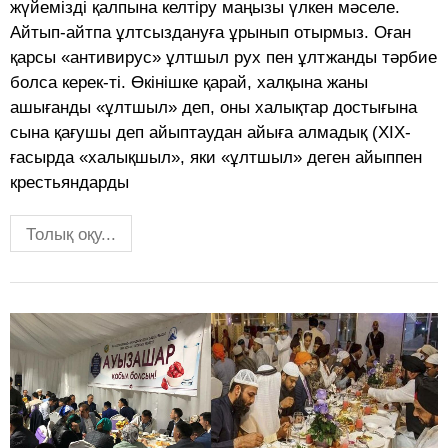
жүйемізді қалпына келтіру маңызы үлкен мәселе.
Айтып-айтпа ұлтсыздануға ұрынып отырмыз. Оған
қарсы «антивирус» ұлтшыл рух пен ұлтжанды тәрбие
болса керек-ті. Өкінішке қарай, халқына жаны
ашығанды «ұлтшыл» деп, оны халықтар достығына
сына қағушы деп айыптаудан айыға алмадық (ХІХ-
ғасырда «халықшыл», яки «ұлтшыл» деген айыппен
крестьяндарды
Толық оқу...