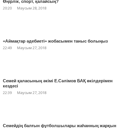
Өңірлік, спорт, қалайсың?
20:20
Маусым 28, 2018
«Аймақтар әдебиеті» жобасымен таныс болыңыз
22:49
Маусым 27, 2018
Семей қаласының әкімі Е.Сәлімов БАҚ өкілдерімен
кездесі
22:39
Маусым 27, 2018
Семейдің балғын футболшылары жаһанның жарқын