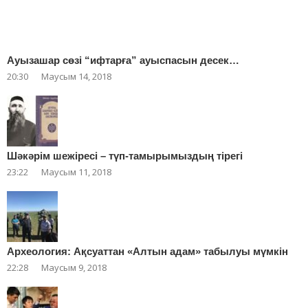
Ауызашар сөзі “ифтарға” ауыспасын десек…
20:30
Маусым 14, 2018
Шәкәрім шежіресі – түп-тамырымыздың тірегі
23:22
Маусым 11, 2018
Археология: Ақсуаттан «Алтын адам» табылуы мүмкін
22:28
Маусым 9, 2018