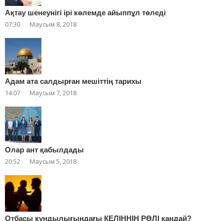
Ақтау шенеунігі ірі көлемде айыппұл төледі
07:30
Маусым 8, 2018
Адам ата салдырған мешіттің тарихы
14:07
Маусым 7, 2018
Олар ант қабылдады
20:52
Маусым 5, 2018
Отбасы құндылығындағы КЕЛІННІҢ РӨЛІ қандай?