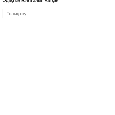
Одақтың қолға алып жатқан
Толық оқу...