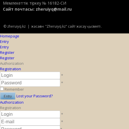
Мемлекеттік тіркеу № 16182-СИ
Сайт почтасы:
zheruiyq@mail.ru
© zheruiyq.kz
|
жасаған
"Zheruiyq.kz" сайт жасау қызметі
.
Homepage
Entry
Entry
Register
Register
Authorization
Registration
*
*
Remember
Lost your Password?
Authorization
Registration
*
*