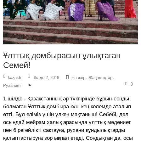
Ұлттық домбырасын ұлықтаған
Семей!
,
,
kazakh
Шілде 2, 2018
Ел-жер
Жаңалықтар
0
Руханият
1 шілде - Қазақстанның әр түкпірінде бұрын-соңды
болмаған Ұлттық домбыра күні кең көлемде аталып
өтті. Бұл еліміз үшін үлкен мақтаныш! Себебі, дәл
осындай мейрам халық арасында ұлттық мәдениет
пен бірегейлікті сақтауға, рухани құндылықтарды
қалыптастыруға зор ықпал етеді. Сондықтан да, осы