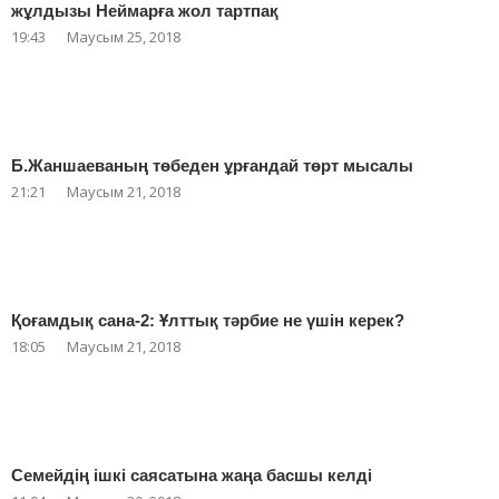
жұлдызы Неймарға жол тартпақ
19:43
Маусым 25, 2018
Б.Жаншаеваның төбеден ұрғандай төрт мысалы
21:21
Маусым 21, 2018
Қоғамдық сана-2: Ұлттық тәрбие не үшін керек?
18:05
Маусым 21, 2018
Семейдің ішкі саясатына жаңа басшы келді