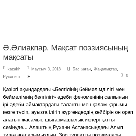
Ә.Әлиакпар. Мақсат поэзиясының
мақсаты
,
,
kazakh
Маусым 3, 2018
Бас баған
Жаңалықтар
0
Руханият
Қазіргі ақындардағы «Белгілінің беймәлімділігі мен
беймәлімнің белгілігі» әдеби феноменінің салқынын
ірі әдеби аймақтардағы таланты мен қалам қарымы
көзге түсіп, ауызға ілігіп жүргендердің кейбірін он орап
алатын жасамыс шығармашылық иелері қатты
сезінуде... Алаштың Рухани Астанасындағы Алып
тұлға ағаларымыздың, Зор тұрпатты поэзиялары