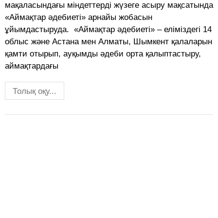
мақаласындағы міндеттерді жүзеге асыру мақсатында
«Аймақтар әдебиеті» арнайы жобасын
ұйымдастыруда. «Аймақтар әдебиеті» – еліміздегі 14
облыс және Астана мен Алматы, Шымкент қалаларын
қамти отырып, ауқымды әдеби орта қалыптастыру,
аймақтардағы
Толық оқу...