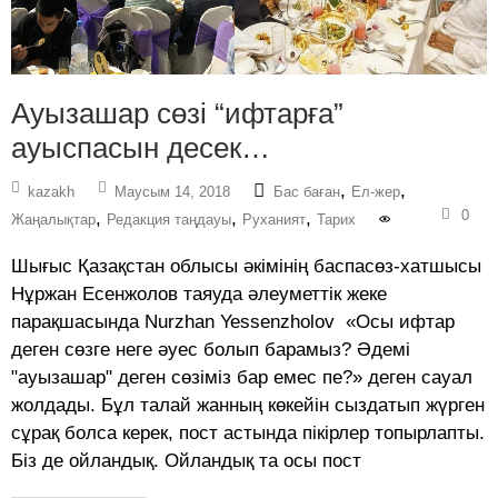
Ауызашар сөзі “ифтарға”
ауыспасын десек…
,
,
kazakh
Маусым 14, 2018
Бас баған
Ел-жер
0
,
,
,
Жаңалықтар
Редакция таңдауы
Руханият
Тарих
Шығыс Қазақстан облысы әкімінің баспасөз-хатшысы
Нұржан Есенжолов таяуда әлеуметтік жеке
парақшасында Nurzhan Yessenzholov «Осы ифтар
деген сөзге неге әуес болып барамыз? Әдемі
"ауызашар" деген сөзіміз бар емес пе?» деген сауал
жолдады. Бұл талай жанның көкейін сыздатып жүрген
сұрақ болса керек, пост астында пікірлер топырлапты.
Біз де ойландық. Ойландық та осы пост