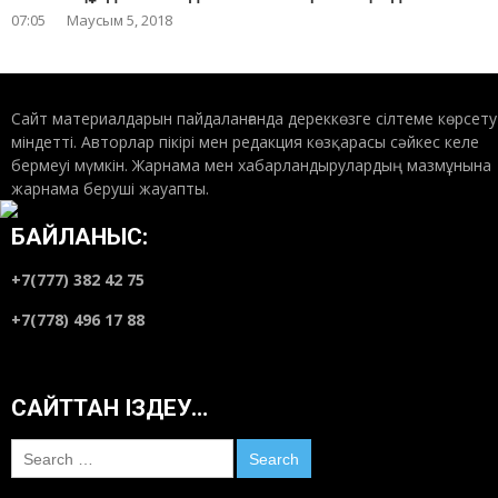
07:05
Маусым 5, 2018
Сайт материалдарын пайдаланғанда дереккөзге сілтеме көрсету
міндетті. Авторлар пікірі мен редакция көзқарасы сәйкес келе
бермеуі мүмкін. Жарнама мен хабарландырулардың мазмұнына
жарнама беруші жауапты.
БАЙЛАНЫС:
+7(777) 382 42 75
+7(778) 496 17 88
САЙТТАН ІЗДЕУ…
Search
for: