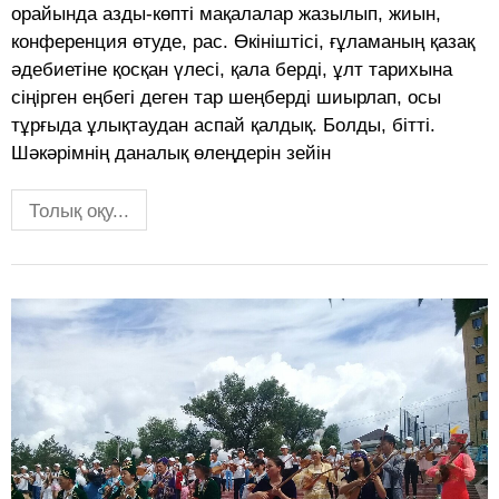
орайында азды-көпті мақалалар жазылып, жиын,
конференция өтуде, рас. Өкініштісі, ғұламаның қазақ
әдебиетіне қосқан үлесі, қала берді, ұлт тарихына
сіңірген еңбегі деген тар шеңберді шиырлап, осы
тұрғыда ұлықтаудан аспай қалдық. Болды, бітті.
Шәкәрімнің даналық өлеңдерін зейін
Толық оқу...