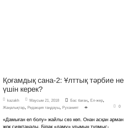
Қоғамдық сана-2: Ұлттық тәрбие не
үшін керек?
,
,
kazakh
Маусым 21, 2018
Бас баған
Ел-жер
0
,
,
Жаңалықтар
Редакция таңдауы
Руханият
«Дамыған ел болу» жайлы сөз көп. Онан асқан арман
жоқ сияқтанады. Бірақ «даму» ұғымын тұрмыс-