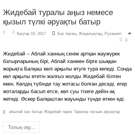
Жидебай туралы аңыз немесе
қызыл түлкі әруақты батыр
,
,
Қаңтар 19, 2017
Бас баған
Жаңалықтар
Руханият
3
Жидебай – Аблай ханның сенім артқан жаужүрек
батырларының бірі, Аблай ханмен бірге шыққан
жорықта Балқаш көлі арқылы өтуге тура келеді. Сонда
көл арқылы өтетін жалғыз жолды Жидебай білген
екен. Көлдің түбінде тау жотасы болған деседі, егер
жоталарды басып өтсе, көл суы тізеге дейін-ақ
жетеді. Әскер Балқаштан жауынды түнде өткен еді.
абылай хан
батыр
Жидебай
тарих
Тарихқа тағзым
әруақтар
Толық оқу...