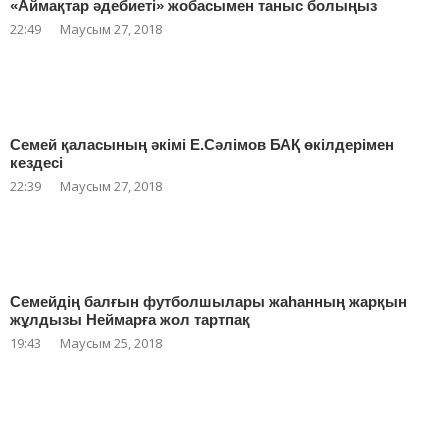
«Аймақтар әдебиеті» жобасымен таныс болыңыз
22:49
Маусым 27, 2018
Семей қаласының әкімі Е.Сәлімов БАҚ өкілдерімен
кездесі
22:39
Маусым 27, 2018
Семейдің балғын футболшылары жаһанның жарқын
жұлдызы Неймарға жол тартпақ
19:43
Маусым 25, 2018