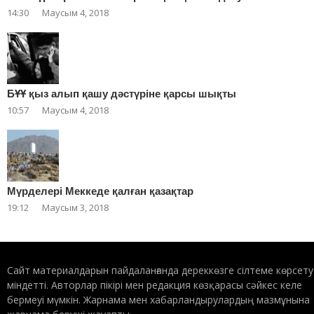
14:30
Маусым 4, 2018
БҰҰ қыз алып қашу дәстүріне қарсы шықты
10:57
Маусым 4, 2018
Мүрделері Меккеде қалған қазақтар
19:12
Маусым 3, 2018
Сайт материалдарын пайдаланғанда дереккөзге сілтеме көрсету
міндетті. Авторлар пікірі мен редакция көзқарасы сәйкес келе
бермеуі мүмкін. Жарнама мен хабарландырулардың мазмұнына