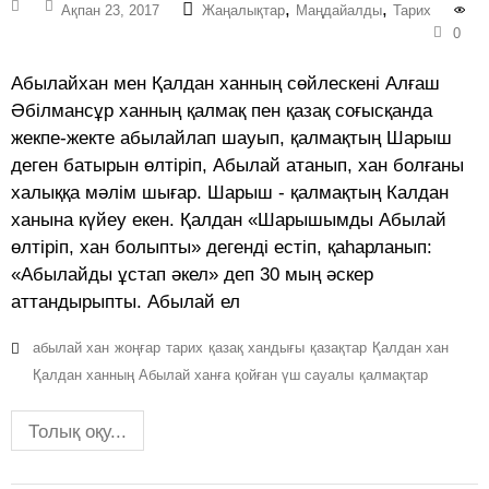
,
,
Ақпан 23, 2017
Жаңалықтар
Маңдайалды
Тарих
0
Абылайхан мен Қалдан ханның сөйлескені Алғаш
Әбілмансұр ханның қалмақ пен қазақ соғысқанда
жекпе-жекте абылайлап шауып, қалмақтың Шарыш
деген батырын өлтіріп, Абылай атанып, хан болғаны
халыққа мәлім шығар. Шарыш - қалмақтың Калдан
ханына күйеу екен. Қалдан «Шарышымды Абылай
өлтіріп, хан болыпты» дегенді естіп, қаһарланып:
«Абылайды ұстап әкел» деп 30 мың әскер
аттандырыпты. Абылай ел
абылай хан
жоңғар
тарих
қазақ хандығы
қазақтар
Қалдан хан
Қалдан ханның Абылай ханға қойған үш сауалы
қалмақтар
Толық оқу...