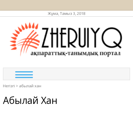
Жұма, Тамыз 3, 2018
ЖЕР
ақпа
тан
по
Негізгі
>
абылай хан
Абылай Хан