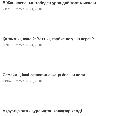
Б.Жаншаеваның төбеден ұрғандай төрт мысалы
21:21
Маусым 21, 2018
Қоғамдық сана-2: Ұлттық тәрбие не үшін керек?
18:05
Маусым 21, 2018
Семейдің ішкі саясатына жаңа басшы келді
11:04
Маусым 20, 2018
Ақсуатқа алты құрлықтан қонақтар келді