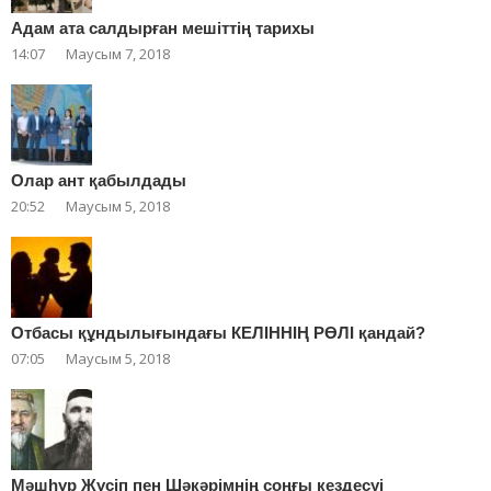
Адам ата салдырған мешіттің тарихы
14:07
Маусым 7, 2018
Олар ант қабылдады
20:52
Маусым 5, 2018
Отбасы құндылығындағы КЕЛІННІҢ РӨЛІ қандай?
07:05
Маусым 5, 2018
Мәшһүр Жүсіп пен Шәкәрімнің соңғы кездесуі