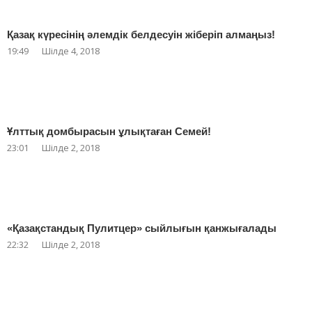
Қазақ күресінің әлемдік белдесуін жіберіп алмаңыз!
19:49
Шілде 4, 2018
Ұлттық домбырасын ұлықтаған Семей!
23:01
Шілде 2, 2018
«Қазақстандық Пулитцер» сыйлығын қанжығалады
22:32
Шілде 2, 2018