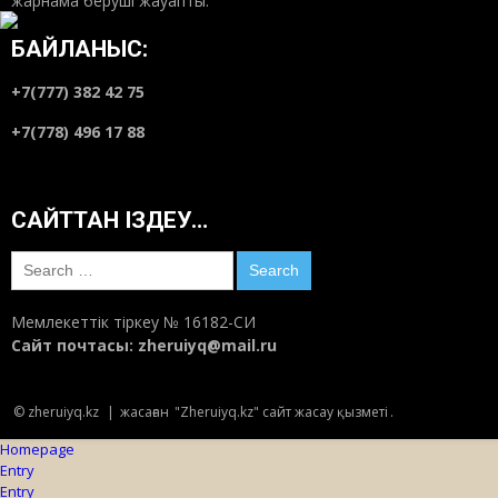
жарнама беруші жауапты.
БАЙЛАНЫС:
+7(777) 382 42 75
+7(778) 496 17 88
САЙТТАН ІЗДЕУ…
Search
for:
Мемлекеттік тіркеу № 16182-СИ
Сайт почтасы:
zheruiyq@mail.ru
© zheruiyq.kz
|
жасаған
"Zheruiyq.kz" сайт жасау қызметі
.
Homepage
Entry
Entry