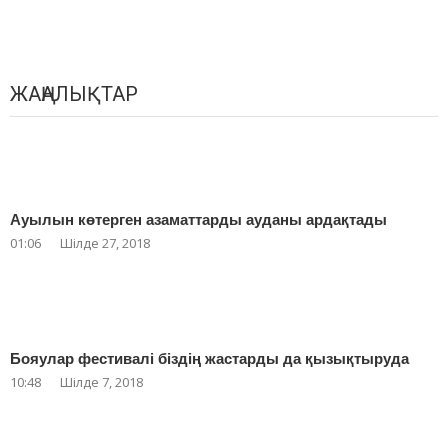
ЖАҢАЛЫҚТАР
Ауылын көтерген азаматтарды ауданы ардақтады
01:06
Шілде 27, 2018
Бояулар фестивалі біздің жастарды да қызықтыруда
10:48
Шілде 7, 2018