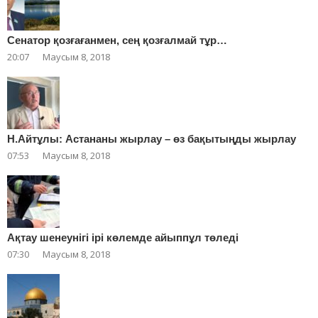
Сенатор қозғағанмен, сең қозғалмай тұр…
20:07
Маусым 8, 2018
Н.Айтұлы: Астананы жырлау – өз бақытыңды жырлау
07:53
Маусым 8, 2018
Ақтау шенеунігі ірі көлемде айыппұл төледі
07:30
Маусым 8, 2018