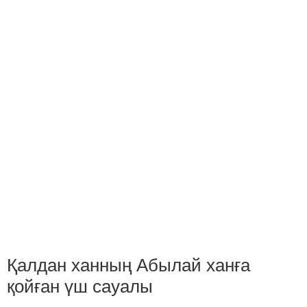
Қалдан ханның Абылай ханға
қойған үш сауалы