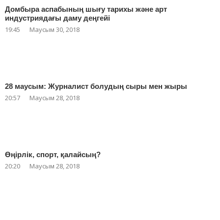
Домбыра аспабының шығу тарихы және арт
индустриядағы даму деңгейі
19:45
Маусым 30, 2018
28 маусым: Журналист болудың сыры мен жыры
20:57
Маусым 28, 2018
Өңірлік, спорт, қалайсың?
20:20
Маусым 28, 2018