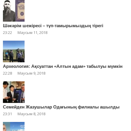
Шәкәрім шежіресі – түп-тамырымыздың тірегі
23:22
Маусым 11, 2018
Археология: Ақсуаттан «Алтын адам» табылуы мүмкін
22:28
Маусым 9, 2018
Cемейден Жазушылар Одағының филиалы ашылды
23:31
Маусым 8, 2018