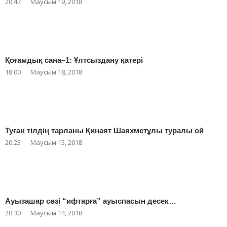
20:47
Маусым 19, 2018
Қоғамдық сана–1: Ұлтсыздану қатері
18:00
Маусым 18, 2018
Туған тілдің тарланы Қинаят Шаяхметұлы туралы ой
20:23
Маусым 15, 2018
Ауызашар сөзі “ифтарға” ауыспасын десек…
20:30
Маусым 14, 2018