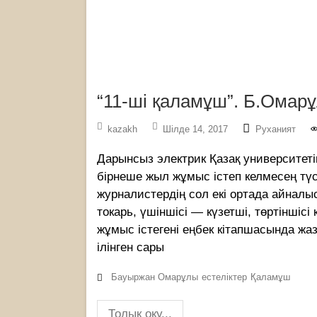
“11-ші қаламұш”. Б.Омар
kazakh
Шілде 14, 2017
Руханият
Дарынсыз электрик Қазақ университетін
бірнеше жыл жұмыс істеп келмесең тү
журналистердің сол екі ортада айналыс
токарь, үшіншісі — күзетші, төртіншіс
жұмыс істегені еңбек кітапшасында жаз
ілінген сары
Бауыржан Омарұлы
естеліктер
Қаламұш
Толық оқу...