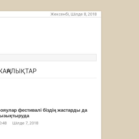
Жексенбі, Шілде 8, 2018
ЖАҢАЛЫҚТАР
ояулар фестивалі біздің жастарды да
ызықтыруда
0:48
Шілде 7, 2018