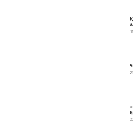
Қ
а
1
Ұ
2
«
қ
2