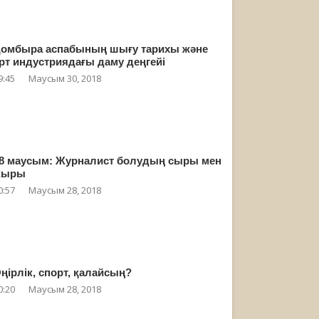
омбыра аспабының шығу тарихы және
рт индустриядағы даму деңгейі
9:45
Маусым 30, 2018
8 маусым: Журналист болудың сыры мен
жыры
0:57
Маусым 28, 2018
ңірлік, спорт, қалайсың?
0:20
Маусым 28, 2018