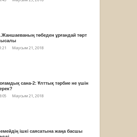
.Жаншаеваның төбеден ұрғандай төрт
мысалы
1:21
Маусым 21, 2018
оғамдық сана-2: Ұлттық тәрбие не үшін
ерек?
8:05
Маусым 21, 2018
емейдің ішкі саясатына жаңа басшы
елді