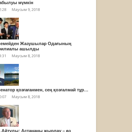
абылуы мүмкін
2:28
Маусым 9, 2018
емейден Жазушылар Одағының
филиалы ашылды
3:31
Маусым 8, 2018
енатор қозғағанмен, сең қозғалмай тұр…
0:07
Маусым 8, 2018
.Айтұлы: Астананы жырлау – өз