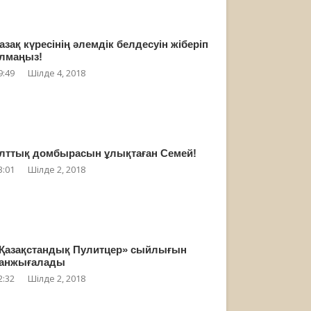
азақ күресінің әлемдік белдесуін жіберіп
лмаңыз!
9:49
Шілде 4, 2018
лттық домбырасын ұлықтаған Семей!
3:01
Шілде 2, 2018
Қазақстандық Пулитцер» сыйлығын
анжығалады
2:32
Шілде 2, 2018