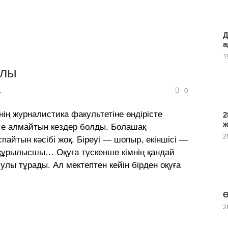
Д
а
1
ұлы
0
ің журналистика факультетіне өндірісте
2
се алмайтын кездер болды. Болашақ
2
пайтын кәсібі жоқ. Біреуі — шопыр, екіншісі —
і құрылысшы… Оқуға түскенше кімнің қандай
улы тұрады. Ал мектептен кейін бірден оқуға
Ө
2