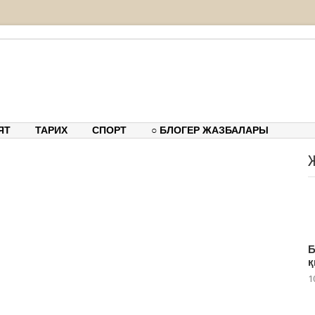
ық-танымдық порталы
ЯТ
ТАРИХ
СПОРТ
○ БЛОГЕР ЖАЗБАЛАРЫ
Б
қ
1