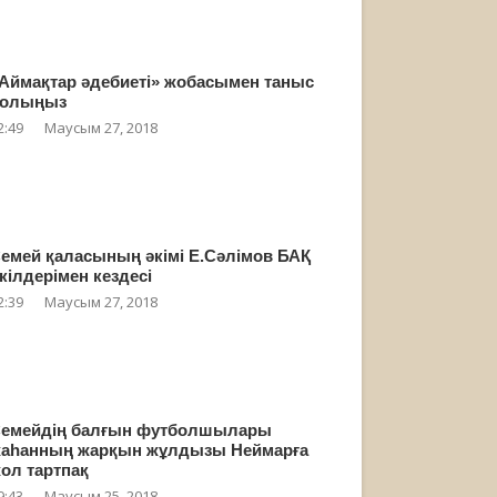
Аймақтар әдебиеті» жобасымен таныс
олыңыз
2:49
Маусым 27, 2018
емей қаласының әкімі Е.Сәлімов БАҚ
кілдерімен кездесі
2:39
Маусым 27, 2018
емейдің балғын футболшылары
аһанның жарқын жұлдызы Неймарға
ол тартпақ
9:43
Маусым 25, 2018