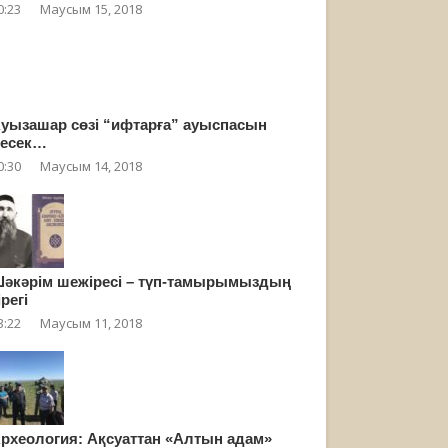
0:23
Маусым 15, 2018
уызашар сөзі “ифтарға” ауыспасын
есек…
0:30
Маусым 14, 2018
әкәрім шежіресі – түп-тамырымыздың
ірегі
3:22
Маусым 11, 2018
рхеология: Ақсуаттан «Алтын адам»