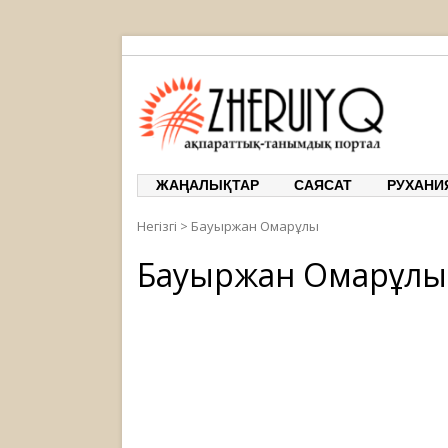
ЖЕРҰЙЫҚ
ақпаратт
ЖАҢАЛЫҚТАР
САЯСАТ
РУХАНИ
Негізгі
>
Бауыржан Омарұлы
Бауыржан Омарұлы