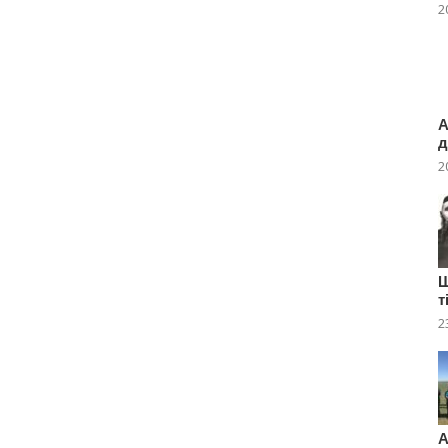
2
А
д
2
Ш
т
2
А