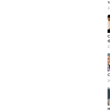
т
2
C
2
С
2
Н