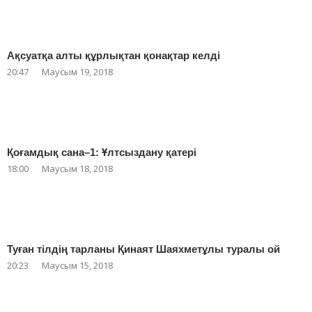
Ақсуатқа алты құрлықтан қонақтар келді
20:47
Маусым 19, 2018
Қоғамдық сана–1: Ұлтсыздану қатері
18:00
Маусым 18, 2018
Туған тілдің тарланы Қинаят Шаяхметұлы туралы ой
20:23
Маусым 15, 2018