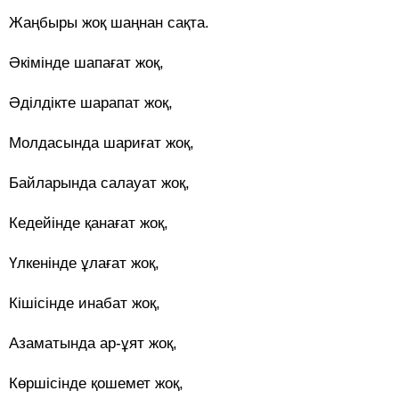
Жаңбыры жоқ шаңнан сақта.
Әкімінде шапағат жоқ,
Әділдікте шарапат жоқ,
Молдасында шариғат жоқ,
Байларында салауат жоқ,
Кедейінде қанағат жоқ,
Үлкенінде ұлағат жоқ,
Кішісінде инабат жоқ,
Азаматында ар-ұят жоқ,
Көршісінде қошемет жоқ,