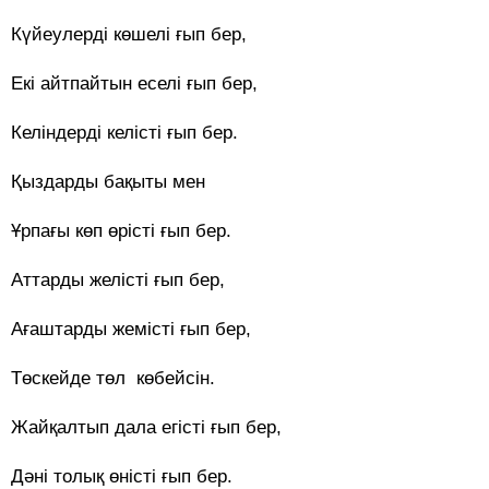
Күйеулерді көшелі ғып бер,
Екі айтпайтын еселі ғып бер,
Келіндерді келісті ғып бер.
Қыздарды бақыты мен
Ұрпағы көп өрісті ғып бер.
Аттарды желісті ғып бер,
Ағаштарды жемісті ғып бер,
Төскейде төл көбейсін.
Жайқалтып дала егісті ғып бер,
Дәні толық өністі ғып бер.