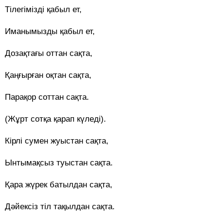
Тілегімізді қабыл ет,
Иманымызды қабыл ет,
Дозақтағы оттан сақта,
Қаңғырған оқтан сақта,
Парақор соттан сақта.
(Жұрт сотқа қарап күледі).
Кірлі сумен жуыстан сақта,
Ынтымақсыз туыстан сақта.
Қара жүрек батылдан сақта,
Дәйексіз тіл тақылдан сақта.