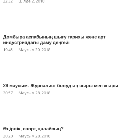
22:32
Шілде 2, 2018
Домбыра аспабының шығу тарихы және арт
индустриядағы даму деңгейі
19:45
Маусым 30, 2018
28 маусым: Журналист болудың сыры мен жыры
20:57
Маусым 28, 2018
Өңірлік, спорт, қалайсың?
20:20
Маусым 28, 2018