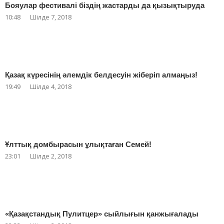
Бояулар фестивалі біздің жастарды да қызықтыруда
10:48
Шілде 7, 2018
Қазақ күресінің әлемдік белдесуін жіберіп алмаңыз!
19:49
Шілде 4, 2018
Ұлттық домбырасын ұлықтаған Семей!
23:01
Шілде 2, 2018
«Қазақстандық Пулитцер» сыйлығын қанжығалады