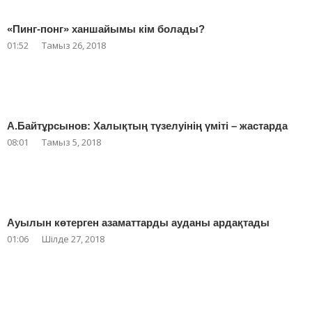
«Пинг-понг» ханшайымы кім болады?
01:52
Тамыз 26, 2018
А.Байтұрсынов: Халықтың түзелуінің үміті – жастарда
08:01
Тамыз 5, 2018
Ауылын көтерген азаматтарды ауданы ардақтады
01:06
Шілде 27, 2018