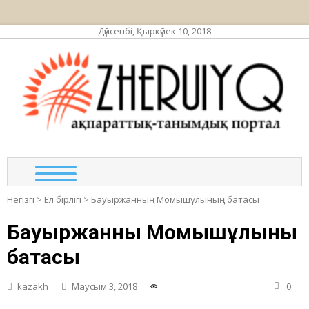
Дүйсенбі, Қыркүйек 10, 2018
ЖЕР
ақпа
та
по
Негізгі
>
Ел бірлігі
>
Бауыржанның Момышұлының батасы
Бауыржанның Момышұлының
батасы
kazakh
Маусым 3, 2018
0