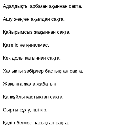
Адалдықты арбаған ақыннан сақта,
Ашу жеңген ақылдан сақта,
Қайырымсыз жақыннан сақта.
Қате ісіне қиналмас,
Көк долы қатыннан сақта.
Халықты зәбірлер бастықтан сақта.
Жақынға жала жабатын
Қанқұйлы қастықтан сақта.
Сырты сұлу, іші кір,
Қадір білмес пасықтан сақта.