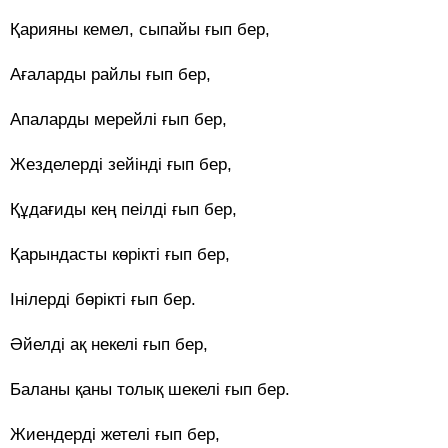
Қарияны кемел, сыпайы ғып бер,
Ағаларды райлы ғып бер,
Апаларды мерейлі ғып бер,
Жезделерді зейінді ғып бер,
Құдағиды кең пеілді ғып бер,
Қарындасты көрікті ғып бер,
Інілерді бөрікті ғып бер.
Әйелді ақ некелі ғып бер,
Баланы қаны толық шекелі ғып бер.
Жиендерді жетелі ғып бер,