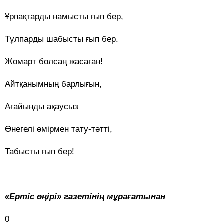
Ұрпақтарды намысты ғып бер,
Тұлпарды шабысты ғып бер.
Жомарт болсаң жасаған!
Айтқанымның барлығын,
Ағайынды ақаусыз
Өнегелі өмірмен тату-тәтті,
Табысты ғып бер!
«Ертіс өңірі» газетінің мұрағатынан
0