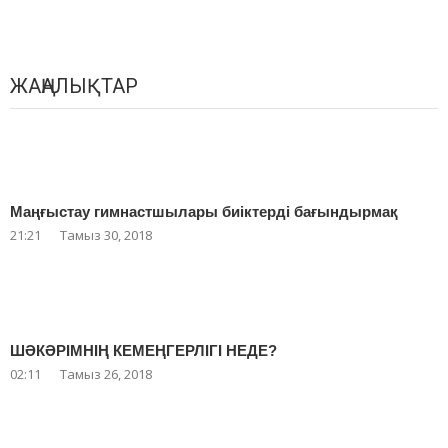
ЖАҢАЛЫҚТАР
Маңғыстау гимнастшылары биіктерді бағындырмақ
21:21
Тамыз 30, 2018
ШӘКӘРІМНІҢ КЕМЕҢГЕРЛІГІ НЕДЕ?
02:11
Тамыз 26, 2018