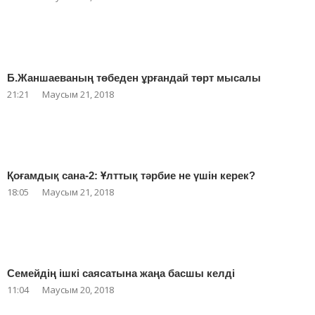
Б.Жаншаеваның төбеден ұрғандай төрт мысалы
21:21
Маусым 21, 2018
Қоғамдық сана-2: Ұлттық тәрбие не үшін керек?
18:05
Маусым 21, 2018
Семейдің ішкі саясатына жаңа басшы келді
11:04
Маусым 20, 2018