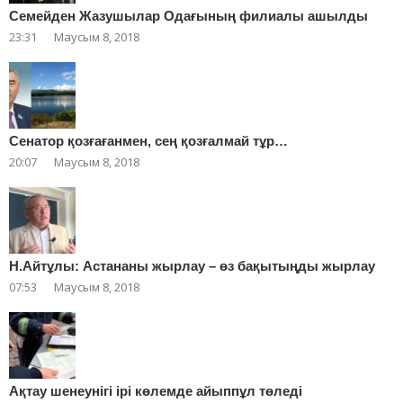
Cемейден Жазушылар Одағының филиалы ашылды
23:31
Маусым 8, 2018
Сенатор қозғағанмен, сең қозғалмай тұр…
20:07
Маусым 8, 2018
Н.Айтұлы: Астананы жырлау – өз бақытыңды жырлау
07:53
Маусым 8, 2018
Ақтау шенеунігі ірі көлемде айыппұл төледі