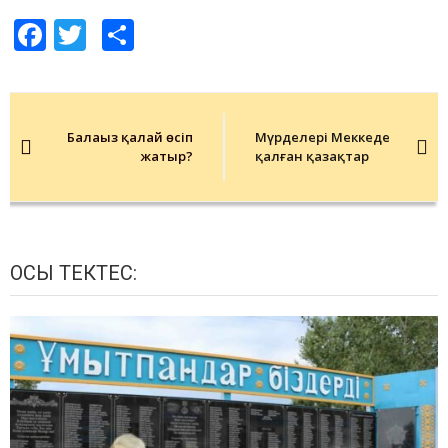
Facebook
Twitter
Share
Post
navigation
Балаңыз қалай өсіп
Мүрделері Меккеде
жатыр?
қалған қазақтар
ОСЫ ТЕКТЕС: