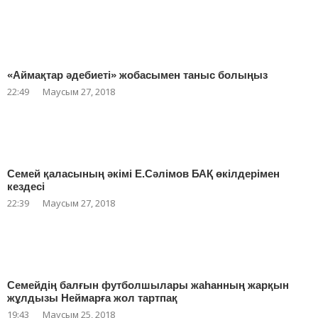
«Аймақтар әдебиеті» жобасымен таныс болыңыз
22:49
Маусым 27, 2018
Семей қаласының әкімі Е.Сәлімов БАҚ өкілдерімен
кездесі
22:39
Маусым 27, 2018
Семейдің балғын футболшылары жаһанның жарқын
жұлдызы Неймарға жол тартпақ
19:43
Маусым 25, 2018