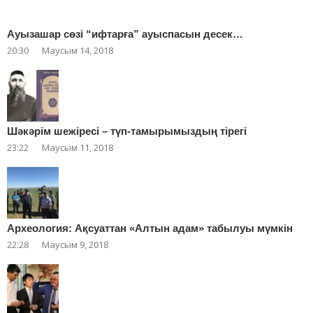
Ауызашар сөзі “ифтарға” ауыспасын десек…
20:30
Маусым 14, 2018
Шәкәрім шежіресі – түп-тамырымыздың тірегі
23:22
Маусым 11, 2018
Археология: Ақсуаттан «Алтын адам» табылуы мүмкін
22:28
Маусым 9, 2018