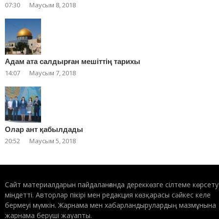
07:30
Маусым 8, 2018
Адам ата салдырған мешіттің тарихы
14:07
Маусым 7, 2018
Олар ант қабылдады
20:52
Маусым 5, 2018
Сайт материалдарын пайдаланғанда дереккөзге сілтеме көрсету
міндетті. Авторлар пікірі мен редакция көзқарасы сәйкес келе
бермеуі мүмкін. Жарнама мен хабарландырулардың мазмұнына
жарнама беруші жауапты.