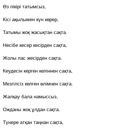
Өз пікірі татымсыз,
Кісі ақылымен күн көрер,
Татымы жоқ жасықтан сақта.
Несібе кесер кесірден сақта,
Жолы лас жесірден сақта.
Кеудесін керген келіннен сақта,
Мезгілсіз келген өлімнен сақта.
Жалқау бала намыссыз,
Ожданы жоқ ұлдан сақта.
Түнере атқан таңнан сақта,