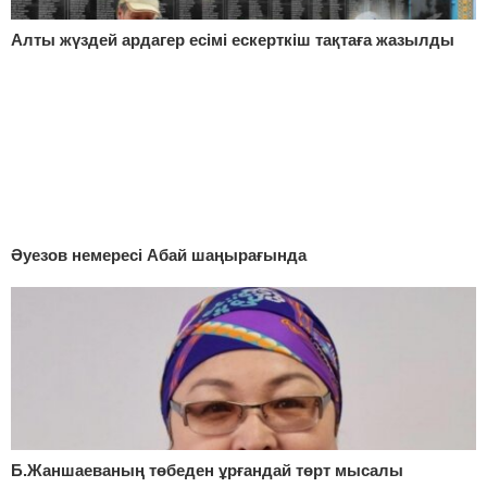
Алты жүздей ардагер есімі ескерткіш тақтаға жазылды
Әуезов немересі Абай шаңырағында
Б.Жаншаеваның төбеден ұрғандай төрт мысалы