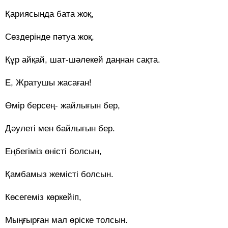
Қариясында бата жоқ,
Сөздерінде пәтуа жоқ,
Құр айқай, шат-шәлекей даңнан сақта.
Е, Жратушы жасаған!
Өмір берсең- жайлығын бер,
Дәулеті мен байлығын бер.
Еңбегіміз өністі болсын,
Қамбамыз жемісті болсын.
Көсегеміз көркейіп,
Мыңғырған мал өріске толсын.