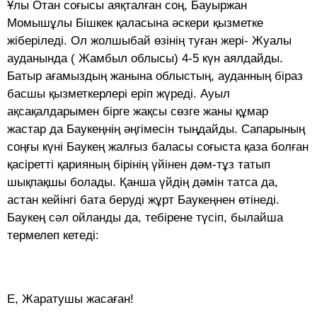
Ұлы Отан соғысы аяқталған соң, Бауыржан
Момышұлы Бішкек қаласына әскери қызметке
жіберіледі. Ол жолшыбай өзінің туған жері- Жуалы
ауданында ( Жамбыл облысы) 4-5 күн аялдайды.
Батыр ағамыздың жанына облыстың, ауданның біраз
басшы қызметкерлері еріп жүреді. Ауыл
ақсақалдарымен бірге жақсы сөзге жаны құмар
жастар да Баукеңнің әңгімесін тыңдайды. Сапарының
соңғы күні Баукең жалғыз баласы соғыста қаза болған
қасіретті қарияның бірінің үйінен дәм-тұз татып
шықпақшы болады. Қанша үйдің дәмін татса да,
астан кейінгі бата беруді жұрт Баукеңнен өтінеді.
Баукең сәл ойланды да, тебірене түсіп, былайша
термелеп кетеді:
Е, Жаратушы жасаған!