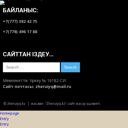
БАЙЛАНЫС:
+7(777) 382 42 75
+7(778) 496 17 88
САЙТТАН ІЗДЕУ…
Search
for:
Мемлекеттік тіркеу № 16182-СИ
Сайт почтасы:
zheruiyq@mail.ru
© zheruiyq.kz
|
жасаған
"Zheruiyq.kz" сайт жасау қызметі
.
Homepage
Entry
Entry