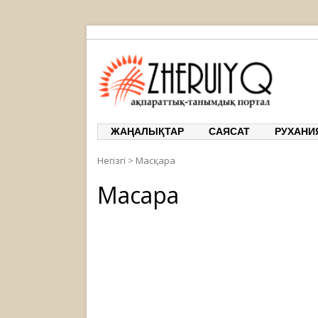
ЖЕРҰЙЫҚ
ақпарат
ЖАҢАЛЫҚТАР
САЯСАТ
РУХАНИ
Негізгі
>
Масқара
Масқара