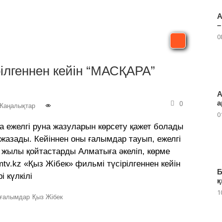
А
–
0
рілгеннен кейін “МАСҚАРА”
А
а
0
Жаңалықтар
0
 ежелгі руна жазуларын көрсету қажет болады
 жазады. Кейіннен оны ғалымдар тауып, ежелгі
2 жылы қойтастарды Алматыға әкеліп, көрме
tv.kz «Қыз Жібек» фильмі түсірілгеннен кейін
Б
і күлкілі
қ
1
ғалымдар
Қыз Жібек