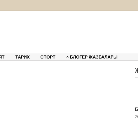
тық-танымдық порталы
ЯТ
ТАРИХ
СПОРТ
○ БЛОГЕР ЖАЗБАЛАРЫ
Б
2