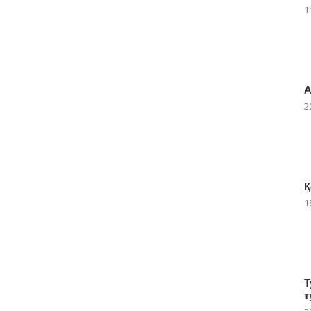
1
А
2
Қ
1
Т
т