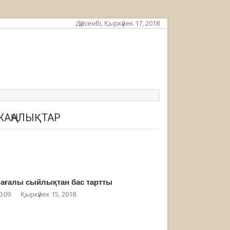
Дүйсенбі, Қыркүйек 17, 2018
ЖАҢАЛЫҚТАР
ағалы сыйлықтан бас тартты
0:09
Қыркүйек 15, 2018