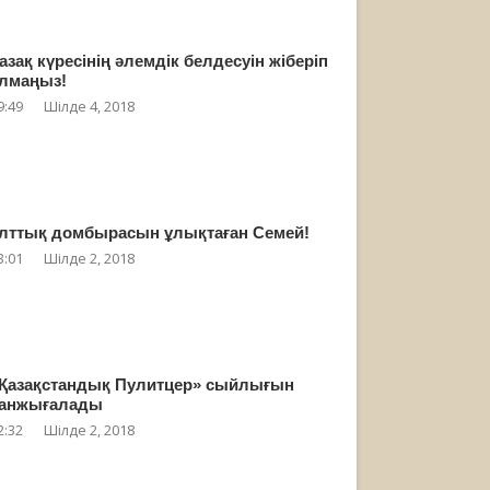
азақ күресінің әлемдік белдесуін жіберіп
лмаңыз!
9:49
Шілде 4, 2018
лттық домбырасын ұлықтаған Семей!
3:01
Шілде 2, 2018
Қазақстандық Пулитцер» сыйлығын
анжығалады
2:32
Шілде 2, 2018