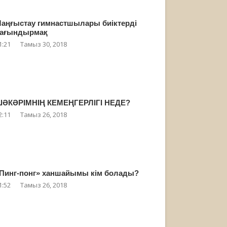
аңғыстау гимнастшылары биіктерді
ағындырмақ
1:21
Тамыз 30, 2018
ӘКӘРІМНІҢ КЕМЕҢГЕРЛІГІ НЕДЕ?
2:11
Тамыз 26, 2018
Пинг-понг» ханшайымы кім болады?
1:52
Тамыз 26, 2018