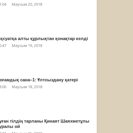
1:04
Маусым 20, 2018
қсуатқа алты құрлықтан қонақтар келді
0:47
Маусым 19, 2018
оғамдық сана–1: Ұлтсыздану қатері
8:00
Маусым 18, 2018
уған тілдің тарланы Қинаят Шаяхметұлы
уралы ой