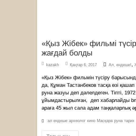
«Қыз Жібек» фильмі түсі
жағдай болды
,
kazakh
Қаңтар 6, 2017
Ал, ендеше!
«Қыз Жібек» фильмін түсіру барысында
да, Құман Тастанбеков тасқа өзі қашап
руна жазуы деп дәлелдеген. Тіпті, 197
ұйымдастырылған, ­ деп хабарлайды bm
араға 4­5 жыл сала адам таңқаларлық әр
ал ендеше
археолог
кино
Масқара
руна
тарих