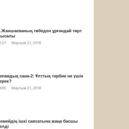
.Жаншаеваның төбеден ұрғандай төрт
мысалы
1:21
Маусым 21, 2018
оғамдық сана-2: Ұлттық тәрбие не үшін
ерек?
8:05
Маусым 21, 2018
емейдің ішкі саясатына жаңа басшы
елді