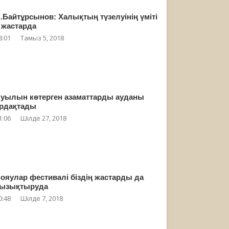
.Байтұрсынов: Халықтың түзелуінің үміті
 жастарда
8:01
Тамыз 5, 2018
уылын көтерген азаматтарды ауданы
рдақтады
1:06
Шілде 27, 2018
ояулар фестивалі біздің жастарды да
ызықтыруда
0:48
Шілде 7, 2018