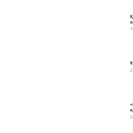
Қ
а
1
Ұ
2
«
қ
2