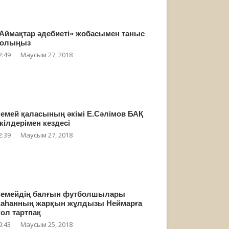
Аймақтар әдебиеті» жобасымен таныс
олыңыз
2:49
Маусым 27, 2018
емей қаласының әкімі Е.Сәлімов БАҚ
кілдерімен кездесі
2:39
Маусым 27, 2018
емейдің балғын футболшылары
аһанның жарқын жұлдызы Неймарға
ол тартпақ
9:43
Маусым 25, 2018