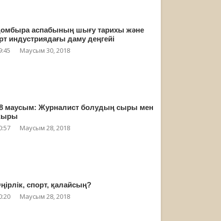
омбыра аспабының шығу тарихы және
рт индустриядағы даму деңгейі
9:45
Маусым 30, 2018
8 маусым: Журналист болудың сыры мен
жыры
0:57
Маусым 28, 2018
ңірлік, спорт, қалайсың?
0:20
Маусым 28, 2018