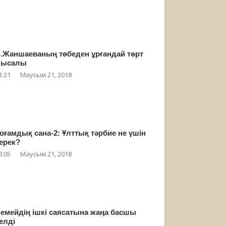
.Жаншаеваның төбеден ұрғандай төрт
мысалы
1:21
Маусым 21, 2018
оғамдық сана-2: Ұлттық тәрбие не үшін
ерек?
8:05
Маусым 21, 2018
емейдің ішкі саясатына жаңа басшы
елді