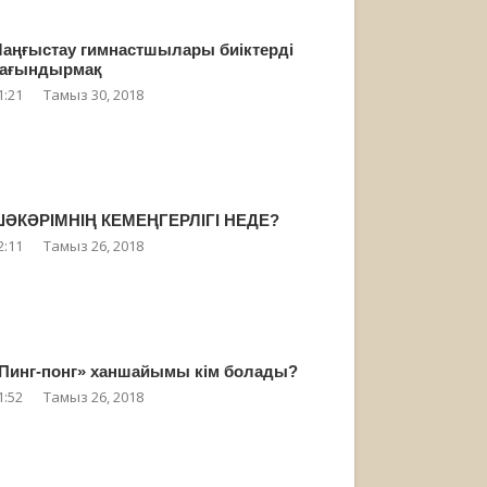
аңғыстау гимнастшылары биіктерді
ағындырмақ
1:21
Тамыз 30, 2018
ӘКӘРІМНІҢ КЕМЕҢГЕРЛІГІ НЕДЕ?
2:11
Тамыз 26, 2018
Пинг-понг» ханшайымы кім болады?
1:52
Тамыз 26, 2018