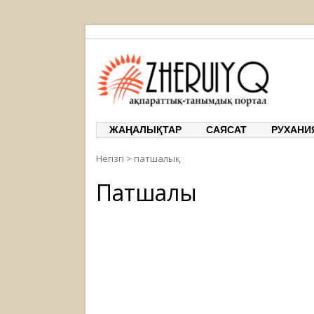
ЖЕРҰЙЫҚ
ақпарат
ЖАҢАЛЫҚТАР
САЯСАТ
РУХАНИ
Негізгі
>
патшалық
Патшалық