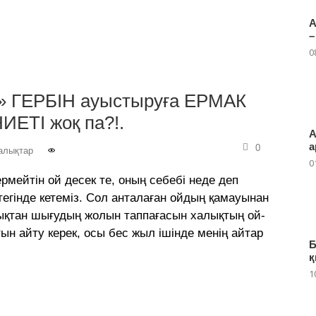
А
–
0
ГЕРБІН ауыстыруға ЕРМАК
ИЕТІ жоқ па?!.
А
а
0
алықтар
0
мейтін ой десек те, оның себебі неде деп
тегінде кетеміз. Сол анталаған ойдың қамауынан
рықтан шығудың жолын таппағасын халықтың ой-
тын айту керек, осы бес жыл ішінде менің айтар
Б
қ
1