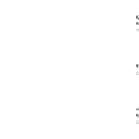
Қ
а
1
Ұ
2
«
қ
2