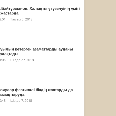
.Байтұрсынов: Халықтың түзелуінің үміті
 жастарда
8:01
Тамыз 5, 2018
уылын көтерген азаматтарды ауданы
рдақтады
1:06
Шілде 27, 2018
ояулар фестивалі біздің жастарды да
ызықтыруда
0:48
Шілде 7, 2018