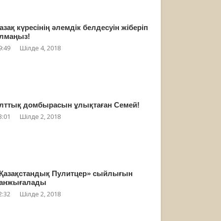
азақ күресінің әлемдік белдесуін жіберіп
лмаңыз!
9:49
Шілде 4, 2018
лттық домбырасын ұлықтаған Семей!
3:01
Шілде 2, 2018
Қазақстандық Пулитцер» сыйлығын
анжығалады
2:32
Шілде 2, 2018