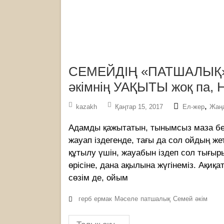
СЕМЕЙДІҢ «ПАТШАЛЫҚ» 
әкімнің УАҚЫТЫ жоқ па, Н
,
kazakh
Қаңтар 15, 2017
Ел-жер
Жаң
Адамды қажытатын, тынымсыз маза бер
жауап іздегенде, тағы да сол ойдың же
құтылу үшін, жауабын іздеп сол тығы
өрісіне, дана ақылына жүгінеміз. Ақиқа
сөзім де, ойым
герб
ермак
Мәселе
патшалық
Семей
әкім