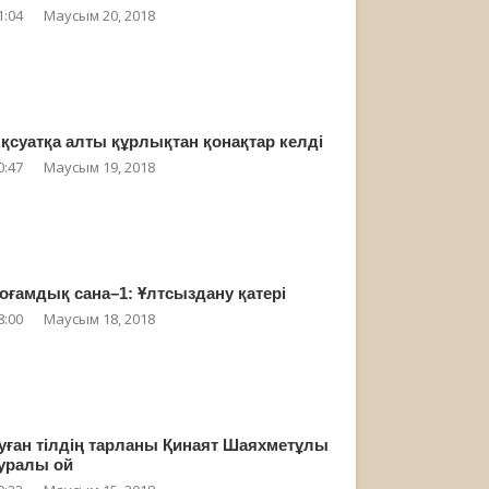
1:04
Маусым 20, 2018
қсуатқа алты құрлықтан қонақтар келді
0:47
Маусым 19, 2018
оғамдық сана–1: Ұлтсыздану қатері
8:00
Маусым 18, 2018
уған тілдің тарланы Қинаят Шаяхметұлы
уралы ой