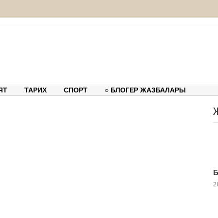
тық-танымдық порталы
ЯТ
ТАРИХ
СПОРТ
○ БЛОГЕР ЖАЗБАЛАРЫ
Б
2