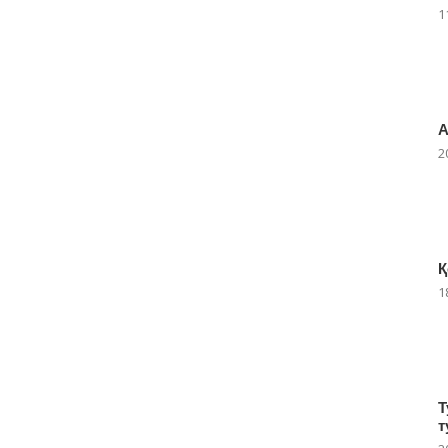
1
А
2
Қ
1
Т
т