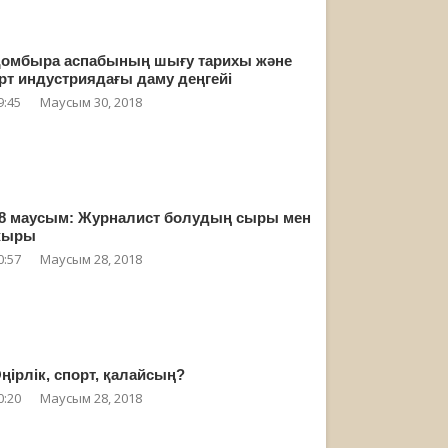
омбыра аспабының шығу тарихы және
рт индустриядағы даму деңгейі
9:45
Маусым 30, 2018
8 маусым: Журналист болудың сыры мен
жыры
0:57
Маусым 28, 2018
ңірлік, спорт, қалайсың?
0:20
Маусым 28, 2018