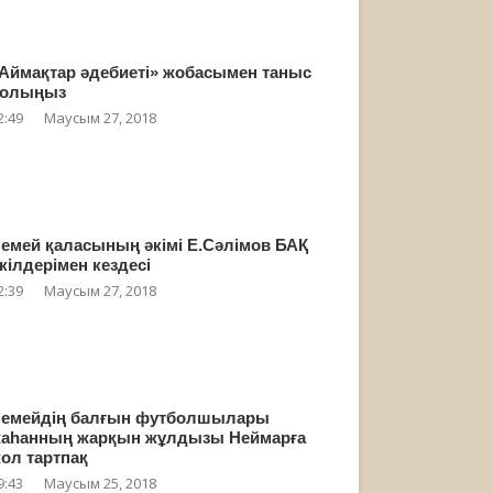
Аймақтар әдебиеті» жобасымен таныс
олыңыз
2:49
Маусым 27, 2018
емей қаласының әкімі Е.Сәлімов БАҚ
кілдерімен кездесі
2:39
Маусым 27, 2018
емейдің балғын футболшылары
аһанның жарқын жұлдызы Неймарға
ол тартпақ
9:43
Маусым 25, 2018