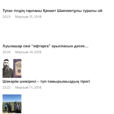
Туған тілдің тарланы Қинаят Шаяхметұлы туралы ой
20:23
Маусым 15, 2018
Ауызашар сөзі “ифтарға” ауыспасын десек…
20:30
Маусым 14, 2018
Шәкәрім шежіресі – түп-тамырымыздың тірегі
23:22
Маусым 11, 2018