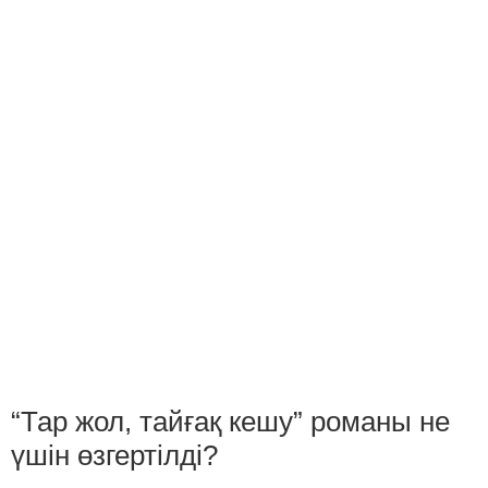
“Тар жол, тайғақ кешу” романы не
үшін өзгертілді?