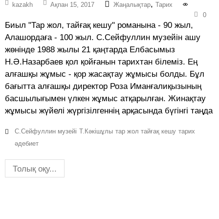
,
kazakh
Ақпан 15, 2017
Жаңалықтар
Тарих
0
Биыл "Тар жол, тайғақ кешу" романына - 90 жыл,
Алашордаға - 100 жыл. С.Сейфуллин музейін ашу
жөнінде 1988 жылы 21 қаңтарда Елбасымыз
Н.Ә.Назарбаев қол қойғанын тарихтан білеміз. Ең
алғашқы жұмыс - қор жасақтау жұмысы болды. Бұл
бағытта алғашқы директор Роза Иманғалиқызының
басшылығымен үлкен жұмыс атқарылған. Жинақтау
жұмысы жүйелі жүргізілгеннің арқасында бүгінгі таңда
С.Сейфуллин музейі
Т.Кәкішұлы
тар жол тайғақ кешу
тарих
әдебиет
Толық оқу...