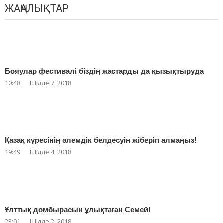
ЖАҢАЛЫҚТАР
Бояулар фестивалі біздің жастарды да қызықтыруда
10:48
Шілде 7, 2018
Қазақ күресінің әлемдік белдесуін жіберіп алмаңыз!
19:49
Шілде 4, 2018
Ұлттық домбырасын ұлықтаған Семей!
23:01
Шілде 2, 2018