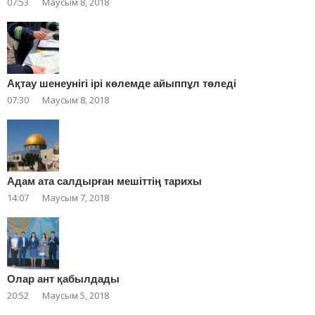
07:53
Маусым 8, 2018
Ақтау шенеунігі ірі көлемде айыппұл төледі
07:30
Маусым 8, 2018
Адам ата салдырған мешіттің тарихы
14:07
Маусым 7, 2018
Олар ант қабылдады
20:52
Маусым 5, 2018