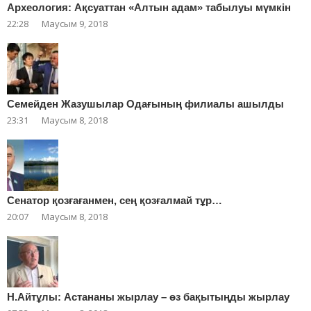
Археология: Ақсуаттан «Алтын адам» табылуы мүмкін
22:28
Маусым 9, 2018
Cемейден Жазушылар Одағының филиалы ашылды
23:31
Маусым 8, 2018
Сенатор қозғағанмен, сең қозғалмай тұр…
20:07
Маусым 8, 2018
Н.Айтұлы: Астананы жырлау – өз бақытыңды жырлау