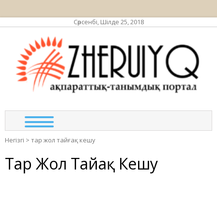
Сәрсенбі, Шілде 25, 2018
ЖЕР
ақпа
та
по
Негізгі
>
тар жол тайғақ кешу
Тар Жол Тайғақ Кешу