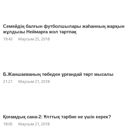
Семейдің балғын футболшылары жаһанның жарқын
жұлдызы Неймарға жол тартпақ
19:43
Маусым 25, 2018
Б.Жаншаеваның төбеден ұрғандай төрт мысалы
21:21
Маусым 21, 2018
Қоғамдық сана-2: Ұлттық тәрбие не үшін керек?
18:05
Маусым 21, 2018