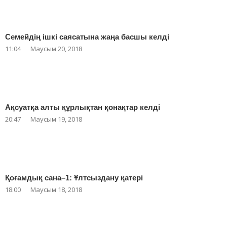
Семейдің ішкі саясатына жаңа басшы келді
11:04
Маусым 20, 2018
Ақсуатқа алты құрлықтан қонақтар келді
20:47
Маусым 19, 2018
Қоғамдық сана–1: Ұлтсыздану қатері
18:00
Маусым 18, 2018