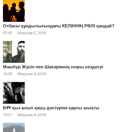
Отбасы құндылығындағы КЕЛІННІҢ РӨЛІ қандай?
07:05
Маусым 5, 2018
Мәшһүр Жүсіп пен Шәкәрімнің соңғы кездесуі
14:30
Маусым 4, 2018
БҰҰ қыз алып қашу дәстүріне қарсы шықты
10:57
Маусым 4, 2018