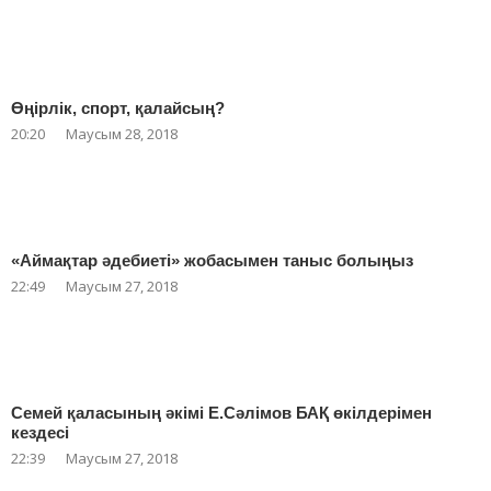
Өңірлік, спорт, қалайсың?
20:20
Маусым 28, 2018
«Аймақтар әдебиеті» жобасымен таныс болыңыз
22:49
Маусым 27, 2018
Семей қаласының әкімі Е.Сәлімов БАҚ өкілдерімен
кездесі
22:39
Маусым 27, 2018