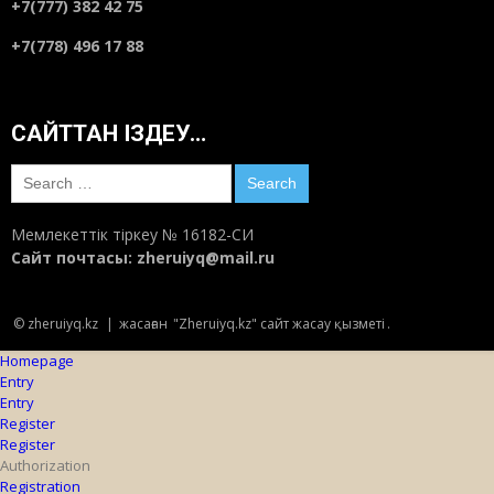
+7(777) 382 42 75
+7(778) 496 17 88
САЙТТАН ІЗДЕУ…
Search
for:
Мемлекеттік тіркеу № 16182-СИ
Сайт почтасы:
zheruiyq@mail.ru
© zheruiyq.kz
|
жасаған
"Zheruiyq.kz" сайт жасау қызметі
.
Homepage
Entry
Entry
Register
Register
Authorization
Registration