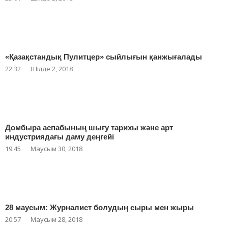
«Қазақстандық Пулитцер» сыйлығын қанжығалады
22:32
Шілде 2, 2018
Домбыра аспабының шығу тарихы және арт
индустриядағы даму деңгейі
19:45
Маусым 30, 2018
28 маусым: Журналист болудың сыры мен жыры
20:57
Маусым 28, 2018