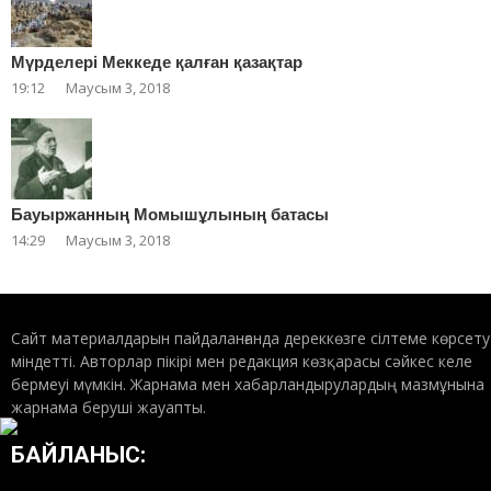
Мүрделері Меккеде қалған қазақтар
19:12
Маусым 3, 2018
Бауыржанның Момышұлының батасы
14:29
Маусым 3, 2018
Сайт материалдарын пайдаланғанда дереккөзге сілтеме көрсету
міндетті. Авторлар пікірі мен редакция көзқарасы сәйкес келе
бермеуі мүмкін. Жарнама мен хабарландырулардың мазмұнына
жарнама беруші жауапты.
БАЙЛАНЫС: