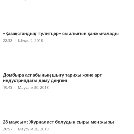
«Қазақстандық Пулитцер» сыйлығын қанжығалады
22:32
Шілде 2, 2018
Домбыра аспабының шығу тарихы және арт
индустриядағы даму деңгейі
19:45
Маусым 30, 2018
28 маусым: Журналист болудың сыры мен жыры
20:57
Маусым 28, 2018