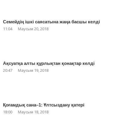
Семейдің ішкі саясатына жаңа басшы келді
11:04
Маусым 20, 2018
Ақсуатқа алты құрлықтан қонақтар келді
20:47
Маусым 19, 2018
Қоғамдық сана–1: Ұлтсыздану қатері
18:00
Маусым 18, 2018