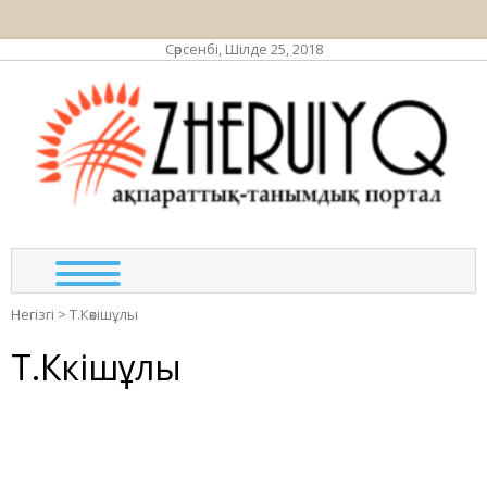
Сәрсенбі, Шілде 25, 2018
ЖЕР
ақпа
та
по
Негізгі
>
Т.Кәкішұлы
Т.Кәкішұлы