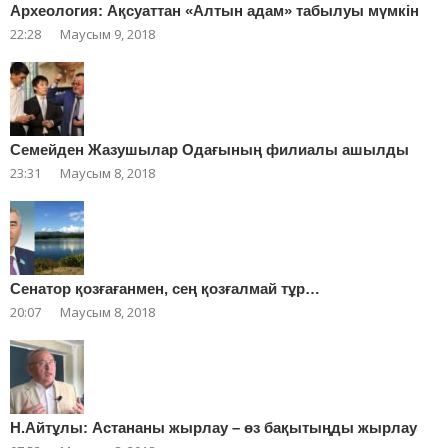
Археология: Ақсуаттан «Алтын адам» табылуы мүмкін
22:28
Маусым 9, 2018
Cемейден Жазушылар Одағының филиалы ашылды
23:31
Маусым 8, 2018
Сенатор қозғағанмен, сең қозғалмай тұр…
20:07
Маусым 8, 2018
Н.Айтұлы: Астананы жырлау – өз бақытыңды жырлау