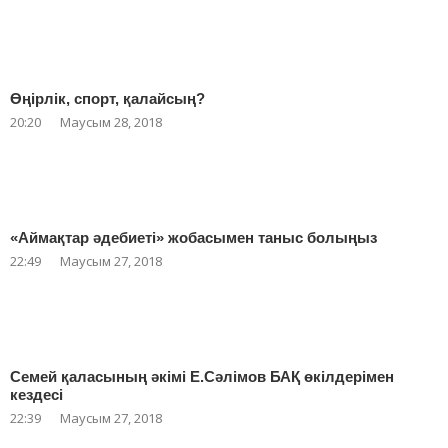
Өңірлік, спорт, қалайсың?
20:20
Маусым 28, 2018
«Аймақтар әдебиеті» жобасымен таныс болыңыз
22:49
Маусым 27, 2018
Семей қаласының әкімі Е.Сәлімов БАҚ өкілдерімен
кездесі
22:39
Маусым 27, 2018