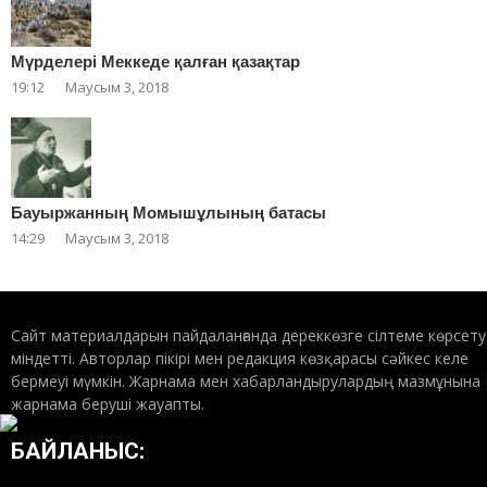
Мүрделері Меккеде қалған қазақтар
19:12
Маусым 3, 2018
Бауыржанның Момышұлының батасы
14:29
Маусым 3, 2018
Сайт материалдарын пайдаланғанда дереккөзге сілтеме көрсету
міндетті. Авторлар пікірі мен редакция көзқарасы сәйкес келе
бермеуі мүмкін. Жарнама мен хабарландырулардың мазмұнына
жарнама беруші жауапты.
БАЙЛАНЫС: