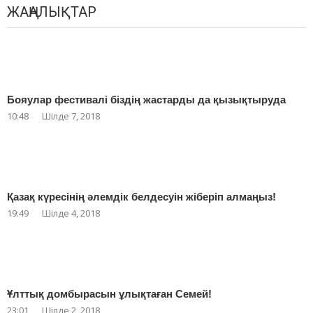
ЖАҢАЛЫҚТАР
Бояулар фестивалі біздің жастарды да қызықтыруда
10:48
Шілде 7, 2018
Қазақ күресінің әлемдік белдесуін жіберіп алмаңыз!
19:49
Шілде 4, 2018
Ұлттық домбырасын ұлықтаған Семей!
23:01
Шілде 2, 2018