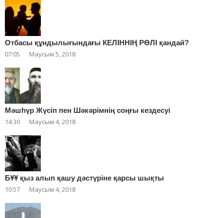
Отбасы құндылығындағы КЕЛІННІҢ РӨЛІ қандай?
07:05
Маусым 5, 2018
Мәшһүр Жүсіп пен Шәкәрімнің соңғы кездесуі
14:30
Маусым 4, 2018
БҰҰ қыз алып қашу дәстүріне қарсы шықты
10:57
Маусым 4, 2018