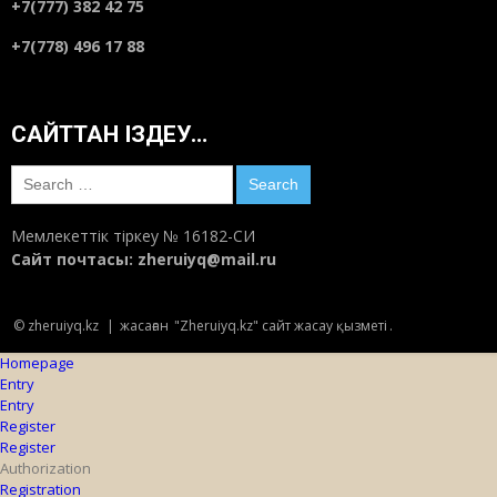
+7(777) 382 42 75
+7(778) 496 17 88
САЙТТАН ІЗДЕУ…
Search
for:
Мемлекеттік тіркеу № 16182-СИ
Сайт почтасы:
zheruiyq@mail.ru
© zheruiyq.kz
|
жасаған
"Zheruiyq.kz" сайт жасау қызметі
.
Homepage
Entry
Entry
Register
Register
Authorization
Registration