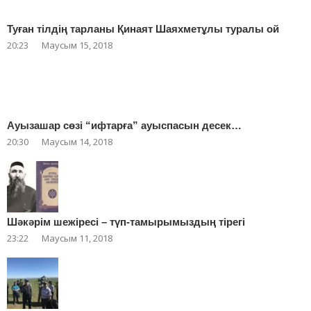
Туған тілдің тарланы Қинаят Шаяхметұлы туралы ой
20:23
Маусым 15, 2018
Ауызашар сөзі “ифтарға” ауыспасын десек…
20:30
Маусым 14, 2018
Шәкәрім шежіресі – түп-тамырымыздың тірегі
23:22
Маусым 11, 2018