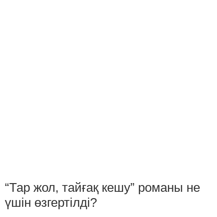
“Тар жол, тайғақ кешу” романы не
үшін өзгертілді?