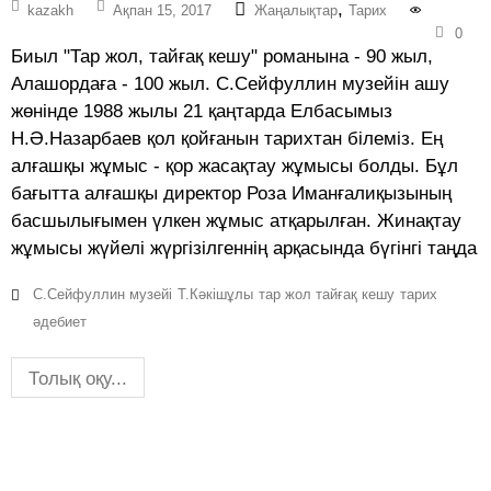
,
kazakh
Ақпан 15, 2017
Жаңалықтар
Тарих
0
Биыл "Тар жол, тайғақ кешу" романына - 90 жыл,
Алашордаға - 100 жыл. С.Сейфуллин музейін ашу
жөнінде 1988 жылы 21 қаңтарда Елбасымыз
Н.Ә.Назарбаев қол қойғанын тарихтан білеміз. Ең
алғашқы жұмыс - қор жасақтау жұмысы болды. Бұл
бағытта алғашқы директор Роза Иманғалиқызының
басшылығымен үлкен жұмыс атқарылған. Жинақтау
жұмысы жүйелі жүргізілгеннің арқасында бүгінгі таңда
С.Сейфуллин музейі
Т.Кәкішұлы
тар жол тайғақ кешу
тарих
әдебиет
Толық оқу...