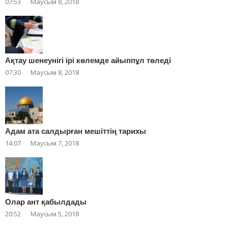
07:53
Маусым 8, 2018
Ақтау шенеунігі ірі көлемде айыппұл төледі
07:30
Маусым 8, 2018
Адам ата салдырған мешіттің тарихы
14:07
Маусым 7, 2018
Олар ант қабылдады
20:52
Маусым 5, 2018