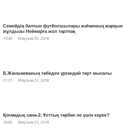
Семейдің балғын футболшылары жаһанның жарқын
жұлдызы Неймарға жол тартпақ
19:43
Маусым 25, 2018
Б.Жаншаеваның төбеден ұрғандай төрт мысалы
21:21
Маусым 21, 2018
Қоғамдық сана-2: Ұлттық тәрбие не үшін керек?
18:05
Маусым 21, 2018