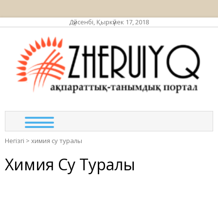
Дүйсенбі, Қыркүйек 17, 2018
ЖЕР
ақпа
та
по
Негізгі
>
химия су туралы
Химия Су Туралы