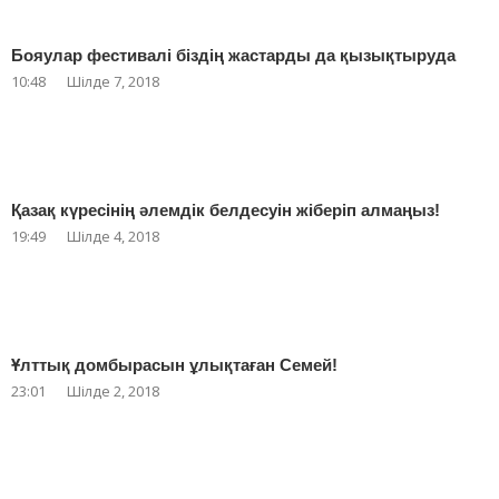
Бояулар фестивалі біздің жастарды да қызықтыруда
10:48
Шілде 7, 2018
Қазақ күресінің әлемдік белдесуін жіберіп алмаңыз!
19:49
Шілде 4, 2018
Ұлттық домбырасын ұлықтаған Семей!
23:01
Шілде 2, 2018