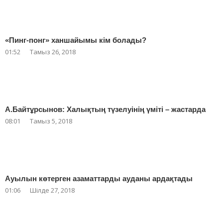
«Пинг-понг» ханшайымы кім болады?
01:52
Тамыз 26, 2018
А.Байтұрсынов: Халықтың түзелуінің үміті – жастарда
08:01
Тамыз 5, 2018
Ауылын көтерген азаматтарды ауданы ардақтады
01:06
Шілде 27, 2018