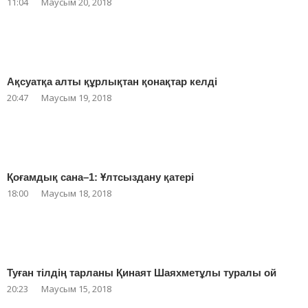
11:04
Маусым 20, 2018
Ақсуатқа алты құрлықтан қонақтар келді
20:47
Маусым 19, 2018
Қоғамдық сана–1: Ұлтсыздану қатері
18:00
Маусым 18, 2018
Туған тілдің тарланы Қинаят Шаяхметұлы туралы ой
20:23
Маусым 15, 2018