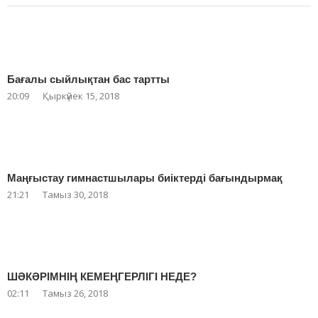
Бағалы сыйлықтан бас тартты
20:09
Қыркүйек 15, 2018
Маңғыстау гимнастшылары биіктерді бағындырмақ
21:21
Тамыз 30, 2018
ШӘКӘРІМНІҢ КЕМЕҢГЕРЛІГІ НЕДЕ?
02:11
Тамыз 26, 2018