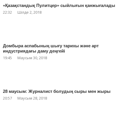
«Қазақстандық Пулитцер» сыйлығын қанжығалады
22:32
Шілде 2, 2018
Домбыра аспабының шығу тарихы және арт
индустриядағы даму деңгейі
19:45
Маусым 30, 2018
28 маусым: Журналист болудың сыры мен жыры
20:57
Маусым 28, 2018