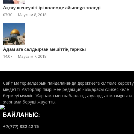
Ақтау шенеунігі ірі көлемде айыппұл төледі
07:30
Маусым 8, 2018
Адам ата салдырған мешіттің тарихы
14:07
Маусым 7, 2018
Сайт материалдарын пайдаланғанда дереккөзге сілтеме көрсету
міндетті. Авторлар пікірі мен редакция көзқарасы сәйкес келе
бермеуі мүмкін. Жарнама мен хабарландырулардың мазмұнына
жарнама беруші жауапты.
БАЙЛАНЫС:
+7(777) 382 42 75