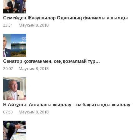
Cемейден Жазушылар Одағының филиалы ашылды
23:31
Маусым 8, 2018
Сенатор қозғағанмен, сең қозғалмай тұр…
20:07
Маусым 8, 2018
Н.Айтұлы: Астананы жырлау – өз бақытыңды жырлау
07:53
Маусым 8, 2018