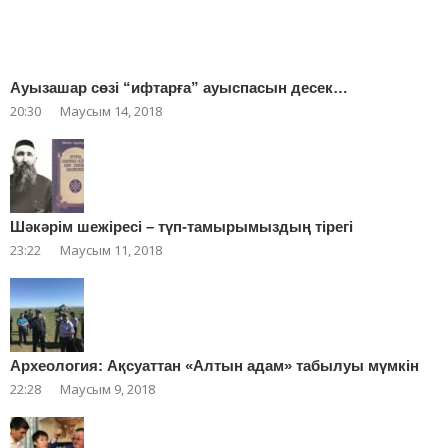
Ауызашар сөзі “ифтарға” ауыспасын десек…
20:30
Маусым 14, 2018
Шәкәрім шежіресі – түп-тамырымыздың тірегі
23:22
Маусым 11, 2018
Археология: Ақсуаттан «Алтын адам» табылуы мүмкін
22:28
Маусым 9, 2018