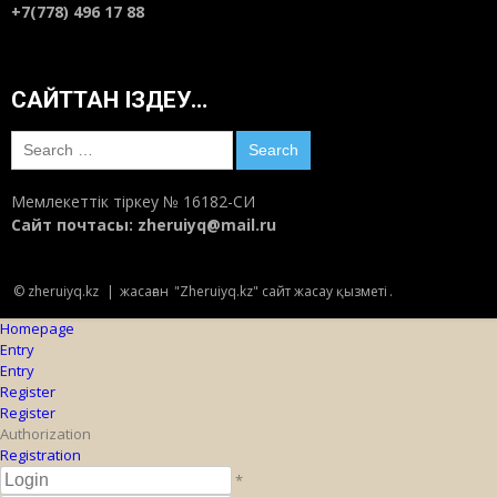
+7(778) 496 17 88
САЙТТАН ІЗДЕУ…
Search
for:
Мемлекеттік тіркеу № 16182-СИ
Сайт почтасы:
zheruiyq@mail.ru
© zheruiyq.kz
|
жасаған
"Zheruiyq.kz" сайт жасау қызметі
.
Homepage
Entry
Entry
Register
Register
Authorization
Registration
*