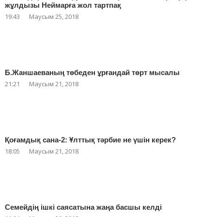
жұлдызы Неймарға жол тартпақ
19:43
Маусым 25, 2018
Б.Жаншаеваның төбеден ұрғандай төрт мысалы
21:21
Маусым 21, 2018
Қоғамдық сана-2: Ұлттық тәрбие не үшін керек?
18:05
Маусым 21, 2018
Семейдің ішкі саясатына жаңа басшы келді