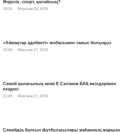
Өңірлік, спорт, қалайсың?
20:20
Маусым 28, 2018
«Аймақтар әдебиеті» жобасымен таныс болыңыз
22:49
Маусым 27, 2018
Семей қаласының әкімі Е.Сәлімов БАҚ өкілдерімен
кездесі
22:39
Маусым 27, 2018
Семейдің балғын футболшылары жаһанның жарқын