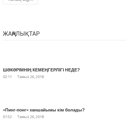
ЖАҢАЛЫҚТАР
ШӘКӘРІМНІҢ КЕМЕҢГЕРЛІГІ НЕДЕ?
02:11
Тамыз 26, 2018
«Пинг-понг» ханшайымы кім болады?
01:52
Тамыз 26, 2018