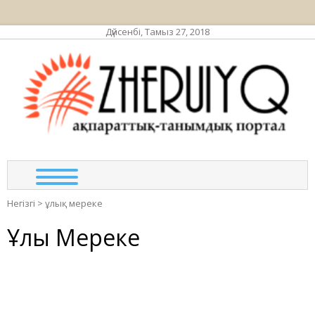
Дүйсенбі, Тамыз 27, 2018
ЖЕР
ақпа
та
по
Негізгі
>
ұлық мереке
Ұлық Мереке