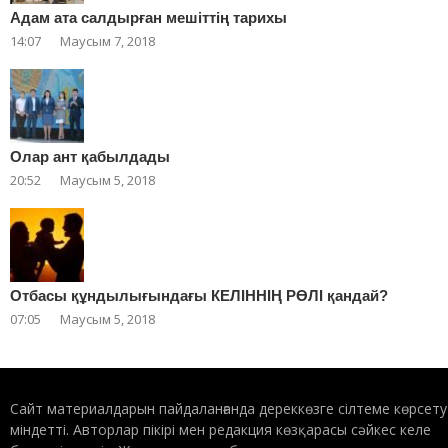
Адам ата салдырған мешіттің тарихы
14:07
Маусым 7, 2018
Олар ант қабылдады
20:52
Маусым 5, 2018
Отбасы құндылығындағы КЕЛІННІҢ РӨЛІ қандай?
07:05
Маусым 5, 2018
Сайт материалдарын пайдаланғанда дереккөзге сілтеме көрсету
міндетті. Авторлар пікірі мен редакция көзқарасы сәйкес келе