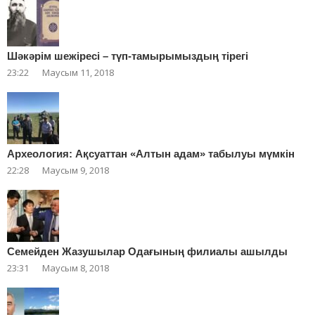
Шәкәрім шежіресі – түп-тамырымыздың тірегі
23:22
Маусым 11, 2018
Археология: Ақсуаттан «Алтын адам» табылуы мүмкін
22:28
Маусым 9, 2018
Cемейден Жазушылар Одағының филиалы ашылды
23:31
Маусым 8, 2018