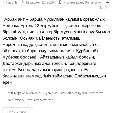
,
kazakh
Қыркүйек 11, 2016
Жаңалықтар
Құттықтау
0
Құрбан айт – барша мұсылман қауымға ортақ ұлық
мейрам. Ертең, 12 қыркүйек - қасиетті мерекенің
бірінші күні, ниет еткен әрбір мұсылманға сауабы мол
болсын. Осыған байланысты аталмыш
мерекенің қадір-қасиетін, мәні мен мағынасын біз
айтпасақ та барша мұсылманға аян. Құрбан айт
мүбәрәк болсын! Айттарыңыз қабыл болсын,
Дастархандарыңыз аққа толсын. Көңілдеріңізге
көктем, Босағаларыңызға қыдыр қонсын. Ел
басындағы егемендігіміз таймасын, Елбасымыздың
ерен
айи
мереке
мусылман
мұсылман
құрбан айт
құрбан айт фото
құрбандық шалу
ұлық мереке
Толық оқу...