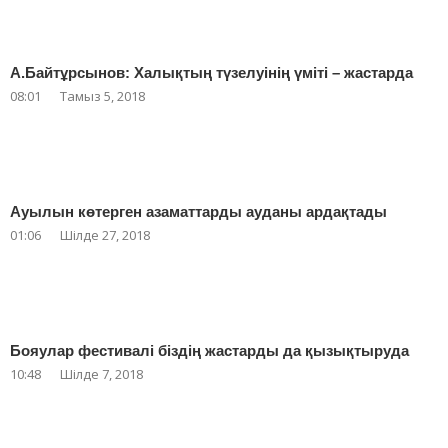
А.Байтұрсынов: Халықтың түзелуінің үміті – жастарда
08:01
Тамыз 5, 2018
Ауылын көтерген азаматтарды ауданы ардақтады
01:06
Шілде 27, 2018
Бояулар фестивалі біздің жастарды да қызықтыруда
10:48
Шілде 7, 2018