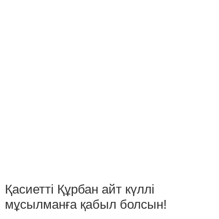
Қасиетті Құрбан айт күллі
мұсылманға қабыл болсын!