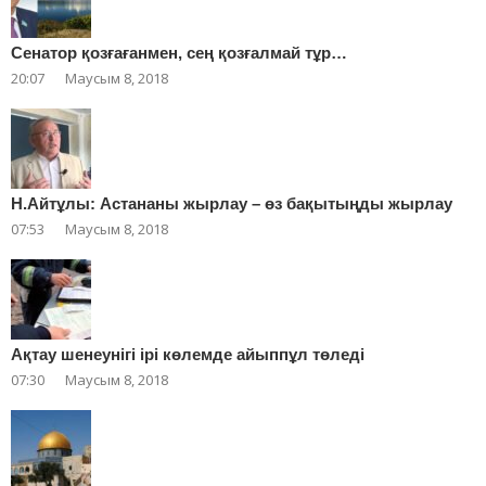
Сенатор қозғағанмен, сең қозғалмай тұр…
20:07
Маусым 8, 2018
Н.Айтұлы: Астананы жырлау – өз бақытыңды жырлау
07:53
Маусым 8, 2018
Ақтау шенеунігі ірі көлемде айыппұл төледі
07:30
Маусым 8, 2018