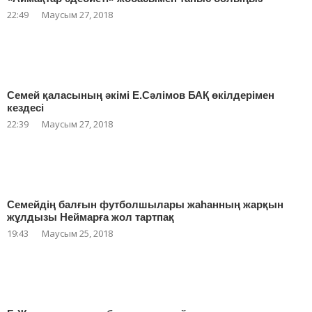
22:49
Маусым 27, 2018
Семей қаласының әкімі Е.Сәлімов БАҚ өкілдерімен
кездесі
22:39
Маусым 27, 2018
Семейдің балғын футболшылары жаһанның жарқын
жұлдызы Неймарға жол тартпақ
19:43
Маусым 25, 2018