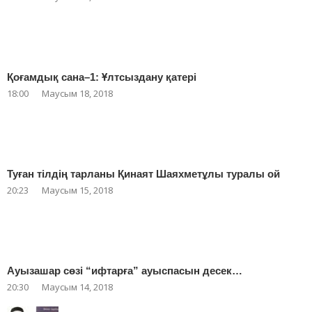
Қоғамдық сана–1: Ұлтсыздану қатері
18:00
Маусым 18, 2018
Туған тілдің тарланы Қинаят Шаяхметұлы туралы ой
20:23
Маусым 15, 2018
Ауызашар сөзі “ифтарға” ауыспасын десек…
20:30
Маусым 14, 2018