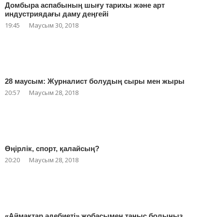
Домбыра аспабының шығу тарихы және арт
индустриядағы даму деңгейі
19:45
Маусым 30, 2018
28 маусым: Журналист болудың сыры мен жыры
20:57
Маусым 28, 2018
Өңірлік, спорт, қалайсың?
20:20
Маусым 28, 2018
«Аймақтар әдебиеті» жобасымен таныс болыңыз