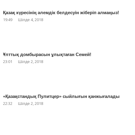
Қазақ күресінің әлемдік белдесуін жіберіп алмаңыз!
19:49
Шілде 4, 2018
Ұлттық домбырасын ұлықтаған Семей!
23:01
Шілде 2, 2018
«Қазақстандық Пулитцер» сыйлығын қанжығалады
22:32
Шілде 2, 2018