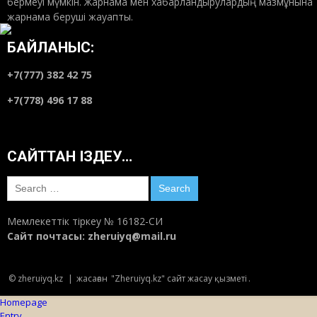
бермеуі мүмкін. Жарнама мен хабарландырулардың мазмұнына
жарнама беруші жауапты.
БАЙЛАНЫС:
+7(777) 382 42 75
+7(778) 496 17 88
САЙТТАН ІЗДЕУ…
Search
for:
Мемлекеттік тіркеу № 16182-СИ
Сайт почтасы:
zheruiyq@mail.ru
© zheruiyq.kz
|
жасаған
"Zheruiyq.kz" сайт жасау қызметі
.
Homepage
Entry