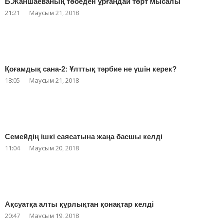
Б.Жаншаеваның төбеден ұрғандай төрт мысалы
21:21
Маусым 21, 2018
Қоғамдық сана-2: Ұлттық тәрбие не үшін керек?
18:05
Маусым 21, 2018
Семейдің ішкі саясатына жаңа басшы келді
11:04
Маусым 20, 2018
Ақсуатқа алты құрлықтан қонақтар келді
20:47
Маусым 19, 2018